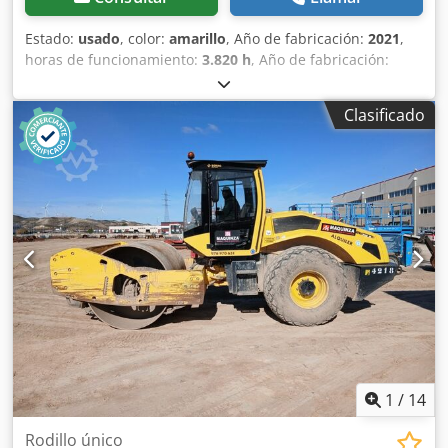
Estado:
usado
, color:
amarillo
, Año de fabricación:
2021
,
horas de funcionamiento:
3.820 h
, Año de fabricación:
2021 Peso en vacío: 16.000 kg Dimensiones (lxanxal): 622 x
230 x 299 cm Credpfox Sqhijx Ahrsf Tipo de motor: Deutz
Clasificado
DEUTZ TCD4.1 L-4 Ubicación: Sagunto (Valencia) Rodillo de
compactación usado, de hombre sentado marca Bomag ,
modelo BW216 D5 . Se trata de una apisonadora de ruedas
y un solo tambor de 16 toneladas. Este versátil
compactador se adapta sin problema a cualquier lugar del
trabajo, proporcionando resultados de compactación y
apisonamiento líderes del sector en obras pequeñas o
medianas, en trabajos de construcción de infraestructura
de transporte como carreteras o construcción de edificios.
El rodillo compactador de ocasión BW216 D5 tiene un peso
de 15.990 kg. y una anchura de tambor de 2,13 m. Ancho
de tambor: 2.130 mm Diámetro de tambor: 1.500 mm
Capacidad de depósito: 250 l Amplitud: 2,10/1,10 mm CE
1
/
14
Rodillo único