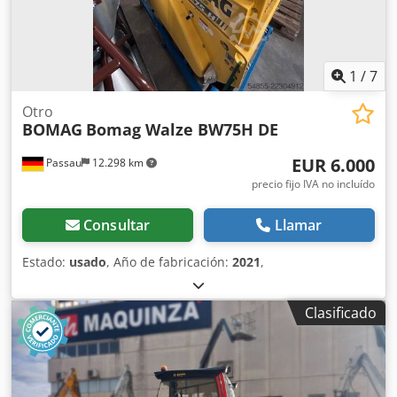
PRECIO A CONSULTAR Ancho de tambor: 2.130 mm
Diámetro de tambor: 1.500 mm Capacidad de depósito:
250 l Amplitud: 2,10/1,10 mm CE
1
/
7
Otro
BOMAG
Bomag Walze BW75H DE
EUR 6.000
Passau
12.298 km
precio fijo IVA no incluído
Consultar
Llamar
Estado:
usado
, Año de fabricación:
2021
,
Clasificado