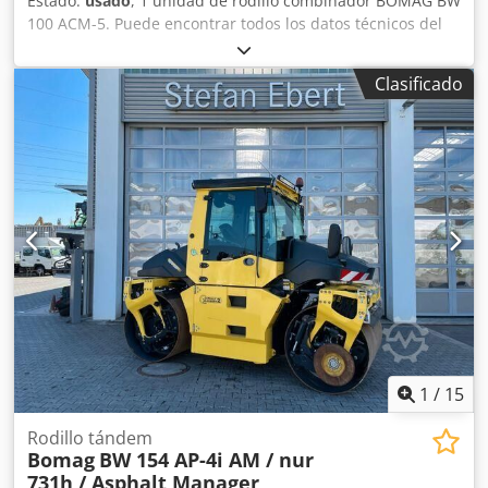
Estado:
usado
, 1 unidad de rodillo combinador BOMAG BW
100 ACM-5. Puede encontrar todos los datos técnicos del
artículo que se subasta en la sección «Documentos» en
formato PDF, disponible para descargar. Color: como se
Clasificado
muestra en las imágenes, de acuerdo con las fotos y la
inspección. Estado: usado. Csdpfozqaycsx Ahrorf
1
/
15
Rodillo tándem
Bomag
BW 154 AP-4i AM / nur
731h / Asphalt Manager