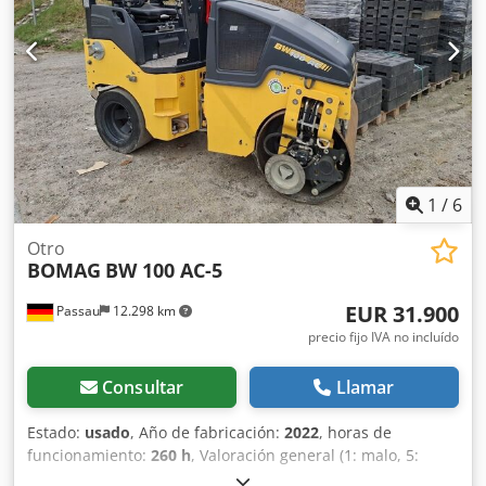
1
/
6
Otro
BOMAG
BW 100 AC-5
EUR 31.900
Passau
12.298 km
precio fijo IVA no incluído
Consultar
Llamar
Estado:
usado
, Año de fabricación:
2022
, horas de
funcionamiento:
260 h
, Valoración general (1: malo, 5:
como nuevo): Muy bien. ---- Nuevo, cumple con las normas