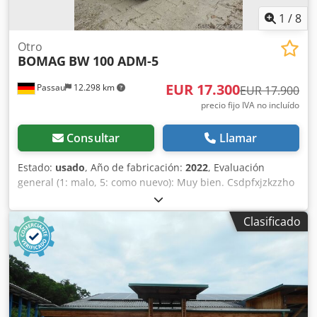
1
/
8
Otro
BOMAG
BW 100 ADM-5
EUR 17.300
Passau
12.298 km
EUR 17.900
precio fijo IVA no incluído
Consultar
Llamar
Estado:
usado
, Año de fabricación:
2022
, Evaluación
general (1: malo, 5: como nuevo): Muy bien. Csdpfxjzkzzho
Ahrerf ---- ¡Nuevo, cumple con las normas de seguridad!
Clasificado