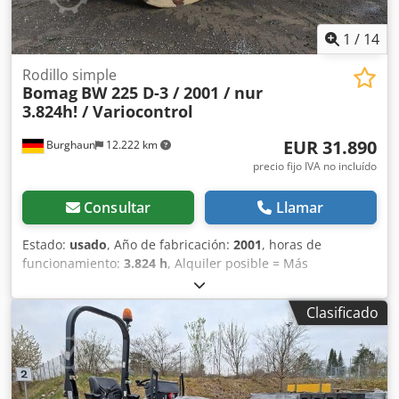
1
/
14
Rodillo simple
Bomag
BW 225 D-3 / 2001 / nur
3.824h! / Variocontrol
EUR 31.890
Burghaun
12.222 km
precio fijo IVA no incluído
Consultar
Llamar
Estado:
usado
, Año de fabricación:
2001
, horas de
funcionamiento:
3.824 h
, Alquiler posible = Más
información = Póngase en contacto con Tobias Ebert para
obtener más información. Crodpfozpdhzex Ahrof
Clasificado