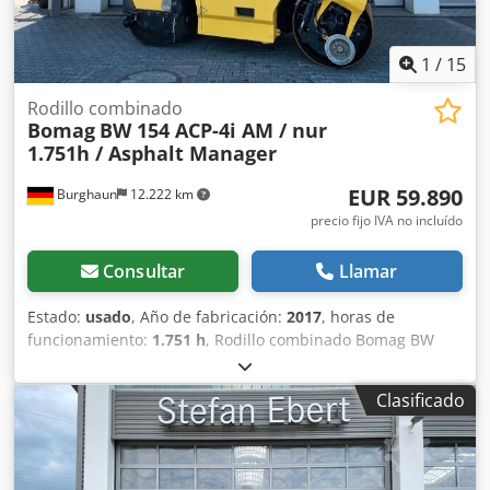
1
/
15
Rodillo combinado
Bomag
BW 154 ACP-4i AM / nur
1.751h / Asphalt Manager
EUR 59.890
Burghaun
12.222 km
precio fijo IVA no incluído
Consultar
Llamar
Estado:
usado
, Año de fabricación:
2017
, horas de
funcionamiento:
1.751 h
, Rodillo combinado Bomag BW
154 ACP-4i AM, año de fabricación: 2017, horas de
funcionamiento: solo 1.751 horas, motor: Kubota [55,4
Clasificado
kW/75 CV], sistema Asphalt Manager 2, cortadora de
asfalto a ambos lados, peso: 7.400 kg, tambor con
superficie lisa, buen estado, listo para su uso inmediato. Si
lo desea, le ofreceremos una opción de arrendamiento o