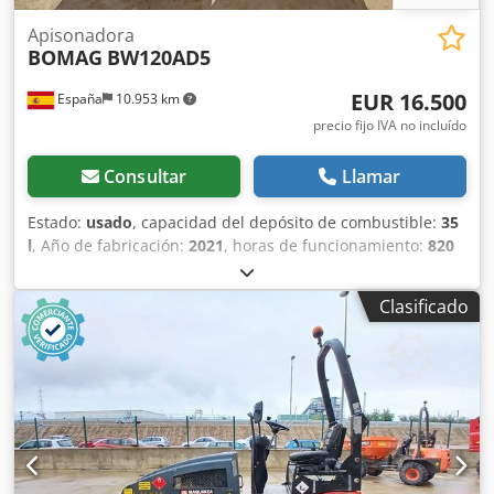
Apisonadora
BOMAG
BW120AD5
EUR 16.500
España
10.953 km
precio fijo IVA no incluído
Consultar
Llamar
Estado:
usado
, capacidad del depósito de combustible:
35
l
, Año de fabricación:
2021
, horas de funcionamiento:
820
h
, Peso en vacío: 2.700 kg Dimensiones (lxanxal): 253 x 127
x 257 cm Ubicación: Casarrubios del monte (Toledo) El
Clasificado
BOMAG BW120AD5 es ideal para tareas de compactación
ligera en obras urbanas o mantenimiento de carreteras.
Buena maniobrabilidad, controles sencillos y
funcionamiento correcto. Se presenta en estado operativo,
preparado para trabajar desde el primer día. Perfecto para
optimizar tu inversión con maquinaria de segunda mano.
Tipología: Ligera Crodoy Iz A Ajpfx Ahrjf Anchura de
tambor: 1.200 mm Diámetro de tambor: 700 mm