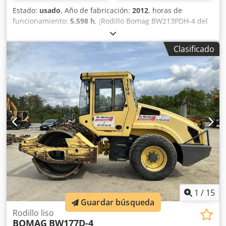
Estado:
usado
, Año de fabricación:
2012
, horas de
funcionamiento:
5.598 h
, ¡Rodillo Bomag BW213PDH-4 del
año 2012 con solo 5.598 horas de trabajo! ----* Fabricante:
Bomag * Modelo: BW213PDH-4 * Año: 2012 * Horas de uso
Clasificado
registradas: aprox. 5.598 * Peso operativo: 13.100 KG * Aire
acondicionado * Máquina alemana * 119 kW * Motor
diésel Deutz * Más fotos y vídeo disponibles bajo solicitud
* Precio: 39.900 euros, neto + 19% IVA ----Para más
información, por favor llame: Erik Kortum: WhatsApp Kai
Kortum: WhatsApp Todos los datos son sin garantía;
sujetos a errores y venta previa. Csdpfeyt Uirex Ahrjrf
1
/
15
Guardar búsqueda
Rodillo liso
BOMAG
BW177D-4