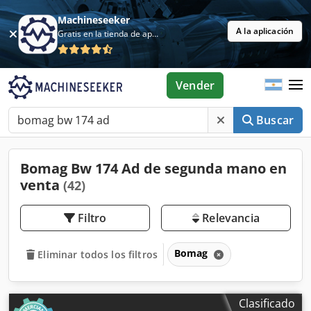
Machineseeker
A la aplicación
Gratis en la tienda de aplicaciones
Vender
Buscar
Bomag Bw 174 Ad de segunda mano en
venta
(42)
Filtro
Relevancia
Bomag
Eliminar todos los filtros
Clasificado