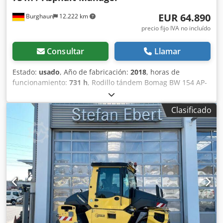
EUR 64.890
Burghaun
12.222 km
precio fijo IVA no incluído
Consultar
Llamar
Estado:
usado
, Año de fabricación:
2018
, horas de
funcionamiento:
731 h
, Rodillo tándem Bomag BW 154 AP-
4 AM, año de fabricación: 2018, horas de funcionamiento:
solo 731 h, motor: Kubota [55,4 kW/75 CV], Asphalt
Clasificado
Manager 2, peso: 7300 kg, banda de rodadura lisa, buen
estado, listo para su uso inmediato. Si lo desea, le
ofreceremos una opción de arrendamiento o financiación.
El Sr. Mihm (Tel. estará encantado de atenderle. Puede
encontrar más información en nuestra página web. ¡Salvo
errores y venta previa! = Más información = Credpozq
Tzysfx Ahrsf Póngase en contacto con Tobias Ebert para
obtener más información.