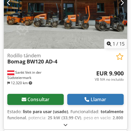
1
/
15
Rodillo tándem
Bomag
BW120 AD-4
EUR 9.900
Sankt Veit in der
Südsteiermark
VB IVA no incluído
12.320 km
Consultar
Llamar
Estado:
listo para usar (usado)
, Funcionalidad:
totalmente
funcional
, potencia:
25 kW (33,99 CV)
, peso en vacío:
2.800
kg
, Año de fabricación:
2007
, horas de funcionamiento:
2.950 h
, BOMAG BW120AD-4 Año de fabricación: 2007