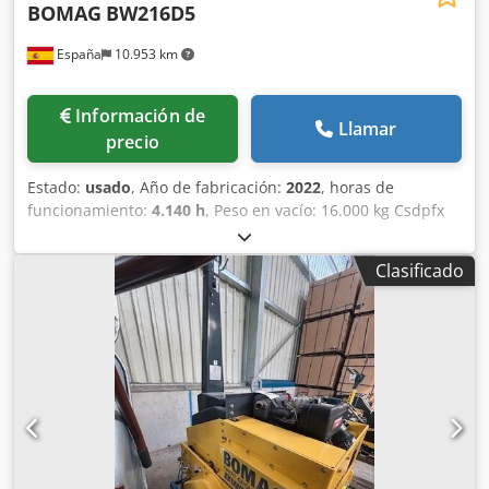
BOMAG
BW216D5
España
10.953 km
Información de
Llamar
precio
Estado:
usado
, Año de fabricación:
2022
, horas de
funcionamiento:
4.140 h
, Peso en vacío: 16.000 kg Csdpfx
Ahszi Eb Norsrf Dimensiones (lxanxal): 622 x 230 x 299 cm
Ubicación: El Burgo de Ebro (Zaragoza) Rodillo de
Clasificado
compactación usado, de hombre sentado marca Bomag ,
modelo BW216 D5 . Se trata de una apisonadora de ruedas
y un solo tambor de 16 toneladas. Este versátil
compactador se adapta sin problema a cualquier lugar del
trabajo, proporcionando resultados de compactación y
apisonamiento líderes del sector en obras pequeñas o
medianas, en trabajos de construcción de infraestructura
de transporte como carreteras o construcción de edificios.
El rodillo compactador de ocasión BW216 D5 tiene un peso
de 15.990 kg. y una anchura de tambor de 2,13 m. precio: