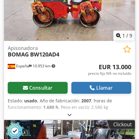
Capacidad de depósito: 35 l CE
1
/
9
Apisonadora
BOMAG
BW120AD4
EUR 13.000
España
10.953 km
precio fijo IVA no incluído
Consultar
Llamar
Estado:
usado
, Año de fabricación:
2007
, horas de
funcionamiento:
1.680 h
, Peso en vacío: 2.586 kg
Dimensiones (lxanxal): 248 x 128 x 180 cm Ubicación: El
Burgo de Ebro (Zaragoza) El BOMAG BW120AD4 es ideal
Clickout
para tareas de compactación ligera en obras urbanas o
mantenimiento de carreteras. Buena maniobrabilidad,