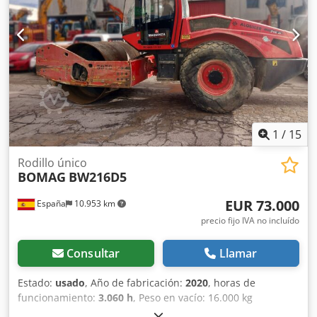
1
/
15
Rodillo único
BOMAG
BW216D5
EUR 73.000
España
10.953 km
precio fijo IVA no incluído
Consultar
Llamar
Estado:
usado
, Año de fabricación:
2020
, horas de
funcionamiento:
3.060 h
, Peso en vacío: 16.000 kg
Dimensiones (lxanxal): 622 x 230 x 299 cm Tipo de motor: