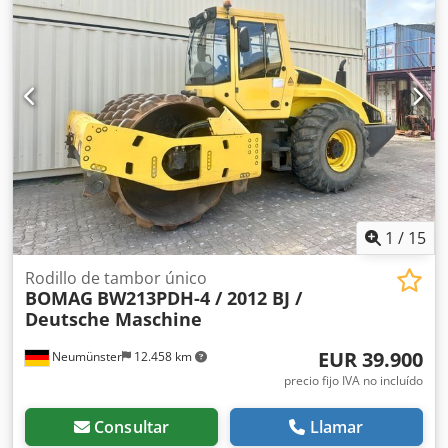
1
/
15
Rodillo de tambor único
BOMAG
BW213PDH-4 / 2012 BJ /
Deutsche Maschine
EUR 39.900
Neumünster
12.458 km
precio fijo IVA no incluído
Consultar
Llamar