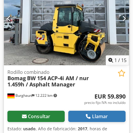
financiación. El Sr. Mihm (tel. ) estará encantado de
atenderle. Para obtener más información, visite nuestra
página web. Salvo errores y venta previa. Posibilidad de
alquiler. Cjdozq Tztspfx Ahrorf = Más información =
Póngase en contacto con Tobias Ebert para obtener más
información.
1
/
15
Rodillo combinado
Bomag
BW 154 ACP-4i AM / nur
1.459h / Asphalt Manager
EUR 59.890
Burghaun
12.222 km
precio fijo IVA no incluído
Consultar
Llamar
Estado:
usado
, Año de fabricación:
2017
, horas de