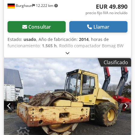
EUR 49.890
Burghaun
12.222 km
precio fijo IVA no incluído
Consultar
Llamar
Estado:
usado
, Año de fabricación:
2014
, horas de
funcionamiento:
1.565 h
, Rodillo compactador Bomag BW
154 AP-4 AM, año de fabricación: 2014, horas de
funcionamiento: solo 1565 h, motor: Kubota [55,4 kW/75
Clasificado
CV], sistema Asphalt Manager 2, distribuidor de asfalto
Bomag, cortador de asfalto lateral derecho, peso: 7300 kg,
tambor de superficie lisa, buen estado, listo para su uso
inmediato. Si lo desea, le ofrecemos una propuesta de
arrendamiento o financiación. El Sr. Mihm (teléfono: )
estará encantado de atenderle. Encontrará más
información en nuestra página web. Salvo errores y venta
previa. Posibilidad de alquiler. = Más información =
Credpfezpdh Usx Ahrof Póngase en contacto con Tobias
Ebert para obtener más información.