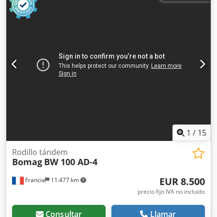
1
/
15
Rodillo tándem
Bomag
BW 100 AD-4
EUR 8.500
Francia
11.477 km
precio fijo IVA no incluído
Consultar
Llamar