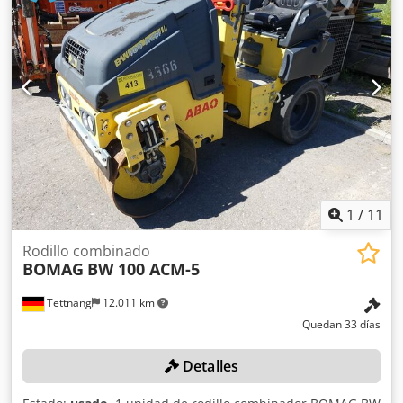
controles sencillos y funcionamiento correcto. Se presenta
en estado operativo, preparado para trabajar desde el
primer día. Perfecto para optimizar tu inversión con
maquinaria de segunda mano. Peso de servicio: 2.580 kg
Tipología: Ligera Anchura de tambor: 1.200 mm Diámetro
de tambor: 700 mm Capacidad de depósito: 40 l CE
Crodpezb I Tmsfx Ahref
1
/
11
Rodillo combinado
BOMAG
BW 100 ACM-5
Tettnang
12.011 km
Quedan 33 días
Detalles