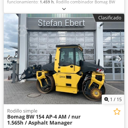
funcionamiento:
1.459 h
, Rodillo combinador Bomag BW
154 ACP-4i AM, año de fabricación: 2017, horas de
funcionamiento: solo 1459 horas, motor: Kubota [55,4
Clasificado
kW/75 CV], Asphalt Manager 2, cortador de asfalto a la
derecha, peso: 7400 kg, banda de rodadura lisa, buen
estado, listo para su uso inmediato. Si lo desea, le
ofreceremos una propuesta de arrendamiento o
financiación; el Sr. Mihm (tel. ) estará encantado de
ayudarle. Para obtener más información, visite nuestra
página web. Salvo errores y venta previa. Posibilidad de
alquiler. = Más información = Cjdpezq Tzmsfx Ahrorf
Póngase en contacto con Tobias Ebert para obtener más
información.
1
/
15
Rodillo simple
Bomag
BW 154 AP-4 AM / nur
1.565h / Asphalt Manager