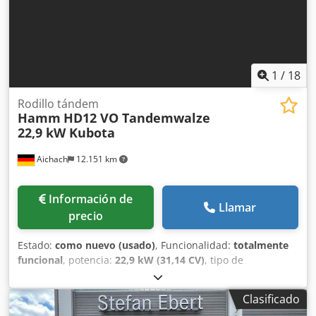
1
/
18
Rodillo tándem
Hamm
HD12 VO Tandemwalze
22,9 kW Kubota
Aichach
12.151 km
Información de
Llamar
precio
Estado:
como nuevo (usado)
, Funcionalidad:
totalmente
funcional
, potencia:
22,9 kW (31,14 CV)
, tipo de
combustible:
diésel
, color:
naranja
, peso operativo:
2.570
kg
, Año de fabricación:
2015
, horas de funcionamiento:
Clasificado
300 h
, Rodillo tándem Hamm HD12 VO con oscilación Año