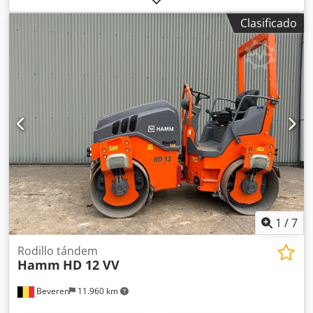
contacto con Kristoff Van Havere para más información.
Clasificado
1
/
7
Rodillo tándem
Hamm
HD 12 VV
Beveren
11.960 km