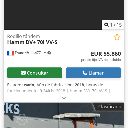
1
/
15
Rodillo tándem
Hamm
DV+ 70i VV-S
EUR 55.860
Francia
11.477 km
precio fijo IVA no incluído
Consultar
Llamar
Estado:
usado
, Año de fabricación:
2018
, horas de
funcionamiento:
3.240 h
, 2018 | Hamm DV+ 70i VV-S |
Rodillo tándem usado | 3240 horas Dcedpfx
Anezmawasusk 📍Ubicación: Francia 🚛 Ofrecemos la
Clasificado
posibilidad de entrega en su destino. ¡Utilice nuestra
calculadora de envío para estimar los costos de transporte!
💰 Compre ahora por 55900 EUR o haga una oferta. El pago
se puede realizar al momento de la entrega por una tarifa