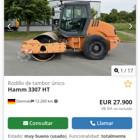
máquinas se entregan completamente revisadas y
mantenidas para garantizar la fiabilidad. ¿Necesita fotos?
Contáctenos y se las enviaremos de inmediato. Le
atendemos en neerlandés, inglés, francés, alemán,
español y ruso. Dodpfxjzblaks Anuock Descubra nuestra
amplia gama de máquinas fiables.
1
/
17
Rodillo de tambor único
Hamm
3307 HT
EUR 27.900
Detmold
12.260 km
VB IVA no incluído
Consultar
Llamar
Estado:
muy bueno (usado)
, Funcionalidad:
totalmente