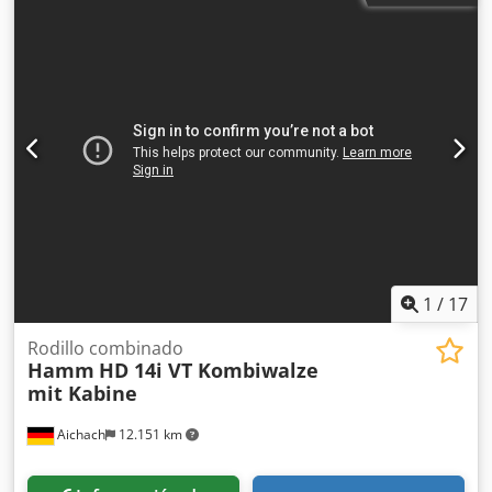
Madrid (Madrid) Este rodillo autopropulsado con un peso
de 16.430 kg., tiene una anchura de compactación de
2.140 mm. Es un rodillo de altas prestaciones con un papel
esencial en el proceso de construcción. Ancho de tambor:
2.140 mm Diámetro de tambor: 1.504 mm Capacidad de
depósito: 290 l Amplitud: 2,13/1,37 mm CE
1
/
17
Rodillo combinado
Hamm
HD 14i VT Kombiwalze
mit Kabine
Aichach
12.151 km