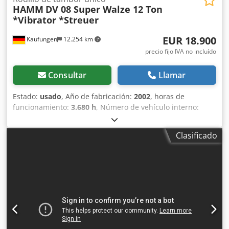
HAMM
DV 08 Super Walze 12 Ton
*Vibrator *Streuer
EUR 18.900
Kaufungen
12.254 km
precio fijo IVA no incluído
Consultar
Llamar
Estado:
usado
, Año de fabricación:
2002
, horas de
funcionamiento:
3.680 h
, Número de vehículo interno:
G400103 Disponible inmediatamente en nuestro patio en
Kaufungen. Más información en: * Golec Nutzfahrzeuge
Clasificado
GmbH (alemán, inglés, búlgaro, ruso) * Viktoria Sologubova
(polaco, ruso, ucraniano, inglés) Rodillo tándem HAMM con
vibración y oscilación, modelo DV 08V Super
Completamente equipado con la configuración estándar,
con marcado CE y declaración de conformidad, incluyendo:
- Cabina del conductor integrada con estructura de
protección antivuelco (ROPS) - Calefacción de cabina -
Aislamiento acústico - Sistema de compactación de bordes
y corte - Rueda de corte - Rodillo de compactación de 45°,