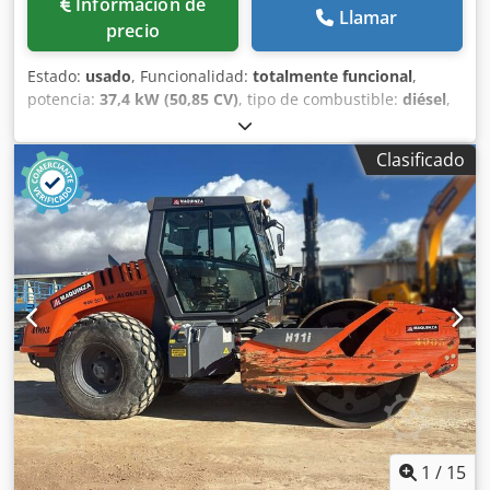
Información de
Llamar
precio
Estado:
usado
, Funcionalidad:
totalmente funcional
,
potencia:
37,4 kW (50,85 CV)
, tipo de combustible:
diésel
,
color:
naranja
, Año de fabricación:
2021
, horas de
funcionamiento:
1.400 h
, Hamm HD14 i VT rodillo
Clasificado
combinado Dcjdpfxjzmf Nzo Anuok Año 2021 1400 horas
3795-5250 kg 37,4 kW 2400-3320 kg Rueda cortadora de
bordes Cabina con puertas Asiento calefactado Ancho de
trabajo 140 cm
1
/
15