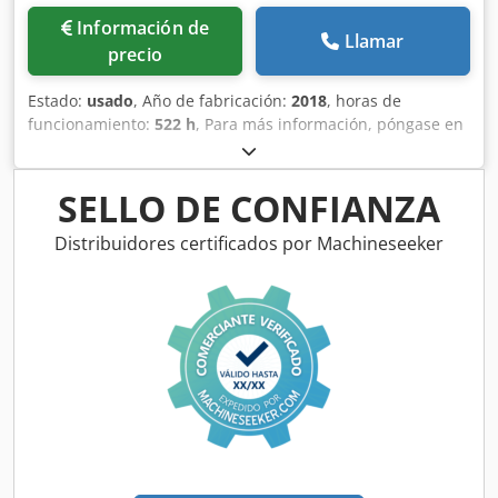
Información de
Llamar
precio
Estado:
usado
, Año de fabricación:
2018
, horas de
funcionamiento:
522 h
, Para más información, póngase en
contacto con Kristoff Van Havere. Dcsdey Sfc Iepfx Anujk
SELLO DE CONFIANZA
Distribuidores certificados por Machineseeker