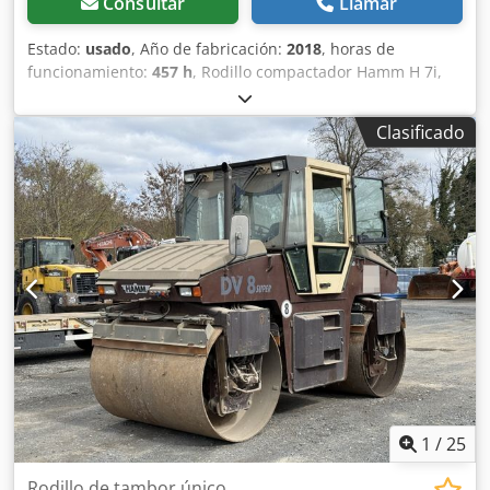
Consultar
Llamar
Estado:
usado
, Año de fabricación:
2018
, horas de
funcionamiento:
457 h
, Rodillo compactador Hamm H 7i,
horas de funcionamiento: 457 h, peso: 6.540 kg, estado de
los neumáticos: 95 %, aire acondicionado, motor: Kubota
Clasificado
[55 kW/75 CV], revestimiento de superficie lisa, ¡en buen
estado!, ¡listo para usar de inmediato! Si lo desea, le
ofrecemos una propuesta de arrendamiento o financiación
de Mercedes-Benz Bank. El Sr. Mihm (tel. ) estará
encantado de atenderle. Puede encontrar más información
en nuestra página web. Salvo errores y venta previa. = Más
información = Dcjdezcudnopfx Anusk Póngase en contacto
con Tobias Ebert para obtener más información.
1
/
25
Rodillo de tambor único