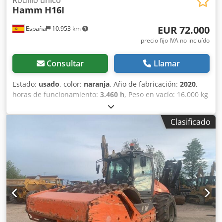
Hamm
H16I
EUR 72.000
España
10.953 km
precio fijo IVA no incluído
Consultar
Llamar
Estado:
usado
, color:
naranja
, Año de fabricación:
2020
,
horas de funcionamiento:
3.460 h
, Peso en vacío: 16.000 kg
Dimensiones (lxanxal): 595 x 231 x 296 cm Ubicación: El
Burgo de Ebro (Zaragoza) Este rodillo autopropulsado con
Clasificado
un peso de 16.430 kg., tiene una anchura de compactación
de 2.140 mm. Es un rodillo de altas prestaciones con un
papel esencial en el proceso de construcción. Ancho de
tambor: 2.140 mm Dcjdpfoy Egcvex Anujk Diámetro de
tambor: 1.504 mm Capacidad de depósito: 290 l Amplitud:
2,13/1,37 mm CE