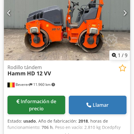
1
/
9
Rodillo tándem
Hamm
HD 12 VV
Beveren
11.960 km
Información de
Llamar
precio
Estado:
usado
, Año de fabricación:
2018
, horas de
funcionamiento:
706 h
, Peso en vacío: 2.810 kg Dcedpfsy
Sfdfsx Anusk Marca del motor: Kubota Póngase en