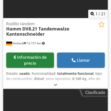
1
/
21
Rodillo tándem
Hamm
DV8.21 Tandemwalze
Kantenschneider
Aichach
12.151 km
Información de
Llamar
precio
Estado:
usado
, Funcionalidad:
totalmente funcional
, tipo
de combustible:
diésel
, peso operativo:
8.100 kg
, Año de
fabricación:
1983
, horas de funcionamiento:
1.600 h
,
Equipamiento:
cabina
, Hamm DV8.21 rodillo tándem Año
Clasificado
de fabricación: 1983 1.600 horas 8.100 - 9.200 kg Cortador
de bordes Motor Deutz Dcedpfx Aezaqhwsnusk