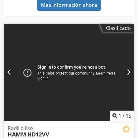
Más información ahora
Clasificado
1
/
15
Rodillo liso
HAMM
HD12VV