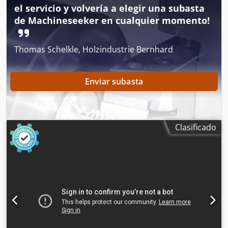
el servicio y volvería a elegir una subasta
CE / EPA Peso operativo: 21 t.
de Machineseeker en cualquier momento!
Thomas Schelkle, Holzindustrie Bernhard
Enviar subasta
Clasificado