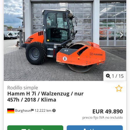
de fabricación: 2015 300 horas de uso Motor Kubota de
22,9 kW Peso: de 2.570 kg a 3.470 kg Rodillo cortabordes
Dcsdszhkldspfx Anuok ¡ESTADO COMO NUEVO!
1
/
15
Rodillo simple
Hamm
H 7i / Walzenzug / nur
457h / 2018 / Klima
EUR 49.890
Burghaun
12.222 km
precio fijo IVA no incluído