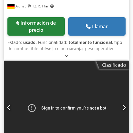
Aichach
12.151 km
Información de
Llamar
precio
Estado:
usado
, Funcionalidad:
totalmente funcional
, tipo
de combustible:
diésel
, color:
naranja
, peso operativo:
10.250 kg
, Año de fabricación:
1987
, horas de
funcionamiento:
5.000 h
, Equipamiento:
cabina
, Hamm
Clasificado
2411 SD rodillo compactador Año de fabricación: 1987
5.000 h 10.250 - 12.600 kg Indicador de compactación
Dcedpfx Aszaqmtjnuek