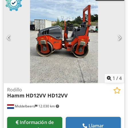
1
/
4
Rodillo
Hamm
HD12VV HD12VV
Middelbeers
12.030 km
Información de
Llamar