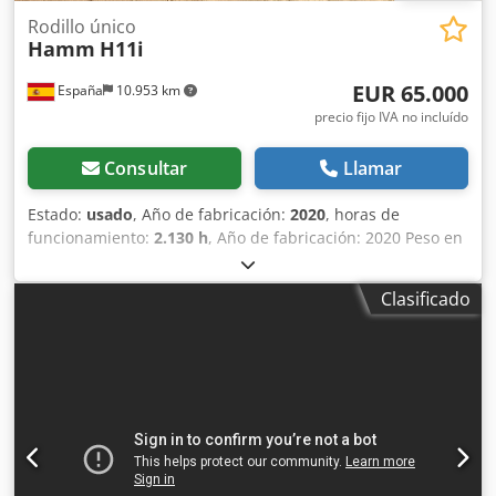
Rodillo único
Hamm
H11i
EUR 65.000
España
10.953 km
precio fijo IVA no incluído
Consultar
Llamar
Estado:
usado
, Año de fabricación:
2020
, horas de
funcionamiento:
2.130 h
, Año de fabricación: 2020 Peso en
vacío: 11.200 kg Dimensiones (lxanxal): 585 x 228 x 296 cm
Tipo de motor: Deutz Deutz TCD 4.1 L4 Dsdpfx Anexq
Clasificado
Ryaeueck Ubicación: Cabanillas del campo (Guadalajara)
Este rodillo autopropulsado con un peso de 11.000 kg.,
tiene una anchura de compactación de 2.140 mm. Es un
rodillo de altas prestaciones con un papel esencial en el
proceso de construcción. CE