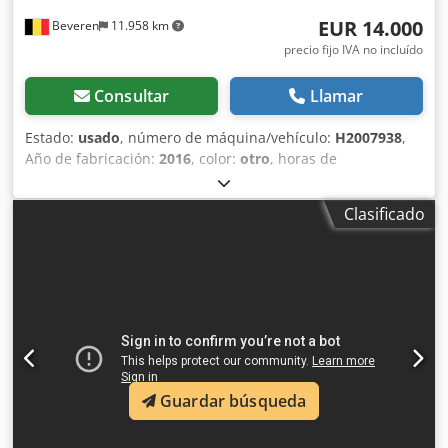
EUR 14.000
Beveren
11.958 km
precio fijo IVA no incluído
Consultar
Llamar
Estado:
usado
, número de máquina/vehículo:
H2007938
,
Año de fabricación:
2016
, color:
otro
, horas de
funcionamiento:
800 h
, ¡Máquinas en venta! Explore
nuestro sitio web para descubrir una amplia variedad de
Clasificado
máquinas listas para la venta. Disponemos de más
opciones de las que aparecen en línea, así que no dude en
llamarnos o escribirnos en cualquier momento. Todas
nuestras máquinas están completamente revisadas y
mantenidas para garantizar su fiabilidad. ¿Necesita fotos?
Contáctenos y se las enviaremos de inmediato. Le
atendemos en neerlandés, inglés, francés, alemán,
español y ruso. Descubra nuestra amplia gama de
máquinas fiables. Djdpfx Anewakb Eoueck
Guardar búsqueda