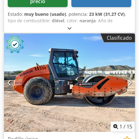
precio
Estado:
muy bueno (usado)
, potencia:
23 kW (31,27 CV)
,
tipo de combustible:
diésel
, color:
naranja
, Año de
fabricación:
2017
, horas de funcionamiento:
3.031 h
,
Información general Año de fabricación: 2017 Año del
Clasificado
modelo: 2017 Información técnica Número de cilindros: 3
Dcodpfx Asznm Iuenujk Tipo de tracción: a las ruedas Peso
en vacío: 2.695 kg Características funcionales Ancho de
trabajo: 120 cm Marcado CE: sí Estado Estado técnico: muy
bueno Estado estético: bueno Información financiera
Precio: consultar Información adicional Póngase en
contacto con Ernst van Hek para obtener más información.
1
/
15
Rodillo único