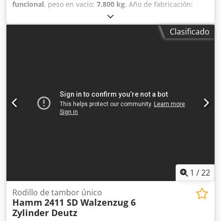
funcional
, peso en vacío:
7.800 kg
, Año de fabricación:
2007
, horas de funcionamiento:
4.170 h
, Equipamiento:
aire acondicionado, cabina
, Hamm 3307 HT Vio rodillo
Clasificado
compactador, año 2007 con solo 4.170 horas de trabajo, en
buen estado, listo para usar de inmediato, peso 7.800 kg.
Transporte y entrega posibles. También preparamos
documentos aduaneros/de exportación. Visita previa cita,
también disponible los fines de semana. Dcsdpfx
Asykktzjnujk
1
/
22
Rodillo de tambor único
Hamm
2411 SD Walzenzug 6
Zylinder Deutz