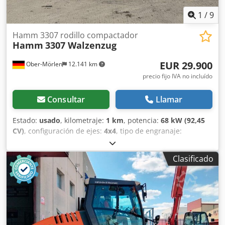
1
/
9
Hamm 3307 rodillo compactador
Hamm
3307 Walzenzug
EUR 29.900
Ober-Mörlen
12.141 km
precio fijo IVA no incluído
Consultar
Llamar
Estado:
usado
, kilometraje:
1 km
, potencia:
68 kW (92,45
CV)
, configuración de ejes:
4x4
, tipo de engranaje:
automático
, Año de fabricación:
2009
, MMAA: 7.000 kg
Póngase en contacto con Emal Jaweed para obtener más
Clasificado
información. Rodillo compactador / compactadora de
vapor, Hamm 3307, año de fabricación: 2009, horas de
funcionamiento: 5622 h, longitud: 4680 mm, anchura: 2100
mm, altura: 2790 mm, peso en funcionamiento: 7000 kg,
tipo de motor: Deutz BF4M2011, potencia del motor: 68 kW,
transmisión: hidrostática, velocidad máxima: 12 km/h,