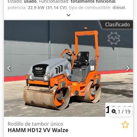
Estado:
usado
, Funcionalidad:
totalmente funcional
,
potencia:
22,9 kW (31,14 CV)
, tipo de combustible:
diésel
,
color:
naranja
, peso operativo:
2.190 kg
, Año de
fabricación:
2016
, horas de funcionamiento:
6.100 h
,
Clasificado
Equipamiento:
cabina
, Hamm HD10 VT rodillo combinado
con cabina Año de fabricación: 2016 6.100 h Motor Kubota
de 22,9 kW Dedpfx Aozap Ivonueck 2.190 - 3.110 kg Rueda
cortadora de bordes
1
/
19
Rodillo de tambor único
HAMM
HD12 VV Walze