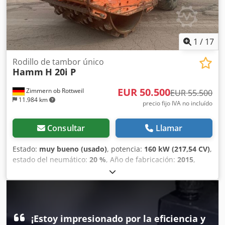
1
/
17
Rodillo de tambor único
Hamm
H 20i P
EUR 50.500
Zimmern ob Rottweil
EUR 55.500
11.984 km
precio fijo IVA no incluído
Consultar
Llamar
Estado:
muy bueno (usado)
, potencia:
160 kW (217,54 CV)
,
estado del neumático:
20 %
, Año de fabricación:
2015
,
horas de funcionamiento:
4.068 h
, Equipamiento:
aire
acondicionado, cabina
, HAMM H20i P Rodillo pata de
cabra (Stampffußwalze) Año: 2015 Horas de trabajo: 4.068
h ROPS Aire acondicionado Radio Djdpoy I Uppjfx Anujck
Cámara de marcha atrás Tamaño de neumáticos: 23.1-26 –
¡Estoy impresionado por la eficiencia y
aproximadamente 40% de vida útil Motor Deutz de 150 kW