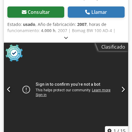
Consultar
Llamar
Estado:
usado
, Año de fabricación:
2007
, horas de
funcionamiento:
4.000 h
, 2007 | Bomag BW 100 AD-4 |
Rodillo tándem usado | 4000 horas Dcedpfx Alezim T He
Rek 📍 Ubicación: Francia 🚛 Entrega disponible en su
Clasificado
destino: ¡Utilice nuestra calculadora de envío para estimar
los costes de transporte! 💰 Compre ahora por 8500 EUR o
haga una oferta. Pago contra entrega disponible por una
tarifa asequible (sujeto a aprobación)* 👷‍♂️ Inspeccionado
por un experto independiente 44 puntos de inspección, 42
aprobados ✅, 2 con imperfecciones ℹ️, 0 incidencias ⚠️ 📌
Comentario del inspector: La máquina está en buen
estado. El contador ha sido reemplazado, por lo que las
200 horas no son reales, pero todo está en orden y no hay
nada que informar. 📄 ¿Desea ver la inspección completa,
fotos adicionales o un vídeo? Consejo: La referencia "40959
Equippo" se utiliza habitualmente al buscar más detalles
en línea. 💡 ¿Por qué esta máquina y nuestro servicio
destacan? ✔ Inspección exhaustiva realizada por
1
/
15