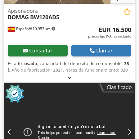
Apisonadora
BOMAG
BW120AD5
EUR 16.500
España
10.953 km
precio fijo IVA no incluído
Consultar
Llamar
Estado:
usado
, capacidad del depósito de combustible:
35
l
, Año de fabricación:
2021
, horas de funcionamiento:
820
h
, Peso en vacío: 2.700 kg Dimensiones (lxanxal): 253 x 127
x 257 cm Ubicación: Casarrubios del monte (Toledo) El
Clasificado
BOMAG BW120AD5 es ideal para tareas de compactación
ligera en obras urbanas o mantenimiento de carreteras.
Buena maniobrabilidad, controles sencillos y
funcionamiento correcto. Se presenta en estado operativo,
preparado para trabajar desde el primer día. Perfecto para
optimizar tu inversión con maquinaria de segunda mano.
Dodsy Iz A Aspfx Al Rjck Tipología: Ligera Anchura de
tambor: 1.200 mm Diámetro de tambor: 700 mm