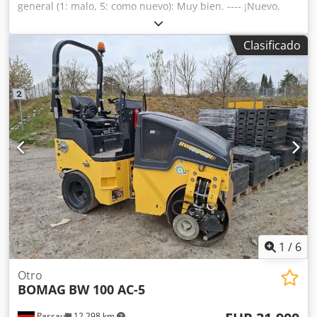
general (1: malo, 5: como nuevo): Muy bien. ---- ¡Nuevo,
cumple con las normas de seguridad! Dcedszkzzhspfx Al
Rsk
Clasificado
1
/
6
Otro
BOMAG
BW 100 AC-5
Passau
12.298 km