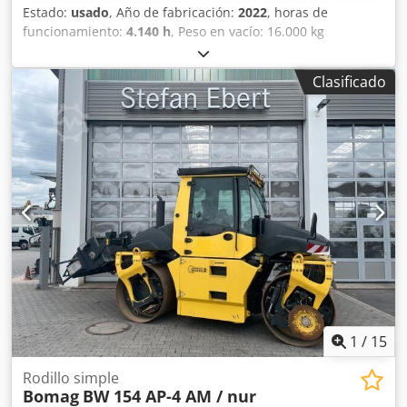
Estado:
usado
, Año de fabricación:
2022
, horas de
funcionamiento:
4.140 h
, Peso en vacío: 16.000 kg
Dimensiones (lxanxal): 622 x 230 x 299 cm Dcedpjzi Eb Njfx
Al Rok Ubicación: El Burgo de Ebro (Zaragoza) Rodillo de
Clasificado
compactación usado, de hombre sentado marca Bomag ,
modelo BW216 D5 . Se trata de una apisonadora de ruedas
y un solo tambor de 16 toneladas. Este versátil
compactador se adapta sin problema a cualquier lugar del
trabajo, proporcionando resultados de compactación y
apisonamiento líderes del sector en obras pequeñas o
medianas, en trabajos de construcción de infraestructura
de transporte como carreteras o construcción de edificios.
El rodillo compactador de ocasión BW216 D5 tiene un peso
de 15.990 kg. y una anchura de tambor de 2,13 m. precio:
PRECIO A CONSULTAR Ancho de tambor: 2.130 mm
Diámetro de tambor: 1.500 mm Capacidad de depósito:
250 l Amplitud: 2,10/1,10 mm CE
1
/
15
Rodillo simple
Bomag
BW 154 AP-4 AM / nur