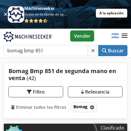
Machineseeker
A la aplicación
Gratis en la tienda de aplicaciones
Vender
Buscar
Bomag Bmp 851 de segunda mano en
venta
(42)
Filtro
Relevancia
Bomag
Eliminar todos los filtros
Clasificado