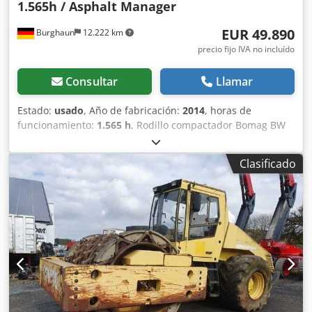
1.565h / Asphalt Manager
EUR 49.890
Burghaun
12.222 km
precio fijo IVA no incluído
Consultar
Llamar
Estado:
usado
, Año de fabricación:
2014
, horas de
funcionamiento:
1.565 h
, Rodillo compactador Bomag BW
154 AP-4 AM, año de fabricación: 2014, horas de
funcionamiento: solo 1565 h, motor: Kubota [55,4 kW/75
Clasificado
CV], sistema Asphalt Manager 2, distribuidor de asfalto
Bomag, cortador de asfalto lateral derecho, peso: 7300 kg,
tambor de superficie lisa, buen estado, listo para su uso
inmediato. Si lo desea, le ofrecemos una propuesta de
arrendamiento o financiación. El Sr. Mihm (teléfono: )
estará encantado de atenderle. Encontrará más
información en nuestra página web. Salvo errores y venta
previa. Posibilidad de alquiler. = Más información =
Dcsdpfjzpdh Uex Al Rjk Póngase en contacto con Tobias
Ebert para obtener más información.