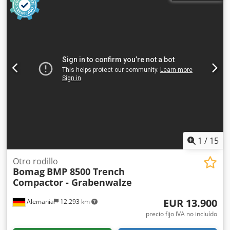
1
/
15
Otro rodillo
Bomag
BMP 8500 Trench
Compactor - Grabenwalze
EUR 13.900
Alemania
12.293 km
precio fijo IVA no incluído