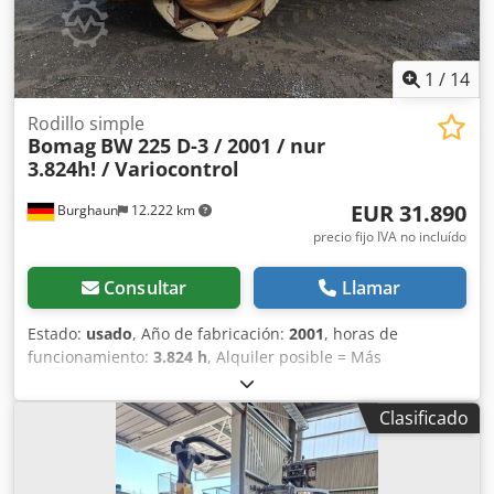
1
/
14
Rodillo simple
Bomag
BW 225 D-3 / 2001 / nur
3.824h! / Variocontrol
EUR 31.890
Burghaun
12.222 km
precio fijo IVA no incluído
Consultar
Llamar
Estado:
usado
, Año de fabricación:
2001
, horas de
funcionamiento:
3.824 h
, Alquiler posible = Más
información = Póngase en contacto con Tobias Ebert para
obtener más información. Dcsdpfxszpdhze Al Rjk
Clasificado