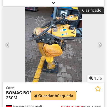
Clasificado
1
/
6
Otro
BOMAG
BOMAG STAMPFER BT60 /
Guardar búsqueda
23CM
Passau
12.298 km