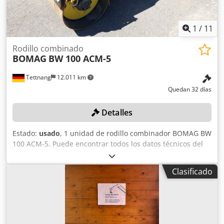
1
/
11
Rodillo combinado
BOMAG
BW 100 ACM-5
Tettnang
12.011 km
Quedan 32 días
Detalles
Estado:
usado
, 1 unidad de rodillo combinador BOMAG BW
100 ACM-5. Puede encontrar todos los datos técnicos del
artículo que se subasta en la sección «Documentos» en
formato PDF, disponible para descargar. Color: como se
Clasificado
muestra en las imágenes, de acuerdo con las fotos y la
inspección. Dcsdpozqaycsfx Al Rek Estado: usado.