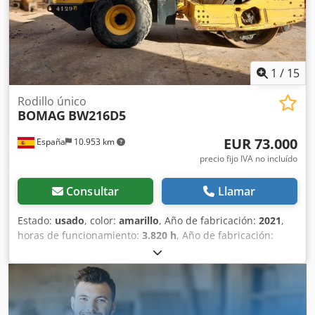
1
/
15
Rodillo único
BOMAG
BW216D5
EUR 73.000
España
10.953 km
precio fijo IVA no incluído
Consultar
Llamar
Estado:
usado
, color:
amarillo
, Año de fabricación:
2021
,
horas de funcionamiento:
3.820 h
, Año de fabricación:
2021 Peso en vacío: 16.000 kg Dimensiones (lxanxal): 622 x
230 x 299 cm Tipo de motor: Deutz DEUTZ TCD4.1 L-4
Ubicación: Sagunto (Valencia) Rodillo de compactación
usado, de hombre sentado marca Bomag , modelo BW216
D5 . Se trata de una apisonadora de ruedas y un solo