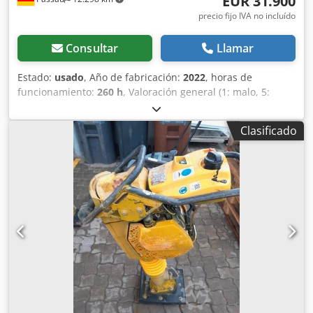
EUR 31.900
precio fijo IVA no incluído
Consultar
Llamar
Estado:
usado
, Año de fabricación:
2022
, horas de
funcionamiento:
260 h
, Valoración general (1: malo, 5:
como nuevo): Muy bien. ---- Nuevo, cumple con las normas
de seguridad laboral (UVV) y está listo para su uso
Clasificado
inmediato. Aproximadamente 260 horas de
funcionamiento; peso operativo: 2400 kg; ancho de trabajo:
1000 mm; motor diésel Kubota, norma de emisiones Stage
V / TIER4f; cuatro ruedas de goma con banda de rodadura
lisa en la parte trasera; transmisión hidrostática para la
conducción y la vibración; 2 rascadores por rodillo, con
pre-tensión por resorte y plegables; pulverización a
presión con control de intervalos; palanca multifunción
para la conducción; pantalla multifunción que incluye
contador de horas de funcionamiento; indicador del nivel
de agua; botón de parada de emergencia; control de
vibración inteligente; compartimento de almacenamiento
integrado; asiento del conductor ajustable; interruptor de