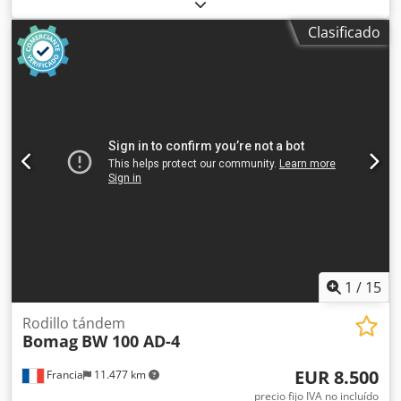
Clasificado
1
/
15
Rodillo tándem
Bomag
BW 100 AD-4
EUR 8.500
Francia
11.477 km
precio fijo IVA no incluído