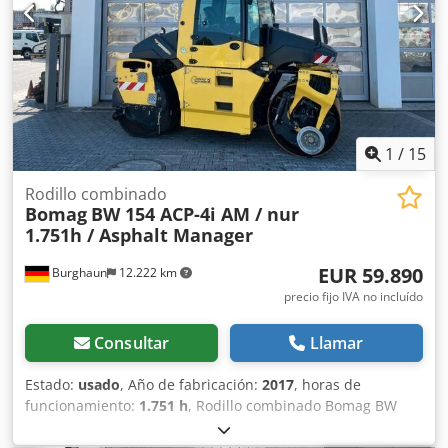
ofrecerle una visita virtual de la máquina a través de una
Más información = Póngase en contacto con Tobias Ebert
videollamada.
para obtener más información.
1
/
15
Rodillo combinado
Bomag
BW 154 ACP-4i AM / nur
1.751h / Asphalt Manager
EUR 59.890
Burghaun
12.222 km
precio fijo IVA no incluído
Consultar
Llamar
Estado:
usado
, Año de fabricación:
2017
, horas de
funcionamiento:
1.751 h
, Rodillo combinado Bomag BW
154 ACP-4i AM, año de fabricación: 2017, horas de
funcionamiento: solo 1.751 horas, motor: Kubota [55,4