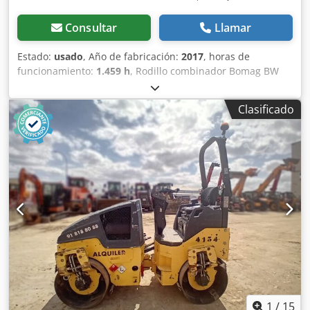
Consultar
Llamar
Estado:
usado
, Año de fabricación:
2017
, horas de
funcionamiento:
1.459 h
, Rodillo combinador Bomag BW
154 ACP-4i AM, año de fabricación: 2017, horas de
funcionamiento: solo 1459 horas, motor: Kubota [55,4
Clasificado
kW/75 CV], Asphalt Manager 2, cortador de asfalto a la
derecha, peso: 7400 kg, banda de rodadura lisa, buen
estado, listo para su uso inmediato. Dcsdpfx Aszq Tzmel
Rjk Si lo desea, le ofreceremos una propuesta de
arrendamiento o financiación; el Sr. Mihm (tel. ) estará
encantado de ayudarle. Para obtener más información,
visite nuestra página web. Salvo errores y venta previa.
Posibilidad de alquiler. = Más información = Póngase en
contacto con Tobias Ebert para obtener más información.
1
/
15