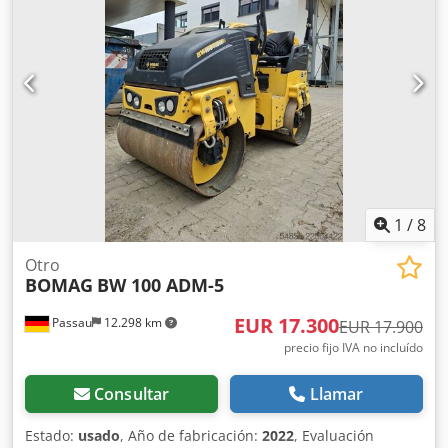
1
/
8
Otro
BOMAG
BW 100 ADM-5
EUR 17.300
Passau
12.298 km
EUR 17.900
precio fijo IVA no incluído
Consultar
Llamar
Estado:
usado
, Año de fabricación:
2022
, Evaluación