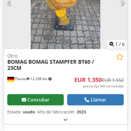
1
/
6
Otro
BOMAG
BOMAG STAMPFER BT60 /
23CM
EUR 1.350
Passau
12.298 km
EUR 1.550
precio fijo IVA no incluído
Consultar
Llamar
Estado:
usado
, Año de fabricación:
2023
,