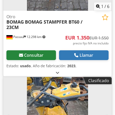
contacto del asiento; protección antivandálica; enchufe de
1
/
6
12 V; iluminación de trabajo delantera/trasera; dispositivo
de advertencia de marcha atrás; capó con cierre, fabricado
Otro
BOMAG
BOMAG STAMPFER BT60 /
con material compuesto; ojales de amarre galvanizados;
23CM
sistema de suspensión de un solo punto. Dcsdpfozkzznox
Al Rok
EUR 1.350
Passau
12.298 km
EUR 1.550
precio fijo IVA no incluído
Consultar
Llamar
Estado:
usado
, Año de fabricación:
2023
,
Clasificado