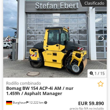
Clasificado
kW/75 CV], sistema Asphalt Manager 2, cortadora de
asfalto a ambos lados, peso: 7.400 kg, tambor con
superficie lisa, buen estado, listo para su uso inmediato. Si
lo desea, le ofreceremos una opción de arrendamiento o
financiación. El Sr. Mihm (tel. ) estará encantado de
atenderle. Para obtener más información, visite nuestra
página web. Salvo errores y venta previa. Posibilidad de
alquiler. = Más información = Póngase en contacto con
Tobias Ebert para obtener más información. Dcjdpfezq
Tztjx Al Rjk
1
/
15
Rodillo combinado
Bomag
BW 154 ACP-4i AM / nur
1.459h / Asphalt Manager
EUR 59.890
Burghaun
12.222 km
precio fijo IVA no incluído