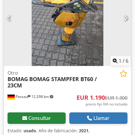
1
/
6
Otro
BOMAG
BOMAG STAMPFER BT60 /
23CM
EUR 1.190
Passau
12.298 km
EUR 1.300
precio fijo IVA no incluído
Consultar
Llamar
Estado:
usado
, Año de fabricación:
2021
,