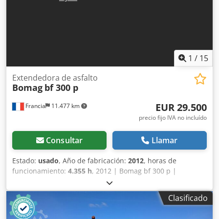
Capacidad de depósito: 35 l CE
1
/
15
Extendedora de asfalto
Bomag
bf 300 p
EUR 29.500
Francia
11.477 km
precio fijo IVA no incluído
Consultar
Llamar
Estado:
usado
, Año de fabricación:
2012
, horas de
funcionamiento:
4.355 h
, 2012 | Bomag bf 300 p |
Pavimentadora de asfalto usada | 4355 horas 📍Ubicación:
Francia 🚛 Entrega disponible en su destino: ¡Utilice
Clasificado
nuestra calculadora de envío para estimar los costos de
transporte! 💰 Compre ahora por 29 500 EUR o haga una