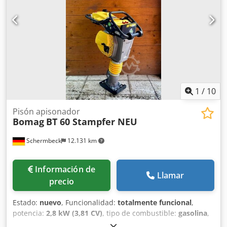
1
/
10
Pisón apisonador
Bomag
BT 60 Stampfer NEU
Schermbeck
12.131 km
Información de
Llamar
precio
Estado:
nuevo
, Funcionalidad:
totalmente funcional
,
potencia:
2,8 kW (3,81 CV)
, tipo de combustible:
gasolina
,
color:
amarillo
, peso operativo:
58 kg
, Año de fabricación: