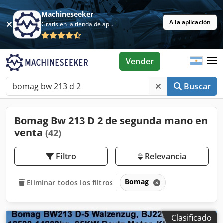
Machineseeker
A la aplicación
Gratis en la tienda de aplicaciones
Vender
Buscar
Bomag Bw 213 D 2 de segunda mano en
venta
(42)
Filtro
Relevancia
Bomag
Eliminar todos los filtros
Clasificado