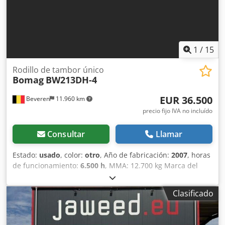
1
/
15
Rodillo de tambor único
Bomag
BW213DH-4
EUR 36.500
Beveren
11.960 km
precio fijo IVA no incluído
Consultar
Llamar
Estado:
usado
, color:
otro
, Año de fabricación:
2007
, horas
de funcionamiento:
6.500 h
, MMA: 12.700 kg Marca del
motor: Deutz Marcado CE: sí Número de serie:
101582511260 Codpjy R Uwrjfx Apdjrf ¡Máquinas en venta!
Clasificado
Visite nuestra web para ver una amplia variedad de
máquinas listas para la venta. Disponemos de más
opciones de las que aparecen online, así que no dude en