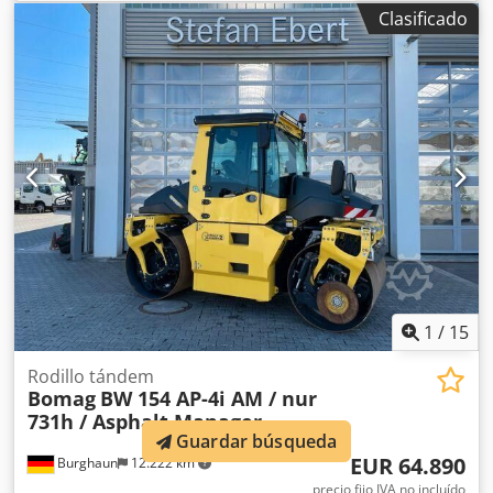
«Documentos» en formato PDF, disponible para descargar.
Clasificado
Color: como se muestra en las imágenes, de acuerdo con
las fotos y la inspección. Estado: usado.
1
/
15
Rodillo tándem
Bomag
BW 154 AP-4i AM / nur
731h / Asphalt Manager
Guardar búsqueda
EUR 64.890
Burghaun
12.222 km
precio fijo IVA no incluído