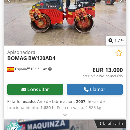
carreteras o construcción de edificios. El rodillo
compactador de ocasión BW216 D5 tiene un peso de
15.990 kg. y una anchura de tambor de 2,13 m. precio:
PRECIO A CONSULTAR Ancho de tambor: 2.130 mm
Diámetro de tambor: 1.500 mm Capacidad de depósito:
250 l Cedpfx Apozi Eb Nsderf Amplitud: 2,10/1,10 mm CE
1
/
9
Apisonadora
BOMAG
BW120AD4
EUR 13.000
España
10.953 km
precio fijo IVA no incluído
Consultar
Llamar
Estado:
usado
, Año de fabricación:
2007
, horas de
funcionamiento:
1.680 h
, Peso en vacío: 2.586 kg
Dimensiones (lxanxal): 248 x 128 x 180 cm Ubicación: El
Burgo de Ebro (Zaragoza) El BOMAG BW120AD4 es ideal
Clasificado
para tareas de compactación ligera en obras urbanas o