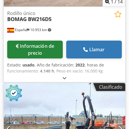
1
/
14
Rodillo único
BOMAG
BW216D5
España
10.953 km
Información de
Llamar
precio
Estado:
usado
, Año de fabricación:
2022
, horas de
funcionamiento:
4.140 h
, Peso en vacío: 16.000 kg
Dimensiones (lxanxal): 622 x 230 x 299 cm Ubicación: El
Burgo de Ebro (Zaragoza) Rodillo de compactación usado,
Clasificado
de hombre sentado marca Bomag , modelo BW216 D5 . Se
trata de una apisonadora de ruedas y un solo tambor de
16 toneladas. Este versátil compactador se adapta sin
problema a cualquier lugar del trabajo, proporcionando
resultados de compactación y apisonamiento líderes del
sector en obras pequeñas o medianas, en trabajos de
construcción de infraestructura de transporte como