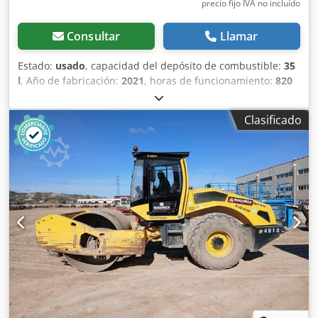
precio fijo IVA no incluído
Consultar
Llamar
Estado:
usado
, capacidad del depósito de combustible:
35
l
, Año de fabricación:
2021
, horas de funcionamiento:
820
h
, Peso en vacío: 2.700 kg Dimensiones (lxanxal): 253 x 127
x 257 cm Ubicación: Casarrubios del monte (Toledo) El
Clasificado
BOMAG BW120AD5 es ideal para tareas de compactación
ligera en obras urbanas o mantenimiento de carreteras.
Buena maniobrabilidad, controles sencillos y
funcionamiento correcto. Se presenta en estado operativo,
preparado para trabajar desde el primer día. Perfecto para
optimizar tu inversión con maquinaria de segunda mano.
Tipología: Ligera Anchura de tambor: 1.200 mm Diámetro
de tambor: 700 mm Capacidad de depósito: 35 l CE
Crsdpfx Apoy Iz A Aodjf