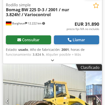
Rodillo simple
Bomag
BW 225 D-3 / 2001 / nur
3.824h! / Variocontrol
EUR 31.890
Burghaun
12.222 km
precio fijo IVA no incluído
Consultar
Llamar
Estado:
usado
, Año de fabricación:
2001
, horas de
funcionamiento:
3.824 h
, Alquiler posible = Más
información = Cjdpfx Aszpdhzepdsrf Póngase en contacto
con Tobias Ebert para obtener más información.
Clasificado