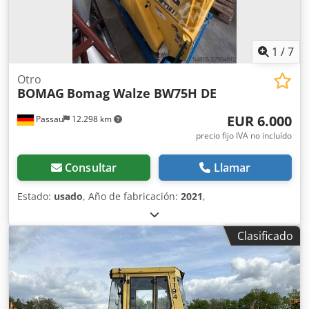
1
/
7
Otro
BOMAG
Bomag Walze BW75H DE
EUR 6.000
Passau
12.298 km
precio fijo IVA no incluído
Consultar
Llamar
Estado:
usado
, Año de fabricación:
2021
,
Clasificado