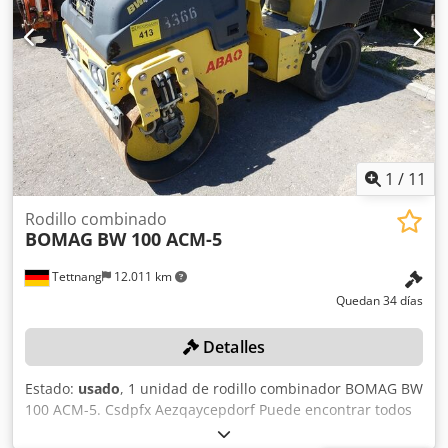
1
/
11
Rodillo combinado
BOMAG
BW 100 ACM-5
Tettnang
12.011 km
Quedan 34 días
Detalles
Estado:
usado
, 1 unidad de rodillo combinador BOMAG BW
100 ACM-5. Csdpfx Aezqaycepdorf Puede encontrar todos
los datos técnicos del artículo que se subasta en la sección