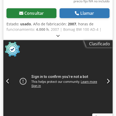
precio fijo IVA no incluído
Consultar
Llamar
Estado:
usado
, Año de fabricación:
2007
, horas de
funcionamiento:
4.000 h
, 2007 | Bomag BW 100 AD-4 |
Rodillo tándem usado | 4000 horas Credpjzim T Hefx
Apdsf 📍 Ubicación: Francia 🚛 Entrega disponible en su
Clasificado
destino: ¡Utilice nuestra calculadora de envío para estimar
los costes de transporte! 💰 Compre ahora por 8500 EUR o
haga una oferta. Pago contra entrega disponible por una
tarifa asequible (sujeto a aprobación)* 👷‍♂️ Inspeccionado
por un experto independiente 44 puntos de inspección, 42
aprobados ✅, 2 con imperfecciones ℹ️, 0 incidencias ⚠️ 📌
Comentario del inspector: La máquina está en buen
estado. El contador ha sido reemplazado, por lo que las
200 horas no son reales, pero todo está en orden y no hay
nada que informar. 📄 ¿Desea ver la inspección completa,
fotos adicionales o un vídeo? Consejo: La referencia "40959
Equippo" se utiliza habitualmente al buscar más detalles
en línea. 💡 ¿Por qué esta máquina y nuestro servicio