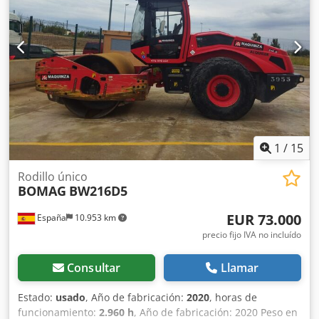
máquinas están completamente revisadas y comprobadas
por su fiabilidad. ¿Necesita fotos? Contáctenos y se las
enviaremos de inmediato. Le atendemos en holandés,
inglés, francés, alemán, español y ruso. Credpszblcrefx
Apdjf Descubra nuestra amplia gama de máquinas fiables.
1
/
15
Rodillo único
BOMAG
BW216D5
EUR 73.000
España
10.953 km
precio fijo IVA no incluído
Consultar
Llamar
Estado:
usado
, Año de fabricación:
2020
, horas de
funcionamiento:
2.960 h
, Año de fabricación: 2020 Peso en