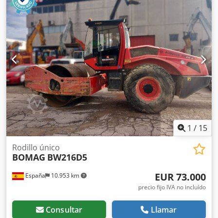
mantenimiento de carreteras. Buena maniobrabilidad,
controles sencillos y funcionamiento correcto. Se presenta
en estado operativo, preparado para trabajar desde el
primer día. Perfecto para optimizar tu inversión con
maquinaria de segunda mano. Peso de servicio: 2.580 kg
Cedpfx Aezb I Tmjpdorf Tipología: Ligera Anchura de
tambor: 1.200 mm Diámetro de tambor: 700 mm
Capacidad de depósito: 40 l CE
1
/
15
Rodillo único
BOMAG
BW216D5
EUR 73.000
España
10.953 km
precio fijo IVA no incluído
Consultar
Llamar