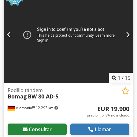
1
/
15
Rodillo tándem
Bomag
BW 80 AD-5
EUR 19.900
Alemania
12.293 km
precio fijo IVA no incluído
Consultar
Llamar