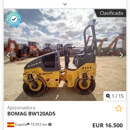
2021 Peso en vacío: 16.000 kg Dimensiones (lxanxal): 622 x
230 x 299 cm Tipo de motor: Deutz DEUTZ TCD4.1 L-4
Clasificado
Ubicación: Sagunto (Valencia) Rodillo de compactación
usado, de hombre sentado marca Bomag , modelo Credpsx
Sqhiefx Apdef BW216 D5 . Se trata de una apisonadora de
ruedas y un solo tambor de 16 toneladas. Este versátil
compactador se adapta sin problema a cualquier lugar del
trabajo, proporcionando resultados de compactación y
apisonamiento líderes del sector en obras pequeñas o
medianas, en trabajos de construcción de infraestructura
de transporte como carreteras o construcción de edificios.
El rodillo compactador de ocasión BW216 D5 tiene un peso
de 15.990 kg. y una anchura de tambor de 2,13 m. Ancho
de tambor: 2.130 mm Diámetro de tambor: 1.500 mm
Capacidad de depósito: 250 l Amplitud: 2,10/1,10 mm CE
1
/
15
Apisonadora
BOMAG
BW120AD5
EUR 16.500
España
10.953 km