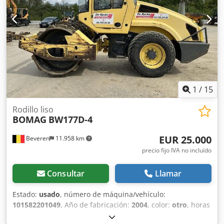
1
/
15
Rodillo liso
BOMAG
BW177D-4
EUR 25.000
Beveren
11.958 km
precio fijo IVA no incluído
Consultar
Llamar
Estado:
usado
, número de máquina/vehículo:
101582201049
, Año de fabricación:
2004
, color:
otro
, horas
de funcionamiento:
4.350 h
, ¡Máquinas en venta! Explore