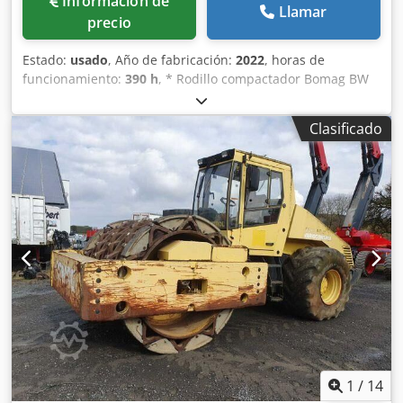
Información de
Llamar
precio
Estado:
usado
, Año de fabricación:
2022
, horas de
funcionamiento:
390 h
, * Rodillo compactador Bomag BW
213 D-5 * Año: 2022 * 390 horas * Euro 5 Codpjyr U Tnjfx
Apderf * 12.500–14.800 kg * Motor Deutz de 95 kW * Aire
Clasificado
acondicionado * Neumáticos: 23,1-26IND * ¡COMO NUEVO!
1
/
14