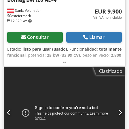
EUR 9.900
Sankt Veit in der
Südsteiermark
VB IVA no incluído
12.320 km
Consultar
Llamar
Estado:
listo para usar (usado)
, Funcionalidad:
totalmente
funcional
, potencia:
25 kW (33,99 CV)
, peso en vacío:
2.800
kg
, Año de fabricación:
2007
, horas de funcionamiento:
2.950 h
, BOMAG BW120AD-4 Año de fabricación: 2007
Clasificado
Según el contador, 2.950 horas 25,2 kW, motor Kubota
2.800 kg Precio de venta: 9.900 €, neto BOMAG BW100AD-4
Crodpfxjzc Iyvj Apdef Año de fabricación: 2005 Según el
contador, 6.594 horas 25,2 kW, motor Kubota 2.600 kg
Precio de venta: 8.800 €, neto Hamm HD 10 Año de
fabricación: 2006 Según el contador, 4.356 horas 20,1 kW,
motor Deutz 2.450 kg Precio de venta: 8.800 €, neto Hamm
HD 10 Año de fabricación: 2006 Según el contador, 7.771
horas 20,1 kW, motor Deutz 2.450 kg Precio de venta: 8.800
€, neto ¡También es posible realizar entregas a precios