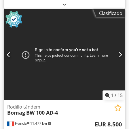
vacío: 16.000 kg Dimensiones (lxanxal): 622 x 230 x 299 cm
Csdpfxsxqfdts Apdorf Tipo de motor: Deutz DEUTZ TCD4.1
Clasificado
L-4 Ubicación: El Burgo de Ebro (Zaragoza) Rodillo de
compactación usado, de hombre sentado marca Bomag ,
modelo BW216 D5 . Se trata de una apisonadora de ruedas
y un solo tambor de 16 toneladas. Este versátil
compactador se adapta sin problema a cualquier lugar del
trabajo, proporcionando resultados de compactación y
apisonamiento líderes del sector en obras pequeñas o
medianas, en trabajos de construcción de infraestructura
de transporte como carreteras o construcción de edificios.
El rodillo compactador de ocasión BW216 D5 tiene un peso
de 15.990 kg. y una anchura de tambor de 2,13 m. Ancho
de tambor: 2.130 mm Diámetro de tambor: 1.500 mm
Capacidad de depósito: 250 l Amplitud: 2,10/1,10 mm CE
1
/
15
Rodillo tándem
Bomag
BW 100 AD-4
EUR 8.500
Francia
11.477 km