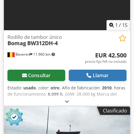
asequibles!
1
/
15
Rodillo de tambor único
Bomag
BW312DH-4
EUR 42.500
Beveren
11.960 km
precio fijo IVA no incluído
Consultar
Llamar
Estado:
usado
, color:
otro
, Año de fabricación:
2010
, horas
de funcionamiento:
8.099 h
, GVW: 28.000 kg Marca del
motor: Deutz Marcado CE: sí Número de serie:
101583141318 ¡Máquinas en venta! Consulte nuestro sitio
Clasificado
web para ver una variedad de máquinas listas para la
venta. Contamos con más opciones de las que aparecen
online, por lo que puede llamarnos o enviarnos un correo
electrónico en cualquier momento. Todas nuestras