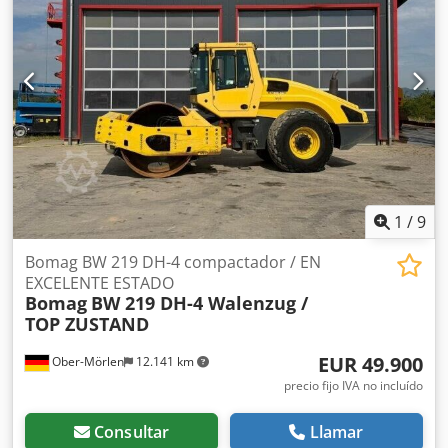
llamarnos o enviarnos un correo en cualquier momento.
Todas nuestras máquinas están totalmente revisadas y
comprobadas para su fiabilidad. ¿Necesita fotos?
Contáctenos y se las enviaremos de inmediato. Le
atendemos en neerlandés, inglés, francés, alemán,
español y ruso. Descubra nuestra amplia gama de
máquinas fiables.
1
/
9
Bomag BW 219 DH-4 compactador / EN
EXCELENTE ESTADO
Bomag
BW 219 DH-4 Walenzug /
TOP ZUSTAND
EUR 49.900
Ober-Mörlen
12.141 km
precio fijo IVA no incluído
Consultar
Llamar