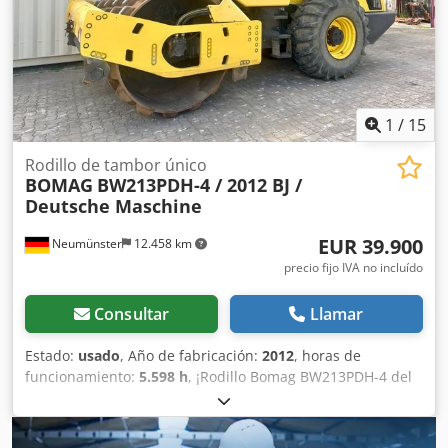
1
/
15
Rodillo de tambor único
BOMAG
BW213PDH-4 / 2012 BJ /
Deutsche Maschine
EUR 39.900
Neumünster
12.458 km
precio fijo IVA no incluído
Consultar
Llamar
Estado:
usado
, Año de fabricación:
2012
, horas de
funcionamiento:
5.598 h
, ¡Rodillo Bomag BW213PDH-4 del
año 2012 con solo 5.598 horas de trabajo! ----* Fabricante:
Bomag * Modelo: BW213PDH-4 * Año: 2012 * Horas de uso
registradas: aprox. 5.598 * Peso operativo: 13.100 KG * Aire