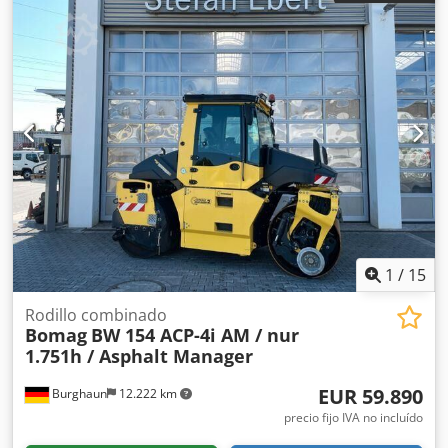
estado, listo para su uso inmediato. Si lo desea, le
ofreceremos una opción de arrendamiento o financiación.
El Sr. Mihm (Tel. estará encantado de atenderle. Puede
encontrar más información en nuestra página web. ¡Salvo
errores y venta previa! = Más información = Dcedpfxszq
Tzye Anuok Póngase en contacto con Tobias Ebert para
obtener más información.
1
/
15
Rodillo combinado
Bomag
BW 154 ACP-4i AM / nur
1.751h / Asphalt Manager
EUR 59.890
Burghaun
12.222 km
precio fijo IVA no incluído