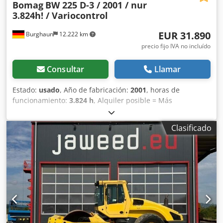
Bomag
BW 225 D-3 / 2001 / nur
recursos útiles para todos los propietarios y operadores de
3.824h! / Variocontrol
equipos, fácilmente accesibles en nuestra plataforma.
EUR 31.890
Burghaun
12.222 km
precio fijo IVA no incluído
Consultar
Llamar
Estado:
usado
, Año de fabricación:
2001
, horas de
funcionamiento:
3.824 h
, Alquiler posible = Más
información = Dedpfxszpdhzs Anujck Póngase en contacto
con Tobias Ebert para obtener más información.
Clasificado