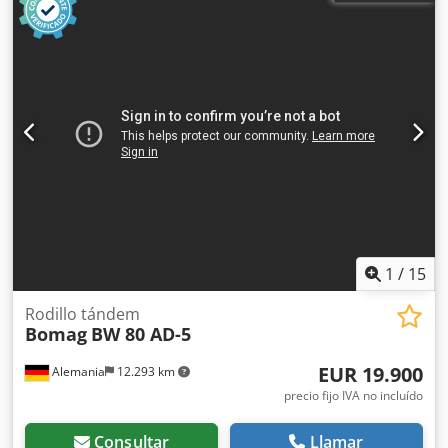
1
/
15
Rodillo tándem
Bomag
BW 80 AD-5
EUR 19.900
Alemania
12.293 km
precio fijo IVA no incluído
Consultar
Llamar