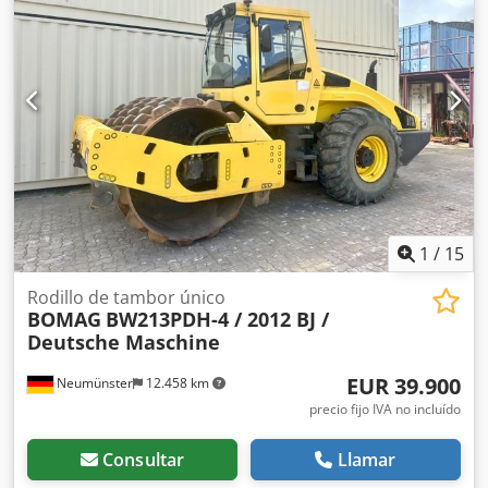
25,2 kW, motor Kubota 2.600 kg Precio de venta: 8.800 €,
neto Hamm HD 10 Año de fabricación: 2006 Según el
contador, 4.356 horas 20,1 kW, motor Deutz Dodpfxjzc Iyvo
Anusck 2.450 kg Precio de venta: 8.800 €, neto Hamm HD
10 Año de fabricación: 2006 Según el contador, 7.771 horas
20,1 kW, motor Deutz 2.450 kg Precio de venta: 8.800 €,
neto ¡También es posible realizar entregas a precios
asequibles!
1
/
15
Rodillo de tambor único
BOMAG
BW213PDH-4 / 2012 BJ /
Deutsche Maschine
EUR 39.900
Neumünster
12.458 km
precio fijo IVA no incluído
Consultar
Llamar