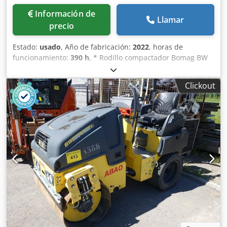
Información de
Llamar
precio
Estado:
usado
, Año de fabricación:
2022
, horas de
funcionamiento:
390 h
, * Rodillo compactador Bomag BW
213 D-5 * Año: 2022 * 390 horas * Euro 5 * 12.500–14.800
kg * Motor Deutz de 95 kW * Aire acondicionado *
Clickout
Neumáticos: 23,1-26IND * ¡COMO NUEVO! Dcsdjyr U
Tnopfx Anusk