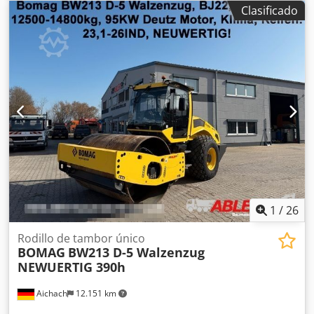
101582511260 ¡Máquinas en venta! Visite nuestra web
Clasificado
para ver una amplia variedad de máquinas listas para la
venta. Disponemos de más opciones de las que aparecen
online, así que no dude en llamarnos o enviarnos un
correo en cualquier momento. Todas nuestras máquinas
están totalmente revisadas y comprobadas para su
fiabilidad. ¿Necesita fotos? Contáctenos y se las
enviaremos de inmediato. Djdpfx Ansy R Uwrjueck Le
atendemos en neerlandés, inglés, francés, alemán,
español y ruso. Descubra nuestra amplia gama de
máquinas fiables.
1
/
26
Rodillo de tambor único
BOMAG
BW213 D-5 Walzenzug
NEWUERTIG 390h
Aichach
12.151 km