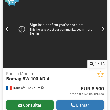
Ofrecemos herramientas y recursos útiles para todos los
propietarios y operadores de equipos, de fácil acceso en
nuestra plataforma.
1
/
15
Rodillo tándem
Bomag
BW 100 AD-4
EUR 8.500
Francia
11.477 km
precio fijo IVA no incluído
Consultar
Llamar