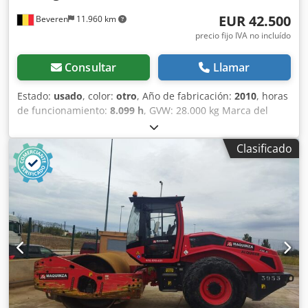
EUR 42.500
Beveren
11.960 km
precio fijo IVA no incluído
Consultar
Llamar
Estado:
usado
, color:
otro
, Año de fabricación:
2010
, horas
de funcionamiento:
8.099 h
, GVW: 28.000 kg Marca del
motor: Deutz Marcado CE: sí Dcjdpfozblcrox Anuek
Número de serie: 101583141318 ¡Máquinas en venta!
Clasificado
Consulte nuestro sitio web para ver una variedad de
máquinas listas para la venta. Contamos con más opciones
de las que aparecen online, por lo que puede llamarnos o
enviarnos un correo electrónico en cualquier momento.
Todas nuestras máquinas están completamente revisadas
y comprobadas por su fiabilidad. ¿Necesita fotos?
Contáctenos y se las enviaremos de inmediato. Le
atendemos en holandés, inglés, francés, alemán, español y
ruso. Descubra nuestra amplia gama de máquinas fiables.