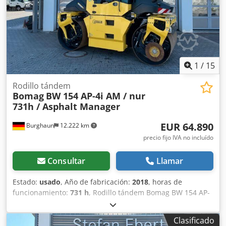
1
/
15
Rodillo tándem
Bomag
BW 154 AP-4i AM / nur
731h / Asphalt Manager
EUR 64.890
Burghaun
12.222 km
precio fijo IVA no incluído
Consultar
Llamar
Estado:
usado
, Año de fabricación:
2018
, horas de
funcionamiento:
731 h
, Rodillo tándem Bomag BW 154 AP-
4 AM, año de fabricación: 2018, horas de funcionamiento:
solo 731 h, motor: Kubota [55,4 kW/75 CV], Asphalt
Clasificado
Manager 2, peso: 7300 kg, banda de rodadura lisa, buen