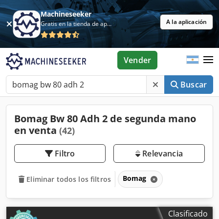
Machineseeker
A la aplicación
Gratis en la tienda de aplicaciones
Vender
Buscar
Bomag Bw 80 Adh 2 de segunda mano
en venta
(42)
Filtro
Relevancia
Bomag
Eliminar todos los filtros
Clasificado