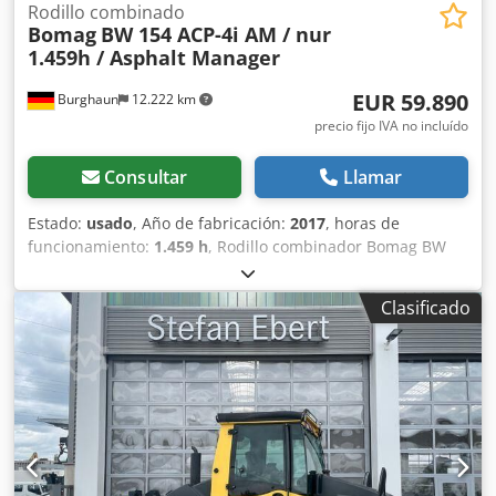
Rodillo combinado
Bomag
BW 154 ACP-4i AM / nur
1.459h / Asphalt Manager
EUR 59.890
Burghaun
12.222 km
precio fijo IVA no incluído
Consultar
Llamar
Estado:
usado
, Año de fabricación:
2017
, horas de
funcionamiento:
1.459 h
, Rodillo combinador Bomag BW
154 ACP-4i AM, año de fabricación: 2017, horas de
funcionamiento: solo 1459 horas, motor: Kubota [55,4
Clasificado
kW/75 CV], Asphalt Manager 2, cortador de asfalto a la
derecha, peso: 7400 kg, banda de rodadura lisa, buen
estado, listo para su uso inmediato. Si lo desea, le
ofreceremos una propuesta de arrendamiento o
financiación; el Sr. Mihm (tel. ) estará encantado de
ayudarle. Para obtener más información, visite nuestra
página web. Salvo errores y venta previa. Posibilidad de
alquiler. Djdpfx Aszq Tzmenujck = Más información =