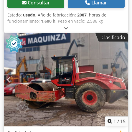
Consultar
Llamar
Estado:
usado
, Año de fabricación:
2007
, horas de
funcionamiento:
1.680 h
, Peso en vacío: 2.586 kg
Dimensiones (lxanxal): 248 x 128 x 180 cm Ubicación: El
Burgo de Ebro (Zaragoza) El BOMAG BW120AD4 es ideal
Clasificado
para tareas de compactación ligera en obras urbanas o
mantenimiento de carreteras. Buena maniobrabilidad,
controles sencillos y funcionamiento correcto. Se presenta
en estado operativo, preparado para trabajar desde el
primer día. Perfecto para optimizar tu inversión con
maquinaria de segunda mano. Peso de servicio: 2.580 kg
Tipología: Ligera Anchura de tambor: 1.200 mm Diámetro
de tambor: 700 mm Dodjzb I Tmepfx Anusck Capacidad de
depósito: 40 l CE
1
/
15