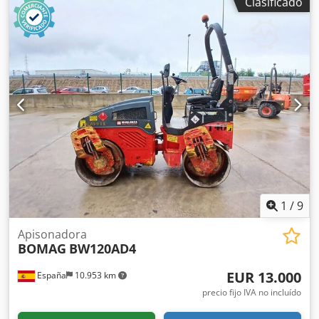
Clasificado
de compactación usado, de hombre sentado marca Bomag
, modelo BW216 D5 . Se trata de una apisonadora de
ruedas y un solo tambor de 16 toneladas. Este versátil
compactador se adapta sin problema a cualquier lugar del
trabajo, proporcionando resultados de compactación y
apisonamiento líderes del sector en obras pequeñas o
medianas, en trabajos de construcción de infraestructura
de transporte como carreteras o construcción de edificios.
El rodillo compactador de ocasión BW216 D5 tiene un peso
de 15.990 kg. y una anchura de tambor de 2,13 m. precio:
PRECIO A CONSULTAR Ancho de tambor: 2.130 mm
Diámetro de tambor: 1.500 mm Capacidad de depósito:
250 l Amplitud: 2,10/1,10 mm CE
1
/
9
Apisonadora
BOMAG
BW120AD4
EUR 13.000
España
10.953 km
precio fijo IVA no incluído