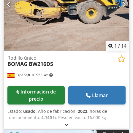
segunda mano. Tipología: Ligera Anchura de tambor: 1.200
mm Diámetro de tambor: 700 mm Capacidad de depósito:
35 l CE
1
/
14
Rodillo único
BOMAG
BW216D5
España
10.953 km
Información de
Llamar
precio
Estado:
usado
, Año de fabricación:
2022
, horas de
funcionamiento:
4.140 h
, Peso en vacío: 16.000 kg
Dimensiones (lxanxal): 622 x 230 x 299 cm Ubicación: El
Burgo de Ebro (Zaragoza) Dcedezi Eb Njpfx Anusk Rodillo