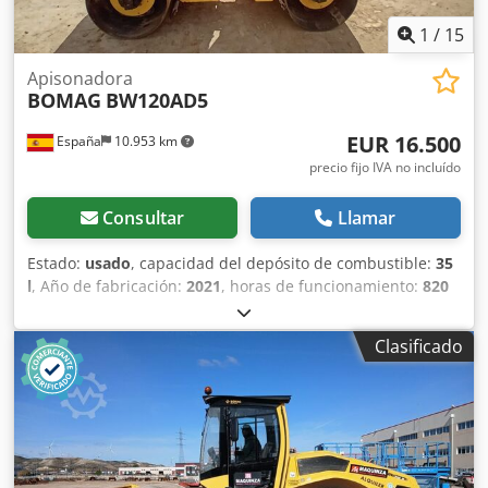
1
/
15
Apisonadora
BOMAG
BW120AD5
EUR 16.500
España
10.953 km
precio fijo IVA no incluído
Consultar
Llamar
Estado:
usado
, capacidad del depósito de combustible:
35
l
, Año de fabricación:
2021
, horas de funcionamiento:
820
h
, Peso en vacío: 2.700 kg Dimensiones (lxanxal): 253 x 127
x 257 cm Ubicación: Casarrubios del monte (Toledo) Djdpfx
Clasificado
Aey Iz A Ajnuock El BOMAG BW120AD5 es ideal para tareas
de compactación ligera en obras urbanas o mantenimiento
de carreteras. Buena maniobrabilidad, controles sencillos
y funcionamiento correcto. Se presenta en estado
operativo, preparado para trabajar desde el primer día.
Perfecto para optimizar tu inversión con maquinaria de