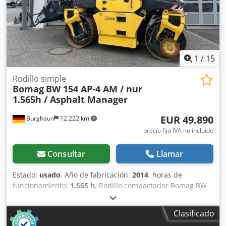
Póngase en contacto con Tobias Ebert para obtener más
información.
1
/
15
Rodillo simple
Bomag
BW 154 AP-4 AM / nur
1.565h / Asphalt Manager
EUR 49.890
Burghaun
12.222 km
precio fijo IVA no incluído
Consultar
Llamar
Estado:
usado
, Año de fabricación:
2014
, horas de
funcionamiento:
1.565 h
, Rodillo compactador Bomag BW
154 AP-4 AM, año de fabricación: 2014, horas de
funcionamiento: solo 1565 h, motor: Kubota [55,4 kW/75
Clasificado
CV], sistema Asphalt Manager 2, distribuidor de asfalto