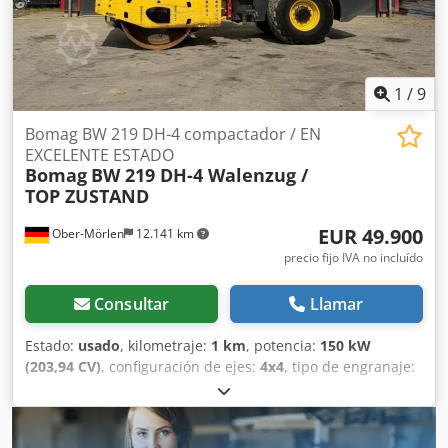
1
/
9
Bomag BW 219 DH-4 compactador / EN
EXCELENTE ESTADO
Bomag
BW 219 DH-4 Walenzug /
TOP ZUSTAND
EUR 49.900
Ober-Mörlen
12.141 km
precio fijo IVA no incluído
Consultar
Llamar
Estado:
usado
, kilometraje:
1 km
, potencia:
150 kW
(203,94 CV)
, configuración de ejes:
4x4
, tipo de engranaje:
automático
, Año de fabricación:
2013
, Peso en vacío:
19.200 kg Carga útil: 1.730 kg Peso máximo autorizado:
20.930 kg Para obtener más información, póngase en