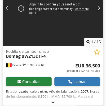
resultados de compactación y apisonamiento líderes del
sector en obras pequeñas o medianas, en trabajos de
construcción de infraestructura de transporte como
carreteras o construcción de edificios. El rodillo
compactador de ocasión BW216 D5 tiene un peso de
15.990 kg. y una anchura de tambor de 2,13 m. Ancho de
tambor: 2.130 mm Diámetro de tambor: 1.500 mm
Capacidad de depósito: 250 l Dodpfx Anjxqfdtjusck
Amplitud: 2,10/1,10 mm CE
1
/
15
Rodillo de tambor único
Bomag
BW213DH-4
EUR 36.500
Beveren
11.960 km
precio fijo IVA no incluído
Consultar
Llamar
Estado:
usado
, color:
otro
, Año de fabricación:
2007
, horas
de funcionamiento:
6.500 h
, MMA: 12.700 kg Marca del
motor: Deutz Marcado CE: sí Número de serie: