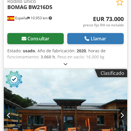
Rodillo único
BOMAG
BW216D5
EUR 73.000
España
10.953 km
precio fijo IVA no incluído
Consultar
Llamar
Estado:
usado
, Año de fabricación:
2020
, horas de
funcionamiento:
3.060 h
, Peso en vacío: 16.000 kg
Dimensiones (lxanxal): 622 x 230 x 299 cm Tipo de motor:
Deutz DEUTZ TCD4.1 L-4 = Más opciones y accesorios = -
Clasificado
Calefacción del asiento = Comentarios = Ubicación:
Cabanillas del campo (Guadalajara) Rodillo de
compactación usado, de hombre sentado marca Dedeygu
Rvspfx Anuock Bomag , modelo BW216 D5 . Se trata de una
apisonadora de ruedas y un solo tambor de 16 toneladas.
Este versátil compactador se adapta sin problema a
cualquier lugar del trabajo, proporcionando resultados de
compactación y apisonamiento líderes del sector en obras
pequeñas o medianas, en trabajos de construcción de
infraestructura de transporte como carreteras o