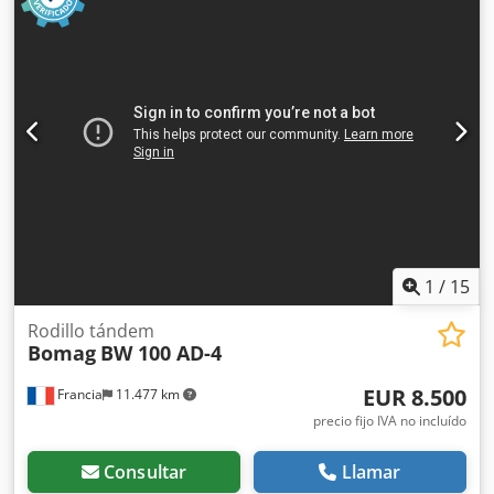
Bomag, cortador de asfalto lateral derecho, peso: 7300 kg,
tambor de superficie lisa, buen estado, listo para su uso
inmediato. Si lo desea, le ofrecemos una propuesta de
arrendamiento o financiación. El Sr. Mihm (teléfono: )
estará encantado de atenderle. Encontrará más
información en nuestra página web. Salvo errores y venta
previa. Dcjdpfx Aezpdh Uenuok Posibilidad de alquiler. =
Más información = Póngase en contacto con Tobias Ebert
para obtener más información.
1
/
15
Rodillo tándem
Bomag
BW 100 AD-4
EUR 8.500
Francia
11.477 km
precio fijo IVA no incluído
Consultar
Llamar