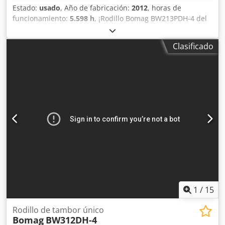
Estado:
usado
, Año de fabricación:
2012
, horas de
funcionamiento:
5.598 h
, ¡Rodillo Bomag BW213PDH-4 del
año 2012 con solo 5.598 horas de trabajo! ----* Fabricante:
Bomag * Modelo: BW213PDH-4 * Año: 2012 * Horas de uso
Clasificado
registradas: aprox. 5.598 * Peso operativo: 13.100 KG * Aire
acondicionado * Máquina alemana * 119 kW * Motor
diésel Deutz * Más fotos y vídeo disponibles bajo solicitud
* Precio: 39.900 euros, neto + 19% IVA ----Para más
información, por favor llame: Erik Kortum: WhatsApp Kai
Kortum: WhatsApp Todos los datos son sin garantía;
sujetos a errores y venta previa. Dcsdpfx Aneyt Uirjusk
1
/
15
Rodillo de tambor único
Bomag
BW312DH-4