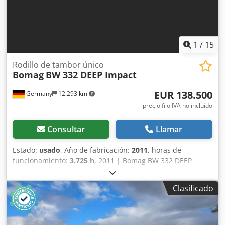
de maquinaria usada, solo se aplicarán las condiciones
generales de Jaweed GmbH. * Puede encontrar más
información y nuestras condiciones generales en nuestro
sitio web... Vendemos nuestros productos con las
1
/
15
condiciones generales (listadas: ... / AGB).
Rodillo de tambor único
Bomag
BW 332 DEEP Impact
EUR 138.500
Germany
12.293 km
precio fijo IVA no incluído
Consultar
Llamar
Estado:
usado
, Año de fabricación:
2011
, horas de
funcionamiento:
3.725 h
, 2011 | Bomag BW 332 DEEP
Impact | Rodillo compactador de ocasión | 3725 horas 📍
Ubicación: Alemania 🚛 Entrega disponible a su destino –
Clasificado
¡Utilice nuestra calculadora de envío para estimar los
costes de transporte! 💰 Cómpralo ahora por 138.500 EUR o
haz una oferta. Pago a la entrega disponible con un
pequeño recargo (sujeto a aprobación)* 👷‍♂️ Inspeccionado