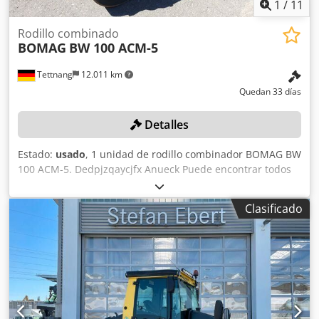
1
/
11
Rodillo combinado
BOMAG
BW 100 ACM-5
Tettnang
12.011 km
Quedan 33 días
Detalles
Estado:
usado
, 1 unidad de rodillo combinador BOMAG BW
100 ACM-5. Dedpjzqaycjfx Anueck Puede encontrar todos
los datos técnicos del artículo que se subasta en la sección
«Documentos» en formato PDF, disponible para descargar.
Clasificado
Color: como se muestra en las imágenes, de acuerdo con
las fotos y la inspección. Estado: usado.