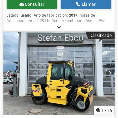
Consultar
Llamar
Estado:
usado
, Año de fabricación:
2017
, horas de
funcionamiento:
1.751 h
, Rodillo combinado Bomag BW
154 ACP-4i AM, año de fabricación: 2017, horas de
funcionamiento: solo 1.751 horas, motor: Kubota [55,4
Clasificado
kW/75 CV], sistema Asphalt Manager 2, cortadora de
asfalto a ambos lados, peso: 7.400 kg, tambor con
superficie lisa, buen estado, listo para su uso inmediato.
Dcsdpfxjzq Tzts Anusk Si lo desea, le ofreceremos una
opción de arrendamiento o financiación. El Sr. Mihm (tel. )
estará encantado de atenderle. Para obtener más
información, visite nuestra página web. Salvo errores y
venta previa. Posibilidad de alquiler. = Más información =
Póngase en contacto con Tobias Ebert para obtener más
información.
1
/
15