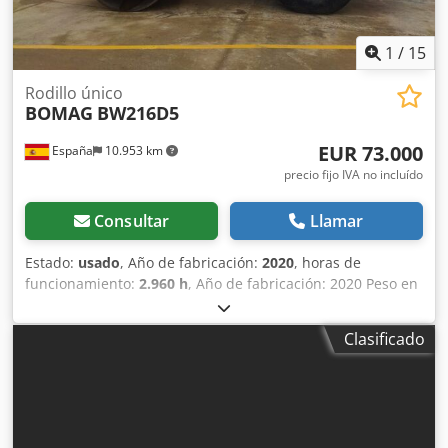
1
/
15
Rodillo único
BOMAG
BW216D5
EUR 73.000
España
10.953 km
precio fijo IVA no incluído
Consultar
Llamar
Estado:
usado
, Año de fabricación:
2020
, horas de
funcionamiento:
2.960 h
, Año de fabricación: 2020 Peso en
vacío: 16.000 kg Dimensiones (lxanxal): 622 x 230 x 299 cm
Tipo de motor: Deutz DEUTZ TCD4.1 L-4 Ubicación: El Burgo
Clasificado
de Ebro (Zaragoza) Rodillo de compactación usado, de
hombre sentado marca Bomag , modelo BW216 D5 . Se
trata de una apisonadora de ruedas y un solo tambor de
16 toneladas. Este versátil compactador se adapta sin
problema a cualquier lugar del trabajo, proporcionando