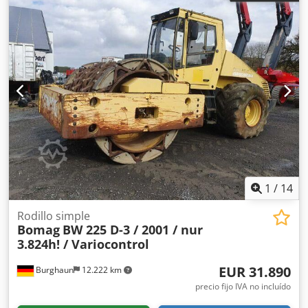
1
/
14
Rodillo simple
Bomag
BW 225 D-3 / 2001 / nur
3.824h! / Variocontrol
EUR 31.890
Burghaun
12.222 km
precio fijo IVA no incluído