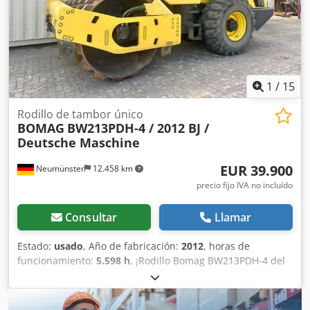
1
/
15
Rodillo de tambor único
BOMAG
BW213PDH-4 / 2012 BJ /
Deutsche Maschine
EUR 39.900
Neumünster
12.458 km
precio fijo IVA no incluído
Consultar
Llamar
Estado:
usado
, Año de fabricación:
2012
, horas de
funcionamiento:
5.598 h
, ¡Rodillo Bomag BW213PDH-4 del
año 2012 con solo 5.598 horas de trabajo! ----* Fabricante:
Bomag * Modelo: BW213PDH-4 * Año: 2012 * Horas de uso
registradas: aprox. 5.598 * Peso operativo: 13.100 KG * Aire