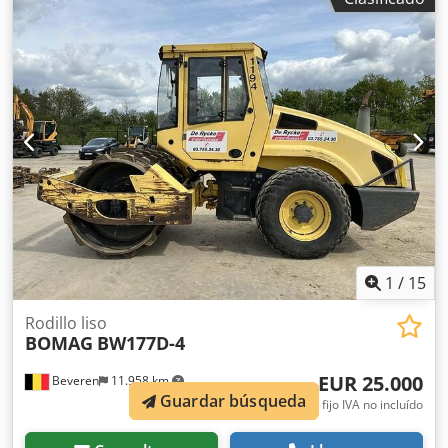
Según el contador, 2.950 horas Crsdpszc Iyvsfx Aayof 25,2
kW, motor Kubota 2.800 kg Precio de venta: 9.900 €, neto
BOMAG BW100AD-4 Año de fabricación: 2005 Según el
contador, 6.594 horas 25,2 kW, motor Kubota 2.600 kg
Precio de venta: 8.800 €, neto Hamm HD 10 Año de
fabricación: 2006 Según el contador, 4.356 horas 20,1 kW,
motor Deutz 2.450 kg Precio de venta: 8.800 €, neto Hamm
HD 10 Año de fabricación: 2006 Según el contador, 7.771
horas 20,1 kW, motor Deutz 2.450 kg Precio de venta: 8.800
€, neto ¡También es posible realizar entregas a precios
asequibles!
1
/
15
Rodillo liso
BOMAG
BW177D-4
EUR 25.000
Beveren
11.958 km
Guardar búsqueda
precio fijo IVA no incluído