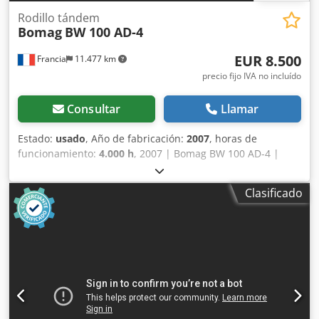
Rodillo tándem
Bomag
BW 100 AD-4
EUR 8.500
Francia
11.477 km
precio fijo IVA no incluído
Consultar
Llamar
Estado:
usado
, Año de fabricación:
2007
, horas de
funcionamiento:
4.000 h
, 2007 | Bomag BW 100 AD-4 |
Rodillo tándem usado | 4000 horas 📍 Ubicación: Francia
🚛 Entrega disponible en su destino: ¡Utilice nuestra
Clasificado
calculadora de envío para estimar los costes de transporte!
💰 Compre ahora por 8500 EUR o haga una oferta. Pago
contra entrega disponible por una tarifa asequible (sujeto
a aprobación)* 👷‍♂️ Inspeccionado por un experto
independiente 44 puntos de inspección, 42 aprobados ✅,
2 con imperfecciones ℹ️, 0 incidencias ⚠️ 📌 Comentario del
inspector: La máquina está en buen estado. El contador ha
sido reemplazado, por lo que las 200 horas no son reales,
pero todo está en orden y no hay nada que informar. 📄