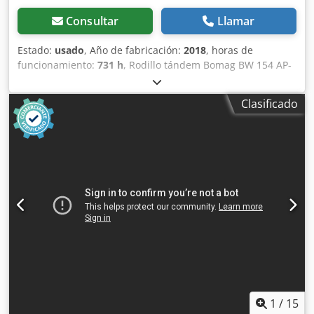
Consultar
Llamar
Estado:
usado
, Año de fabricación:
2018
, horas de
funcionamiento:
731 h
, Rodillo tándem Bomag BW 154 AP-
4 AM, año de fabricación: 2018, horas de funcionamiento:
solo 731 h, motor: Kubota [55,4 kW/75 CV], Asphalt
Clasificado
Manager 2, peso: 7300 kg, banda de rodadura lisa, buen
estado, listo para su uso inmediato. Si lo desea, le
ofreceremos una opción de arrendamiento o financiación.
El Sr. Mihm (Tel. estará encantado de atenderle. Puede
encontrar más información en nuestra página web. ¡Salvo
errores y venta previa! Crodezq Tzyspfx Aayof = Más
información = Póngase en contacto con Tobias Ebert para
obtener más información.
1
/
15