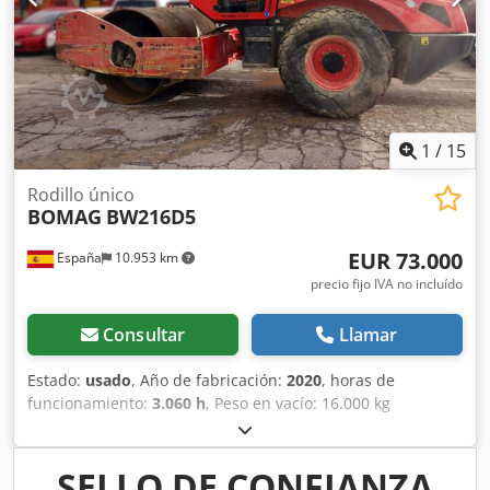
Tmsx Aaysrf Diámetro de tambor: 700 mm Capacidad de
depósito: 40 l CE
1
/
15
Rodillo único
BOMAG
BW216D5
EUR 73.000
España
10.953 km
precio fijo IVA no incluído
Consultar
Llamar
Estado:
usado
, Año de fabricación:
2020
, horas de
funcionamiento:
3.060 h
, Peso en vacío: 16.000 kg
Cedpeygu Rvjfx Aaysrf Dimensiones (lxanxal): 622 x 230 x
299 cm Tipo de motor: Deutz DEUTZ TCD4.1 L-4 = Más
opciones y accesorios = - Calefacción del asiento =
SELLO DE CONFIANZA