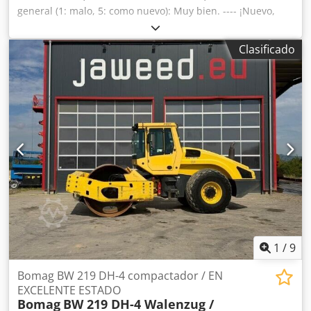
general (1: malo, 5: como nuevo): Muy bien. ---- ¡Nuevo,
cumple con las normas de seguridad! Crsdpfxjzkzzhs Aaysf
Clasificado
1
/
9
Bomag BW 219 DH-4 compactador / EN
EXCELENTE ESTADO
Bomag
BW 219 DH-4 Walenzug /