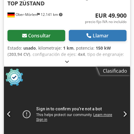
TOP ZUSTAND
EUR 49.900
Ober-Mörlen
12.141 km
precio fijo IVA no incluído
Consultar
Llamar
Estado:
usado
, kilometraje:
1 km
, potencia:
150 kW
(203,94 CV)
, configuración de ejes:
4x4
, tipo de engranaje:
automático
, Año de fabricación:
2013
, Peso en vacío:
19.200 kg Carga útil: 1.730 kg Peso máximo autorizado:
Clasificado
20.930 kg Para obtener más información, póngase en
contacto con Emal Jaweed. Codpfxezgthlo Aayerf Rodillo
compactador, Bomag BW 219 DH-4, Año de fabricación:
2013, Horas de funcionamiento: 6523 h, Longitud: 6000
mm, Anchura: 2300 mm, Altura: 3020 mm, Peso en vacío:
19200 kg, Peso máximo: 20930 kg, Tipo de motor: Deutz
TCD 2012 L06, Potencia del motor: 150 kW / 204 CV,
Velocidad nominal: 2200 rpm, Tamaño de los neumáticos:
800/60 R24 10.9, Velocidad máxima: 13 km/h, EasyDrive
(Transmisión hidrostática) (opcional), Dirección articulada