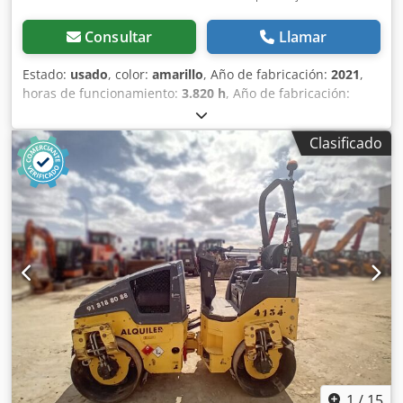
Consultar
Llamar
Estado:
usado
, color:
amarillo
, Año de fabricación:
2021
,
horas de funcionamiento:
3.820 h
, Año de fabricación:
2021 Peso en vacío: 16.000 kg Dimensiones (lxanxal): 622 x
230 x 299 cm Tipo de motor: Deutz DEUTZ TCD4.1 L-4
Clasificado
Ubicación: Sagunto (Valencia) Rodillo de compactación
usado, de hombre sentado marca Bomag , modelo BW216
D5 . Se trata de una apisonadora de ruedas y un solo
tambor de 16 toneladas. Este versátil compactador se
adapta sin problema a cualquier lugar del trabajo,
proporcionando resultados de compactación y
apisonamiento líderes del sector en obras pequeñas o
medianas, en trabajos de construcción de infraestructura
de transporte como carreteras o construcción de edificios.
El rodillo compactador de ocasión BW216 D5 tiene un peso
de 15.990 kg. y una anchura de tambor de 2,13 m. Ancho
de tambor: 2.130 mm Diámetro de tambor: 1.500 mm
Capacidad de depósito: 250 l Amplitud: 2,10/1,10 mm
Crsdpfx Aasx Sqhioyef CE
1
/
15