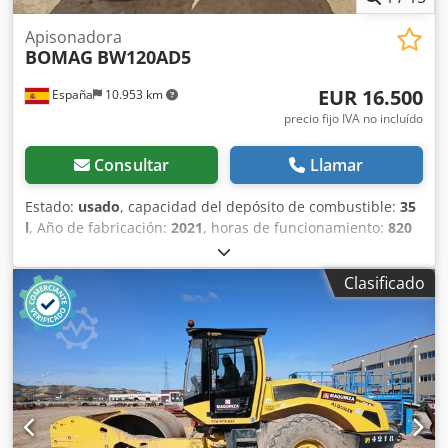
Apisonadora
BOMAG
BW120AD5
EUR 16.500
España
10.953 km
precio fijo IVA no incluído
Consultar
Llamar
Estado:
usado
, capacidad del depósito de combustible:
35
l
, Año de fabricación:
2021
, horas de funcionamiento:
820
h
, Peso en vacío: 2.700 kg Dimensiones (lxanxal): 253 x 127
x 257 cm Ubicación: Casarrubios del monte (Toledo) El
Clasificado
BOMAG BW120AD5 es ideal para tareas de compactación
ligera en obras urbanas o mantenimiento de carreteras.
Buena maniobrabilidad, controles sencillos y
funcionamiento correcto. Se presenta en estado operativo,
preparado para trabajar desde el primer día. Perfecto para
optimizar tu inversión con maquinaria de segunda mano.
Tipología: Ligera Anchura de tambor: 1.200 mm Crodpey Iz
A Ajfx Aayjf Diámetro de tambor: 700 mm Capacidad de