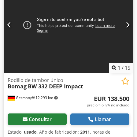
enviarnos un correo en cualquier momento. Todas
nuestras máquinas están totalmente revisadas y
comprobadas para su fiabilidad. ¿Necesita fotos?
Contáctenos y se las enviaremos de inmediato. Le
atendemos en neerlandés, inglés, francés, alemán,
español y ruso. Descubra nuestra amplia gama de
máquinas fiables.
1
/
15
Rodillo de tambor único
Bomag
BW 332 DEEP Impact
EUR 138.500
Germany
12.293 km
precio fijo IVA no incluído
Consultar
Llamar
Estado:
usado
, Año de fabricación:
2011
, horas de