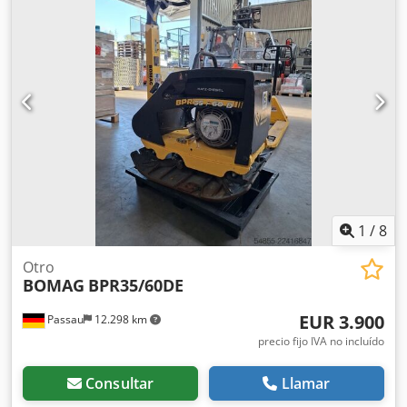
y un solo tambor de 16 toneladas. Este versátil
compactador se adapta sin problema a cualquier lugar del
trabajo, proporcionando resultados de compactación y
apisonamiento líderes del sector en obras pequeñas o
medianas, en trabajos de construcción de infraestructura
de transporte como carreteras o construcción de edificios.
El rodillo compactador de ocasión BW216 D5 tiene un peso
de 15.990 kg. y una anchura de tambor de 2,13 m. precio:
PRECIO A CONSULTAR Ancho de tambor: 2.130 mm
Diámetro de tambor: 1.500 mm Capacidad de depósito:
250 l Amplitud: 2,10/1,10 mm CE
1
/
8
Otro
BOMAG
BPR35/60DE
EUR 3.900
Passau
12.298 km
precio fijo IVA no incluído
Consultar
Llamar