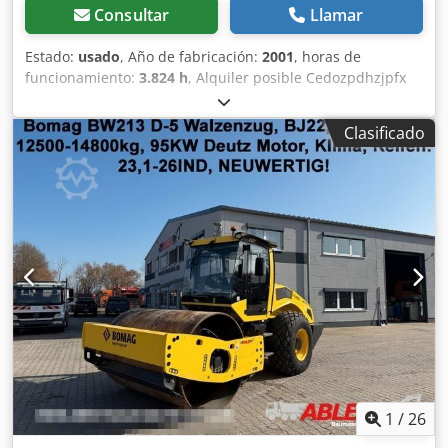
Consultar
Llamar
Estado:
usado
, Año de fabricación:
2001
, horas de
funcionamiento:
3.824 h
, Alquiler posible Cedozpdhzjpfx
Aayjrf = Más información = Póngase en contacto con Tobias
Ebert para obtener más información.
Clasificado
1
/
26