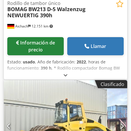
Rodillo de tambor único
BOMAG
BW213 D-5 Walzenzug
NEWUERTIG 390h
Aichach
12.151 km
Información de
Llamar
precio
Estado:
usado
, Año de fabricación:
2022
, horas de
funcionamiento:
390 h
, * Rodillo compactador Bomag BW
213 D-5 * Año: 2022 * 390 horas * Euro 5 Crodpfsyr U Tnox
Aayof * 12.500–14.800 kg * Motor Deutz de 95 kW * Aire
Clasificado
acondicionado * Neumáticos: 23,1-26IND * ¡COMO NUEVO!