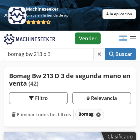
Machineseeker
A la aplicación
Gratis en la tienda de aplicaciones
Vender
Buscar
Bomag Bw 213 D 3 de segunda mano en
venta
(42)
Filtro
Relevancia
Bomag
Eliminar todos los filtros
Clasificado