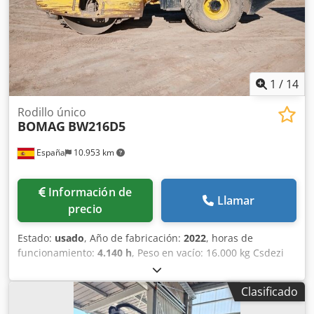
depósito: 35 l CE
1
/
14
Rodillo único
BOMAG
BW216D5
España
10.953 km
Información de
Llamar
precio
Estado:
usado
, Año de fabricación:
2022
, horas de
funcionamiento:
4.140 h
, Peso en vacío: 16.000 kg Csdezi
Eb Njpfx Aayorf Dimensiones (lxanxal): 622 x 230 x 299 cm
Ubicación: El Burgo de Ebro (Zaragoza) Rodillo de
Clasificado
compactación usado, de hombre sentado marca Bomag ,
modelo BW216 D5 . Se trata de una apisonadora de ruedas