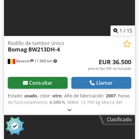
1
/
15
Rodillo de tambor único
Bomag
BW213DH-4
EUR 36.500
Beveren
11.960 km
precio fijo IVA no incluído
Consultar
Llamar
Estado:
usado
, color:
otro
, Año de fabricación:
2007
, horas
de funcionamiento:
6.500 h
, MMA: 12.700 kg Marca del
motor: Deutz Marcado CE: sí Crodpjy R Uwrjfx Aayof
Número de serie: 101582511260 ¡Máquinas en venta! Visite
Clasificado
nuestra web para ver una amplia variedad de máquinas
listas para la venta. Disponemos de más opciones de las
que aparecen online, así que no dude en llamarnos o