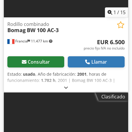
1
/
15
Rodillo combinado
Bomag
BW 100 AC-3
EUR 6.500
Francia
11.477 km
precio fijo IVA no incluído
Consultar
Llamar
Estado:
usado
, Año de fabricación:
2001
, horas de
funcionamiento:
1.782 h
, 2001 | Bomag BW 100 AC-3 |
Rodillo compactador combinado usado | 1782 horas 📍
Ubicación: Francia 🚛 Entrega disponible a su destino:
Clasificado
¡utilice nuestra calculadora de envío para estimar los
costos de transporte! 💰 Compre ahora por 6500 EUR o
haga una oferta. Pago al momento de la entrega
disponible por una tarifa asequible (sujeto a aprobación)*
👷‍♂️ Inspeccionado por un experto independiente 41 puntos
de inspección: 36 aprobados ✅, 5 con deficiencias ℹ️, 0