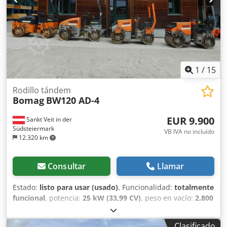
1
/
15
Rodillo tándem
Bomag
BW120 AD-4
EUR 9.900
Sankt Veit in der
Südsteiermark
VB IVA no incluído
12.320 km
Consultar
Llamar
Estado:
listo para usar (usado)
, Funcionalidad:
totalmente
funcional
, potencia:
25 kW (33,99 CV)
, peso en vacío:
2.800
kg
, Año de fabricación:
2007
, horas de funcionamiento:
2.950 h
, BOMAG BW120AD-4 Año de fabricación: 2007
Clasificado