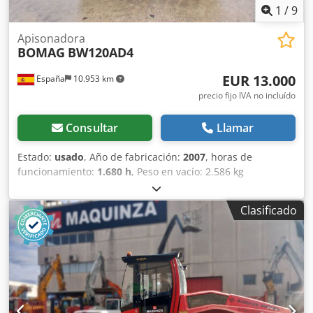
1
/
9
Apisonadora
BOMAG
BW120AD4
EUR 13.000
España
10.953 km
precio fijo IVA no incluído
Consultar
Llamar
Estado:
usado
, Año de fabricación:
2007
, horas de
funcionamiento:
1.680 h
, Peso en vacío: 2.586 kg
Dimensiones (lxanxal): 248 x 128 x 180 cm Ubicación: El
Burgo de Ebro (Zaragoza) El BOMAG BW120AD4 es ideal
Clasificado
para tareas de compactación ligera en obras urbanas o
mantenimiento de carreteras. Buena maniobrabilidad,
controles sencillos y funcionamiento correcto. Se presenta
en estado operativo, preparado para trabajar desde el
primer día. Perfecto para optimizar tu inversión con
maquinaria de segunda mano. Peso de servicio: 2.580 kg
Tipología: Ligera Anchura de tambor: 1.200 mm Cjdpfszb I