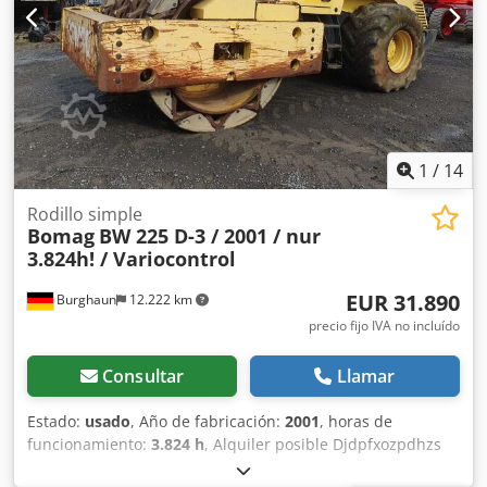
información en nuestra página web. Salvo errores y venta
previa. Dedpfx Aozpdh Usbzeck Posibilidad de alquiler. =
Más información = Póngase en contacto con Tobias Ebert
para obtener más información.
1
/
14
Rodillo simple
Bomag
BW 225 D-3 / 2001 / nur
3.824h! / Variocontrol
EUR 31.890
Burghaun
12.222 km
precio fijo IVA no incluído
Consultar
Llamar
Estado:
usado
, Año de fabricación:
2001
, horas de
funcionamiento:
3.824 h
, Alquiler posible Djdpfxozpdhzs
Abzsck = Más información = Póngase en contacto con