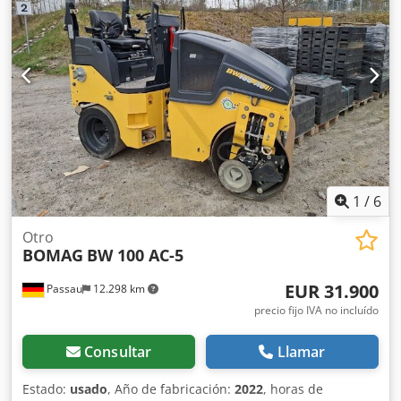
1
/
6
Otro
BOMAG
BW 100 AC-5
EUR 31.900
Passau
12.298 km
precio fijo IVA no incluído
Consultar
Llamar
Estado:
usado
, Año de fabricación:
2022
, horas de