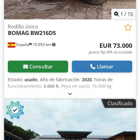
1
/
15
Rodillo único
BOMAG
BW216D5
EUR 73.000
España
10.953 km
precio fijo IVA no incluído
Consultar
Llamar
Estado:
usado
, Año de fabricación:
2020
, horas de
funcionamiento:
3.060 h
, Peso en vacío: 16.000 kg
Dimensiones (lxanxal): 622 x 230 x 299 cm Tipo de motor:
Deutz DEUTZ TCD4.1 L-4 = Más opciones y accesorios = -
Clasificado
Calefacción del asiento = Comentarios = Ubicación:
Cabanillas del campo (Guadalajara) Rodillo de
compactación usado, de hombre sentado marca Bomag ,
modelo BW216 D5 . Se trata de una apisonadora de ruedas
y un solo tambor de 16 toneladas. Este versátil
compactador se adapta sin problema a cualquier lugar del