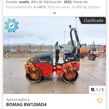
Estado:
usado
, Año de fabricación:
2022
, horas de
funcionamiento:
4.140 h
, Peso en vacío: 16.000 kg Djdpszi
Eb Nofx Abzeck Dimensiones (lxanxal): 622 x 230 x 299 cm
Ubicación: El Burgo de Ebro (Zaragoza) Rodillo de
Clasificado
compactación usado, de hombre sentado marca Bomag ,
modelo BW216 D5 . Se trata de una apisonadora de ruedas
y un solo tambor de 16 toneladas. Este versátil
compactador se adapta sin problema a cualquier lugar del
trabajo, proporcionando resultados de compactación y
apisonamiento líderes del sector en obras pequeñas o
medianas, en trabajos de construcción de infraestructura
de transporte como carreteras o construcción de edificios.
El rodillo compactador de ocasión BW216 D5 tiene un peso
de 15.990 kg. y una anchura de tambor de 2,13 m. precio:
PRECIO A CONSULTAR Ancho de tambor: 2.130 mm
Diámetro de tambor: 1.500 mm Capacidad de depósito:
250 l Amplitud: 2,10/1,10 mm CE
1
/
9
Apisonadora
BOMAG
BW120AD4