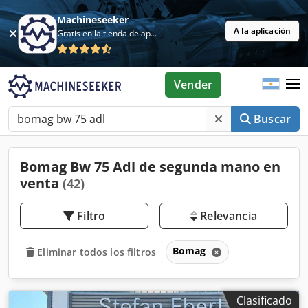
Machineseeker
A la aplicación
Gratis en la tienda de aplicaciones
Vender
Buscar
Bomag Bw 75 Adl de segunda mano en
venta
(42)
Filtro
Relevancia
Bomag
Eliminar todos los filtros
Clasificado