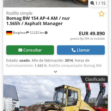
1
/
15
Rodillo simple
Bomag
BW 154 AP-4 AM / nur
1.565h / Asphalt Manager
EUR 49.890
Burghaun
12.222 km
precio fijo IVA no incluído
Consultar
Llamar
Estado:
usado
, Año de fabricación:
2014
, horas de
funcionamiento:
1.565 h
, Rodillo compactador Bomag BW
154 AP-4 AM, año de fabricación: 2014, horas de
funcionamiento: solo 1565 h, motor: Kubota [55,4 kW/75
Clasificado
CV], sistema Asphalt Manager 2, distribuidor de asfalto
Bomag, cortador de asfalto lateral derecho, peso: 7300 kg,
tambor de superficie lisa, buen estado, listo para su uso
inmediato. Si lo desea, le ofrecemos una propuesta de
arrendamiento o financiación. El Sr. Mihm (teléfono: )
estará encantado de atenderle. Encontrará más