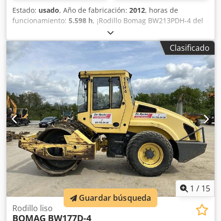
Estado:
usado
, Año de fabricación:
2012
, horas de
funcionamiento:
5.598 h
, ¡Rodillo Bomag BW213PDH-4 del
año 2012 con solo 5.598 horas de trabajo! ----* Fabricante:
Bomag * Modelo: BW213PDH-4 * Año: 2012 * Horas de uso
Clasificado
registradas: aprox. 5.598 * Peso operativo: 13.100 KG * Aire
acondicionado * Máquina alemana * 119 kW * Motor
diésel Deutz * Más fotos y vídeo disponibles bajo solicitud
* Precio: 39.900 euros, neto + 19% IVA ----Para más
información, por favor llame: Erik Kortum: WhatsApp Kai
Kortum: WhatsApp Todos los datos son sin garantía;
sujetos a errores y venta previa. Dedpfjyt Uirsx Abzsck
1
/
15
Guardar búsqueda
Rodillo liso
BOMAG
BW177D-4