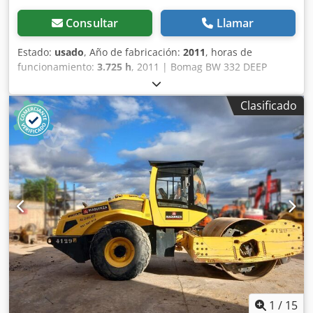
Consultar
Llamar
Estado:
usado
, Año de fabricación:
2011
, horas de
funcionamiento:
3.725 h
, 2011 | Bomag BW 332 DEEP
Impact | Rodillo compactador de ocasión | 3725 horas 📍
Ubicación: Alemania 🚛 Entrega disponible a su destino –
Clasificado
¡Utilice nuestra calculadora de envío para estimar los
costes de transporte! 💰 Cómpralo ahora por 138.500 EUR o
haz una oferta. Pago a la entrega disponible con un
pequeño recargo (sujeto a aprobación)* 👷‍♂️ Inspeccionado
por un experto independiente 43 puntos de inspección: 30
aprobados ✅ 13 con observaciones ℹ️ 0 defectos críticos ⚠️
📌 Comentario del inspector: Totalmente funcional,
algunos retrasos en mantenimiento rutinario 📄 ¿Quiere
ver la inspección completa, fotos extra o un vídeo?
Consejo: La referencia "38821 Equippo" es la más utilizada
para buscar más detalles online. 💡 Por qué esta máquina
y nuestro servicio destacan: ✔ Inspección exhaustiva por
profesionales ✔ Entrega directa en su obra disponible ✔
Garantía de devolución de dinero ✔ Opciones de pago
1
/
15