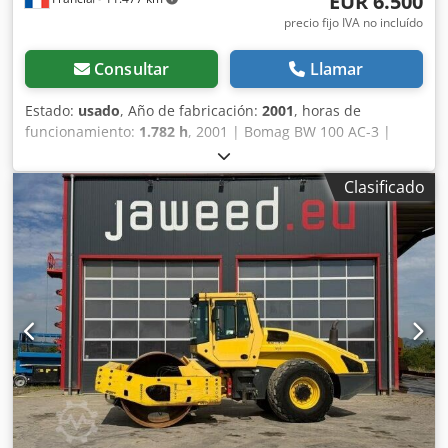
EUR 6.500
Aszkzznobzok
precio fijo IVA no incluído
Consultar
Llamar
Estado:
usado
, Año de fabricación:
2001
, horas de
funcionamiento:
1.782 h
, 2001 | Bomag BW 100 AC-3 |
Rodillo compactador combinado usado | 1782 horas 📍
Ubicación: Francia 🚛 Entrega disponible a su destino:
Clasificado
¡utilice nuestra calculadora de envío para estimar los
costos de transporte! 💰 Compre ahora por 6500 EUR o
haga una oferta. Pago al momento de la entrega
disponible por una tarifa asequible (sujeto a aprobación)*
👷‍♂️ Inspeccionado por un experto independiente 41 puntos
de inspección: 36 aprobados ✅, 5 con deficiencias ℹ️, 0
problemas ⚠️ 📌 Comentario del inspector: La máquina
está en buen estado mecánico y es operativa, pero
necesita algunas reparaciones menores antes de poder
utilizarse en el campo. Los principales problemas
funcionales son una bomba de agua defectuosa (sistema
de riego), una fuga en una tubería de combustible y fugas
en las conexiones hidráulicas. Externamente, faltan las