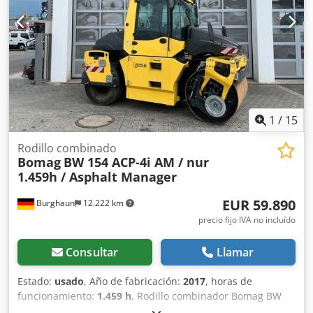
información = Póngase en contacto con Tobias Ebert para
obtener más información.
1
/
15
Rodillo combinado
Bomag
BW 154 ACP-4i AM / nur
1.459h / Asphalt Manager
EUR 59.890
Burghaun
12.222 km
precio fijo IVA no incluído
Consultar
Llamar
Estado:
usado
, Año de fabricación:
2017
, horas de
funcionamiento:
1.459 h
, Rodillo combinador Bomag BW
154 ACP-4i AM, año de fabricación: 2017, horas de