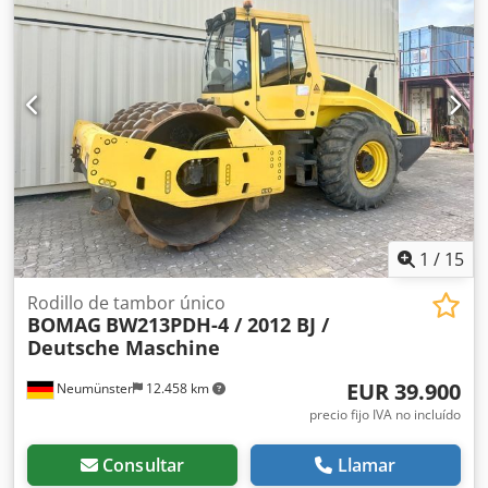
1
/
15
Rodillo de tambor único
BOMAG
BW213PDH-4 / 2012 BJ /
Deutsche Maschine
EUR 39.900
Neumünster
12.458 km
precio fijo IVA no incluído
Consultar
Llamar