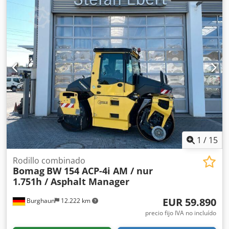
1
/
15
Rodillo combinado
Bomag
BW 154 ACP-4i AM / nur
1.751h / Asphalt Manager
EUR 59.890
Burghaun
12.222 km
precio fijo IVA no incluído