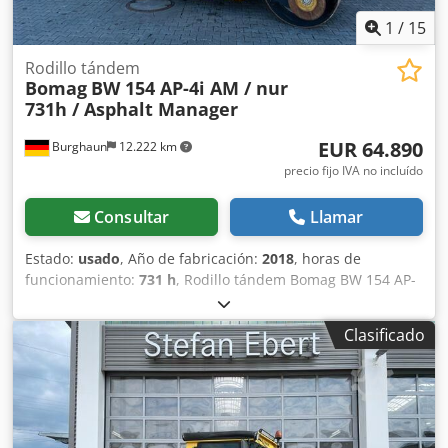
1
/
15
Rodillo tándem
Bomag
BW 154 AP-4i AM / nur
731h / Asphalt Manager
EUR 64.890
Burghaun
12.222 km
precio fijo IVA no incluído
Consultar
Llamar
Estado:
usado
, Año de fabricación:
2018
, horas de
funcionamiento:
731 h
, Rodillo tándem Bomag BW 154 AP-
4 AM, año de fabricación: 2018, horas de funcionamiento:
solo 731 h, motor: Kubota [55,4 kW/75 CV], Asphalt
Clasificado
Manager 2, peso: 7300 kg, banda de rodadura lisa, buen
estado, listo para su uso inmediato. Dcodpjzq Tzysfx Abzek
Si lo desea, le ofreceremos una opción de arrendamiento o
financiación. El Sr. Mihm (Tel. estará encantado de
atenderle. Puede encontrar más información en nuestra
página web. ¡Salvo errores y venta previa! = Más