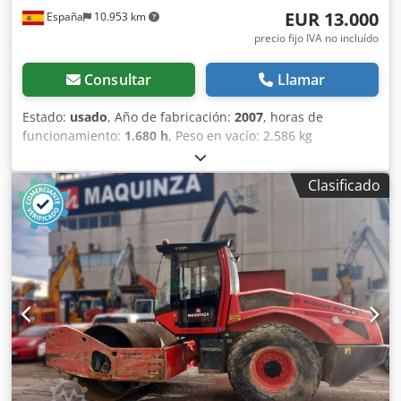
EUR 13.000
España
10.953 km
precio fijo IVA no incluído
Consultar
Llamar
Estado:
usado
, Año de fabricación:
2007
, horas de
funcionamiento:
1.680 h
, Peso en vacío: 2.586 kg
Dimensiones (lxanxal): 248 x 128 x 180 cm Ubicación: El
Burgo de Ebro (Zaragoza) El BOMAG BW120AD4 es ideal
Clasificado
para tareas de compactación ligera en obras urbanas o
mantenimiento de carreteras. Buena maniobrabilidad,
controles sencillos y funcionamiento correcto. Se presenta
en estado operativo, preparado para trabajar desde el
primer día. Perfecto para optimizar tu inversión con
maquinaria de segunda mano. Dodpfxozb I Tms Abzock
Peso de servicio: 2.580 kg Tipología: Ligera Anchura de
tambor: 1.200 mm Diámetro de tambor: 700 mm
Capacidad de depósito: 40 l CE