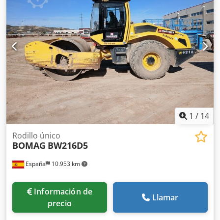
funcionamiento correcto. Se presenta en estado operativo,
preparado para trabajar desde el primer día. Perfecto para
optimizar tu inversión con maquinaria de segunda mano.
Tipología: Ligera Anchura de tambor: 1.200 mm Diámetro
de tambor: 700 mm Dcjdpfx Asy Iz A Aebzok Capacidad de
depósito: 35 l CE
1
/
14
Rodillo único
BOMAG
BW216D5
España
10.953 km
Información de
Llamar
precio