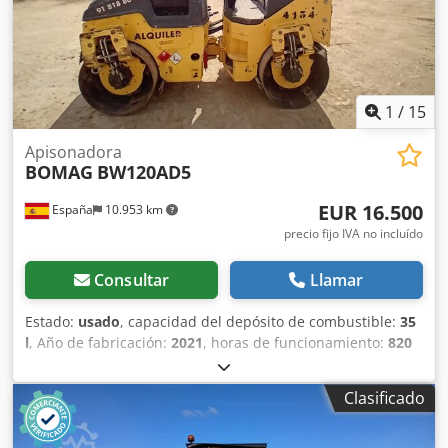
de transporte como carreteras o construcción de edificios.
El rodillo compactador de ocasión BW216 D5 tiene un peso
de 15.990 kg. y una anchura de tambor de 2,13 m. Ancho
de tambor: 2.130 mm Diámetro de tambor: 1.500 mm
Capacidad de depósito: 250 l Amplitud: 2,10/1,10 mm
Djdex Sqhijpfx Abzjck CE
1
/
15
Apisonadora
BOMAG
BW120AD5
EUR 16.500
España
10.953 km
precio fijo IVA no incluído
Consultar
Llamar
Estado:
usado
, capacidad del depósito de combustible:
35
l
, Año de fabricación:
2021
, horas de funcionamiento:
820
h
, Peso en vacío: 2.700 kg Dimensiones (lxanxal): 253 x 127
x 257 cm Ubicación: Casarrubios del monte (Toledo) El
Clasificado
BOMAG BW120AD5 es ideal para tareas de compactación
ligera en obras urbanas o mantenimiento de carreteras.
Buena maniobrabilidad, controles sencillos y