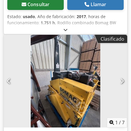
Consultar
Llamar
Estado:
usado
, Año de fabricación:
2017
, horas de
funcionamiento:
1.751 h
, Rodillo combinado Bomag BW
154 ACP-4i AM, año de fabricación: 2017, horas de
funcionamiento: solo 1.751 horas, motor: Kubota [55,4
Clasificado
kW/75 CV], sistema Asphalt Manager 2, cortadora de
asfalto a ambos lados, peso: 7.400 kg, tambor con
superficie lisa, buen estado, listo para su uso inmediato.
Dodpfszq Tztox Abzjck Si lo desea, le ofreceremos una
opción de arrendamiento o financiación. El Sr. Mihm (tel. )
estará encantado de atenderle. Para obtener más
información, visite nuestra página web. Salvo errores y
venta previa. Posibilidad de alquiler. = Más información =
Póngase en contacto con Tobias Ebert para obtener más
información.
1
/
7