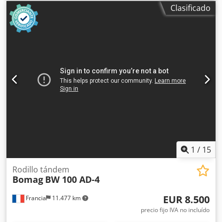
Tobias Ebert para obtener más información.
Clasificado
1
/
15
Rodillo tándem
Bomag
BW 100 AD-4
EUR 8.500
Francia
11.477 km
precio fijo IVA no incluído