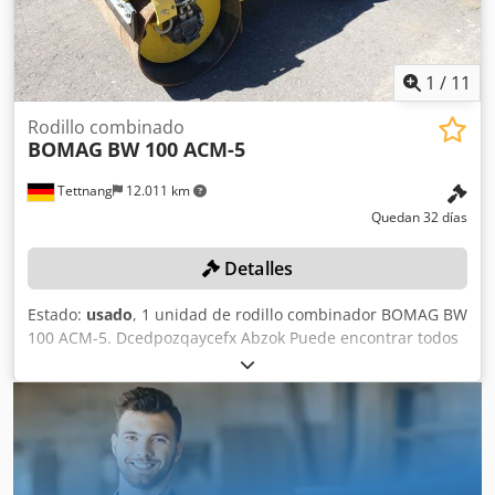
1
/
11
Rodillo combinado
BOMAG
BW 100 ACM-5
Tettnang
12.011 km
Quedan 32 días
Detalles
Estado:
usado
, 1 unidad de rodillo combinador BOMAG BW
100 ACM-5. Dcedpozqaycefx Abzok Puede encontrar todos
los datos técnicos del artículo que se subasta en la sección
«Documentos» en formato PDF, disponible para descargar.
Color: como se muestra en las imágenes, de acuerdo con
las fotos y la inspección. Estado: usado.