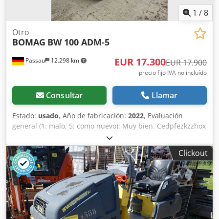
considerando otras opciones de equipos? Ofrecemos
1
/
8
herramientas y recursos útiles para todos los propietarios
y operadores de equipos, fácilmente accesibles en nuestra
Otro
plataforma.
BOMAG
BW 100 ADM-5
EUR 17.300
Passau
12.298 km
EUR 17.900
precio fijo IVA no incluído
Consultar
Llamar
Estado:
usado
, Año de fabricación:
2022
, Evaluación
general (1: malo, 5: como nuevo): Muy bien. Cedpfezkzzhox
Af Asrf ---- ¡Nuevo, cumple con las normas de seguridad!
Clickout