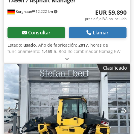
1.459h / Asphalt Manager
EUR 59.890
Burghaun
12.222 km
precio fijo IVA no incluído
Consultar
Llamar
Estado:
usado
, Año de fabricación:
2017
, horas de
funcionamiento:
1.459 h
, Rodillo combinador Bomag BW
154 ACP-4i AM, año de fabricación: 2017, horas de
funcionamiento: solo 1459 horas, motor: Kubota [55,4
Clasificado
kW/75 CV], Asphalt Manager 2, cortador de asfalto a la
derecha, peso: 7400 kg, banda de rodadura lisa, buen
estado, listo para su uso inmediato. Si lo desea, le
ofreceremos una propuesta de arrendamiento o
financiación; el Sr. Mihm (tel. ) estará encantado de
ayudarle. Para obtener más información, visite nuestra
página web. Salvo errores y venta previa. Crjdpfjzq Tzmox
Af Aof Posibilidad de alquiler. = Más información =
Póngase en contacto con Tobias Ebert para obtener más
información.