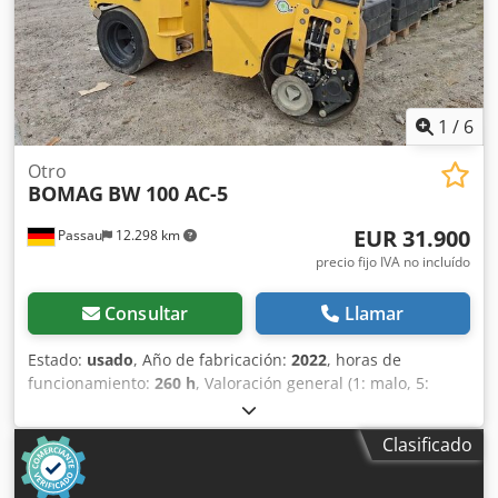
1
/
6
Otro
BOMAG
BW 100 AC-5
EUR 31.900
Passau
12.298 km
precio fijo IVA no incluído
Consultar
Llamar
Estado:
usado
, Año de fabricación:
2022
, horas de
funcionamiento:
260 h
, Valoración general (1: malo, 5:
como nuevo): Muy bien. Codpfx Aozkzznef Ajrf ---- Nuevo,
cumple con las normas de seguridad laboral (UVV) y está
Clasificado
listo para su uso inmediato. Aproximadamente 260 horas
de funcionamiento; peso operativo: 2400 kg; ancho de