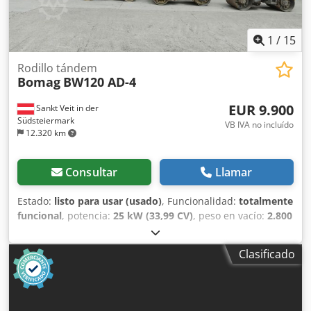
1
/
15
Rodillo tándem
Bomag
BW120 AD-4
EUR 9.900
Sankt Veit in der
Südsteiermark
VB IVA no incluído
12.320 km
Consultar
Llamar
Estado:
listo para usar (usado)
, Funcionalidad:
totalmente
funcional
, potencia:
25 kW (33,99 CV)
, peso en vacío:
2.800
kg
, Año de fabricación:
2007
, horas de funcionamiento:
2.950 h
, BOMAG BW120AD-4 Año de fabricación: 2007
Clasificado
Según el contador, 2.950 horas 25,2 kW, motor Kubota
2.800 kg Precio de venta: 9.900 €, neto BOMAG BW100AD-4
Año de fabricación: 2005 Según el contador, 6.594 horas
25,2 kW, motor Kubota Crsdpfxszc Iyvj Af Ajf 2.600 kg