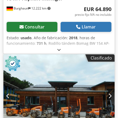
EUR 64.890
Burghaun
12.222 km
precio fijo IVA no incluído
Consultar
Llamar
Estado:
usado
, Año de fabricación:
2018
, horas de
funcionamiento:
731 h
, Rodillo tándem Bomag BW 154 AP-
4 AM, año de fabricación: 2018, horas de funcionamiento:
solo 731 h, motor: Kubota [55,4 kW/75 CV], Asphalt
Clasificado
Manager 2, peso: 7300 kg, banda de rodadura lisa, buen
estado, listo para su uso inmediato. Si lo desea, le
ofreceremos una opción de arrendamiento o financiación.
El Sr. Mihm (Tel. estará encantado de atenderle. Puede
encontrar más información en nuestra página web. ¡Salvo
errores y venta previa! = Más información = Cjdpjzq Tzyefx
Af Ajrf Póngase en contacto con Tobias Ebert para obtener
más información.