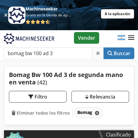
Machineseeker
A la aplicación
Gratis en la tienda de aplicaciones
Vender
Buscar
Bomag Bw 100 Ad 3 de segunda mano
en venta
(42)
Filtro
Relevancia
Bomag
Eliminar todos los filtros
Clasificado