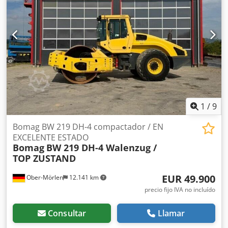
arrendamiento o financiación. El Sr. Mihm (teléfono: )
estará encantado de atenderle. Encontrará más
información en nuestra página web. Salvo errores y venta
previa. Posibilidad de alquiler. = Más información =
Cjdpfozpdh Usx Af Aerf Póngase en contacto con Tobias
Ebert para obtener más información.
1
/
9
Bomag BW 219 DH-4 compactador / EN
EXCELENTE ESTADO
Bomag
BW 219 DH-4 Walenzug /
TOP ZUSTAND
EUR 49.900
Ober-Mörlen
12.141 km
precio fijo IVA no incluído
Consultar
Llamar