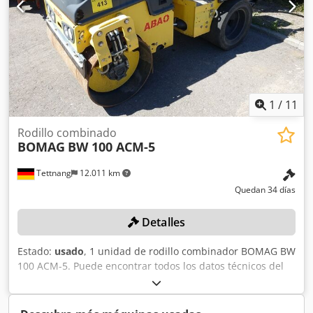
1
/
11
Rodillo combinado
BOMAG
BW 100 ACM-5
Tettnang
12.011 km
Quedan 34 días
Detalles
Estado:
usado
, 1 unidad de rodillo combinador BOMAG BW
100 ACM-5. Puede encontrar todos los datos técnicos del
artículo que se subasta en la sección «Documentos» en
formato PDF, disponible para descargar. Color: como se
muestra en las imágenes, de acuerdo con las fotos y la