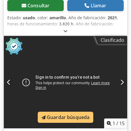
Consultar
Llamar
Estado:
usado
, color:
amarillo
, Año de fabricación:
2021
,
horas de funcionamiento:
3.820 h
, Año de fabricación:
2021 Peso en vacío: 16.000 kg Dimensiones (lxanxal): 622 x
230 x 299 cm Tipo de motor: Deutz DEUTZ TCD4.1 L-4
Clasificado
Ubicación: Sagunto (Valencia) Rodillo de compactación
usado, de hombre sentado marca Bomag , modelo BW216
D5 . Se trata de una apisonadora de ruedas y un solo
tambor de 16 toneladas. Este versátil compactador se
adapta sin problema a cualquier lugar del trabajo,
proporcionando resultados de compactación y
apisonamiento líderes del sector en obras pequeñas o
medianas, en trabajos de construcción de infraestructura
de transporte como carreteras o construcción de edificios.
Csdsx Sqhiopfx Af Aerf El rodillo compactador de ocasión
BW216 D5 tiene un peso de 15.990 kg. y una anchura de
tambor de 2,13 m. Ancho de tambor: 2.130 mm Diámetro
de tambor: 1.500 mm Capacidad de depósito: 250 l
Guardar búsqueda
Amplitud: 2,10/1,10 mm CE
1
/
15