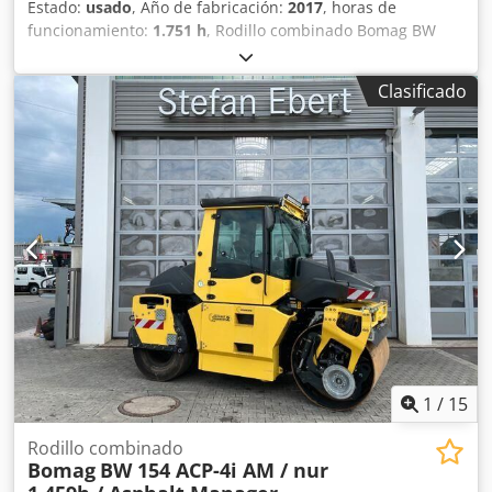
Estado:
usado
, Año de fabricación:
2017
, horas de
funcionamiento:
1.751 h
, Rodillo combinado Bomag BW
154 ACP-4i AM, año de fabricación: 2017, horas de
funcionamiento: solo 1.751 horas, motor: Kubota [55,4
Clasificado
kW/75 CV], sistema Asphalt Manager 2, cortadora de
asfalto a ambos lados, peso: 7.400 kg, tambor con
superficie lisa, buen estado, listo para su uso inmediato. Si
lo desea, le ofreceremos una opción de arrendamiento o
financiación. El Sr. Mihm (tel. ) estará encantado de
atenderle. Para obtener más información, visite nuestra
página web. Salvo errores y venta previa. Posibilidad de
alquiler. = Más información = Credpszq Tztjfx Af Ajf
Póngase en contacto con Tobias Ebert para obtener más
información.
1
/
15
Rodillo combinado
Bomag
BW 154 ACP-4i AM / nur