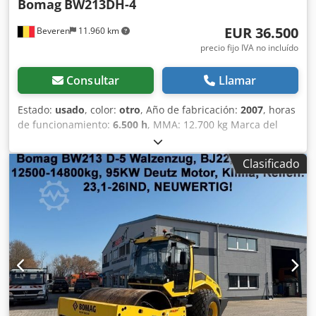
Bomag
BW213DH-4
EUR 36.500
Beveren
11.960 km
precio fijo IVA no incluído
Consultar
Llamar
Estado:
usado
, color:
otro
, Año de fabricación:
2007
, horas
de funcionamiento:
6.500 h
, MMA: 12.700 kg Marca del
motor: Deutz Marcado CE: sí Número de serie:
101582511260 ¡Máquinas en venta! Visite nuestra web
Clasificado
para ver una amplia variedad de máquinas listas para la
venta. Disponemos de más opciones de las que aparecen
online, así que no dude en llamarnos o enviarnos un
correo en cualquier momento. Todas nuestras máquinas
están totalmente revisadas y comprobadas para su
fiabilidad. ¿Necesita fotos? Contáctenos y se las
enviaremos de inmediato. Credpfxoy R Uwrs Af Ajf Le
atendemos en neerlandés, inglés, francés, alemán,
español y ruso. Descubra nuestra amplia gama de
máquinas fiables.