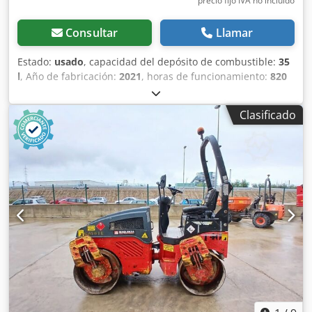
precio fijo IVA no incluído
Consultar
Llamar
Estado:
usado
, capacidad del depósito de combustible:
35
l
, Año de fabricación:
2021
, horas de funcionamiento:
820
h
, Peso en vacío: 2.700 kg Dimensiones (lxanxal): 253 x 127
x 257 cm Crodpfxsy Iz A Ae Af Ajf Ubicación: Casarrubios
Clasificado
del monte (Toledo) El BOMAG BW120AD5 es ideal para
tareas de compactación ligera en obras urbanas o
mantenimiento de carreteras. Buena maniobrabilidad,
controles sencillos y funcionamiento correcto. Se presenta
en estado operativo, preparado para trabajar desde el
primer día. Perfecto para optimizar tu inversión con
maquinaria de segunda mano. Tipología: Ligera Anchura
de tambor: 1.200 mm Diámetro de tambor: 700 mm
Capacidad de depósito: 35 l CE