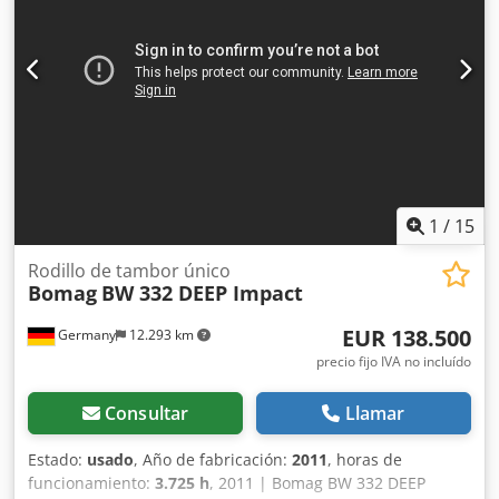
Precio de venta: 8.800 €, neto Hamm HD 10 Año de
fabricación: 2006 Según el contador, 4.356 horas 20,1 kW,
motor Deutz 2.450 kg Precio de venta: 8.800 €, neto Hamm
HD 10 Año de fabricación: 2006 Según el contador, 7.771
horas 20,1 kW, motor Deutz 2.450 kg Precio de venta: 8.800
€, neto ¡También es posible realizar entregas a precios
asequibles!
1
/
15
Rodillo de tambor único
Bomag
BW 332 DEEP Impact
EUR 138.500
Germany
12.293 km
precio fijo IVA no incluído
Consultar
Llamar
Estado:
usado
, Año de fabricación:
2011
, horas de
funcionamiento:
3.725 h
, 2011 | Bomag BW 332 DEEP