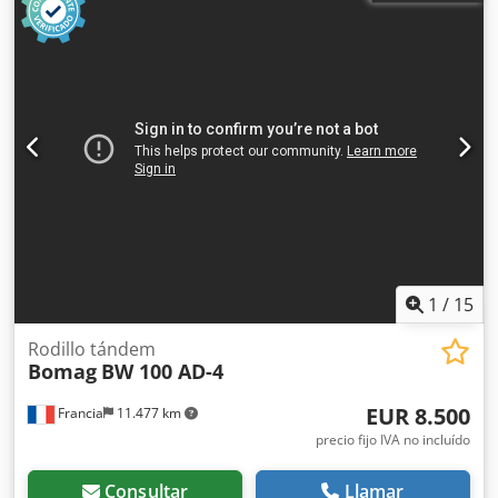
1
/
15
Rodillo tándem
Bomag
BW 100 AD-4
EUR 8.500
Francia
11.477 km
precio fijo IVA no incluído
Consultar
Llamar