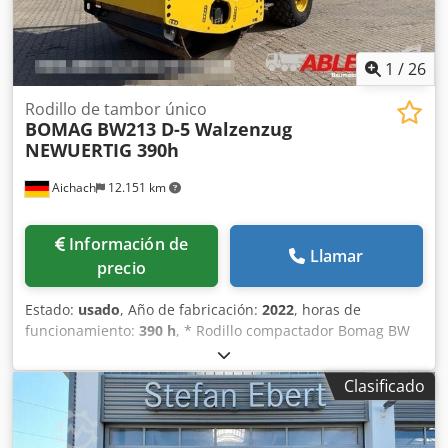
1
/
26
Rodillo de tambor único
BOMAG
BW213 D-5 Walzenzug
NEWUERTIG 390h
Aichach
12.151 km
Información de
Llamar
precio
Estado:
usado
, Año de fabricación:
2022
, horas de
funcionamiento:
390 h
, * Rodillo compactador Bomag BW
213 D-5 * Año: 2022 * 390 horas * Euro 5 * 12.500–14.800
kg * Motor Deutz de 95 kW Cjdoyr U Tnepfx Af Aorf * Aire
Clasificado
acondicionado * Neumáticos: 23,1-26IND * ¡COMO NUEVO!