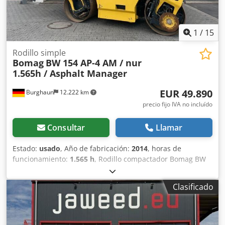
1
/
15
Rodillo simple
Bomag
BW 154 AP-4 AM / nur
1.565h / Asphalt Manager
EUR 49.890
Burghaun
12.222 km
precio fijo IVA no incluído
Consultar
Llamar
Estado:
usado
, Año de fabricación:
2014
, horas de
funcionamiento:
1.565 h
, Rodillo compactador Bomag BW
154 AP-4 AM, año de fabricación: 2014, horas de
funcionamiento: solo 1565 h, motor: Kubota [55,4 kW/75
Clasificado
CV], sistema Asphalt Manager 2, distribuidor de asfalto
Bomag, cortador de asfalto lateral derecho, peso: 7300 kg,
tambor de superficie lisa, buen estado, listo para su uso
inmediato. Si lo desea, le ofrecemos una propuesta de