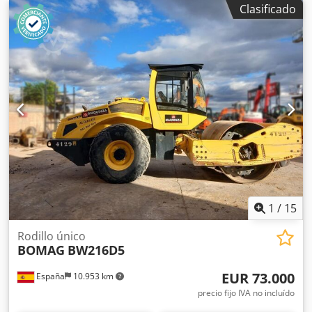
ubicación está a 30 km del aeropuerto de Fráncfort. *
Clasificado
Financiación y leasing disponibles. * Especialistas en
transporte y envío a nivel mundial. * No nos hacemos
responsables de errores de impresión o transcripción. *
Salvo error u omisión. * ¡Aceptamos vehículos usados
como parte del pago! * Para la compra de vehículos/venta
de maquinaria usada, solo se aplicarán las condiciones
generales de Jaweed GmbH. * Puede encontrar más
información y nuestras condiciones generales en nuestro
sitio web... Vendemos nuestros productos con las
condiciones generales (listadas: ... / AGB).
1
/
15
Rodillo único
BOMAG
BW216D5
EUR 73.000
España
10.953 km
precio fijo IVA no incluído