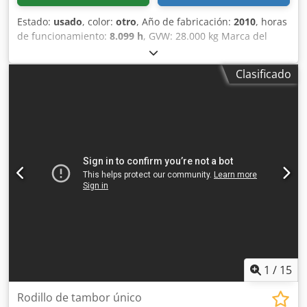
Estado:
usado
, color:
otro
, Año de fabricación:
2010
, horas
de funcionamiento:
8.099 h
, GVW: 28.000 kg Marca del
motor: Deutz Marcado CE: sí Número de serie:
101583141318 ¡Máquinas en venta! Consulte nuestro sitio
Clasificado
web para ver una variedad de máquinas listas para la
venta. Contamos con más opciones de las que aparecen
online, por lo que puede llamarnos o enviarnos un correo
electrónico en cualquier momento. Cedpfx Aezblcrsf Ajrf
Todas nuestras máquinas están completamente revisadas
y comprobadas por su fiabilidad. ¿Necesita fotos?
Contáctenos y se las enviaremos de inmediato. Le
atendemos en holandés, inglés, francés, alemán, español y
ruso. Descubra nuestra amplia gama de máquinas fiables.
1
/
15
Rodillo de tambor único