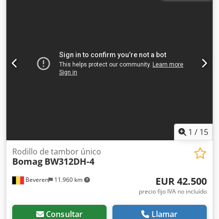
acondicionado * Máquina alemana * 119 kW * Motor
diésel Deutz * Más fotos y vídeo disponibles bajo solicitud
* Precio: 39.900 euros, neto + 19% IVA ----Para más
información, por favor llame: Erik Kortum: WhatsApp Kai
Kortum: WhatsApp Todos los datos son sin garantía;
sujetos a errores y venta previa. Crjdpfx Afeyt Uire Asf
1
/
15
Rodillo de tambor único
Bomag
BW312DH-4
EUR 42.500
Beveren
11.960 km
precio fijo IVA no incluído
Consultar
Llamar