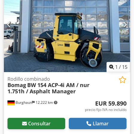
1
/
15
Rodillo combinado
Bomag
BW 154 ACP-4i AM / nur
1.751h / Asphalt Manager
EUR 59.890
Burghaun
12.222 km
precio fijo IVA no incluído
Consultar
Llamar