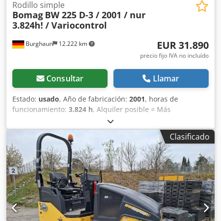
Rodillo simple
Bomag
BW 225 D-3 / 2001 / nur
3.824h! / Variocontrol
EUR 31.890
Burghaun
12.222 km
precio fijo IVA no incluído
Consultar
Llamar
Estado:
usado
, Año de fabricación:
2001
, horas de
funcionamiento:
3.824 h
, Alquiler posible = Más
información = Póngase en contacto con Tobias Ebert para
obtener más información. Crjdpfxozpdhzo Af Aof
Clasificado