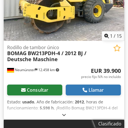
depósito: 40 l CE
1
/
15
Rodillo de tambor único
BOMAG
BW213PDH-4 / 2012 BJ /
Deutsche Maschine
EUR 39.900
Neumünster
12.458 km
precio fijo IVA no incluído
Consultar
Llamar
Estado:
usado
, Año de fabricación:
2012
, horas de
funcionamiento:
5.598 h
, ¡Rodillo Bomag BW213PDH-4 del
año 2012 con solo 5.598 horas de trabajo! ----* Fabricante:
Bomag * Modelo: BW213PDH-4 * Año: 2012 * Horas de uso
Clasificado
registradas: aprox. 5.598 * Peso operativo: 13.100 KG * Aire