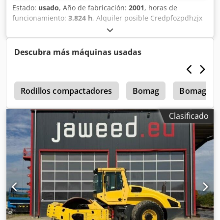
Estado:
usado
, Año de fabricación:
2001
, horas de
funcionamiento:
3.824 h
, Alquiler posible Credpfozpdhzjx
Acaof = Más información = Póngase en contacto con Tobias
Ebert para obtener más información.
Descubra más máquinas usadas
4
Rodillos compactadores
Bomag
Bomag Mp
Clasificado