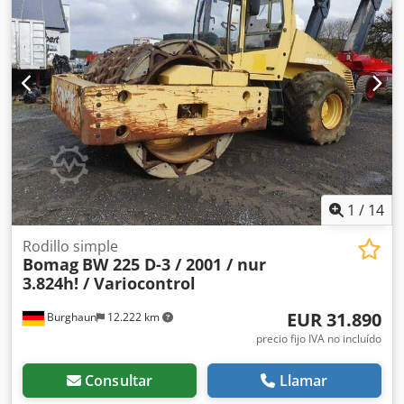
inmediato. Si lo desea, le ofrecemos una propuesta de
arrendamiento o financiación. El Sr. Mihm (teléfono: )
estará encantado de atenderle. Encontrará más
información en nuestra página web. Salvo errores y venta
previa. Posibilidad de alquiler. = Más información =
Cedpfxezpdh Uj Acajrf Póngase en contacto con Tobias
Ebert para obtener más información.
1
/
14
Rodillo simple
Bomag
BW 225 D-3 / 2001 / nur
3.824h! / Variocontrol
EUR 31.890
Burghaun
12.222 km
precio fijo IVA no incluído
Consultar
Llamar