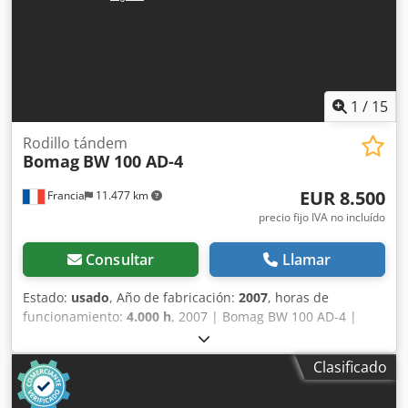
1
/
15
Rodillo tándem
Bomag
BW 100 AD-4
EUR 8.500
Francia
11.477 km
precio fijo IVA no incluído
Consultar
Llamar
Estado:
usado
, Año de fabricación:
2007
, horas de
funcionamiento:
4.000 h
, 2007 | Bomag BW 100 AD-4 |
Rodillo tándem usado | 4000 horas 📍 Ubicación: Francia
🚛 Entrega disponible en su destino: ¡Utilice nuestra
Clasificado
calculadora de envío para estimar los costes de transporte!
💰 Compre ahora por 8500 EUR o haga una oferta. Pago