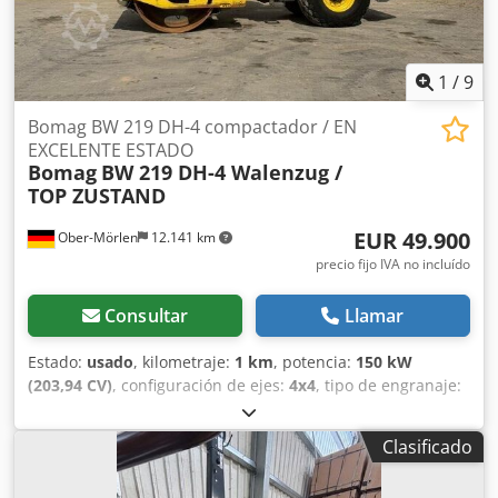
1
/
9
Bomag BW 219 DH-4 compactador / EN
EXCELENTE ESTADO
Bomag
BW 219 DH-4 Walenzug /
TOP ZUSTAND
EUR 49.900
Ober-Mörlen
12.141 km
precio fijo IVA no incluído
Consultar
Llamar
Estado:
usado
, kilometraje:
1 km
, potencia:
150 kW
(203,94 CV)
, configuración de ejes:
4x4
, tipo de engranaje:
automático
, Año de fabricación:
2013
, Peso en vacío:
19.200 kg Carga útil: 1.730 kg Peso máximo autorizado:
Clasificado
20.930 kg Para obtener más información, póngase en
contacto con Emal Jaweed. Rodillo compactador, Bomag