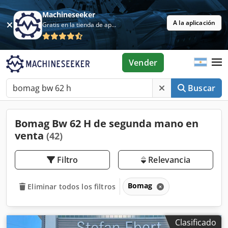
Machineseeker
A la aplicación
Gratis en la tienda de aplicaciones
Vender
Buscar
Bomag Bw 62 H de segunda mano en
venta
(42)
Filtro
Relevancia
Bomag
Eliminar todos los filtros
Clasificado