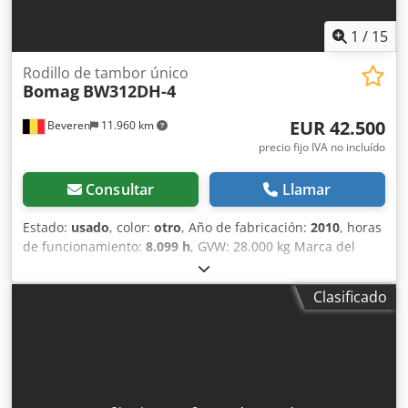
1
/
15
Rodillo de tambor único
Bomag
BW312DH-4
EUR 42.500
Beveren
11.960 km
precio fijo IVA no incluído
Consultar
Llamar
Estado:
usado
, color:
otro
, Año de fabricación:
2010
, horas
de funcionamiento:
8.099 h
, GVW: 28.000 kg Marca del
motor: Deutz Marcado CE: sí Número de serie:
101583141318 ¡Máquinas en venta! Consulte nuestro sitio
Clasificado
web para ver una variedad de máquinas listas para la
venta. Contamos con más opciones de las que aparecen
online, por lo que puede llamarnos o enviarnos un correo
electrónico en cualquier momento. Cjdpfx Acozblcrjajrf
Todas nuestras máquinas están completamente revisadas
y comprobadas por su fiabilidad. ¿Necesita fotos?