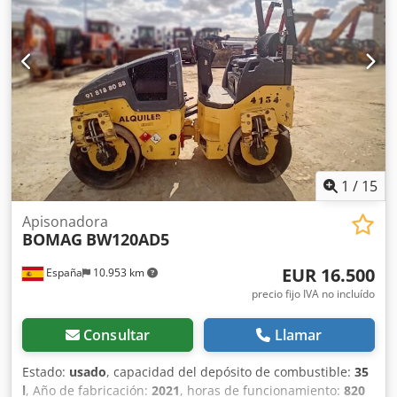
compactador se adapta sin problema a cualquier lugar del
trabajo, proporcionando resultados de compactación y
apisonamiento líderes del sector en obras pequeñas o
medianas, en trabajos de construcción de infraestructura
de transporte como carreteras o construcción de edificios.
El rodillo compactador de ocasión BW216 D5 tiene un peso
de 15.990 kg. y una anchura de tambor de 2,13 m. Ancho
de tambor: 2.130 mm Diámetro de tambor: 1.500 mm
Capacidad de depósito: 250 l Amplitud: 2,10/1,10 mm CE
1
/
15
Apisonadora
BOMAG
BW120AD5
EUR 16.500
España
10.953 km
precio fijo IVA no incluído
Consultar
Llamar
Estado:
usado
, capacidad del depósito de combustible:
35
l
, Año de fabricación:
2021
, horas de funcionamiento:
820