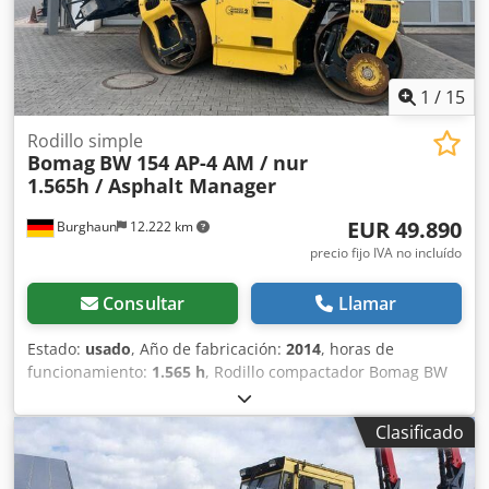
1
/
15
Rodillo simple
Bomag
BW 154 AP-4 AM / nur
1.565h / Asphalt Manager
EUR 49.890
Burghaun
12.222 km
precio fijo IVA no incluído
Consultar
Llamar
Estado:
usado
, Año de fabricación:
2014
, horas de
funcionamiento:
1.565 h
, Rodillo compactador Bomag BW
154 AP-4 AM, año de fabricación: 2014, horas de
funcionamiento: solo 1565 h, motor: Kubota [55,4 kW/75
Clasificado
CV], sistema Asphalt Manager 2, distribuidor de asfalto
Bomag, cortador de asfalto lateral derecho, peso: 7300 kg,
tambor de superficie lisa, buen estado, listo para su uso