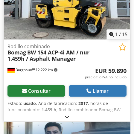
Póngase en contacto con Tobias Ebert para obtener más
información.
1
/
15
Rodillo combinado
Bomag
BW 154 ACP-4i AM / nur
1.459h / Asphalt Manager
EUR 59.890
Burghaun
12.222 km
precio fijo IVA no incluído
Consultar
Llamar
Estado:
usado
, Año de fabricación:
2017
, horas de
funcionamiento:
1.459 h
, Rodillo combinador Bomag BW
154 ACP-4i AM, año de fabricación: 2017, horas de
funcionamiento: solo 1459 horas, motor: Kubota [55,4
kW/75 CV], Asphalt Manager 2, cortador de asfalto a la