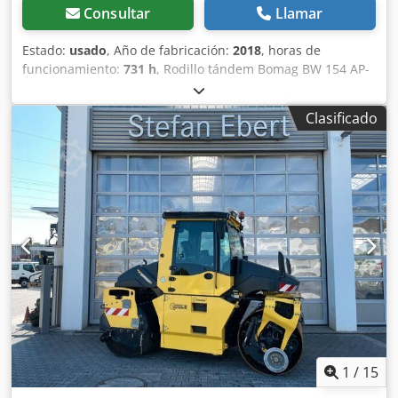
Consultar
Llamar
Estado:
usado
, Año de fabricación:
2018
, horas de
funcionamiento:
731 h
, Rodillo tándem Bomag BW 154 AP-
4 AM, año de fabricación: 2018, horas de funcionamiento:
solo 731 h, motor: Kubota [55,4 kW/75 CV], Asphalt
Clasificado
Manager 2, peso: 7300 kg, banda de rodadura lisa, buen
estado, listo para su uso inmediato. Si lo desea, le
ofreceremos una opción de arrendamiento o financiación.
El Sr. Mihm (Tel. estará encantado de atenderle. Puede
encontrar más información en nuestra página web. ¡Salvo
errores y venta previa! Csdpfozq Tzysx Acajrf = Más
información = Póngase en contacto con Tobias Ebert para
obtener más información.
1
/
15