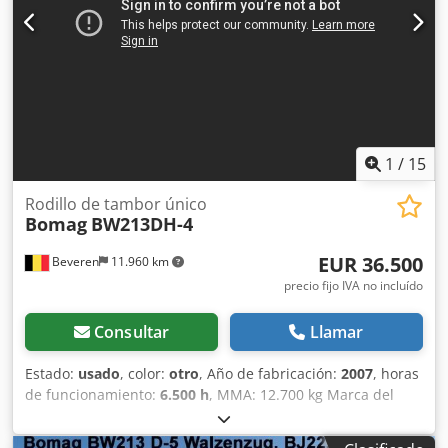
Contáctenos y se las enviaremos de inmediato. Le
atendemos en holandés, inglés, francés, alemán, español y
ruso. Descubra nuestra amplia gama de máquinas fiables.
1
/
15
Rodillo de tambor único
Bomag
BW213DH-4
EUR 36.500
Beveren
11.960 km
precio fijo IVA no incluído
Consultar
Llamar
Estado:
usado
, color:
otro
, Año de fabricación:
2007
, horas
de funcionamiento:
6.500 h
, MMA: 12.700 kg Marca del
motor: Deutz Crodpoy R Uwrefx Acaof Marcado CE: sí
Número de serie: 101582511260 ¡Máquinas en venta! Visite