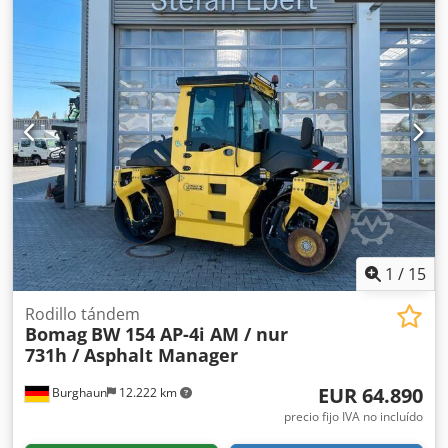
1
/
15
Rodillo tándem
Bomag
BW 154 AP-4i AM / nur
731h / Asphalt Manager
EUR 64.890
Burghaun
12.222 km
precio fijo IVA no incluído