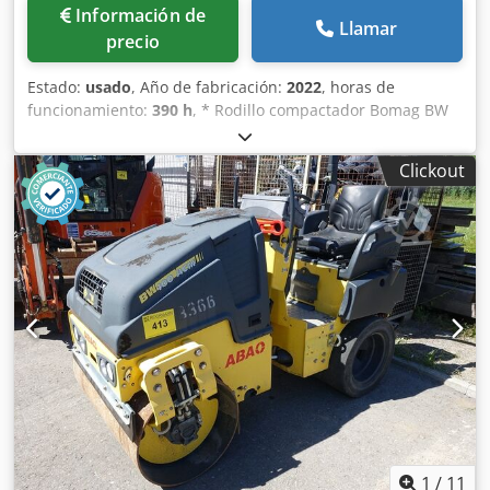
Información de
Llamar
precio
Estado:
usado
, Año de fabricación:
2022
, horas de
funcionamiento:
390 h
, * Rodillo compactador Bomag BW
213 D-5 * Año: 2022 Cedpeyr U Tnefx Acasrf * 390 horas *
Euro 5 * 12.500–14.800 kg * Motor Deutz de 95 kW * Aire
Clickout
acondicionado * Neumáticos: 23,1-26IND * ¡COMO NUEVO!
1
/
11