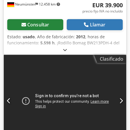
EUR 39.900
Neumünster
12.458 km
precio fijo IVA no incluído
Consultar
Llamar
Estado:
usado
, Año de fabricación:
2012
, horas de
funcionamiento:
5.598 h
, ¡Rodillo Bomag BW213PDH-4 del
año 2012 con solo 5.598 horas de trabajo! ----* Fabricante:
Bomag * Modelo: BW213PDH-4 * Año: 2012 * Horas de uso
Clasificado
registradas: aprox. 5.598 * Peso operativo: 13.100 KG * Aire
acondicionado * Máquina alemana * 119 kW * Motor
diésel Deutz * Más fotos y vídeo disponibles bajo solicitud
* Precio: 39.900 euros, neto + 19% IVA ----Para más
información, por favor llame: Erik Kortum: WhatsApp Kai
Kortum: WhatsApp Todos los datos son sin garantía;
sujetos a errores y venta previa. Cedjyt Uirepfx Acaerf