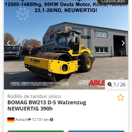
Clasificado
nuestra web para ver una amplia variedad de máquinas
listas para la venta. Disponemos de más opciones de las
que aparecen online, así que no dude en llamarnos o
enviarnos un correo en cualquier momento. Todas
nuestras máquinas están totalmente revisadas y
comprobadas para su fiabilidad. ¿Necesita fotos?
Contáctenos y se las enviaremos de inmediato. Le
atendemos en neerlandés, inglés, francés, alemán,
español y ruso. Descubra nuestra amplia gama de
máquinas fiables.
1
/
26
Rodillo de tambor único
BOMAG
BW213 D-5 Walzenzug
NEWUERTIG 390h
Aichach
12.151 km