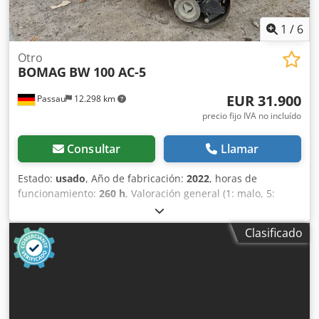
1
/
6
Otro
BOMAG
BW 100 AC-5
EUR 31.900
Passau
12.298 km
precio fijo IVA no incluído
Consultar
Llamar
Estado:
usado
, Año de fabricación:
2022
, horas de
funcionamiento:
260 h
, Valoración general (1: malo, 5:
como nuevo): Muy bien. ---- Nuevo, cumple con las normas
de seguridad laboral (UVV) y está listo para su uso
Clasificado
inmediato. Crsdpfszkzznex Acajf Aproximadamente 260
horas de funcionamiento; peso operativo: 2400 kg; ancho
de trabajo: 1000 mm; motor diésel Kubota, norma de
emisiones Stage V / TIER4f; cuatro ruedas de goma con
banda de rodadura lisa en la parte trasera; transmisión
hidrostática para la conducción y la vibración; 2