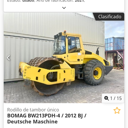
Estado:
usado
, Año de fabricación:
2021
,
generales de Jaweed GmbH. * Puede encontrar más
información y nuestras condiciones generales en nuestro
Clasificado
sitio web... Vendemos nuestros productos con las
condiciones generales (listadas: ... / AGB).
1
/
15
Rodillo de tambor único
BOMAG
BW213PDH-4 / 2012 BJ /
Deutsche Maschine