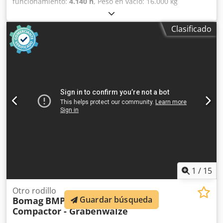
funcionamiento:
4.140 h
, Peso en vacío: 16.000 kg
Dimensiones (lxanxal): 622 x 230 x 299 cm Ubicación: El
Burgo de Ebro (Zaragoza) Rodillo de compactación usado,
Clasificado
de hombre sentado marca Bomag , modelo BW216 D5 . Se
trata de una apisonadora de ruedas y un solo tambor de
16 toneladas. Este versátil compactador se adapta sin
problema a cualquier lugar del trabajo, proporcionando
resultados de compactación y apisonamiento líderes del
sector en obras pequeñas o medianas, en trabajos de
construcción de infraestructura de transporte como
carreteras o construcción de edificios. El rodillo
compactador de ocasión BW216 D5 tiene un peso de
15.990 kg. y una anchura de tambor de 2,13 m. precio:
PRECIO A CONSULTAR Ancho de tambor: 2.130 mm
Diámetro de tambor: 1.500 mm Cjdpfx Ajzi Eb Nscasrf
Capacidad de depósito: 250 l Amplitud: 2,10/1,10 mm CE
1
/
15
Otro rodillo
Guardar búsqueda
Bomag
BMP 8500 Trench
Compactor - Grabenwalze