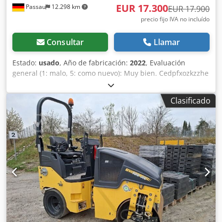
EUR 17.300
Passau
12.298 km
nuestra plataforma.
EUR 17.900
precio fijo IVA no incluído
Consultar
Llamar
Estado:
usado
, Año de fabricación:
2022
, Evaluación
general (1: malo, 5: como nuevo): Muy bien. Cedpfxozkzzhe
Acajrf ---- ¡Nuevo, cumple con las normas de seguridad!
Clasificado