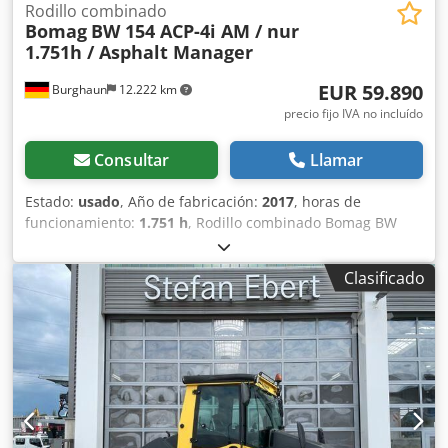
Rodillo combinado
Bomag
BW 154 ACP-4i AM / nur
1.751h / Asphalt Manager
EUR 59.890
Burghaun
12.222 km
precio fijo IVA no incluído
Consultar
Llamar
Estado:
usado
, Año de fabricación:
2017
, horas de
funcionamiento:
1.751 h
, Rodillo combinado Bomag BW
154 ACP-4i AM, año de fabricación: 2017, horas de
funcionamiento: solo 1.751 horas, motor: Kubota [55,4
Clasificado
kW/75 CV], sistema Asphalt Manager 2, cortadora de
asfalto a ambos lados, peso: 7.400 kg, tambor con
superficie lisa, buen estado, listo para su uso inmediato.
Cjdpfx Aozq Tztscajrf Si lo desea, le ofreceremos una
opción de arrendamiento o financiación. El Sr. Mihm (tel. )
estará encantado de atenderle. Para obtener más
información, visite nuestra página web. Salvo errores y
venta previa. Posibilidad de alquiler. = Más información =