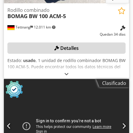
Rodillo combinado
BOMAG
BW 100 ACM-5
Tettnang
12.011 km
Quedan 34 días
Detalles
Estado:
usado
, 1 unidad de rodillo combinador BOMAG BW
100 ACM-5. Puede encontrar todos los datos técnicos del
artículo que se subasta en la sección «Documentos» en
formato PDF, disponible para descargar. Color: como se
Clasificado
muestra en las imágenes, de acuerdo con las fotos y la
inspección. Estado: usado. Csdpfszqaycox Acaorf