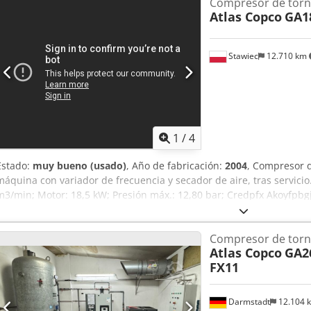
Compresor de torni
Atlas Copco
GA1
Stawiec
12.710 km
1
/
4
Estado:
muy bueno (usado)
, Año de fabricación:
2004
, Compresor 
máquina con variador de frecuencia y secador de aire, tras servicio
m3/min; Motor: 18,5 kW; Presión máx.: 12,80 bar; Credpfx Akoyfpbg
funcionamiento: 12.831 h; Precio: 17.500 neto / 21.525 bruto El co
listo para trabajar, con garantía. Ofrecemos servicio técnico. Enlace
Compresor de torni
Atlas Copco
GA2
FX11
Darmstadt
12.104 