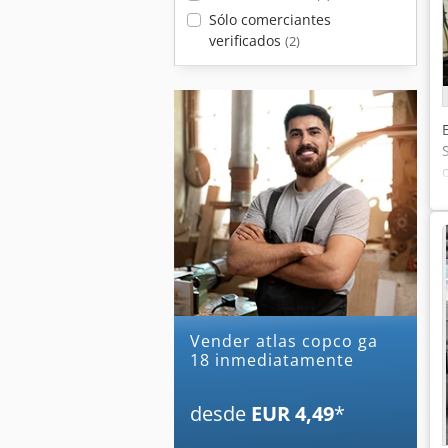
Sólo comerciantes
verificados
(2)
Vender atlas copco ga
18 inmediatamente
desde
EUR 4,49
*