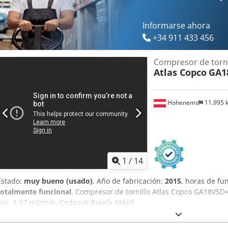
proporcionar piezas de repuesto. Se dispone de documentación. Es po
Crjdpfszipgvsx Akkjf
Informarse ahora
+34 911 433 456
Compresor de torn
Atlas Copco
GA1
Hohenems
11.995
1
/
14
Estado:
muy bueno (usado)
, Año de fabricación:
2015
, horas de f
totalmente funcional
, Compresor de tornillo Atlas Copco GA18VSD+
bar, 3,57 m3/min. Cedpeyk Rxkefx Akkjrf