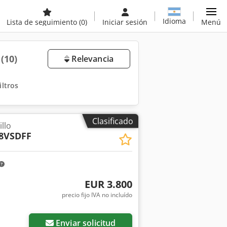
Idioma
Lista de seguimiento
(0)
Iniciar sesión
Menú
a
(10)
Relevancia
iltros
Clasificado
llo
8VSDFF
EUR 3.800
precio fijo IVA no incluído
Enviar solicitud