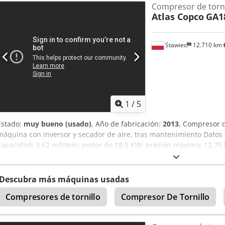
Compresor de torni
Atlas Copco
GA1
Stawiec
12.710 km
1
/
5
Estado:
muy bueno (usado)
, Año de fabricación:
2013
, Compresor 
máquina con inversor y secador de aire, tras mantenimiento Datos 
capacidad: 3,62 m3/min; motor de 18,5 KW; presión máxima: 12,75 
funcionamiento: 8369 h 25900 neto 31857 bruto Compresor totalment
garantía Servicio postventa disponible. Enlace al vídeo a continuaci
Descubra más máquinas usadas
Compresores de tornillo
Compresor De Tornillo