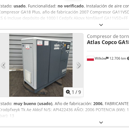
Estado:
usado
, Funcionalidad:
no verificado
, Instalación de aire 
Compresor GA18 Plus, año de fabricación 2007 Compresor GA11VSD+
ES 6 Incluye depósito de 1000 l Cedpfx Akovx Nmfjkerf GA11VSD+FF
aprox. 20.000 GA18 PLUS año 2007, horas de funcionamiento: aprox
de la desmontaje profesional. Carretilla elevadora disponible.
Compresor de torni
Atlas Copco
GA1
Wilków
12.706 km
1
/
9
Estado:
muy bueno (usado)
, Año de fabricación:
2006
, FABRICANT
Crodpfxeyk Tk Ae Akksf N/S: API422436 AÑO: 2006 POTENCIA (kW): 
(bar): 13