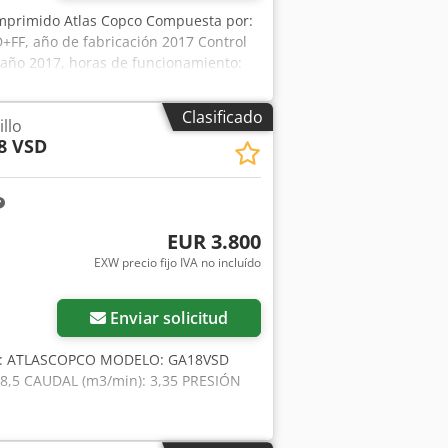
comprimido Atlas Copco Compuesta por:
FF, año de fabricación 2017 Control
 año 2017, horas de funcionamiento:
. 58.000 El comprador es responsable
Clasificado
llo
8 VSD
EUR 3.800
EXW precio fijo IVA no incluído
Enviar solicitud
E: ATLASCOPCO MODELO: GA18VSD
18,5 CAUDAL (m3/min): 3,35 PRESIÓN