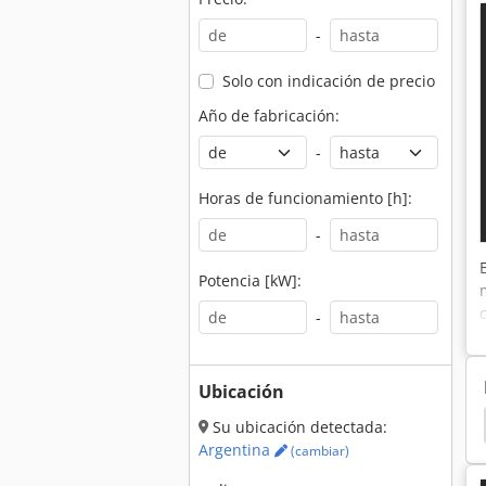
-
Solo con indicación de precio
Año de fabricación:
-
Horas de funcionamiento [h]:
-
Potencia [kW]:
-
Ubicación
ador Rotativo
Cortacésped Rotativo
Rotativa
Su ubicación detectada:
Argentina
(cambiar)