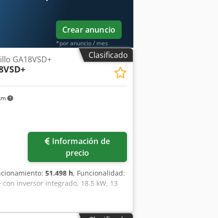
sible realizar una visita in situ.
Crear anuncio
*por anuncio / mes
Clasificado
illo GA18VSD+
8VSD+
 km
Información de
precio
uncionamiento:
51.498 h
, Funcionalidad:
 con inversor integrado, 18.5 kW, 13