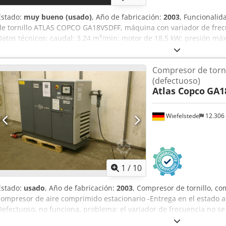
Estado:
muy bueno (usado)
, Año de fabricación:
2003
, Funcionalid
de tornillo ATLAS COPCO GA18VSDFF, máquina con variador de frecu
Datos técnicos: caudal: 3,24 m³/min; motor de 18,5 kW; presión máx
funcionamiento: 11137 h!!! 16200 € (neto) 19926 € (bruto) Credpfj
estado de funcionamiento, listo para usar, con garantía. Ofrecemos 
Compresor de torni
enlace al vídeo.
(defectuoso)
Atlas Copco
GA1
Wiefelstede
12.306
1
/
10
Estado:
usado
, Año de fabricación:
2003
, Compresor de tornillo, c
compresor de aire comprimido estacionario -Entrega en el estado ac
Defectuoso, no funciona, problema: el variador de frecuencia no se
3,2-6,9 m³/min -Potencia del motor: 18-24 kW -Construcción: encap