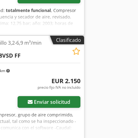
ad:
totalmente funcional
, Compresor
encia y secador de aire, revisado.
ima: 12,75 bar; año: 2003; horas de
zmt Nvox Akkof Compresor en perfecto
servicio técnico. A continuación, el
Clasificado
llo 3,2-6,9 m³/min
8VSD FF
 km
EUR 2.150
precio fijo IVA no incluído
Enviar solicitud
ompresor, grupo de aire comprimido,
tual, tal como se ha inspeccionado -
 comunica con el software -Caudal:
sulado -Presión máxima: 12,75 bares