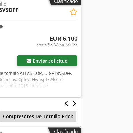
Clasificado
llo
8VSDFF
EUR 6.100
precio fijo IVA no incluído
Enviar solicitud
de tornillo ATLAS COPCO GA18VSDFF,
técnicos: Cjdeyt Hwhspfx Akkerf
bar; año: 2013; horas de
e operativo, listo para trabajar, con
ón.
Compresores De Tornillo Frick
Compresor Tipo Torn
Clasificado