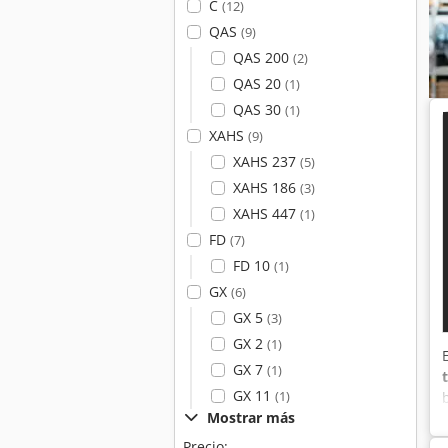
C
(12)
QAS
(9)
QAS 200
(2)
QAS 20
(1)
QAS 30
(1)
XAHS
(9)
XAHS 237
(5)
XAHS 186
(3)
XAHS 447
(1)
FD
(7)
FD 10
(1)
GX
(6)
GX 5
(3)
GX 2
(1)
GX 7
(1)
GX 11
(1)
Mostrar más
Precio: