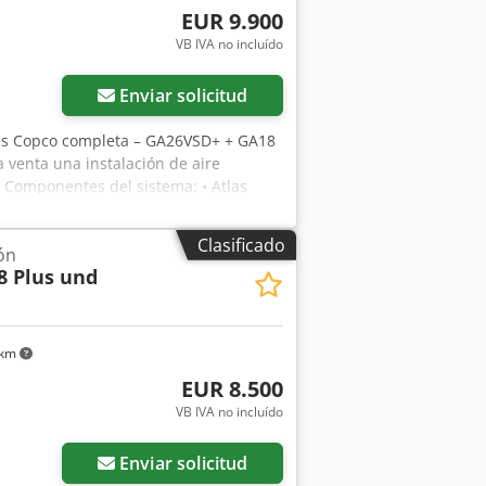
EUR 9.900
VB IVA no incluído
Enviar solicitud
tlas Copco completa – GA26VSD+ + GA18
a venta una instalación de aire
Componentes del sistema: • Atlas
o: aprox. 28.000 h - Potencia: 26 kW -
- 400 V / 50 Hz / 3 fases • Atlas Copco
Clasificado
ón
. 37.000 h - Potencia: 18,5 kW -
8 Plus und
0 rpm • Secador frigorífico Atlas Copco
 de aire comprimido: 13 bar - Conexión:
 - Horas de funcionamiento según
trol / sin tuberías / con accesorios
 km
en 2024. Estado visual según fotos.
EUR 8.500
osibilidad y recomendación de
VB IVA no incluído
onsulta • Venta preferente a empresas •
Enviar solicitud