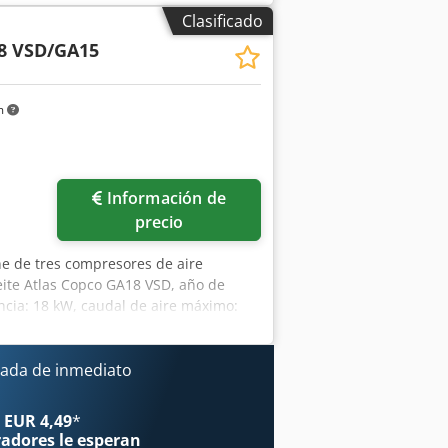
de carga: 30754 h -Año de fabricación:
Clasificado
8 VSD/GA15
m
ás fotos
Información de
precio
ne de tres compresores de aire
eite Atlas Copco GA18 VSD, año de
ncia: 18 kW, caudal de aire máximo:
300 mm/900 mm/1500 mm, peso:
e 69000 h. 2) Compresor de tornillo
presión de funcionamiento máxima: 13
ada de inmediato
s de la máquina X/Y/Z:
te 400 kg, horas de funcionamiento:
 EUR 4,49
*
aceite Atlas Copco GA15, destinado a
radores
le esperan