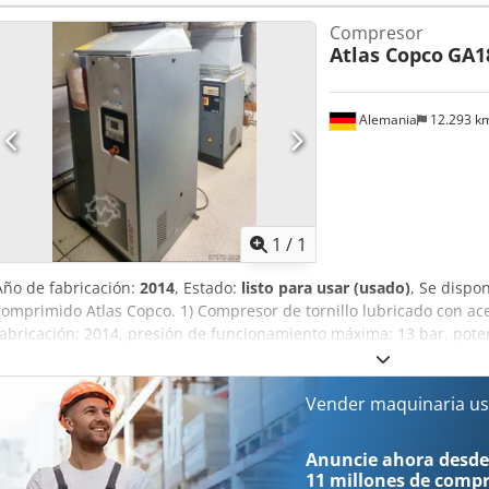
Codpfxehabk De Akkorf -Horas de funcionamiento: 108252 h -Horas 
Compresor
2003 -Dimensiones: 1850/850/H1900 mm -Peso: 592 kg
Atlas Copco
GA1
Alemania
12.293 k
Pedir m
1
/
1
Año de fabricación:
2014
, Estado:
listo para usar (usado)
, Se dispo
comprimido Atlas Copco. 1) Compresor de tornillo lubricado con ac
fabricación: 2014, presión de funcionamiento máxima: 13 bar, pote
216 m³/h, dimensiones de la máquina X/Y/Z: aproximadamente 1
aproximadamente 550 kg, horas de funcionamiento: aproximadament
lubricado con aceite Atlas Copco GA15, año de fabricación: 1998, 
Vender maquinaria us
bar, potencia: 15 kW, caudal de aire máximo: 155 m³/h, dimensione
aproximadamente 1900 mm/700 mm/1600 mm, peso: aproximadamen
Anuncie ahora desde
aproximadamente 69000 h. 3) Compresor de tornillo lubricado con 
11 millones de comp