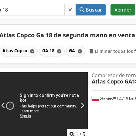
Buscar
Vender
Atlas Copco Ga 18 de segunda mano en vent
Atlas Copco
GA 18
GA
Eliminar todos los f
Compresor de torni
Atlas Copco
GA1
Stawiec
12.710 km
1
/
5