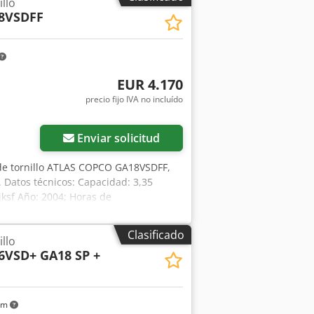
llo
8VSDFF
EUR 4.170
precio fijo IVA no incluído
Enviar solicitud
de tornillo ATLAS COPCO GA18VSDFF,
. Datos técnicos: Capacidad: 3,35
jksf Año: 2004; Horas de
mpresor está completamente operativo,
 al vídeo a continuación.
Clasificado
llo
6VSD+ GA18 SP +
km