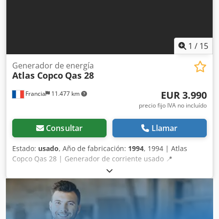
1
/
15
Generador de energía
Atlas Copco
Qas 28
EUR 3.990
Francia
11.477 km
precio fijo IVA no incluído
Consultar
Llamar
Estado:
usado
, Año de fabricación:
1994
, 1994 | Atlas
Copco Qas 28 | Generador de corriente usado 📍
Ubicación: Francia 🚛 Entrega disponible en su destino –
¡Utilice nuestra calculadora de envíos para estimar los
costes de transporte! 💰 Cómprelo ahora por 4.000 EUR o
haga una oferta. Pago a la entrega disponible por una
tarifa asequible (sujeto a aprobación)* 👷‍♂️ Inspeccionado