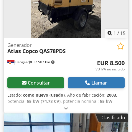
1
/
15
Generador
Atlas Copco
QAS78PDS
EUR 8.500
Beograd
12.507 km
VB IVA no incluído
Consultar
Llamar
Estado:
como nuevo (usado)
, Año de fabricación:
2003
,
potencia:
55 kW (74,78 CV)
, potencia nominal:
55 kW
(74,78 CV)
, excelente estado Crsdpfx Adjy Rqmiehsf
Clasificado