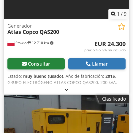
1
/
9
Generador
Atlas Copco
QAS200
EUR 24.300
Stawiec
12.710 km
precio fijo IVA no incluído
Consultar
Llamar
Estado:
muy bueno (usado)
, Año de fabricación:
2015
,
GRUPO ELECTRÓGENO ATLAS COPCO QAS200, 200 kVA,
fabricado en 2015, revisado. Datos técnicos: Potencia: 200
kVA (160 kW); Año de fabricación: 2015; Motor: VOLVO
Clasificado
PENTA; Horas de funcionamiento: 3705 horas. Credpfjzp H
T Hex Adhjf El grupo electrógeno está en perfecto estado
de funcionamiento. Precio neto: 105.000 PLN Precio bruto:
129.150 PLN Enlace al vídeo a continuación.