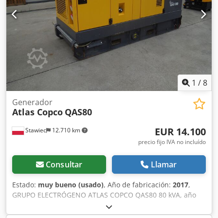
1
/
8
Generador
Atlas Copco
QAS80
EUR 14.100
Stawiec
12.710 km
precio fijo IVA no incluído
Consultar
Llamar
Estado:
muy bueno (usado)
, Año de fabricación:
2017
,
GRUPO ELECTRÓGENO ATLAS COPCO QAS80 80 kVA, año
2017, revisado. Datos técnicos: Potencia: 80 kVA (64 kW);
Año de fabricación: 2017; Motor: PERKINS. Horas de