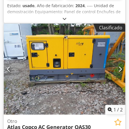
Estado:
usado
, Año de fabricación:
2024
, ---- Unidad de
demostración Equipamiento: Panel de control Enchufes de
5 polos ELP B 32/16 A +DS Enchufe de 16 A RIM Relé de
control de aislamiento Interruptor de batería Manual de
Clasificado
instrucciones (en alemán) Crodpfxszkz Eae Adhef
1
/
2
Otro
Atlas Copco
AC Generator QAS30