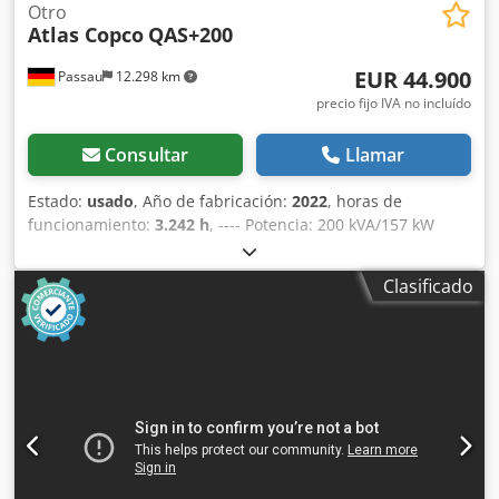
Otro
Atlas Copco
QAS+200
EUR 44.900
Passau
12.298 km
precio fijo IVA no incluído
Consultar
Llamar
Estado:
usado
, Año de fabricación:
2022
, horas de
funcionamiento:
3.242 h
, ---- Potencia: 200 kVA/157 kW
Depósito de combustible: 585 litros Horas de
funcionamiento: 3242 h, año de fabricación: 12/2022
Clasificado
Csdpfozrkuaex Adhsrf Tomas de corriente: 125-63-32-16 A
+ DS Interruptor diferencial de tipo B