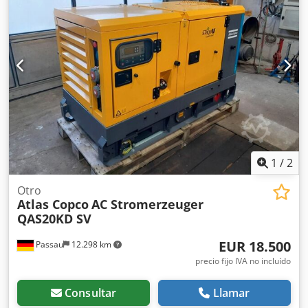
1
/
2
Otro
Atlas Copco
AC Stromerzeuger
QAS20KD SV
EUR 18.500
Passau
12.298 km
precio fijo IVA no incluído
Consultar
Llamar