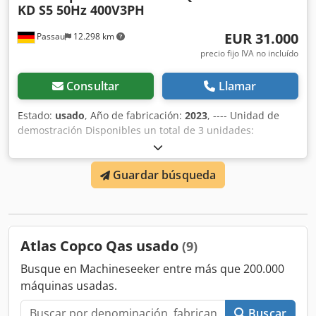
KD S5 50Hz 400V3PH
EUR 31.000
Passau
12.298 km
precio fijo IVA no incluído
Consultar
Llamar
Estado:
usado
, Año de fabricación:
2023
, ---- Unidad de
demostración Disponibles un total de 3 unidades:
Generador de corriente alterna QAS30 KD S5 50 Hz 400 V
3PH N.º de equipo: 100583713 N.º de serie: ESF373329 Año
Guardar búsqueda
de fabricación: 2023 Crjdpfx Aozkz Disdhsf Generador de
corriente alterna QAS30 KD S5 50 Hz 400 V 3PH N.º de
equipo: 100583714 N.º de serie: ESF373330 Año de
fabricación: 2023 Equipamiento: Paquete de idiomas 3
EN+DE+NL+FR+IT Enchufes de 5 polos, 63 A ELP-B 32/16 A +
Atlas Copco Qas usado
(9)
DS DS-RIM 3P 16 A Relé de supervisión del aislamiento
Interruptor de desconexión de la batería Manual de
Busque en Machineseeker entre más que 200.000
instrucciones en alemán
máquinas usadas.
Buscar