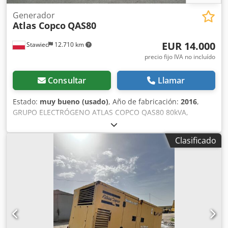
Generador
Atlas Copco
QAS80
EUR 14.000
Stawiec
12.710 km
precio fijo IVA no incluído
Consultar
Llamar
Estado:
muy bueno (usado)
, Año de fabricación:
2016
,
GRUPO ELECTRÓGENO ATLAS COPCO QAS80 80kVA,
fabricación 2016 Especificaciones técnicas: Potencia: 80
kVA (64 kW); año de fabricación: 2016; motor: PERKINS
Clasificado
horas de funcionamiento: 2950 horas El grupo electrógeno
está en perfecto estado de funcionamiento. Precio neto:
59.500 PLN Precio bruto: 73.185 PLN Crjdpfjzcn Dzsx Adhjf