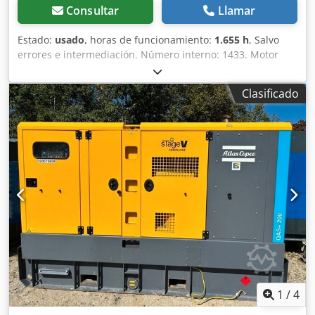
Consultar
Llamar
Estado:
usado
, horas de funcionamiento:
1.655 h
, Salvo
errores e intermediación. Número interno: 1433. Motor
PERKINS. El vehículo no ha sido reacondicionado.
Posibilidad de entrega en todo el país con un coste
Clasificado
adicional. Salvo errores e intermediación. Con gusto
aceptaremos su vehículo como parte del pago. Posibilidad
de financiación/leasing, incluso sin entrada. ¿Tiene alguna
pregunta? ¡Estaremos encantados de asesorarle!
Crsdpfxjzp Avkj Adhjf
1
/
4