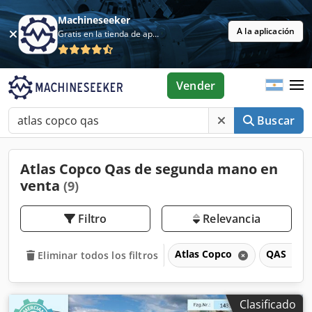
Machineseeker
A la aplicación
Gratis en la tienda de aplicaciones
Vender
Buscar
Atlas Copco Qas de segunda mano en
venta
(9)
Filtro
Relevancia
Atlas Copco
QAS
Eliminar todos los filtros
Clasificado