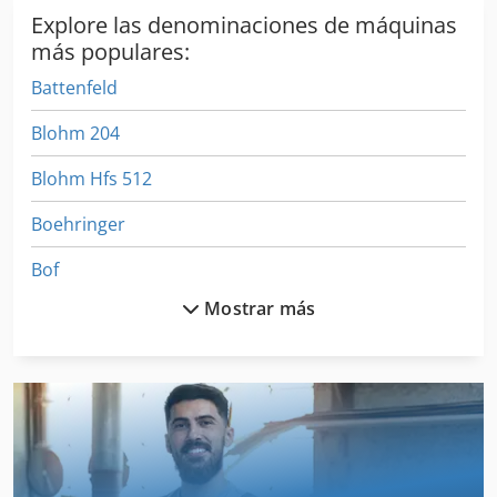
Explore las denominaciones de máquinas
más populares:
Battenfeld
Blohm 204
Blohm Hfs 512
Boehringer
Bof
Mostrar más
Boge Autotronic
Bohle
Bohner
Boley
Bosch