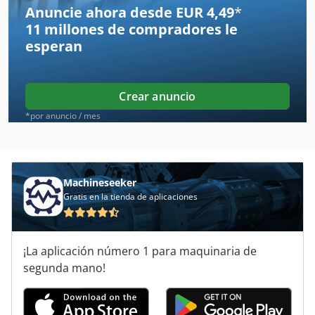
Anuncie ahora desde EUR 4,49
*
11 millones de compradores
le
Brinkmann
esperan
Groschopp
Haubold
Crear anuncio
Helio
*por anuncio / mes
Hoefler
Ingersoll Bohle
Machineseeker
Gratis en la tienda de aplicaciones
Kobold
Leifeld
¡La aplicación número 1 para maquinaria de
Loh
segunda mano!
Loher