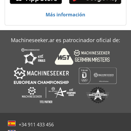
Maquinas Hoffmann
Overbeck
Más información
Roehm
Roemheld
Machineseeker.ar es patrocinador oficial de:
Schleicher Bohrfix
+34 911 433 456