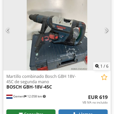
Producción máxima: 80 bolsas/min Dodjrrv T Iopfx Antsck
1
/
6
Martillo combinado Bosch GBH 18V-
45C de segunda mano
BOSCH
GBH-18V-45C
EUR 619
Gemert
12.058 km
VB IVA no incluído