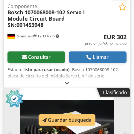
Componente
Bosch
1070068008-102 Servo i
Module Circuit Board
SN:001453948
EUR 302
Remscheid
12.114 km
precio fijo IVA no incluído
Consultar
Llamar
Estado:
listo para usar (usado)
, Bosch 1070068008-102,
placa de circuito del módulo Servo i, n.º de serie:
001453948, usada, con leves signos de uso, 100 %
funcional, el alcance del suministro se corresponde con las
Clasificado
fotos. Dcodpsi D T S Ijfx Antok
Guardar búsqueda