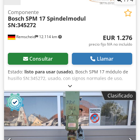
Componente
Bosch
SPM 17 Spindelmodul
SN:345272
EUR 1.276
Remscheid
12.114 km
precio fijo IVA no incluído
Consultar
Llamar
Estado:
listo para usar (usado)
, Bosch SPM 17 módulo de
husillo SN:345272, usado, con signos normales de uso,
100% funcional, suministro según fotos. Dodpfx Anox Eqy
Ejtock
Clasificado