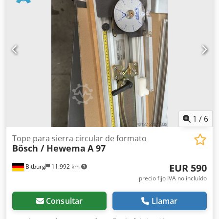
20X20X20 Dedpfxsymd Nns Antsck
1
/
6
Tope para sierra circular de formato
Bösch / Hewema
A 97
EUR 590
Bitburg
11.992 km
precio fijo IVA no incluído
Consultar
Llamar