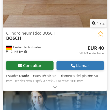
1
/
2
Cilindro neumático BOSCH
BOSCH
EUR 40
Tauberbischofsheim
12.146 km
VB IVA no incluído
Consultar
Llamar
Estado:
usado
, Datos técnicos: - Diámetro del pistón: 50
mm Dcedezrxm Dspfx Antek - Carrera: 100 mm