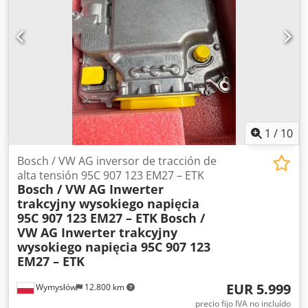
armario de control independiente, sistema de control de la
caldera Loos-Boiler-Control LBC, bomba de agua de
alimentación, tipo Eco 1, potencia 89 kW, volumen 41 l,
temperatura 238 °C, presión de funcionamiento admisible
31 bar, sobrepresión de prueba 56 bar, Dcsdpfxjzltale
Antjk y las válvulas de cierre gruesas y finas existentes.
1
/
10
Bosch / VW AG inversor de tracción de
alta tensión 95C 907 123 EM27 – ETK
Bosch / VW AG Inwerter
trakcyjny wysokiego napięcia
95C 907 123 EM27 – ETK
Bosch /
VW AG Inwerter trakcyjny
wysokiego napięcia 95C 907 123
EM27 – ETK
EUR 5.999
Wymysłów
12.800 km
precio fijo IVA no incluído