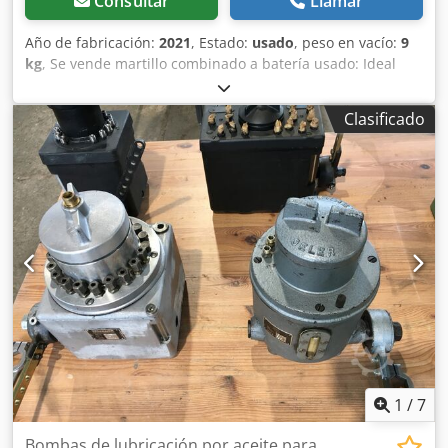
Consultar
Llamar
Año de fabricación:
2021
, Estado:
usado
, peso en vacío:
9
kg
, Se vende martillo combinado a batería usado: Ideal
para trabajos pesados. Independiente de la red eléctrica.
Año de fabricación: 2021 Incluye 2 baterías (12 Ah),
Clasificado
cargador y maletín. Dcjdpfx Aezqhp Esntjk Para taladrar y
cincelar. 3 velocidades. Precio: 750 €, IVA incluido.
¡Disponibles varias unidades en stock!
1
/
7
Bombas de lubricación por aceite para