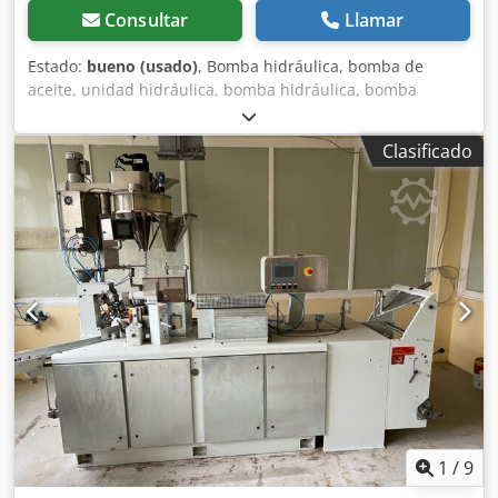
Consultar
Llamar
Estado:
bueno (usado)
, Bomba hidráulica, bomba de
aceite, unidad hidráulica, bomba hidráulica, bomba
hidráulica, motor eléctrico, motor de corriente continua,
motor de tracción, motor de transmisión. -Fabricante:
Clasificado
Bosch, bomba hidráulica -Tipo: brida/eje: ver foto,
cuadrado de 8 x 17 mm -Cantidad: 4 bombas disponibles -
Precio: por unidad Dodpfx Ansvwi Nqotsck -Dimensiones:
87/84/H100 mm -Peso: 1,9 kg
1
/
9