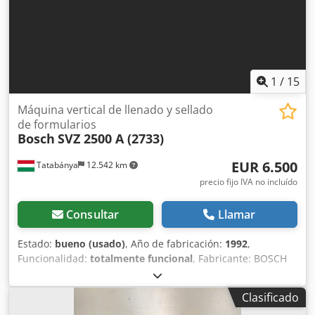
1
/
15
Máquina vertical de llenado y sellado
de formularios
Bosch
SVZ 2500 A (2733)
EUR 6.500
Tatabánya
12.542 km
precio fijo IVA no incluído
Consultar
Llamar
Estado:
bueno (usado)
, Año de fabricación:
1992
,
Funcionalidad:
totalmente funcional
, Fabricante: BOSCH
Punta: SVZ 2500 A Longitud máxima de la bolsa: 400 mm
Longitud mínima de la bolsa: 100 mm Anchura máxima de
Clasificado
la bolsa: 250 mm Anchura mínima de la bolsa: 90 mm