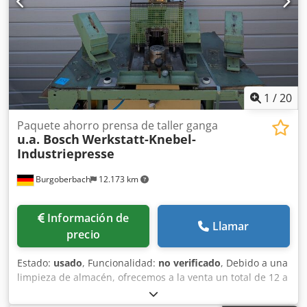
1
/
20
Paquete ahorro prensa de taller ganga
u.a. Bosch
Werkstatt-Knebel-
Industriepresse
Burgoberbach
12.173 km
Información de
Llamar
precio
Estado:
usado
, Funcionalidad:
no verificado
, Debido a una
limpieza de almacén, ofrecemos a la venta un total de 12 a
15 máquinas/prensas/prensas de taller usadas (ver
imágenes, entre ellas, de Bosch). Las máquinas están