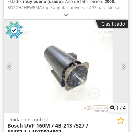
Estado:
muy bueno (usado)
, Año de fabricación:
2008
,
BÖSCH/ HEWEMA tope angular universal A97 para sierras
circulares de formato En posición cerrada se realizan
cortes a 90°. Al ajustar el ángulo de corte, ambos perfiles
Clasificado
de tope se mueven de forma sincronizada. Los cortes
pueden realizarse tanto en el tope delantero como en el
trasero. Dsdpezbytlefx Antock El ángulo de corte se lee en
el disco de escala.
1
/
4
Unidad de control
Bosch
UVF 160M / 4B-21S /527 /
55432-1 / 1070914867