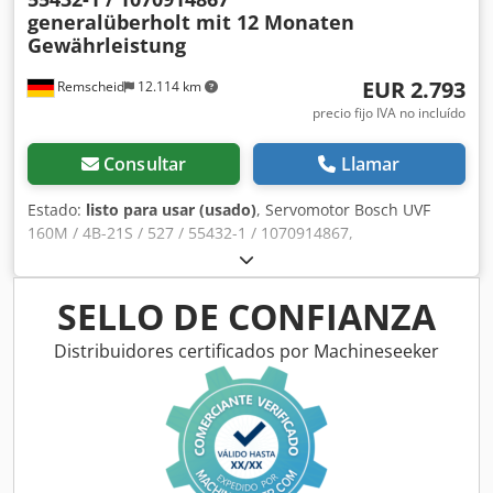
generalüberholt mit 12 Monaten
Gewährleistung
EUR 2.793
Remscheid
12.114 km
precio fijo IVA no incluído
Consultar
Llamar
Estado:
listo para usar (usado)
, Servomotor Bosch UVF
160M / 4B-21S / 527 / 55432-1 / 1070914867,
completamente reacondicionado y probado por personal
cualificado, con 12 meses de garantía, 100 % funcional. El
alcance del suministro se corresponde con las fotos. Para
SELLO DE CONFIANZA
este artículo no se aplican los descuentos de venta
acordados. Por favor, solicite el precio por separado.
Distribuidores certificados por Machineseeker
¡ATENCIÓN: Consulte los costes de embalaje y envío por
separado! Dsdpfxsk Ru Dcs Antock