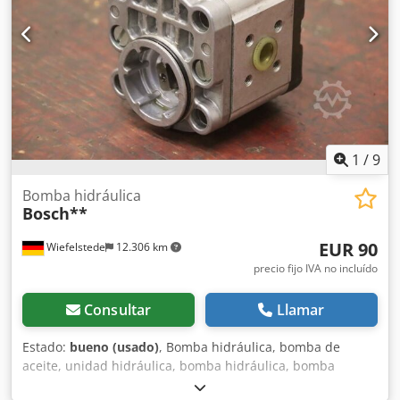
1
/
9
Bomba hidráulica
Bosch**
EUR 90
Wiefelstede
12.306 km
precio fijo IVA no incluído
Consultar
Llamar
Estado:
bueno (usado)
, Bomba hidráulica, bomba de
aceite, unidad hidráulica, bomba hidráulica, bomba
hidráulica, motor eléctrico, motor de corriente continua,