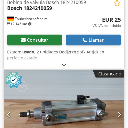
Bobina de válvula Bosch 1824210059
Bosch
1824210059
EUR 25
Tauberbischofsheim
12.146 km
VB IVA no incluído
Consultar
Llamar
Estado:
usado
, 2 unidades Dedjzrxnzjpfx Antjck en
perfecto estado.
Clasificado