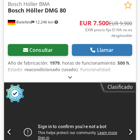
Bosch Höller BMA
Bosch Höller
DMG 80
EUR 7.500
Bielefeld
12.246 km
EUR 9.900
EXW precio fijo El IVA no es
desglosable
Consultar
Llamar
Año de fabricación:
1979
, horas de funcionamiento:
500 h
,
Estado:
reacondicionado (usado)
, Funcionalidad:
totalmente funcional
, número de máquina/vehículo:
123
,
Máquina robusta y fiable Höller Bosch BMA para sellado
Clasificado
de bolsas de cuatro lados. Rendimiento de 10 a 40 bolsas
por minuto. Dcjdpfx Aoizag Tsntjk Revisión completa en
2022, que incluye una electrónica totalmente nueva y la
adaptación a un sistema de servomotor. Incluye unidad
dosificadora de tipo tornillo sin fin.