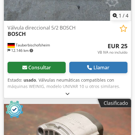
1
/
4
Válvula direccional 5/2 BOSCH
BOSCH
EUR 25
Tauberbischofsheim
12.146 km
VB IVA no incluído
Consultar
Llamar
Estado:
usado
, Válvulas neumáticas compatibles con
máquinas WEINIG, modelo UNIVAR 10 u otros similares.
Dcedpfx Anozrxlastek Accionamiento estándar a ambos
lados o retorno por resorte. Datos técnicos: - Cantidad: 27
Clasificado