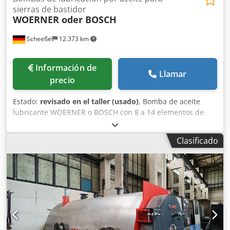
sierras de bastidor
WOERNER oder BOSCH
Scheeßel
12.373 km
Información de
Llamar
precio
Estado:
revisado en el taller (usado)
, Bomba de aceite
lubricante WOERNER o BOSCH con 8 a 14 elementos de
bombeo y accionamiento oscilante, la cantidad de aceite
suministrada por cada elemento de bomba es regulable
Clasificado
individualmente. Dsdpjxl Aauefx Antock