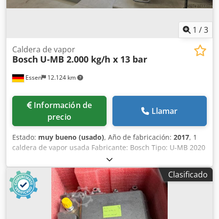
inspeccionado previa cita. Con gusto le enviaremos más
fotos, documentación técnica y planos a petición.
1
/
3
Caldera de vapor
Bosch
U-MB 2.000 kg/h x 13 bar
Essen
12.124 km
Información de
Llamar
precio
Estado:
muy bueno (usado)
, Año de fabricación:
2017
, 1
caldera de vapor usada Fabricante: Bosch Tipo: U-MB 2020
Potencia: 2.000 kg/h Presión de funcionamiento admisible:
13,0 bar Presión de prueba elevada: 24,1 bar Temperatura
Clasificado
máxima: 195 °C Volumen total: 2.065 l Año de fabricación:
01/2017 Marcado CE: CE 0036 Equipada con quemador de
gas Weishaupt, tipo WM-G20/3-A, 300-2.000 kW, versión
ZM-LN, 15-500 mbar, circuito de regulación de gas,