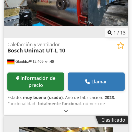
1
/
13
Calefacción y ventilador
Bosch
Unimat UT‑L 10
Glaubitz
12.469 km
Información de
Llamar
precio
Estado:
muy bueno (usado)
, Año de fabricación:
2023
,
Funcionalidad:
totalmente funcional
, número de
máquina/vehículo:
140563
, potencia:
1.300 kW (1.767,51
CV)
, peso total:
2.600 kg
, ancho total:
1.424 mm
, longitud
Clasificado
total:
3.787 mm
, altura total:
2.402 mm
, presión:
6 bar
,
capacidad de calefacción:
1.300 kW (1.767,51 CV)
,