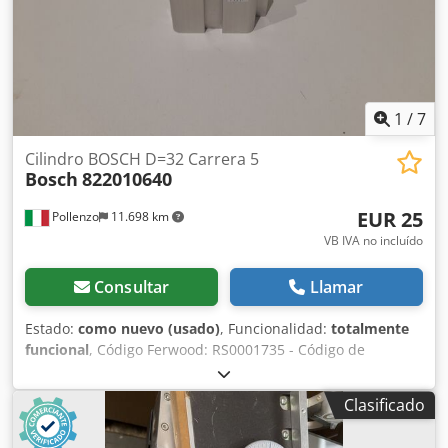
1
/
7
Cilindro BOSCH D=32 Carrera 5
Bosch
822010640
EUR 25
Pollenzo
11.698 km
VB IVA no incluído
Consultar
Llamar
Estado:
como nuevo (usado)
, Funcionalidad:
totalmente
funcional
, Código Ferwood: RS0001735 - Código de
fabricante: 822010640 - Estado: Como nuevo (artículo de
exposición) - Funcionalidad: Totalmente funcional -
Clasificado
Máquina compatible: - Si está interesado, ofrecemos
servicio de reacondicionamiento, contáctenos. 1KG