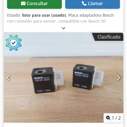
Consultar
Llamar
Estado:
listo para usar (usado)
, Placa adaptadora Bosch
con conexión para sensor, compatible con Bosch SE-
LB3.075.030-00.000 / Sensor rotatorio ERN 221.2133-1000.
Artículo usado, en buen estado de conservación, 100 %
Clasificado
funcional. El alcance del suministro se indica en las fotos.
Dcjdpfszr Dc Dsx Antek
1
/
2