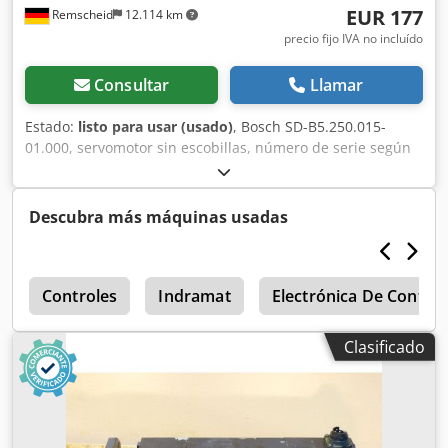
EUR 177
Remscheid
12.114 km
precio fijo IVA no incluído
Consultar
Llamar
Estado:
listo para usar (usado)
, Bosch SD-B5.250.015-
01.000, servomotor sin escobillas, número de serie según
la foto, distancia entre los orificios de montaje: 152 x 152
mm, diámetro del eje de transmisión: 32 mm, usado, con
signos de uso importantes, conector dañado,
Descubra más máquinas usadas
funcionamiento al 100 %. ATENCIÓN: ¡Solicite por
separado los costos de embalaje y envío! Crjdpfxsi D E Uxs
Afpef
a
Controles
Indramat
Electrónica De Control
Clasificado