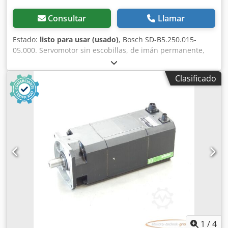
Consultar
Llamar
Estado:
listo para usar (usado)
, Bosch SD-B5.250.015-
05.000. Servomotor sin escobillas, de imán permanente,
número de serie: 746000208. Un conector está ligeramente
dañado, como se muestra en la foto. Usado, con signos
Clasificado
normales de uso, 100 % funcional. El alcance del
suministro se corresponde con las fotos. ATENCIÓN:
¡Solicite por separado el presupuesto para el embalaje y el
envío! ATENCIÓN: Por favor, solicite por separado el coste
del embalaje y el transporte. Crjdpoi D E U Hefx Afpsf
1
/
4