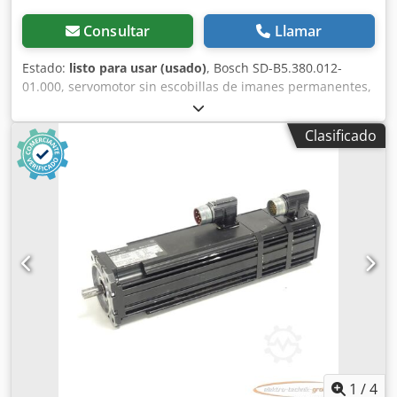
Consultar
Llamar
Estado:
listo para usar (usado)
, Bosch SD-B5.380.012-
01.000, servomotor sin escobillas de imanes permanentes,
número de serie: SN:641128, usado, con signos normales
de uso, 100 % funcional. El alcance del suministro se
Clasificado
corresponde con las fotos. ATENCIÓN: ¡Solicite por
separado el presupuesto para el embalaje y el envío!
Codpei D Hbljfx Afporf
1
/
4