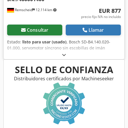
EUR 877
Remscheid
12.114 km
precio fijo IVA no incluído
Consultar
Llamar
Estado:
listo para usar (usado)
, Bosch SD-B4.140.020-
01.000, servomotor síncrono sin escobillas de imán
permanente, número de serie: 7460001400. Usado, con
signos normales de uso, funcionamiento al 100%. El
alcance del suministro se corresponde con las fotografías.
SELLO DE CONFIANZA
Cjdpsi D E Tzsfx Afpsrf
Distribuidores certificados por Machineseeker