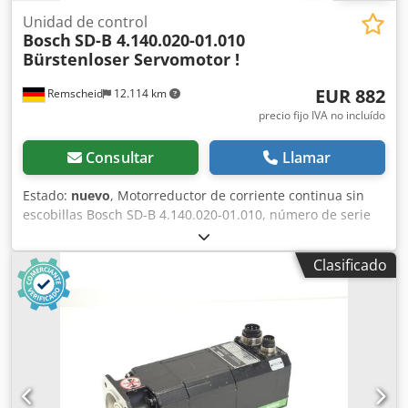
Unidad de control
Bosch
SD-B 4.140.020-01.010
Bürstenloser Servomotor !
EUR 882
Remscheid
12.114 km
precio fijo IVA no incluído
Consultar
Llamar
Estado:
nuevo
, Motorreductor de corriente continua sin
escobillas Bosch SD-B 4.140.020-01.010, número de serie
según la foto, sin usar, en su embalaje original, 100 %
funcional, el alcance del suministro se indica en las fotos,
Clasificado
distancia entre los orificios de fijación: 117 x 117 mm,
diámetro del eje de transmisión: 25 mm. Csdei D E Skspfx
Afperf