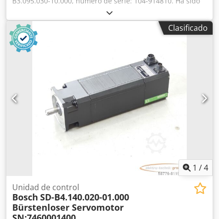
B3.095.030-10.000, número de serie: 104-914810. Ha sido
revisado y probado por completo por personal cualificado
y cuenta con una garantía de 12 meses. Funciona al 100%.
Clasificado
El alcance del suministro se corresponde con las fotos.
Para este artículo no se aplican los descuentos de venta
acordados. Por favor, solicite el precio por separado.
Crsdpfoi D E Tajx Afpjf
1
/
4
Unidad de control
Bosch
SD-B4.140.020-01.000
Bürstenloser Servomotor
SN:7460001400