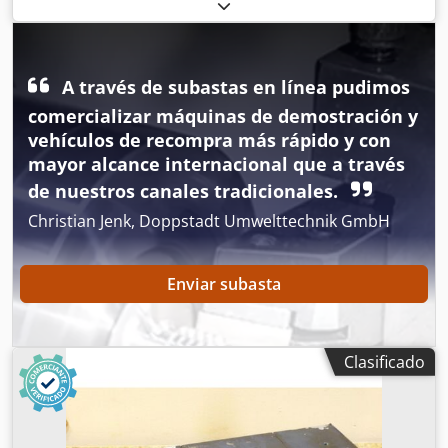
afectar al funcionamiento, revisado y probado por
completo por profesionales con 12 meses de garantía,
100% funcional, alcance de suministro según fotos, los
descuentos de venta acordados no se aplican a este
A través de subastas en línea pudimos
artículo. ¡Pregunte por el precio por separado! ATENCIÓN:
¡Consulte por separado los costes de embalaje y envío!
comercializar máquinas de demostración y
ATENCIÓN: ¡Consulte por los costes de embalaje y
vehículos de recompra más rápido y con
transporte por separado! Crsdsvmu H Tepfx Afpjf
mayor alcance internacional que a través
de nuestros canales tradicionales.
Christian Jenk, Doppstadt Umwelttechnik GmbH
Enviar subasta
Clasificado