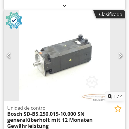
Punta: SVZ 2500 A Credpfx Aerrv T Isfpof Longitud máxima
de la bolsa: 400 mm Longitud mínima de la bolsa: 100 mm
Clasificado
Anchura máxima de la bolsa: 250 mm Anchura mínima de
la bolsa: 90 mm Producción máxima: 80 bolsas/min
1
/
4
Unidad de control
Bosch
SD-B5.250.015-10.000 SN
generalüberholt mit 12 Monaten
Gewährleistung