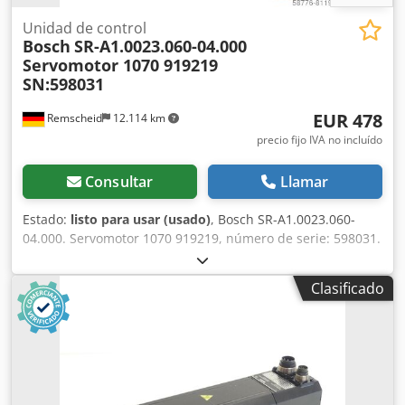
Unidad de control
Bosch
SR-A1.0023.060-04.000
Servomotor 1070 919219
SN:598031
EUR 478
Remscheid
12.114 km
precio fijo IVA no incluído
Consultar
Llamar
Estado:
listo para usar (usado)
, Bosch SR-A1.0023.060-
04.000. Servomotor 1070 919219, número de serie: 598031.
Usado, con signos normales de uso, funcionamiento 100
%, el alcance del suministro se muestra en las fotos. Crjdoi
Clasificado
D Hgqopfx Afpof