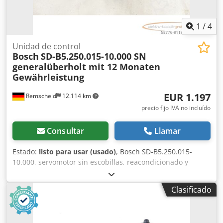
1
/
4
Unidad de control
Bosch
SD-B5.250.015-10.000 SN
generalüberholt mit 12 Monaten
Gewährleistung
EUR 1.197
Remscheid
12.114 km
precio fijo IVA no incluído
Consultar
Llamar
Estado:
listo para usar (usado)
, Bosch SD-B5.250.015-
10.000, servomotor sin escobillas, reacondicionado y
probado profesionalmente, con 12 meses de garantía.
Completamente funcional, 100%. El alcance del suministro
Clasificado
se indica en las fotos. No se aplican los descuentos de
venta acordados para este artículo. Por favor, consulte el
precio por separado. Crsdpfx Afei D Hacspsf