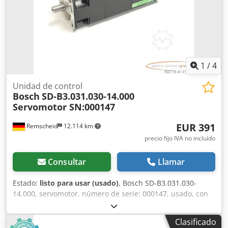
1
/
4
Unidad de control
Bosch
SD-B3.031.030-14.000
Servomotor SN:000147
EUR 391
Remscheid
12.114 km
precio fijo IVA no incluído
Consultar
Llamar
Estado:
listo para usar (usado)
, Bosch SD-B3.031.030-
14.000, servomotor, número de serie: 000147, usado, con
signos normales de uso, funcionamiento al 100 %, el
alcance del suministro se indica en las fotos. Credpfxei D E
Clasificado
Syo Afpef