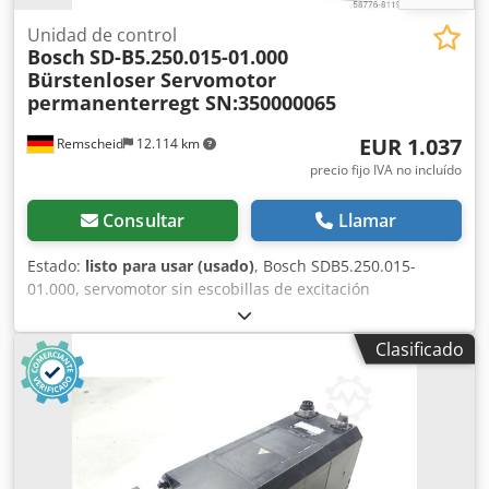
Unidad de control
Bosch
SD-B5.250.015-01.000
Bürstenloser Servomotor
permanenterregt SN:350000065
EUR 1.037
Remscheid
12.114 km
precio fijo IVA no incluído
Consultar
Llamar
Estado:
listo para usar (usado)
, Bosch SDB5.250.015-
01.000, servomotor sin escobillas de excitación
permanente, n.º de serie: 350000065, usado, con signos
normales de uso, 100 % funcional. El alcance del
Clasificado
suministro se corresponde con las fotos. ATENCIÓN:
¡Solicite por separado los costes de embalaje y envío!
Csdpoi D E U Aofx Afporf