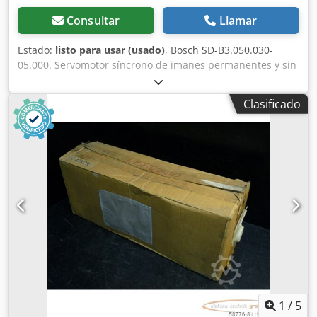
Consultar
Llamar
Estado:
listo para usar (usado)
, Bosch SD-B3.050.030-
05.000. Servomotor síncrono de imanes permanentes y sin
escobillas, número de serie, usado, con signos normales
de uso, 100 % funcional. El alcance del suministro se
Clasificado
corresponde con las fotos. Crodpsi D E S Iefx Afpsf
1
/
5