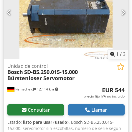
1
/
3
Unidad de control
Bosch
SD-B5.250.015-15.000
Bürstenloser Servomotor
EUR 544
Remscheid
12.114 km
precio fijo IVA no incluído
Consultar
Llamar
Estado:
listo para usar (usado)
, Bosch SD-B5.250.015-
15.000, servomotor sin escobillas, número de serie según