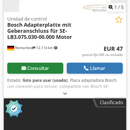
1
/
5
Unidad de control
Bosch
Adapterplatte mit
Geberanschluss für SE-
LB3.075.030-00.000 Motor
EUR 47
Remscheid
12.114 km
precio fijo IVA no incluído
Consultar
Llamar
Estado:
listo para usar (usado)
, Placa adaptadora Bosch
con conexión para sensor, compatible con Bosch SE-
LB3.075.030-00.000 / Sensor rotatorio ERN 221.2133-1000.
Artículo usado, en buen estado de conservación, 100 %
Clasificado
funcional. El alcance del suministro se indica en las fotos.
Crodpfx Afozr Dc Djpef