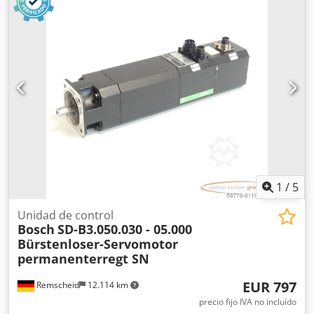
envío! Credpfxsi D Hhco Afpof
1
/
5
Unidad de control
Bosch
SD-B3.050.030 - 05.000
Bürstenloser-Servomotor
permanenterregt SN
EUR 797
Remscheid
12.114 km
precio fijo IVA no incluído