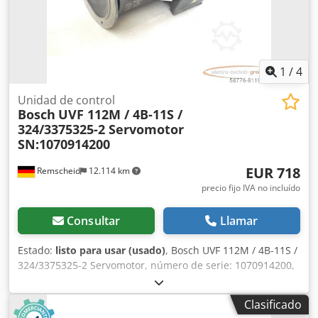
1
/
4
Unidad de control
Bosch
UVF 112M / 4B-11S /
324/3375325-2 Servomotor
SN:1070914200
EUR 718
Remscheid
12.114 km
precio fijo IVA no incluído
Consultar
Llamar
Estado:
listo para usar (usado)
, Bosch UVF 112M / 4B-11S /
324/3375325-2 Servomotor, número de serie: 1070914200,
usado, con signos normales de uso, funcionamiento al 100
%, el alcance del suministro se muestra en las fotos.
Clasificado
¡ATENCIÓN: Solicite por separado los costos de embalaje y