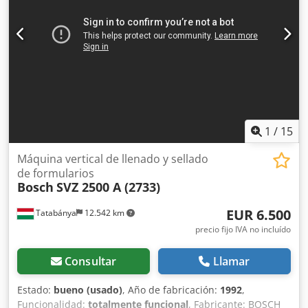
1
/
15
Máquina vertical de llenado y sellado
de formularios
Bosch
SVZ 2500 A (2733)
EUR 6.500
Tatabánya
12.542 km
precio fijo IVA no incluído
Consultar
Llamar
Estado:
bueno (usado)
, Año de fabricación:
1992
,
Funcionalidad:
totalmente funcional
, Fabricante: BOSCH