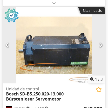
la fotografía, distancia entre los orificios de los agujeros de
montaje: 152 x 152 mm, diámetro del eje de transmisión:
Clasificado
32 mm, usado, con signos normales de uso, conector
ligeramente dañado, 100 % funcional. ATENCIÓN: ¡Por
favor, solicite el coste del embalaje y el envío por
separado! Csdpfx Afsi D Ha Iopjrf
1
/
3
Unidad de control
Bosch
SD-B5.250.020-13.000
Bürstenloser Servomotor
Remscheid
12.114 km