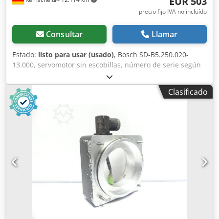
EUR 503
precio fijo IVA no incluído
Consultar
Llamar
Estado:
listo para usar (usado)
, Bosch SD-B5.250.020-
13.000, servomotor sin escobillas, número de serie según
la foto, distancia entre los orificios de montaje: 152 x 152
mm, diámetro del eje de transmisión: 32 mm, usado, con
Clasificado
signos normales de uso, conector ligeramente dañado,
funcionamiento al 100%. ATENCIÓN: ¡Solicite por separado
el presupuesto para embalaje y envío! Cedpfx Afoi D
Hbdsporf