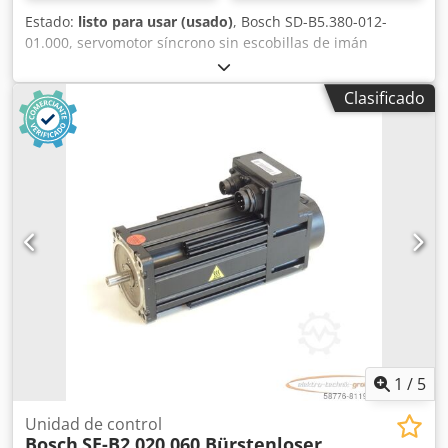
Estado:
listo para usar (usado)
, Bosch SD-B5.380-012-
01.000, servomotor síncrono sin escobillas de imán
permanente, n.º de serie: 545000096, usado, con signos
normales de uso, 100 % funcional, el alcance del
Clasificado
suministro se corresponde con las fotos. ¡ATENCIÓN:
Solicite por separado el presupuesto para el embalaje y el
envío! Csdji D Hbhepfx Afpjrf
1
/
5
Unidad de control
Bosch
SE-B2.020.060 Bürstenloser