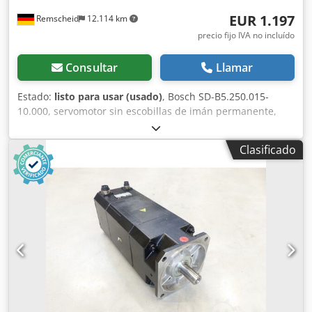
EUR 1.197
Remscheid
12.114 km
precio fijo IVA no incluído
Consultar
Llamar
Estado:
listo para usar (usado)
, Bosch SD-B5.250.015-
10.000, servomotor sin escobillas de imán permanente,
revisado y probado profesionalmente, con una garantía de
12 meses, 100 % funcional. El alcance del suministro se
Clasificado
corresponde con las fotos. No se aplican los descuentos de
venta acordados para este artículo. Por favor, consulte el
precio por separado. ¡ATENCIÓN: consulte el coste del
embalaje y el envío por separado! Credpfx Aji D E U Ujfpjf