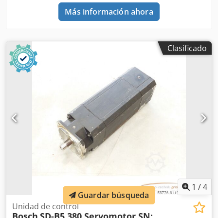
Más información ahora
Clasificado
1
/
4
Guardar búsqueda
Unidad de control
Bosch
SD-B5 380 Servomotor SN: