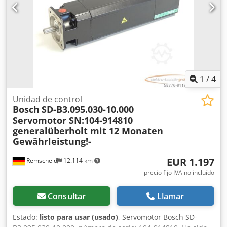
1
/
4
Unidad de control
Bosch
SD-B3.095.030-10.000
Servomotor SN:104-914810
generalüberholt mit 12 Monaten
Gewährleistung!-
EUR 1.197
Remscheid
12.114 km
precio fijo IVA no incluído
Consultar
Llamar
Estado:
listo para usar (usado)
, Servomotor Bosch SD-