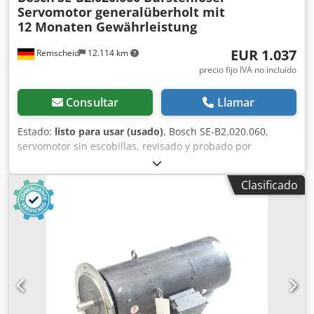
Servomotor generalüberholt mit
12 Monaten Gewährleistung
EUR 1.037
Remscheid
12.114 km
precio fijo IVA no incluído
Consultar
Llamar
Estado:
listo para usar (usado)
, Bosch SE-B2.020.060,
servomotor sin escobillas, revisado y probado por
completo por personal cualificado y con una garantía de 12
meses. Funciona al 100%. El alcance de la entrega se
Clasificado
corresponde con las fotos. Los descuentos de venta
acordados no se aplican a este artículo. Por favor, consulte
el precio por separado. Cedpfx Aei D Hcisfpjrf