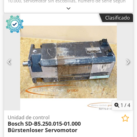
10.000, servomotor sin escobillas, número de serie según
la foto, distancia entre los orificios de montaje: 152 x 152
mm, diámetro del eje de transmisión: 32 mm, usado, con
Clasificado
signos normales de uso, 100 % funcional. ATENCIÓN:
¡Solicite por separado el presupuesto para el embalaje y el
envío! Crjdpfx Afoi D E U Rjpjf
1
/
4
Unidad de control
Bosch
SD-B5.250.015-01.000
Bürstenloser Servomotor