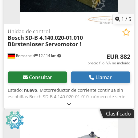
1
/
5
Unidad de control
Bosch
SD-B 4.140.020-01.010
Bürstenloser Servomotor !
EUR 882
Remscheid
12.114 km
precio fijo IVA no incluído
Consultar
Llamar
Estado:
nuevo
, Motorreductor de corriente continua sin
escobillas Bosch SD-B 4.140.020-01.010, número de serie
según la foto, sin usar, en su embalaje original, 100 %
funcional, el alcance del suministro se indica en las fotos,
Clasificado
distancia entre los orificios de fijación: 117 x 117 mm,
diámetro del eje de transmisión: 25 mm. Dedpfx Aji D E
Skedweck