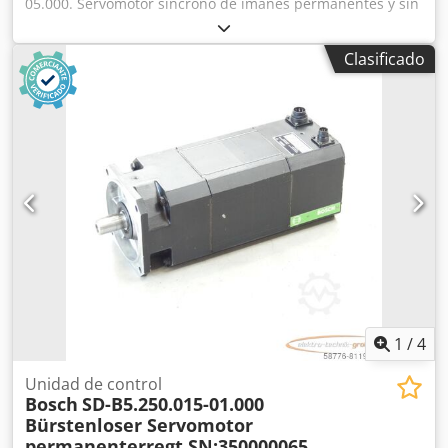
05.000. Servomotor síncrono de imanes permanentes y sin
escobillas, número de serie, usado, con signos normales
de uso, 100 % funcional. El alcance del suministro se
Clasificado
corresponde con las fotos. Dedji D E S Iopfx Adwsck
1
/
4
Unidad de control
Bosch
SD-B5.250.015-01.000
Bürstenloser Servomotor
permanenterregt SN:350000065