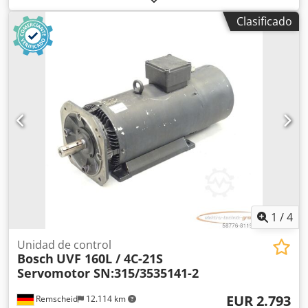
ligeramente dañado. Usado, con signos normales de uso,
Clasificado
100 % funcional. El alcance del suministro se corresponde
con las fotos. ATENCIÓN: ¡Solicite por separado el
presupuesto para el embalaje y el transporte! Dcsdpfxji D
Hg Ro Adwok
1
/
4
Unidad de control
Bosch
UVF 160L / 4C-21S
Servomotor SN:315/3535141-2
EUR 2.793
Remscheid
12.114 km