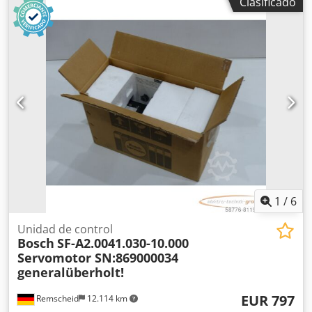
Clasificado
fotos. Djdei D Hfzopfx Adwock
1
/
6
Unidad de control
Bosch
SF-A2.0041.030-10.000
Servomotor SN:869000034
generalüberholt!
EUR 797
Remscheid
12.114 km