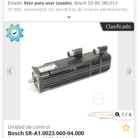
Estado:
listo para usar (usado)
, Bosch SD-B5.380.012-
01.000, servomotor sin escobillas de imanes permanentes,
número de serie: SN:641128, usado, con signos normales
de uso, 100 % funcional. El alcance del suministro se
Clasificado
corresponde con las fotos. ATENCIÓN: ¡Solicite por
separado el presupuesto para el embalaje y el envío!
Dcodpfx Aei D Hbljdwjk
1
/
4
Unidad de control
Bosch
SR-A1.0023.060-04.000