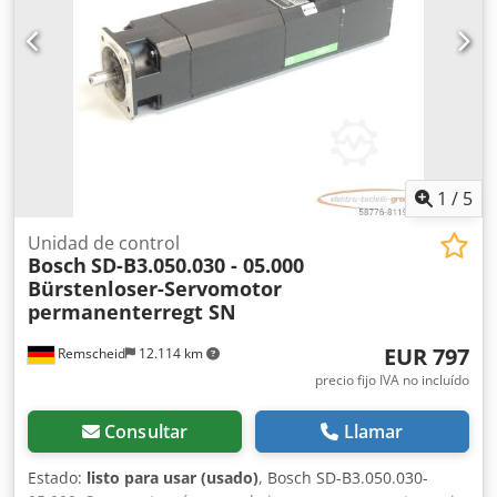
1
/
5
Unidad de control
Bosch
SD-B3.050.030 - 05.000
Bürstenloser-Servomotor
permanenterregt SN
EUR 797
Remscheid
12.114 km
precio fijo IVA no incluído
Consultar
Llamar
Estado:
listo para usar (usado)
, Bosch SD-B3.050.030-