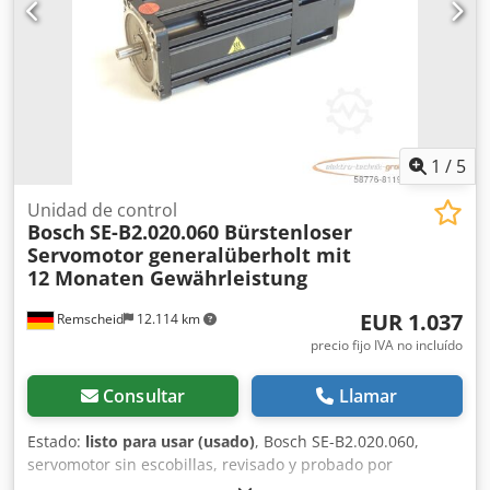
1
/
5
Unidad de control
Bosch
SE-B2.020.060 Bürstenloser
Servomotor generalüberholt mit
12 Monaten Gewährleistung
EUR 1.037
Remscheid
12.114 km
precio fijo IVA no incluído
Consultar
Llamar
Estado:
listo para usar (usado)
, Bosch SE-B2.020.060,
servomotor sin escobillas, revisado y probado por
completo por personal cualificado y con una garantía de 12