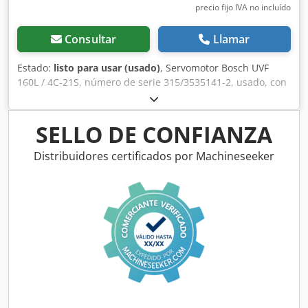
precio fijo IVA no incluído
Consultar
Llamar
Estado:
listo para usar (usado)
, Servomotor Bosch UVF
160L / 4C-21S, número de serie 315/3535141-2, usado, con
signos normales de uso, 100 % funcional. El alcance del
suministro se corresponde con las fotos. ATENCIÓN:
¡Solicite por separado el presupuesto para embalaje y
SELLO DE CONFIANZA
envío! Dcjdpsi D Hhnofx Adwek
Distribuidores certificados por Machineseeker