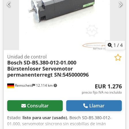
1
/
4
Unidad de control
Bosch
SD-B5.380-012-01.000
Bürstenloser Servomotor
permanenterregt SN:545000096
EUR 1.276
Remscheid
12.114 km
precio fijo IVA no incluído
Consultar
Llamar
Estado:
listo para usar (usado)
, Bosch SD-B5.380-012-
01.000, servomotor síncrono sin escobillas de imán