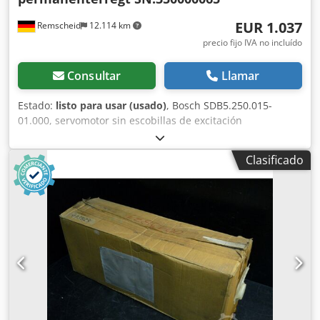
EUR 1.037
Remscheid
12.114 km
precio fijo IVA no incluído
Consultar
Llamar
Estado:
listo para usar (usado)
, Bosch SDB5.250.015-
01.000, servomotor sin escobillas de excitación
permanente, n.º de serie: 350000065, usado, con signos
normales de uso, 100 % funcional. El alcance del
Clasificado
suministro se corresponde con las fotos. ATENCIÓN:
¡Solicite por separado los costes de embalaje y envío!
Dsdpfxei D E U Aj Adwjck