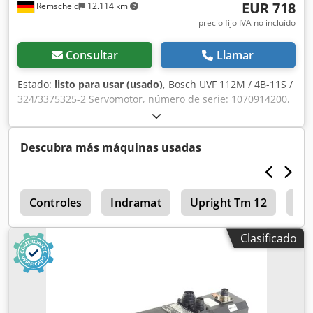
EUR 718
Remscheid
12.114 km
precio fijo IVA no incluído
Consultar
Llamar
Estado:
listo para usar (usado)
, Bosch UVF 112M / 4B-11S /
324/3375325-2 Servomotor, número de serie: 1070914200,
usado, con signos normales de uso, funcionamiento al 100
%, el alcance del suministro se muestra en las fotos.
¡ATENCIÓN: Solicite por separado los costos de embalaje y
Descubra más máquinas usadas
envío! Dedji D Hhcepfx Adwsck
r
Controles
Indramat
Upright Tm 12
Ele
Clasificado