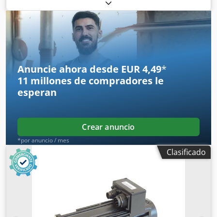
permanente, n.º de serie: 545000096, usado, con signos
normales de uso, 100 % funcional, el alcance del
suministro se corresponde con las fotos. ¡ATENCIÓN:
Solicite por separado el presupuesto para el embalaje y el
envío! Dedpfxoi D Hbhe Adwsck
Anuncie ahora desde EUR 4,49
*
11 millones de compradores
le
esperan
Crear anuncio
*por anuncio / mes
Clasificado