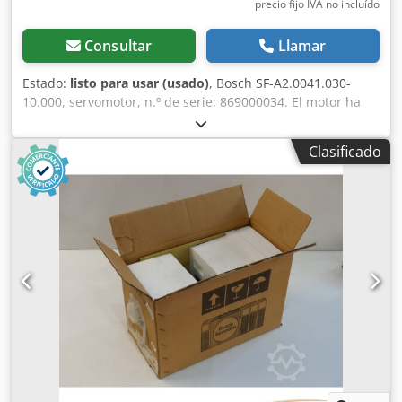
precio fijo IVA no incluído
Consultar
Llamar
Estado:
listo para usar (usado)
, Bosch SF-A2.0041.030-
10.000, servomotor, n.º de serie: 869000034. El motor ha
sido reacondicionado por Bosch. Se vende como artículo
usado, en buen estado de conservación y funcionamiento
Clasificado
al 100%. El alcance del suministro se indica en las fotos.
Dodpfxji D Hf Ns Adwsck