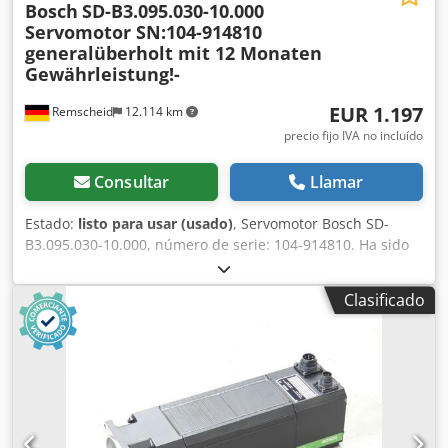
Bosch
SD-B3.095.030-10.000
Servomotor SN:104-914810
generalüberholt mit 12 Monaten
Gewährleistung!-
EUR 1.197
Remscheid
12.114 km
precio fijo IVA no incluído
Consultar
Llamar
Estado:
listo para usar (usado)
, Servomotor Bosch SD-
B3.095.030-10.000, número de serie: 104-914810. Ha sido
revisado y probado por completo por personal cualificado
y cuenta con una garantía de 12 meses. Funciona al 100%.
Clasificado
El alcance del suministro se corresponde con las fotos.
Para este artículo no se aplican los descuentos de venta
acordados. Por favor, solicite el precio por separado.
Djdpfxsi D E Tao Adwock