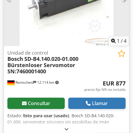
1
/
4
Unidad de control
Bosch
SD-B4.140.020-01.000
Bürstenloser Servomotor
SN:7460001400
EUR 877
Remscheid
12.114 km
precio fijo IVA no incluído
Consultar
Llamar
Estado:
listo para usar (usado)
, Bosch SD-B4.140.020-
01.000, servomotor síncrono sin escobillas de imán
permanente, número de serie: 7460001400. Usado, con