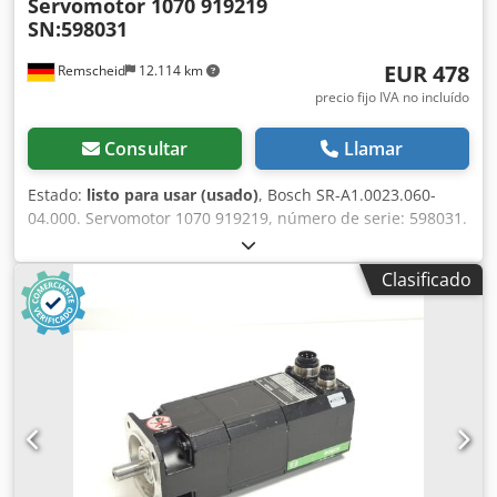
Servomotor 1070 919219
SN:598031
EUR 478
Remscheid
12.114 km
precio fijo IVA no incluído
Consultar
Llamar
Estado:
listo para usar (usado)
, Bosch SR-A1.0023.060-
04.000. Servomotor 1070 919219, número de serie: 598031.
Usado, con signos normales de uso, funcionamiento 100
%, el alcance del suministro se muestra en las fotos.
Clasificado
Djdpfx Adsi D Hgqeweck