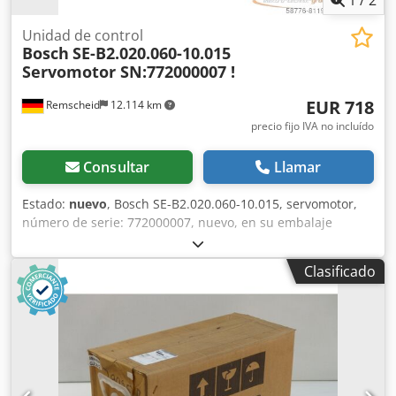
Unidad de control
Bosch
SE-B2.020.060-10.015
Servomotor SN:772000007 !
EUR 718
Remscheid
12.114 km
precio fijo IVA no incluído
Consultar
Llamar
Estado:
nuevo
, Bosch SE-B2.020.060-10.015, servomotor,
número de serie: 772000007, nuevo, en su embalaje
original, 100 % funcional. El alcance del suministro se
corresponde con lo que se muestra en las fotos. Dcedji D
Clasificado
Hdnjpfx Adwsk