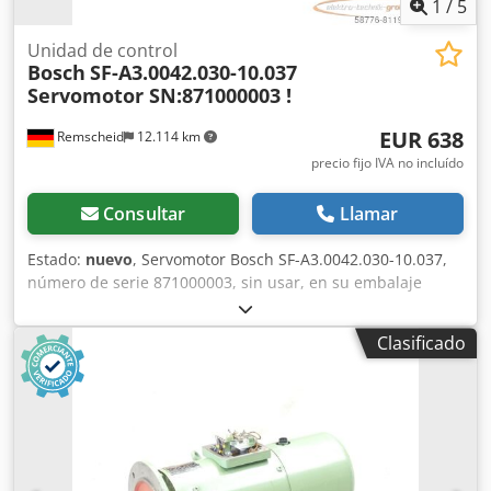
1
/
5
Unidad de control
Bosch
SF-A3.0042.030-10.037
Servomotor SN:871000003 !
EUR 638
Remscheid
12.114 km
precio fijo IVA no incluído
Consultar
Llamar
Estado:
nuevo
, Servomotor Bosch SF-A3.0042.030-10.037,
número de serie 871000003, sin usar, en su embalaje
original abierto, 100 % funcional. El alcance del suministro
se corresponde con las fotos. Dedpoi D Hgbsfx Adwjck
Clasificado