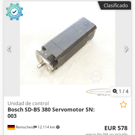
signos normales de uso, funcionamiento al 100%. El
Clasificado
alcance del suministro se corresponde con las fotografías.
Dcsdei D E Tzopfx Adwjk
1
/
4
Unidad de control
Bosch
SD-B5 380 Servomotor SN:
003
EUR 578
Remscheid
12.114 km
precio fijo IVA no incluído