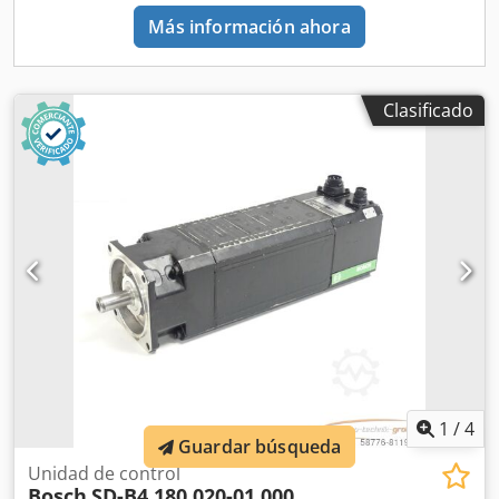
Más información ahora
Clasificado
1
/
4
Guardar búsqueda
Unidad de control
Bosch
SD-B4.180.020-01.000