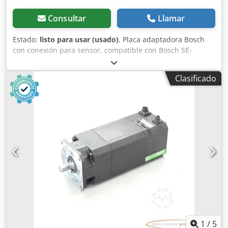
Consultar
Llamar
Estado:
listo para usar (usado)
, Placa adaptadora Bosch
con conexión para sensor, compatible con Bosch SE-
LB3.075.030-00.000 / Sensor rotatorio ERN 221.2133-1000.
Artículo usado, en buen estado de conservación, 100 %
Clasificado
funcional. El alcance del suministro se indica en las fotos.
Dcodpfxozr Dc Ds Adwjk
1
/
5