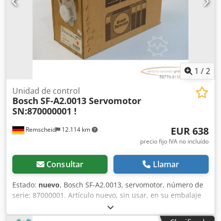
1
/
2
Unidad de control
Bosch
SF-A2.0013 Servomotor
SN:870000001 !
EUR 638
Remscheid
12.114 km
precio fijo IVA no incluído
Consultar
Llamar
Estado:
nuevo
, Bosch SF-A2.0013, servomotor, número de
serie: 87000001. Artículo nuevo, sin usar, en su embalaje
original. Completamente funcional. El alcance del
suministro se corresponde con lo que se muestra en las