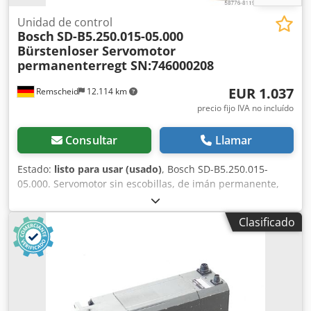
Unidad de control
Bosch
SD-B5.250.015-05.000
Bürstenloser Servomotor
permanenterregt SN:746000208
EUR 1.037
Remscheid
12.114 km
precio fijo IVA no incluído
Consultar
Llamar
Estado:
listo para usar (usado)
, Bosch SD-B5.250.015-
05.000. Servomotor sin escobillas, de imán permanente,
número de serie: 746000208. Un conector está ligeramente
dañado, como se muestra en la foto. Usado, con signos
Clasificado
normales de uso, 100 % funcional. El alcance del
suministro se corresponde con las fotos. ATENCIÓN:
¡Solicite por separado el presupuesto para el embalaje y el
envío! ATENCIÓN: Por favor, solicite por separado el coste
del embalaje y el transporte. Dcsdpfx Adoi D E U Hewjk