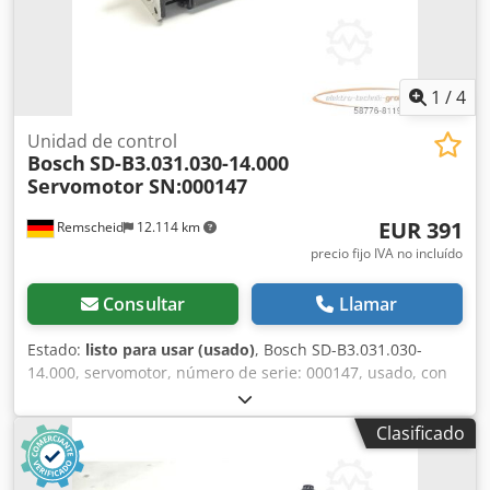
1
/
4
Unidad de control
Bosch
SD-B3.031.030-14.000
Servomotor SN:000147
EUR 391
Remscheid
12.114 km
precio fijo IVA no incluído
Consultar
Llamar
Estado:
listo para usar (usado)
, Bosch SD-B3.031.030-
14.000, servomotor, número de serie: 000147, usado, con
signos normales de uso, funcionamiento al 100 %, el
alcance del suministro se indica en las fotos. Dedpfxsi D E
Clasificado
Syo Adwock