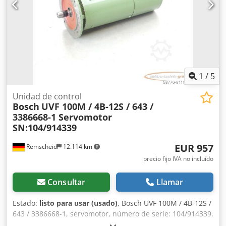
1
/
5
Unidad de control
Bosch
UVF 100M / 4B-12S / 643 /
3386668-1 Servomotor
SN:104/914339
EUR 957
Remscheid
12.114 km
precio fijo IVA no incluído
Consultar
Llamar
Estado:
listo para usar (usado)
, Bosch UVF 100M / 4B-12S /
643 / 3386668-1, servomotor, número de serie: 104/914339.
Falta la tapa de la caja de conexiones y el conector está