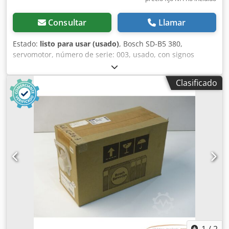
Consultar
Llamar
Estado:
listo para usar (usado)
, Bosch SD-B5 380,
servomotor, número de serie: 003, usado, con signos
normales de uso, 100 % funcional. El alcance del
suministro se corresponde con las fotos. ATENCIÓN:
Clasificado
¡Solicite por separado los costes de embalaje y envío!
Djdpfx Adoi D E Uqewjck
1
/
2