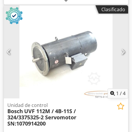
meses. Funciona al 100%. El alcance de la entrega se
Clasificado
corresponde con las fotos. Los descuentos de venta
acordados no se aplican a este artículo. Por favor, consulte
el precio por separado. Dsdpfsi D Hcijx Adwock
1
/
4
Unidad de control
Bosch
UVF 112M / 4B-11S /
324/3375325-2 Servomotor
SN:1070914200