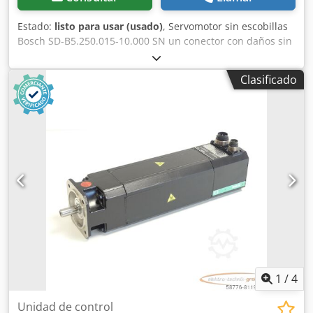
Estado:
listo para usar (usado)
, Servomotor sin escobillas
Bosch SD-B5.250.015-10.000 SN un conector con daños sin
afectar al funcionamiento, revisado y probado por
completo por profesionales con 12 meses de garantía,
Clasificado
100% funcional, alcance de suministro según fotos, los
descuentos de venta acordados no se aplican a este
artículo. ¡Pregunte por el precio por separado! ATENCIÓN:
¡Consulte por separado los costes de embalaje y envío!
ATENCIÓN: ¡Consulte por los costes de embalaje y
transporte por separado! Dcjdjvmu H Topfx Adwjk
1
/
4
Unidad de control