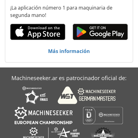
¡La aplicación número 1 para maquinaria de
Kuhlmeyer
segunda mano!
Niederberger
Prinzing
Reinecker
Más información
Schechtl
Schleicher Bohrfix
Machineseeker.ar es patrocinador oficial de:
Stoelting