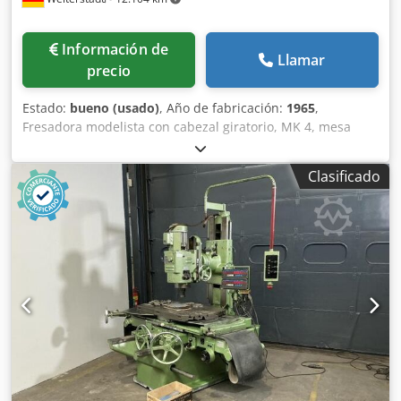
Información de
Llamar
precio
Estado:
bueno (usado)
, Año de fabricación:
1965
,
Fresadora modelista con cabezal giratorio, MK 4, mesa
giratoria, d. Accesorios Año de construcción: 1965
Dcjdpfeq Ixz Rox Aigek X (mm): 1000 Y (mm): 600 Montaje
Clasificado
(iso/mk): 4 Potencia (kw): 2