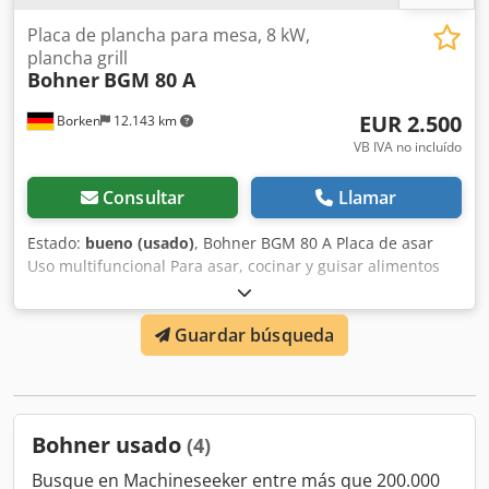
Placa de plancha para mesa, 8 kW,
plancha grill
Bohner
BGM 80 A
EUR 2.500
Borken
12.143 km
VB IVA no incluído
Consultar
Llamar
Estado:
bueno (usado)
, Bohner BGM 80 A Placa de asar
Uso multifuncional Para asar, cocinar y guisar alimentos
Dedpfexuqnrjx Aigeck El multiasador está equipado con
una superficie especial de parrilla que permite la
Guardar búsqueda
preparación de todo tipo de alimentos directamente en la
placa de asar, como por ejemplo pescado, carne, verduras,
platos de arroz y pasta, así como platos de patatas y
postres. El mayor volumen de la cuba permite también
preparar platos con salsa, como por ejemplo gulash.
Bohner usado
(4)
Dimensiones: An x Pr x Al 800 x 600 x 200 mm
Equipamiento: 2 zonas de calentamiento Dimensiones de
Busque en Machineseeker entre más que 200.000