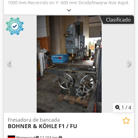
1000 mm Recorrido en Y: 600 mm Dcodpfewqrw Nox Aigsk
Requisito de potencia total: 2,5 kW Descripción a
continuación.
Clasificado
1
/
4
Fresadora de bancada
BOHNER & KÖHLE
F1 / FU
Weiterstadt
12.104 km