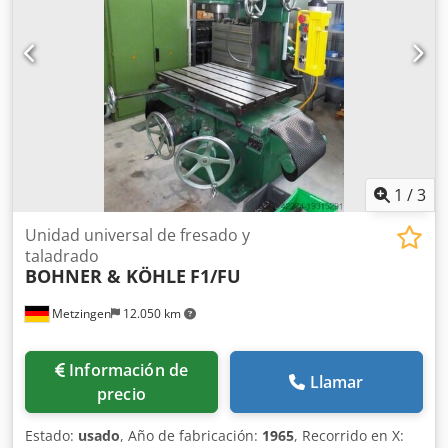
1
/
3
Unidad universal de fresado y
taladrado
BOHNER & KÖHLE
F1/FU
Metzingen
12.050 km
Información de
Llamar
precio
Estado:
usado
, Año de fabricación:
1965
, Recorrido en X: