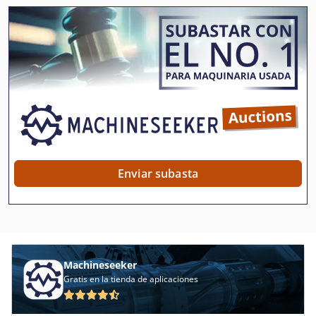
Habegger
Haeusler
Hanseat
Herkules
Hoefler
Ingersoll Bohle
Enviar subasta
Kellenberger
Kieserling
Klingelnberg
Machineseeker
Knuht
Gratis en la tienda de aplicaciones
Kuhlmann