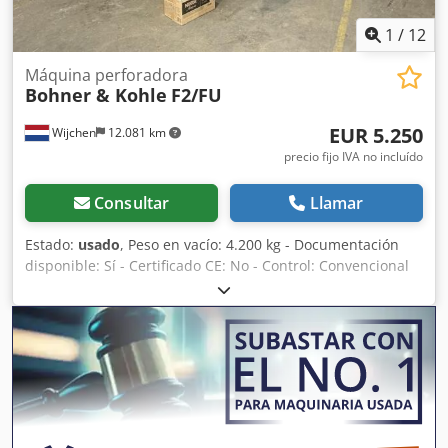
1
/
12
Máquina perforadora
Bohner & Kohle
F2/FU
EUR 5.250
Wijchen
12.081 km
precio fijo IVA no incluído
Consultar
Llamar
Estado:
usado
, Peso en vacío: 4.200 kg - Documentación
disponible: Sí - Certificado CE: No - Control: Convencional
Dcsdpfx Ajwnifreigek - Potencia del motor: 2,0 kW - Peso de
transporte [kg]: 4200 kg Información financiera IVA: El
precio indicado es sin IVA IVA/imposición diferenciada: El
IVA es deducible para empresas Entrega y recompra
posibles en cualquier momento para todo tipo de equipos
industriales Lukas van Rossum