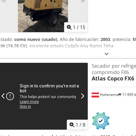
1
/
15
Estado:
como nuevo (usado)
, Año de fabricación:
2003
, potencia:
5
kW (74,78 CV)
, excelente estado Csdpfx Aisy Rqmis Teha
Secador por refrige
comprimido FX6
Atlas Copco
FX6
Hohenems
11.995
1
/
8