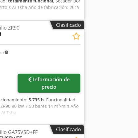
dad:
totalmente funcional
, Secador por
rtbis Ai Tsha Año de fabricación: 2019
Clasificado
llo ZR90
0
 km
Información de
precio
uncionamiento:
5.735 h
, Funcionalidad:
co ZR90 90 kW 7,50 bares 14 m³/min Año
 Ai Tsha
Clasificado
illo GA75VSD+FF