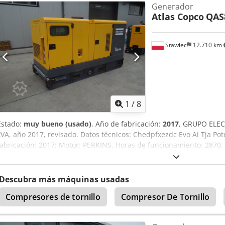
Generador
Atlas Copco
QAS
Stawiec
12.710 km
1
/
8
Estado:
muy bueno (usado)
, Año de fabricación:
2017
, GRUPO ELE
kVA, año 2017, revisado. Datos técnicos: Chedpfxezdc Evo Ai Tja Pot
fabricación: 2017; Motor: PERKINS. Horas de funcionamiento: 2870. E
estado de funcionamiento. Precio neto: 59 500 PLN. Precio bruto: 7
Descubra más máquinas usadas
Compresores de tornillo
Compresor De Tornillo