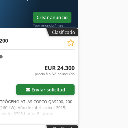
rvicio destacan: ✔ Inspección
ntía de devolución de dinero ✔
es de equipo? Ofrecemos herramientas y
Crear anuncio
aria, fácilmente accesibles en nuestra
*por anuncio / mes
Clasificado
200
EUR 24.300
precio fijo IVA no incluído
Enviar solicitud
CTRÓGENO ATLAS COPCO QAS200, 200
(160 kW); Año de fabricación: 2015;
iento: 3705 horas. El grupo
: 105.000 PLN Precio bruto: 129.150