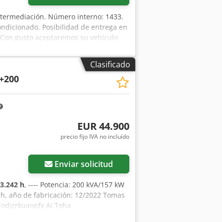
intermediación. Número interno: 1433.
ondicionado. Posibilidad de entrega en
n. Con gusto aceptaremos su vehículo
in entrada. ¿Tiene alguna pregunta?
Clasificado
+200
EUR 44.900
precio fijo IVA no incluído
Enviar solicitud
3.242 h
, ---- Potencia: 200 kVA/157 kW
 h, año de fabricación: 12/2022 Tomas
 Codjzrkuaopfx Ai Toha