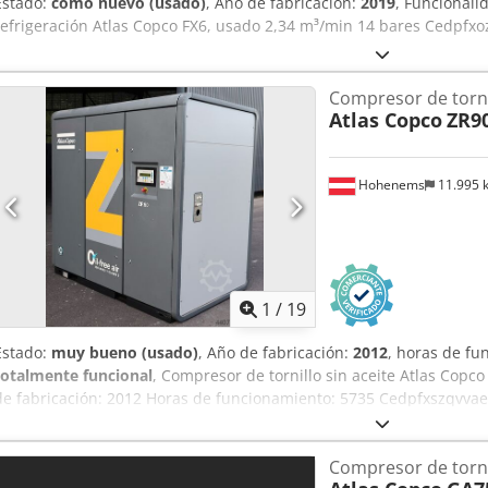
Estado:
como nuevo (usado)
, Año de fabricación:
2019
, Funcionali
refrigeración Atlas Copco FX6, usado 2,34 m³/min 14 bares Cedpfxoz
Compresor de torni
Atlas Copco
ZR9
Hohenems
11.995
1
/
19
Estado:
muy bueno (usado)
, Año de fabricación:
2012
, horas de f
totalmente funcional
, Compresor de tornillo sin aceite Atlas Cop
de fabricación: 2012 Horas de funcionamiento: 5735 Cedpfxszqvvae
Compresor de torn