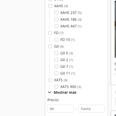
XAHS
(9)
XAHS 237
(5)
XAHS 186
(3)
XAHS 447
(1)
FD
(7)
FD 10
(1)
GX
(6)
GX 5
(3)
GX 2
(1)
GX 7
(1)
GX 11
(1)
XATS
(6)
XATS 900
(3)
Mostrar más
Precio:
gregada
Agregado
Cummins
Zay 7045 Fg
-