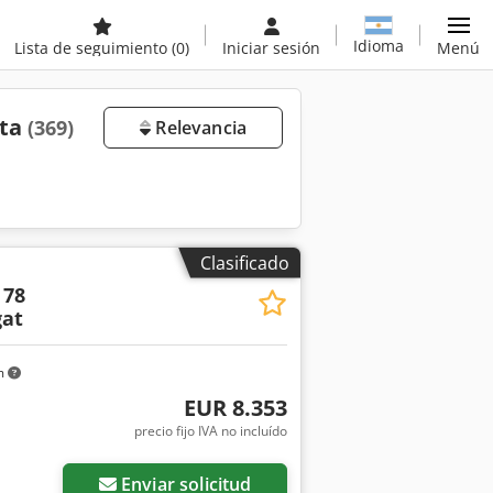
Idioma
Lista de seguimiento
(0)
Iniciar sesión
Menú
nta
(369)
Relevancia
Clasificado
 78
at
m
EUR 8.353
precio fijo IVA no incluído
Enviar solicitud