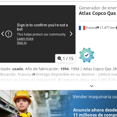
Generador de ener
Atlas Copco
Qas
Francia
11.477 km
1
/
15
Estado:
usado
, Año de fabricación:
1994
, 1994 | Atlas Copco Qas 2
Ubicación: Francia 🚛 Entrega disponible en su destino – ¡Utilice n
estimar los costes de transporte! 💰 Cómprelo ahora por 4.000 EUR 
disponible por una tarifa asequible (sujeto a aprobación)* 👷‍♂️ Ins
independiente 23 puntos de inspección, 18 aprobados ✅ 2 imperfec
del inspector: Generador de 30 kVA, 77A/44A 230V/400V. Fusibles d
Vender maquinaria us
improvisadamente una toma adicional de 32A. Número de horas de
Funciona correctamente. Año de fabricación: 1994. 📄 ¿Desea ver la
Anuncie ahora desde
o un vídeo? Consejo: la referencia “39926 Equippo” se utiliza habi
11 millones de comp