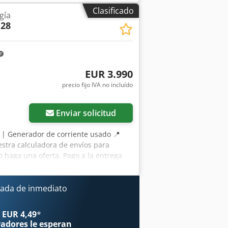
Clasificado
gía
 28
EUR 3.990
precio fijo IVA no incluído
Enviar solicitud
8 | Generador de corriente usado 📍
uestra calculadora de envíos para
o haga una oferta. Pago a la entrega
peccionado por un experto
tos ℹ️ 0 problemas ⚠️ 📌 Comentario
e 40A y 16A. Se ha añadido
ada de inmediato
 funcionamiento desconocido.
 inspección completa, fotos adicionales
 EUR 4,49
*
tualmente para buscar más detalles en
radores
le esperan