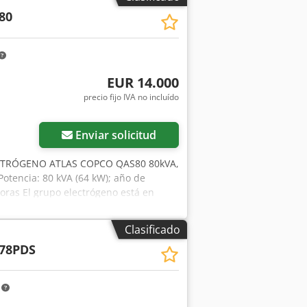
80
EUR 14.000
precio fijo IVA no incluído
Enviar solicitud
CTRÓGENO ATLAS COPCO QAS80 80kVA,
Potencia: 80 kVA (64 kW); año de
ras El grupo electrógeno está en
bruto: 73.185 PLN
Clasificado
78PDS
m