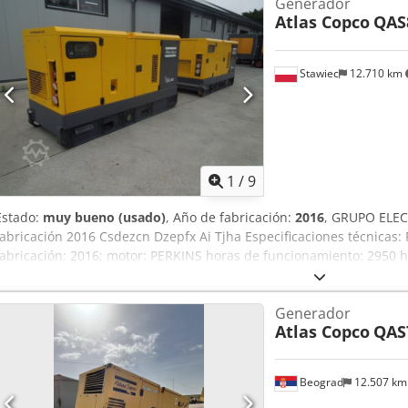
Generador
Atlas Copco
QAS
Stawiec
12.710 km
1
/
9
Estado:
muy bueno (usado)
, Año de fabricación:
2016
, GRUPO ELE
fabricación 2016 Csdezcn Dzepfx Ai Tjha Especificaciones técnicas: 
fabricación: 2016; motor: PERKINS horas de funcionamiento: 2950 ho
perfecto estado de funcionamiento. Precio neto: 59.500 PLN Precio 
Generador
Atlas Copco
QAS
Beograd
12.507 k