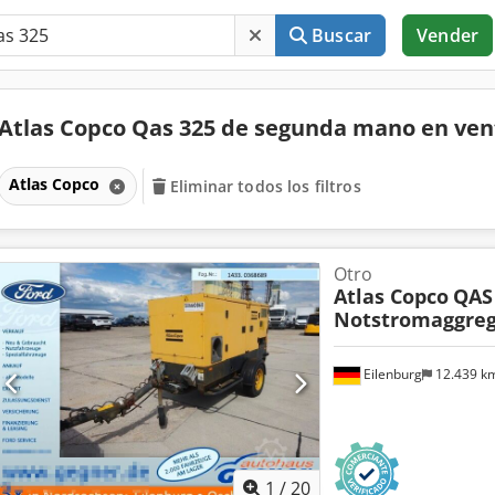
Buscar
Vender
Atlas Copco Qas 325 de segunda mano en ve
Atlas Copco
Eliminar todos los filtros
Otro
Atlas Copco
QAS
Notstromaggreg
Eilenburg
12.439 k
1
/
20