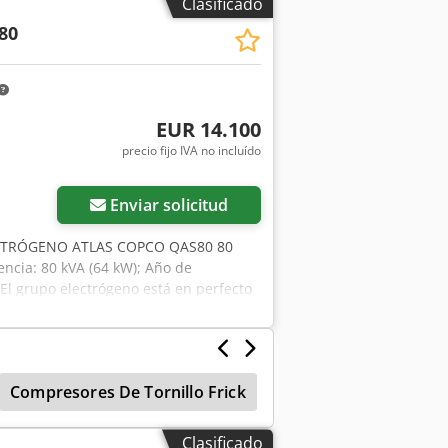
Clasificado
80
EUR 14.100
precio fijo IVA no incluído
Enviar solicitud
CTRÓGENO ATLAS COPCO QAS80 80
encia: 80 kVA (64 kW); Año de
l grupo electrógeno está en perfecto
3 185 PLN.
Compresores De Tornillo Frick
Compresor Tipo Torn
Clasificado