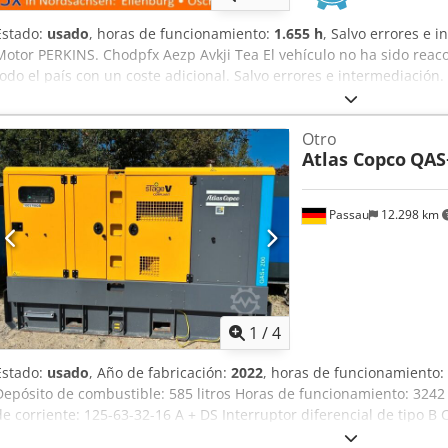
Estado:
usado
, horas de funcionamiento:
1.655 h
, Salvo errores e 
Motor PERKINS. Chodpfx Aezp Avkji Tea El vehículo no ha sido reac
todo el país con un coste adicional. Salvo errores e intermediació
como parte del pago. Posibilidad de financiación/leasing, incluso s
¡Estaremos encantados de asesorarle!
Otro
Atlas Copco
QAS
Passau
12.298 km
1
/
4
Estado:
usado
, Año de fabricación:
2022
, horas de funcionamiento:
Depósito de combustible: 585 litros Horas de funcionamiento: 3242
de corriente: 125-63-32-16 A + DS Interruptor diferencial de tipo B