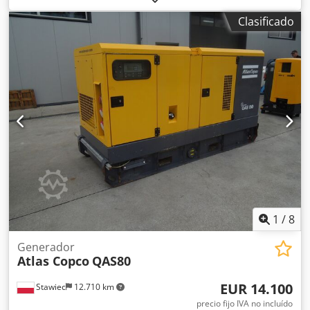
suministro según fotos Cjdpfx Aqsrv Nz Ajqorf
Clasificado
1
/
8
Generador
Atlas Copco
QAS80
EUR 14.100
Stawiec
12.710 km
precio fijo IVA no incluído