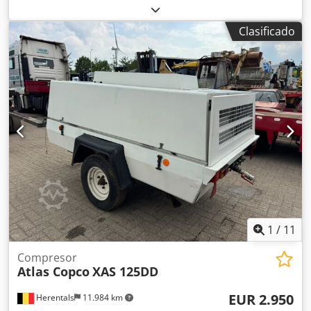
totalmente funcional
, Compresor de tornillo Atlas Copco
GA75VSD+FF Inversor y secador integrados Crodpfxjzp Urwj
Clasificado
Aqqsf 75 kW 12,75 bar 15,50 m³/min Año de fabricación:
2018 Horas de funcionamiento: 43.309
1
/
11
Compresor
Atlas Copco
XAS 125DD
EUR 2.950
Herentals
11.984 km