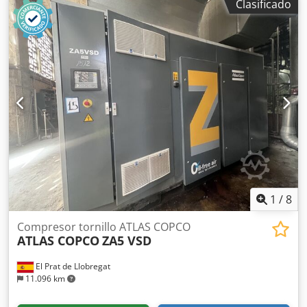
Clasificado
2012 Horas de funcionamiento: 36.734
1
/
8
Compresor tornillo ATLAS COPCO
ATLAS COPCO
ZA5 VSD
El Prat de Llobregat
11.096 km