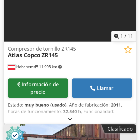
1
/
11
Compresor de tornillo ZR145
Atlas Copco
ZR145
Hohenems
11.995 km
Información de
Llamar
precio
Estado:
muy bueno (usado)
, Año de fabricación:
2011
,
horas de funcionamiento:
32.540 h
, Funcionalidad:
totalmente funcional
, Compresor de tornillo exento de
aceite 145 kW 8,60 bar 21,70 m3/min Año de fabricación:
Clasificado
2011 Codpfxjy Hr Nde Aqqerf Horas de funcionamiento:
32.540