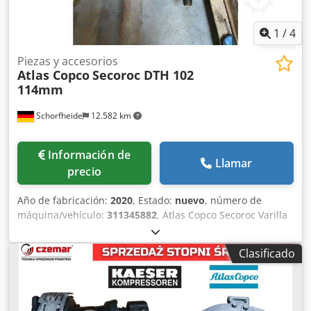
1
/
4
Piezas y accesorios
Atlas Copco
Secoroc DTH 102
114mm
Schorfheide
12.582 km
Información de
Llamar
precio
Año de fabricación:
2020
, Estado:
nuevo
, número de
máquina/vehículo:
311345882
, Atlas Copco Secoroc Varilla
de perforación DTH 102 114mm sin usar 4x 102mm / L=
5000mm Cjdpfx Aomwittoqqorf 4x 114mm / L= 6000mm 3x
Clasificado
adaptadores de mango 114mm 1x broca 140mm Más
información Uso previsto: construcción, Estado general:
muy bueno, Estado técnico: muy bueno, Estado visual: muy
bueno,