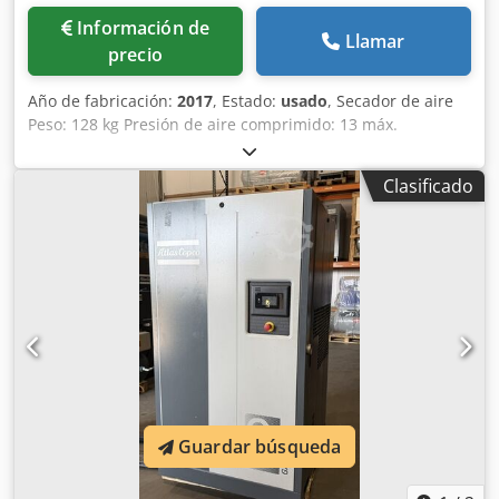
Información de
Llamar
precio
Año de fabricación:
2017
, Estado:
usado
, Secador de aire
Peso: 128 kg Presión de aire comprimido: 13 máx.
Temperatura ambiente: 46 °C máx. Crodpfx Aow Da
Ensqqjf
Clasificado
Guardar búsqueda