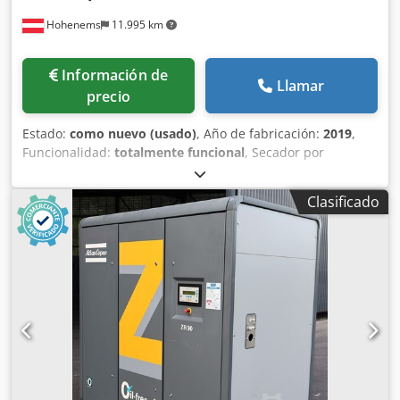
Hohenems
11.995 km
Información de
Llamar
precio
Estado:
como nuevo (usado)
, Año de fabricación:
2019
,
Funcionalidad:
totalmente funcional
, Secador por
refrigeración Atlas Copco FX6, usado 2,34 m³/min 14 bares
Cjdpfezrtbijx Aqqerf Año de fabricación: 2019
Clasificado