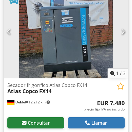
1
/
3
Secador frigorífico Atlas Copco FX14
Atlas Copco
FX14
EUR 7.480
Oelde
12.212 km
precio fijo IVA no incluído
Consultar
Llamar