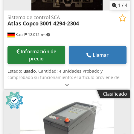
1
/
4
Sistema de control SCA
Atlas Copco
3001 4294-2304
Kusel
12.012 km
Información de
Llamar
precio
Estado:
usado
, Cantidad: 4 unidades Probado y
comprobado su funcionamiento; el artículo proviene del
desmantelamiento de instalaciones de un proveedor de la
industria automotriz. Crsdpfx Aqszfi Tuoqjf 3001 4294-2304
Clasificado
Atlas Copco Fabricante: Atlas Copco Modelo: 3001 4294-
2304 Componente de Atlas Copco, parte de una unidad de
control o conexión SCA para aplicaciones industriales.
Utilizado en entornos de producción automatizados,
especialmente en tecnología de encolado y dosificación.
Ideal para la sustitución, el mantenimiento o la ampliación
de sistemas en instalaciones Atlas Copco existentes.