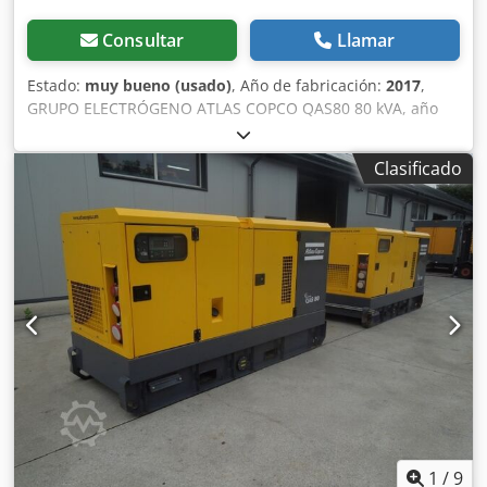
Consultar
Llamar
Estado:
muy bueno (usado)
, Año de fabricación:
2017
,
GRUPO ELECTRÓGENO ATLAS COPCO QAS80 80 kVA, año
2017, revisado. Datos técnicos: Potencia: 80 kVA (64 kW);
Crodpszdc Evefx Aqqof Año de fabricación: 2017; Motor:
Clasificado
PERKINS. Horas de funcionamiento: 2870. El grupo
electrógeno está en perfecto estado de funcionamiento.
Precio neto: 59 500 PLN. Precio bruto: 73 185 PLN.
1
/
9