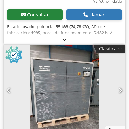
VB IVA no incluído
Consultar
Llamar
Estado:
usado
, potencia:
55 kW (74,78 CV)
, Año de
fabricación:
1995
, horas de funcionamiento:
5.182 h
, A
pesar de la diligencia empleada en la introducción
correcta de los datos, no podemos hacernos responsables
Clasificado
de posibles errores en este anuncio. Las imágenes pueden
diferir de la realidad. Crsdpjzr Uxvjfx Aqqef TLD Trucks &
Vans BV Wolfstee 44 B-2200 Herentals Bélgica Teléfono:
Leemans Thierry Teléfono: Leemans Dino = Más
información = Año de fabricación: 1995 Uso previsto:
Construcción Número de serie: YA304706900245509
Póngase en contacto con Thierry Leemans para obtener
más información.