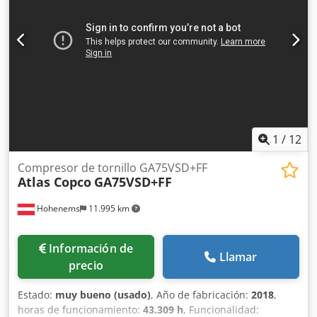
1
/
12
Compresor de tornillo GA75VSD+FF
Atlas Copco
GA75VSD+FF
Hohenems
11.995 km
Información de
Llamar
precio
Estado:
muy bueno (usado)
, Año de fabricación:
2018
,
horas de funcionamiento:
43.309 h
, Funcionalidad: