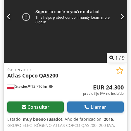
funcionamiento: 5-14 bares Control del compresor con
regulación flexible de presión y caudal: PACE Marca y
modelo del motor: John Deere / 4045HI551 Sistema de
tratamiento del aire comprimido compuesto por:
intercambiador de calor del aire comprimido, separador
de agua y filtro PD Nivel de emisiones: Etapa V Crjdpfx Asii
U R Deqqef Número de cilindros: 4
1
/
9
Generador
Atlas Copco
QAS200
EUR 24.300
Stawiec
12.710 km
precio fijo IVA no incluído
Consultar
Llamar
Estado:
muy bueno (usado)
, Año de fabricación:
2015
,
GRUPO ELECTRÓGENO ATLAS COPCO QAS200, 200 kVA,