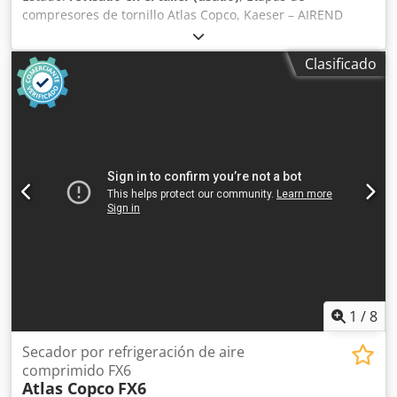
compresores de tornillo Atlas Copco, Kaeser – AIREND
SIGMA – 1,2,3,4 SIGMA – 12 SIGMA – 175, 170, 18, 19, 26,
27, 28, 290, 292, 293, 33, 37 OIS-H03 OIS-H06 OIS-J01 OIS-
Clasificado
K03 OIS-K13 OIS-K14 OIS-K15 OIS-K25 OIS-K26 OIS-K36
OIS-L03 OIS-L06 OIS-M01 OIS-M05 – C146 OIS-M08 OIS-N01
OIS-N02 OIS-O01 OIS-O05 OIS-Q01 C146 C190 Cedpsxy
Aaqsfx Aqqjrf C111
1
/
8
Secador por refrigeración de aire
comprimido FX6
Atlas Copco
FX6