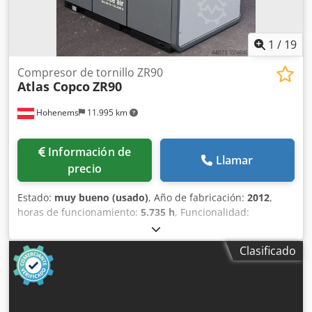
1
/
19
Compresor de tornillo ZR90
Atlas Copco
ZR90
Hohenems
11.995 km
Información de
Llamar
precio
Estado:
muy bueno (usado)
, Año de fabricación:
2012
,
horas de funcionamiento:
5.735 h
, Funcionalidad:
totalmente funcional
, Compresor de tornillo sin aceite
Atlas Copco ZR90 90 kW 7,50 bares 14 m³/min Año de
Clasificado
fabricación: 2012 Horas de funcionamiento: 5735
Crsdpfxjzqvvas Aqqof