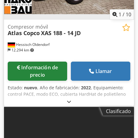
1
/
10
Compresor móvil
Atlas Copco
XAS 188 - 14 JD
Hessisch Oldendorf
12.294 km
Información de
Llamar
precio
Estado:
nuevo
, Año de fabricación:
2022
, Equipamiento:
control PACE, modo ECO, cubierta HardHat de polietileno
(PE), control Xc2003 Temperatura mínima: -10 °C
Dimensiones del chasis: 4844 x 1807 x 1892 mm (largo x
Clasificado
ancho x alto) Velocidad de alivio: 1500 rpm Velocidad
nominal a plena carga: 1960 rpm Temperatura ambiente
máxima: 45 °C Potencia del motor: 104 kW Caudal
volumétrico (FAD): 10,9-9,7 m³/min Rango de presión de