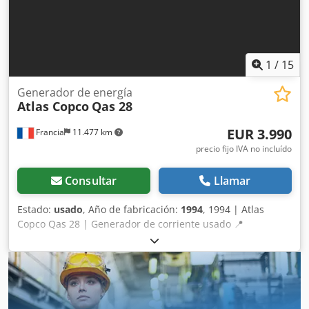
1
/
15
Generador de energía
Atlas Copco
Qas 28
EUR 3.990
Francia
11.477 km
precio fijo IVA no incluído
Consultar
Llamar
Estado:
usado
, Año de fabricación:
1994
, 1994 | Atlas
Copco Qas 28 | Generador de corriente usado 📍
Ubicación: Francia 🚛 Entrega disponible en su destino –
¡Utilice nuestra calculadora de envíos para estimar los
costes de transporte! 💰 Cómprelo ahora por 4.000 EUR o
haga una oferta. Pago a la entrega disponible por una
tarifa asequible (sujeto a aprobación)* 👷‍♂️ Inspeccionado