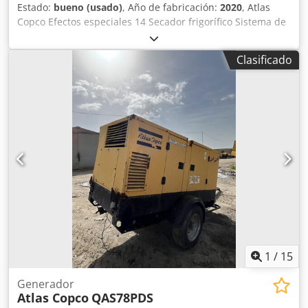
Estado:
bueno (usado)
, Año de fabricación:
2020
, Atlas
Copco Efectos especiales 14 Secador frigorífico Sistema de
secado de aire comprimido compacto, totalmente
automático y refrigerado por aire. Csdjwhv Adspfx Aqqsrf
Clasificado
Caudal volumétrico: 12,00 m³/min
1
/
15
Generador
Atlas Copco
QAS78PDS