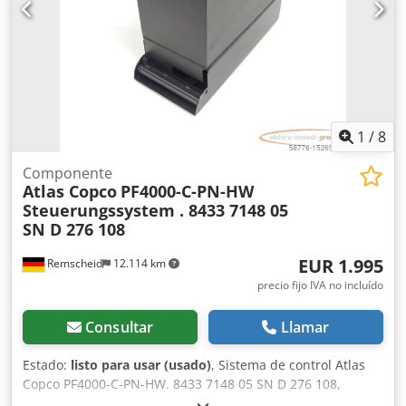
1
/
8
Componente
Atlas Copco
PF4000-C-PN-HW
Steuerungssystem . 8433 7148 05
SN D 276 108
EUR 1.995
Remscheid
12.114 km
precio fijo IVA no incluído
Consultar
Llamar
Estado:
listo para usar (usado)
, Sistema de control Atlas
Copco PF4000-C-PN-HW. 8433 7148 05 SN D 276 108,
usado, ligeros signos de uso, 100% funcional, volumen de