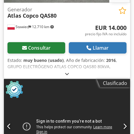
Generador
Atlas Copco
QAS80
EUR 14.000
Stawiec
12.710 km
precio fijo IVA no incluído
Consultar
Llamar
Estado:
muy bueno (usado)
, Año de fabricación:
2016
,
GRUPO ELECTRÓGENO ATLAS COPCO QAS80 80kVA,
fabricación 2016 Especificaciones técnicas: Potencia: 80
kVA (64 kW); año de fabricación: 2016; motor: PERKINS
Clasificado
horas de funcionamiento: 2950 horas El grupo electrógeno
está en perfecto estado de funcionamiento. Precio neto:
59.500 PLN Precio bruto: 73.185 PLN Codpfx Aezcn
Dzeqqjrf