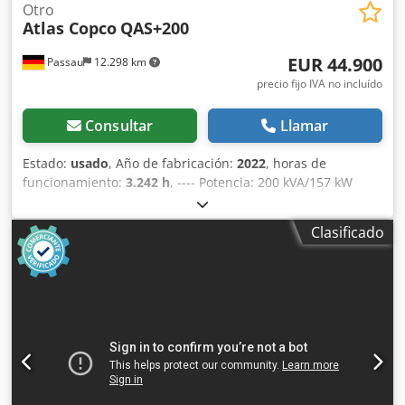
Otro
Atlas Copco
QAS+200
EUR 44.900
Passau
12.298 km
precio fijo IVA no incluído
Consultar
Llamar
Estado:
usado
, Año de fabricación:
2022
, horas de
funcionamiento:
3.242 h
, ---- Potencia: 200 kVA/157 kW
Depósito de combustible: 585 litros Horas de
funcionamiento: 3242 h, año de fabricación: 12/2022
Clasificado
Tomas de corriente: 125-63-32-16 A + DS Interruptor
diferencial de tipo B Csdpfx Aszrkuasqqjrf