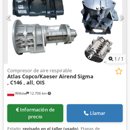
1
/
1
Compresor de aire respirable
Atlas Copco/Kaeser Airend
Sigma
, C146 , all, OIS
Wilków
12.706 km
Información de
Llamar
precio
Estado:
revisado en el taller (usado)
, Etapas de