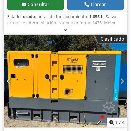
Consultar
Llamar
Estado:
usado
, horas de funcionamiento:
1.655 h
, Salvo
errores e intermediación. Número interno: 1433. Motor
PERKINS. Cjdpfx Aszp Avksqqsrf El vehículo no ha sido
reacondicionado. Posibilidad de entrega en todo el país
Clasificado
con un coste adicional. Salvo errores e intermediación. Con
gusto aceptaremos su vehículo como parte del pago.
Posibilidad de financiación/leasing, incluso sin entrada.
¿Tiene alguna pregunta? ¡Estaremos encantados de
asesorarle!
1
/
4