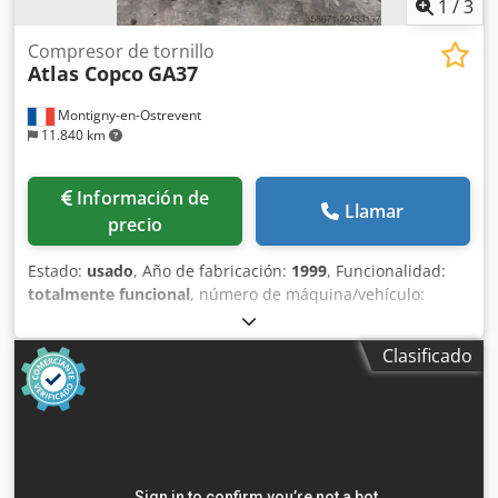
1
/
3
Compresor de tornillo
Atlas Copco
GA37
Montigny-en-Ostrevent
11.840 km
Información de
Llamar
precio
Estado:
usado
, Año de fabricación:
1999
, Funcionalidad:
totalmente funcional
, número de máquina/vehículo:
AII362754
, potencia:
37 kW (50,31 CV)
, presión de
funcionamiento:
7 bar
, Equipamiento:
compresor, placa
Clasificado
de características disponible, sistema de aire
comprimido
, El compresor lubricado Atlas Copco GA37 es
una máquina potente y fiable, diseñada para ofrecer un
rendimiento óptimo en diversos entornos industriales.
Este modelo de segunda mano, con una potencia de 37
kW, es capaz de funcionar a una presión de 7,5 bares, lo