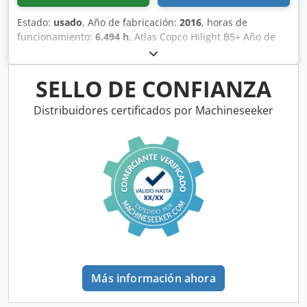
Estado:
usado
, Año de fabricación:
2016
, horas de
funcionamiento:
6.494 h
, Atlas Copco Hilight B5+ Año de
fabricación: 2016 Horas de funcionamiento: 6.494 h Djdpfx
Adjy R Atzokock Iluminación LED: 4 × 350 W Cobertura de
luz: hasta 5.000 m² Peso: 981 kg
SELLO DE CONFIANZA
Distribuidores certificados por Machineseeker
Más información ahora