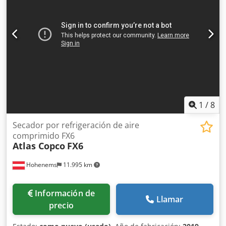
1
/
8
Secador por refrigeración de aire
comprimido FX6
Atlas Copco
FX6
Hohenems
11.995 km
Información de
Llamar
precio