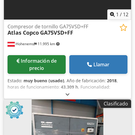
1
/
12
Compresor de tornillo GA75VSD+FF
Atlas Copco
GA75VSD+FF
Hohenems
11.995 km
Información de
Llamar
precio
Estado:
muy bueno (usado)
, Año de fabricación:
2018
,
horas de funcionamiento:
43.309 h
, Funcionalidad:
totalmente funcional
, Compresor de tornillo Atlas Copco
GA75VSD+FF Inversor y secador integrados 75 kW 12,75 bar
Clasificado
15,50 m³/min Año de fabricación: 2018 Dedszp Urwopfx
Adkeck Horas de funcionamiento: 43.309