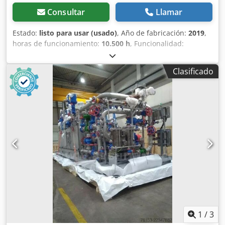
Consultar
Llamar
Estado:
listo para usar (usado)
, Año de fabricación:
2019
,
horas de funcionamiento:
10.500 h
, Funcionalidad:
totalmente funcional
, peso total:
898 kg
, potencia:
75 kW
(101,97 CV)
, caudal volumétrico:
476 m³/h
, presión (máx.):
Clasificado
13 bar
, tipo de refrigeración:
aire
, Equipamiento:
documentación / manual, placa de características
disponible
, Compresor de tornillo en buen estado y
funcionamiento, 75 kW, con control de frecuencia.
Dodpfezrihrox Adkeck
1
/
3