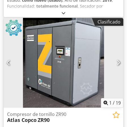
Estado:
como nuevo (usado)
, Año de fabricación:
2019
,
Funcionalidad:
totalmente funcional
, Secador por
refrigeración Atlas Copco FX6, usado 2,34 m³/min
Dcedpozrtbisfx Adkek 14 bares Año de fabricación: 2019
Clasificado
1
/
19
Compresor de tornillo ZR90
Atlas Copco
ZR90