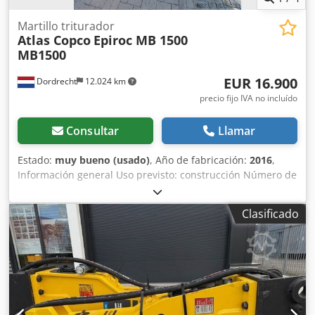
Martillo triturador
Atlas Copco
Epiroc MB 1500
MB1500
EUR 16.900
Dordrecht
12.024 km
precio fijo IVA no incluído
Consultar
Llamar
Estado:
muy bueno (usado)
, Año de fabricación:
2016
,
Información general Uso previsto: construcción Número de
referencia: 4 Pesos Peso en vacío: 1.300 kg Características
funcionales Dimensiones de la zona de carga: 200 x 70 x 60
Clasificado
cm Marcado CE: sí Dcodpfjvpq Tbex Adkjk Mantenimiento,
historial y estado Número de propietarios: 1 Estado
técnico: muy bueno Estado estético: muy bueno
Información adicional Adecuado para las siguientes
máquinas: 17-29 toneladas Condiciones de entrega: EXW
Presión de trabajo: 160-180 bar Caudal hidráulico
requerido: 155 l/min Frecuencia de impacto: 330-680