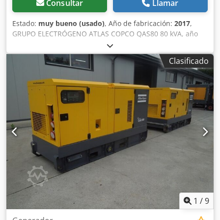
Consultar
Llamar
Estado:
muy bueno (usado)
, Año de fabricación:
2017
,
GRUPO ELECTRÓGENO ATLAS COPCO QAS80 80 kVA, año
2017, revisado. Datos técnicos: Potencia: 80 kVA (64 kW);
Año de fabricación: 2017; Motor: PERKINS. Horas de
Clasificado
funcionamiento: 2870. El grupo electrógeno está en
perfecto estado de funcionamiento. Precio neto: 59 500
PLN. Precio bruto: 73 185 PLN. Dodpfxszdc Evj Adkeck
1
/
9