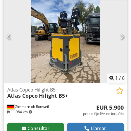
2013 Horas de funcionamiento: 72.688 h
1
/
6
Atlas Copco Hilight B5+
Atlas Copco
Hilight B5+
EUR 5.900
Zimmern ob Rottweil
11.984 km
precio fijo IVA no incluído
Consultar
Llamar