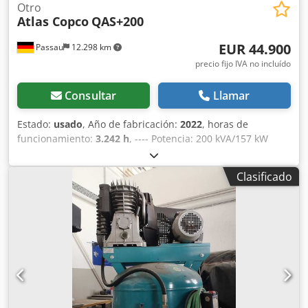
Otro
Atlas Copco
QAS+200
EUR 44.900
Passau
12.298 km
precio fijo IVA no incluído
Consultar
Llamar
Estado:
usado
, Año de fabricación:
2022
, horas de
funcionamiento:
3.242 h
, ---- Potencia: 200 kVA/157 kW
Depósito de combustible: 585 litros Horas de
funcionamiento: 3242 h, año de fabricación: 12/2022
Clasificado
Tomas de corriente: 125-63-32-16 A + DS Interruptor
diferencial de tipo B Dcodpozrkuasfx Adksk