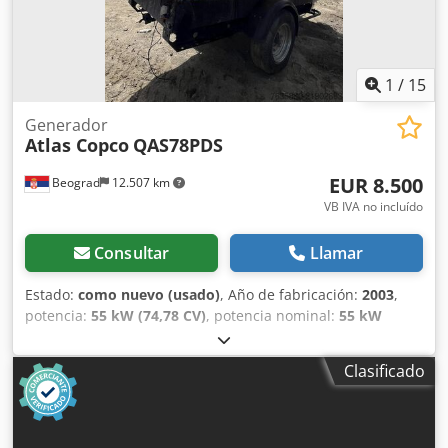
1
/
15
Generador
Atlas Copco
QAS78PDS
EUR 8.500
Beograd
12.507 km
VB IVA no incluído
Consultar
Llamar
Estado:
como nuevo (usado)
, Año de fabricación:
2003
,
potencia:
55 kW (74,78 CV)
, potencia nominal:
55 kW
(74,78 CV)
, excelente estado Dcodpey Rqmiofx Adksk
Clasificado