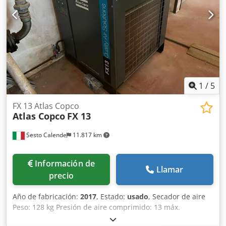
Calidad del aire: exento de aceite, ISO 8573-1 Clase 0 •
Fabricado en Bélgica • Variador de frecuencia WEG •
Número de serie APF239403
1
/
5
FX 13 Atlas Copco
Atlas Copco
FX 13
Sesto Calende
11.817 km
Información de
Llamar
precio
Año de fabricación:
2017
, Estado:
usado
, Secador de aire
Peso: 128 kg Presión de aire comprimido: 13 máx.
Temperatura ambiente: 46 °C máx. Dcedsw Da Enjpfx