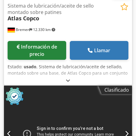
Sistema de lubricación/aceite de sello
montado sobre patines
Atlas Copco
Bremen
12.330 km
Información de
Llamar
precio
Estado:
usado
, Sistema de lubricación/aceite de sellado,
montado sobre una base, de Atlas Copco para un conjunto
de compresores, que incluye depósito/tanque base con
bombas, filtros, refrigeradores y colector de válvulas.
Clasificado
Incluye un tanque de purga y una selección de repuestos y
juntas, tal como se muestra en la lista descargable que se
encuentra a continuación. Nota: Las ventas están sujetas a
la finalización satisfactoria, en un plazo de 24 horas, de
una verificación de diligencia debida del socio comercial
(BPDDC) y de un formulario de declaración del usuario
final (EUS) por parte del comprador, y, si el comprador no