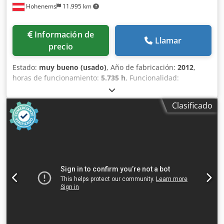
Hohenems
11.995 km
Información de
Llamar
precio
Estado:
muy bueno (usado)
, Año de fabricación:
2012
,
horas de funcionamiento:
5.735 h
, Funcionalidad:
totalmente funcional
, Compresor de tornillo sin aceite
Atlas Copco ZR90 90 kW 7,50 bares Dcsdjzqvvaopfx Adksk
Clasificado
14 m³/min Año de fabricación: 2012 Horas de
funcionamiento: 5735