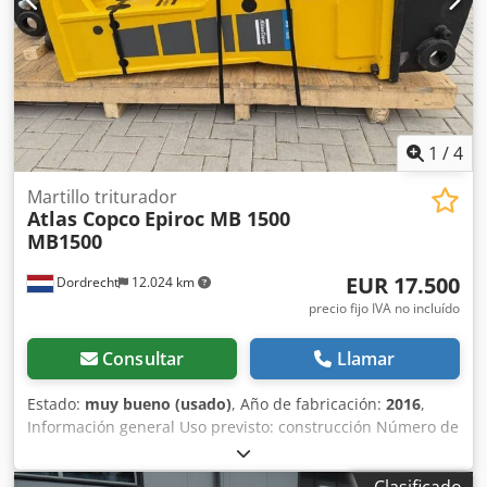
Última inspección: 02-01-2025 País de fabricación: DE
Información adicional Para obtener más información,
póngase en contacto con Ö. Inalkac.
1
/
4
Martillo triturador
Atlas Copco
Epiroc MB 1500
MB1500
EUR 17.500
Dordrecht
12.024 km
precio fijo IVA no incluído
Consultar
Llamar
Estado:
muy bueno (usado)
, Año de fabricación:
2016
,
Información general Uso previsto: construcción Número de
referencia: 4 Pesos Peso en vacío: 1300 kg Características
Dimensiones de la caja de carga: 200 x 70 x 60 cm Marcado