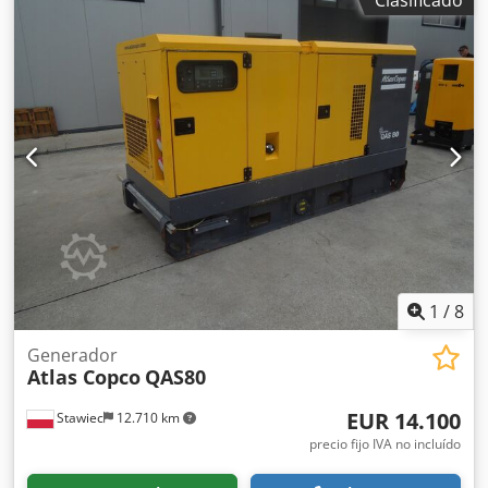
Clasificado
CE: sí Mantenimiento, historial y estado Número de
propietarios: 1 Estado técnico: muy bueno Estado óptico:
muy bueno Información adicional Apto para las siguientes
máquinas: 17-29 toneladas Condiciones de entrega: EXW
Presión de trabajo: 160-180 bar Dcsdpfxevpq Ths Adkok
Caudal hidráulico requerido: 155 l/min Frecuencia de
impacto: 330-680 Última inspección: 02-01-2025 País de
fabricación: DE Información adicional Póngase en contacto
con Ö. Inalkac para obtener más información.
1
/
8
Generador
Atlas Copco
QAS80
EUR 14.100
Stawiec
12.710 km
precio fijo IVA no incluído