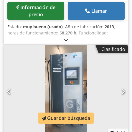
Información de
Llamar
precio
Estado:
muy bueno (usado)
, Año de fabricación:
2013
,
horas de funcionamiento:
58.270 h
, Funcionalidad:
totalmente funcional
, Compresor de tornillo sin aceite
Atlas Copco ZR90VSD Convertidor integrado 90 kW 9 bares
Clasificado
Dsdpfx Aszmwc Hsdksck 15,50 m³/min Año de fabricación:
2013 Horas de funcionamiento: 58.270
Guardar búsqueda