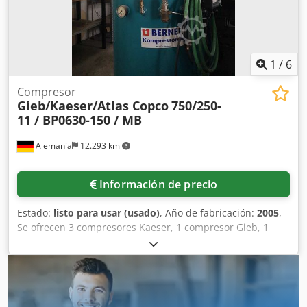
1
/
6
Compresor
Gieb/Kaeser/Atlas Copco
750/250-
11 / BP0630-150 / MB
Alemania
12.293 km
Información de precio
Estado:
listo para usar (usado)
, Año de fabricación:
2005
,
Se ofrecen 3 compresores Kaeser, 1 compresor Gieb, 1
compresor Atlas Copco y un depósito a presión de
Maschinen- und Behälterbau. 1) Compresor Gieb, 750/250-
11, año de fabricación: 2005, presión máxima de
funcionamiento: 11 bar, caudal de aspiración: 750 l/min,
potencia requerida: 4,0 kW. 2) 3 compresores Kaeser EPC