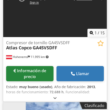
es el usuario final, para cada usuario final.
Dcsdpfxjzmadmj Adksk Los formularios BPDD y EUS se
pueden descargar del sitio web.
1
/
15
Compresor de tornillo GA45VSDFF
Atlas Copco
GA45VSDFF
Hohenems
11.995 km
Información de
Llamar
precio
Estado:
muy bueno (usado)
, Año de fabricación:
2013
,
horas de funcionamiento:
72.688 h
, Funcionalidad:
totalmente funcional
, Compresor de tornillo Atlas Copco
GA45VSDFF Inversor y secador integrados. 45 kW 12,75 bar
Clasificado
8,67 m³/min Dcedeznlx Sepfx Adksk Año de fabricación: