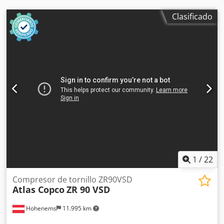
Clasificado
1
/
22
Compresor de tornillo ZR90VSD
Atlas Copco
ZR 90 VSD
Hohenems
11.995 km