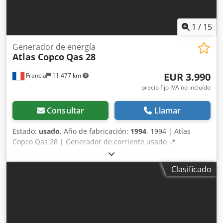
1
/
15
Generador de energía
Atlas Copco
Qas 28
EUR 3.990
Francia
11.477 km
precio fijo IVA no incluído
Consultar
Llamar
Estado:
usado
, Año de fabricación:
1994
, 1994 | Atlas
Copco Qas 28 | Generador de corriente usado 📍
Ubicación: Francia 🚛 Entrega disponible en su destino –
¡Utilice nuestra calculadora de envíos para estimar los
Clasificado
costes de transporte! 💰 Cómprelo ahora por 4.000 EUR o
haga una oferta. Pago a la entrega disponible por una
tarifa asequible (sujeto a aprobación)* Djdjy Rukfepfx
Adksck 👷‍♂️ Inspeccionado por un experto independiente 23
puntos de inspección, 18 aprobados ✅ 2 imperfectos ℹ️ 0