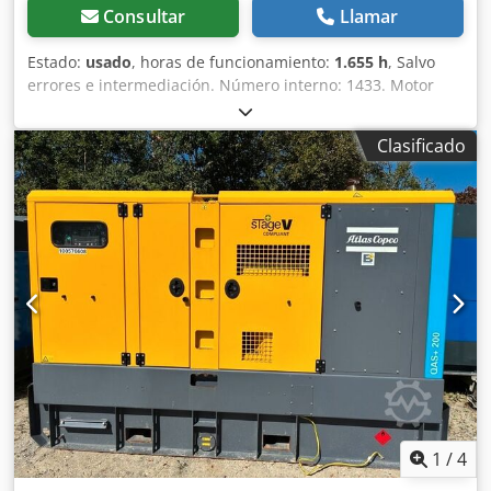
Consultar
Llamar
Estado:
usado
, horas de funcionamiento:
1.655 h
, Salvo
errores e intermediación. Número interno: 1433. Motor
PERKINS. El vehículo no ha sido reacondicionado. Dedozp
Avkopfx Adksck Posibilidad de entrega en todo el país con
Clasificado
un coste adicional. Salvo errores e intermediación. Con
gusto aceptaremos su vehículo como parte del pago.
Posibilidad de financiación/leasing, incluso sin entrada.
¿Tiene alguna pregunta? ¡Estaremos encantados de
asesorarle!
1
/
4