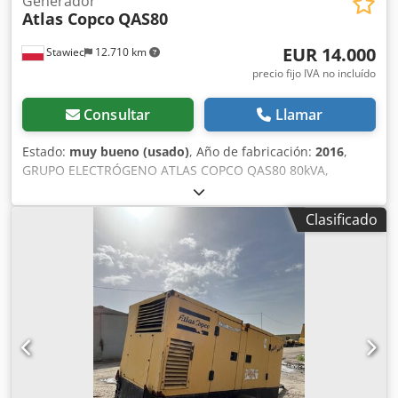
Generador
Atlas Copco
QAS80
EUR 14.000
Stawiec
12.710 km
precio fijo IVA no incluído
Consultar
Llamar
Estado:
muy bueno (usado)
, Año de fabricación:
2016
,
GRUPO ELECTRÓGENO ATLAS COPCO QAS80 80kVA,
fabricación 2016 Especificaciones técnicas: Potencia: 80
kVA (64 kW); año de fabricación: 2016; motor: PERKINS
Clasificado
horas de funcionamiento: 2950 horas Dcodpfx Aozcn
Dzjdkek El grupo electrógeno está en perfecto estado de
funcionamiento. Precio neto: 59.500 PLN Precio bruto:
73.185 PLN