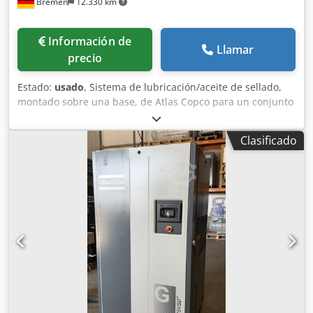
Bremen
12.330 km
Información de
Llamar
precio
Estado:
usado
, Sistema de lubricación/aceite de sellado,
montado sobre una base, de Atlas Copco para un conjunto
de compresores, que incluye depósito/tanque base con
bombas, filtros, refrigeradores y colector de válvulas.
Clasificado
Incluye un tanque de purga y una selección de repuestos y
juntas, tal como se muestra en la lista descargable que se
encuentra a continuación. Dedpfx Afozmadmolekr Nota:
Las ventas están sujetas a la finalización satisfactoria, en
un plazo de 24 horas, de una verificación de diligencia
debida del socio comercial (BPDDC) y de un formulario de
declaración del usuario final (EUS) por parte del
comprador, y, si el comprador no es el usuario final, para
cada usuario final. Los formularios BPDD y EUS se pueden
descargar del sitio web.