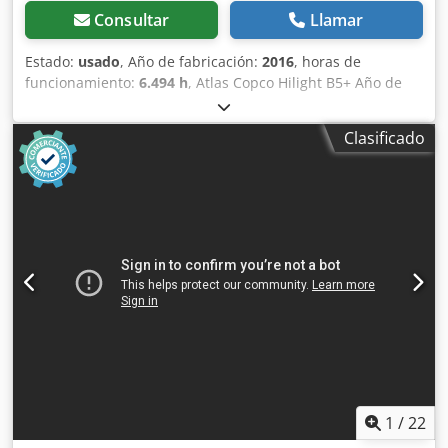
Consultar
Llamar
Estado:
usado
, Año de fabricación:
2016
, horas de
funcionamiento:
6.494 h
, Atlas Copco Hilight B5+ Año de
fabricación: 2016 Horas de funcionamiento: 6.494 h
Iluminación LED: 4 × 350 W Cobertura de luz: hasta 5.000
Clasificado
m² Dedpey R Atzjfx Aflekr Peso: 981 kg
1
/
22