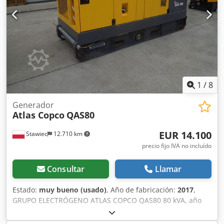
1
/
8
Generador
Atlas Copco
QAS80
EUR 14.100
Stawiec
12.710 km
precio fijo IVA no incluído
Consultar
Llamar
Estado:
muy bueno (usado)
, Año de fabricación:
2017
,
GRUPO ELECTRÓGENO ATLAS COPCO QAS80 80 kVA, año
2017, revisado. Datos técnicos: Dksdpszdc Evsfx Afler
Potencia: 80 kVA (64 kW); Año de fabricación: 2017; Motor: