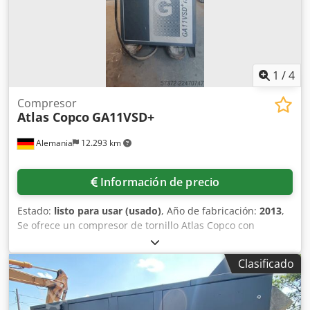
1
/
4
Compresor
Atlas Copco
GA11VSD+
Alemania
12.293 km
Información de precio
Estado:
listo para usar (usado)
, Año de fabricación:
2013
,
Se ofrece un compresor de tornillo Atlas Copco con
secador frigorífico integrado. Potencia: 11 kW, velocidad
del motor: 7700 rpm, presión de funcionamiento: 12,75
Clasificado
bares, caudal: 32 l/s, regulación de velocidad, horas de
funcionamiento: 9035 h, peso: 271 kg. Es posible realizar
una inspección en las instalaciones. Dkjdpfszq Ec Njx Afljr