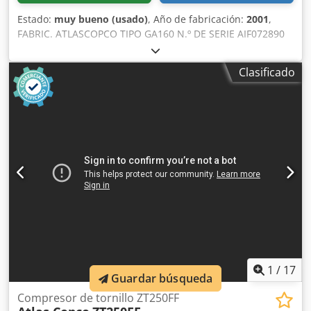
Estado:
muy bueno (usado)
, Año de fabricación:
2001
,
FABRIC. ATLASCOPCO TIPO GA160 N.º DE SERIE AIF072890
AÑO 2001 Dedpfxszq Afuo Afljkr POTENCIA (kW) 167
CAUDAL (m3/min) 21 PRESIÓN (bar) 8,5 HORAS
Clasificado
(FUNCIONAMIENTO/TOTAL) INVERSOR DE FRECUENCIA no
SECADOR INTEGRADO no INTERCAMBIADOR no
ENFRIAMIENTO (AIRE/AGUA) aire INSTALADO EN EL
DEPÓSITO no DOCUMENTACIÓN no CONEXIONES 3
NUEVO/USADO USADO
1
/
17
Guardar búsqueda
Compresor de tornillo ZT250FF