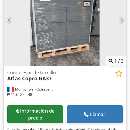
1
/
3
Compresor de tornillo
Atlas Copco
GA37
Montigny-en-Ostrevent
11.840 km
Información de
Llamar
precio
Estado:
usado
, Año de fabricación:
1999
, Funcionalidad: