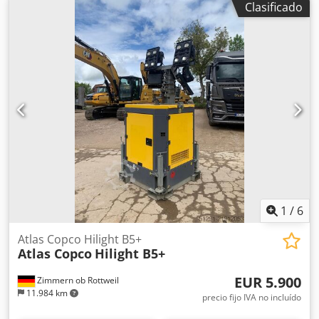
Clasificado
integrados. 45 kW 12,75 bar 8,67 m³/min Año de
fabricación: 2013 Horas de funcionamiento: 72.688 h
1
/
6
Atlas Copco Hilight B5+
Atlas Copco
Hilight B5+
EUR 5.900
Zimmern ob Rottweil
11.984 km
precio fijo IVA no incluído