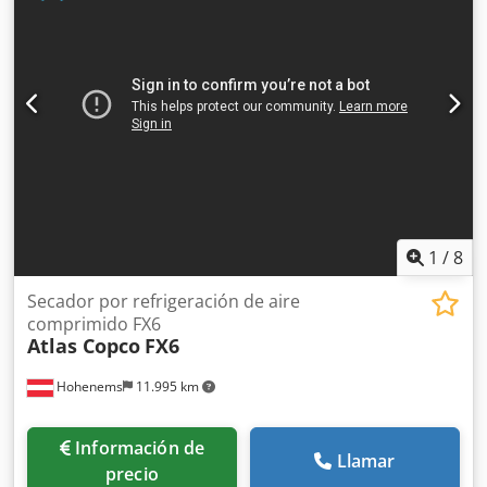
1
/
8
Secador por refrigeración de aire
comprimido FX6
Atlas Copco
FX6
Hohenems
11.995 km
Información de
Llamar
precio