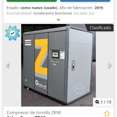
Estado:
como nuevo (usado)
, Año de fabricación:
2019
,
Funcionalidad:
totalmente funcional
, Secador por
refrigeración Atlas Copco FX6, usado 2,34 m³/min 14 bares
Djdpszrtbisfx Aflskr Año de fabricación: 2019
Clasificado
1
/
19
Compresor de tornillo ZR90