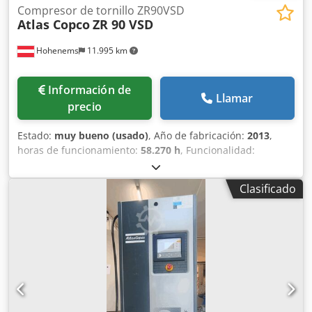
Compresor de tornillo ZR90VSD
Atlas Copco
ZR 90 VSD
Hohenems
11.995 km
Información de
Llamar
precio
Estado:
muy bueno (usado)
, Año de fabricación:
2013
,
horas de funcionamiento:
58.270 h
, Funcionalidad:
totalmente funcional
, Compresor de tornillo sin aceite
Atlas Copco ZR90VSD Convertidor integrado 90 kW Djdpfx
Clasificado
Aezmwc Hoflekr 9 bares 15,50 m³/min Año de fabricación:
2013 Horas de funcionamiento: 58.270