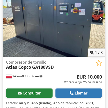
1
/
8
Compresor de tornillo
Atlas Copco
GA180VSD
EUR 10.000
Wilków
12.706 km
EXW precio fijo IVA no incluído
Consultar
Llamar
Estado:
muy bueno (usado)
, Año de fabricación:
2001
,