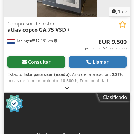
1
/
2
Compresor de pistón
atlas copco
GA 75 VSD +
EUR 9.500
Harlingen
12.161 km
precio fijo IVA no incluído
Consultar
Llamar
Estado:
listo para usar (usado)
, Año de fabricación:
2019
,
horas de funcionamiento:
10.500 h
, Funcionalidad:
totalmente funcional
, peso total:
898 kg
, potencia:
75 kW
(101,97 CV)
, caudal volumétrico:
476 m³/h
, presión (máx.):
Clasificado
13 bar
, tipo de refrigeración:
aire
, Equipamiento:
documentación / manual, placa de características
disponible
, Compresor de tornillo en buen estado y
funcionamiento, 75 kW, con control de frecuencia. Dodpfx
Afezrihrjlekr