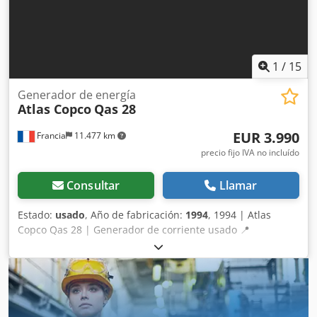
1
/
15
Generador de energía
Atlas Copco
Qas 28
EUR 3.990
Francia
11.477 km
precio fijo IVA no incluído
Consultar
Llamar
Estado:
usado
, Año de fabricación:
1994
, 1994 | Atlas
Copco Qas 28 | Generador de corriente usado 📍
Ubicación: Francia 🚛 Entrega disponible en su destino –
¡Utilice nuestra calculadora de envíos para estimar los
costes de transporte! 💰 Cómprelo ahora por 4.000 EUR o
haga una oferta. Pago a la entrega disponible por una
tarifa asequible (sujeto a aprobación)* Dkedsy Rukfjpfx