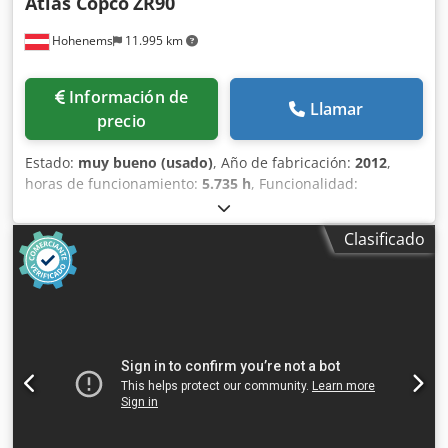
Atlas Copco
ZR90
Hohenems
11.995 km
Información de
Llamar
precio
Estado:
muy bueno (usado)
, Año de fabricación:
2012
,
horas de funcionamiento:
5.735 h
, Funcionalidad:
totalmente funcional
, Compresor de tornillo sin aceite
Atlas Copco ZR90 90 kW 7,50 bares 14 m³/min Año de
Clasificado
fabricación: 2012 Dsdpfx Aozqvvaeflokr Horas de
funcionamiento: 5735