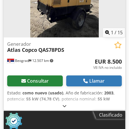
1
/
15
Generador
Atlas Copco
QAS78PDS
EUR 8.500
Beograd
12.507 km
VB IVA no incluído
Consultar
Llamar
Estado:
como nuevo (usado)
, Año de fabricación:
2003
,
potencia:
55 kW (74,78 CV)
, potencia nominal:
55 kW
(74,78 CV)
, excelente estado Dkjdpfx Aey Rqmisfljr
Clasificado