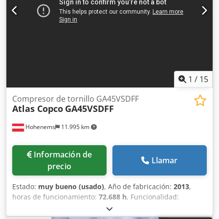
1
/
15
Compresor de tornillo GA45VSDFF
Atlas Copco
GA45VSDFF
Hohenems
11.995 km
Información de
Llamar
precio
Estado:
muy bueno (usado)
, Año de fabricación:
2013
,
horas de funcionamiento:
72.688 h
, Funcionalidad:
totalmente funcional
, Compresor de tornillo Atlas Copco
GA45VSDFF Djdpfxoznlx So Afljkr Inversor y secador