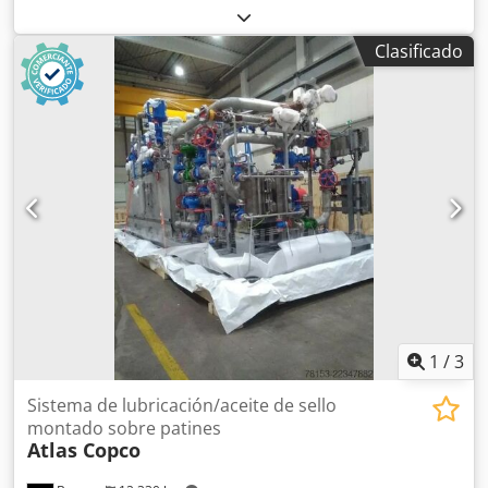
Temperatura ambiente: 46 °C máx. Dkjdpfxow Da Ens Afljr
Clasificado
1
/
3
Sistema de lubricación/aceite de sello
montado sobre patines
Atlas Copco