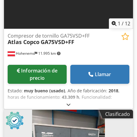
1
/
12
Compresor de tornillo GA75VSD+FF
Atlas Copco
GA75VSD+FF
Hohenems
11.995 km
Información de
Llamar
precio
Estado:
muy bueno (usado)
, Año de fabricación:
2018
,
horas de funcionamiento:
43.309 h
, Funcionalidad:
totalmente funcional
, Compresor de tornillo Atlas Copco
GA75VSD+FF Inversor y secador integrados 75 kW 12,75 bar
Clasificado
15,50 m³/min Año de fabricación: 2018 Horas de
funcionamiento: 43.309 Dksdpozp Urwofx Aflsr