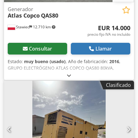
Generador
Atlas Copco
QAS80
EUR 14.000
Stawiec
12.710 km
precio fijo IVA no incluído
Consultar
Llamar
Estado:
muy bueno (usado)
, Año de fabricación:
2016
,
GRUPO ELECTRÓGENO ATLAS COPCO QAS80 80kVA,
fabricación 2016 Especificaciones técnicas: Potencia: 80
kVA (64 kW); año de fabricación: 2016; motor: PERKINS
Clasificado
horas de funcionamiento: 2950 horas El grupo electrógeno
está en perfecto estado de funcionamiento. Precio neto:
59.500 PLN Dodpfx Afjzcn Dzjlokr Precio bruto: 73.185 PLN