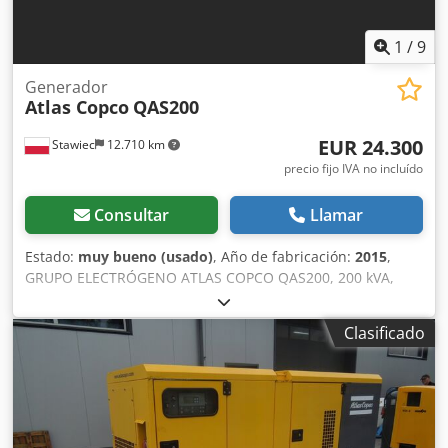
1
/
9
Generador
Atlas Copco
QAS200
EUR 24.300
Stawiec
12.710 km
precio fijo IVA no incluído
Consultar
Llamar
Estado:
muy bueno (usado)
, Año de fabricación:
2015
,
GRUPO ELECTRÓGENO ATLAS COPCO QAS200, 200 kVA,
fabricado en 2015, revisado. Dksdezp H T Hspfx Aflor Datos
técnicos: Potencia: 200 kVA (160 kW); Año de fabricación:
Clasificado
2015; Motor: VOLVO PENTA; Horas de funcionamiento:
3705 horas. El grupo electrógeno está en perfecto estado
de funcionamiento. Precio neto: 105.000 PLN Precio bruto:
129.150 PLN Enlace al vídeo a continuación.