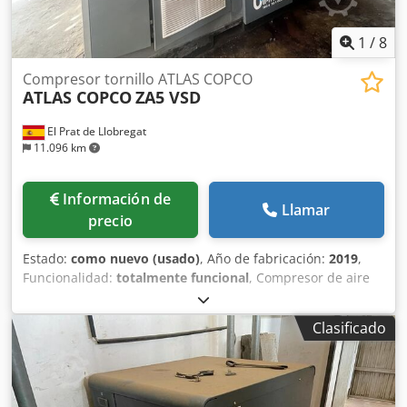
1
/
8
Compresor tornillo ATLAS COPCO
ATLAS COPCO
ZA5 VSD
El Prat de Llobregat
11.096 km
Información de
Llamar
precio
Estado:
como nuevo (usado)
, Año de fabricación:
2019
,
Funcionalidad:
totalmente funcional
, Compresor de aire
industrial Atlas Copco ZA5 VSD, con tecnología de
velocidad variable (VSD) y producción de aire totalmente
Clasificado
exento de aceite, certificado ISO 8573-1 Clase 0. Datos
técnicos: • Fabricante: Atlas Copco • Modelo: ZA5 VSD • Año
de fabricación: 2019 • Potencia nominal total: 250 kW •
Presión máxima de trabajo: 4 bar(e) • Velocidad de