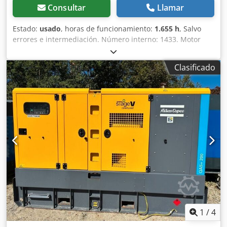
Consultar
Llamar
Estado:
usado
, horas de funcionamiento:
1.655 h
, Salvo
errores e intermediación. Número interno: 1433. Motor
PERKINS. El vehículo no ha sido reacondicionado.
Posibilidad de entrega en todo el país con un coste
Clasificado
adicional. Salvo errores e intermediación. Dkodozp Avkopfx
Aflor Con gusto aceptaremos su vehículo como parte del
pago. Posibilidad de financiación/leasing, incluso sin
entrada. ¿Tiene alguna pregunta? ¡Estaremos encantados
de asesorarle!
1
/
4