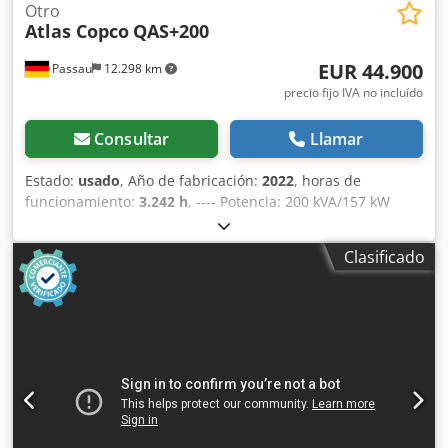
Otro
Atlas Copco
QAS+200
EUR 44.900
Passau
12.298 km
precio fijo IVA no incluído
Consultar
Llamar
Estado:
usado
, Año de fabricación:
2022
, horas de
funcionamiento:
3.242 h
, ---- Potencia: 200 kVA/157 kW
Depósito de combustible: 585 litros Horas de
funcionamiento: 3242 h, año de fabricación: 12/2022
Clasificado
Tomas de corriente: 125-63-32-16 A + DS Interruptor
diferencial de tipo B Dkjdszrkuaspfx Afler