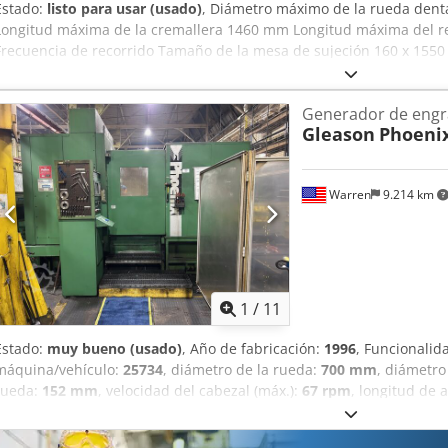
Estado:
listo para usar (usado)
, Diámetro máximo de la rueda de
Longitud máxima de la cremallera 1460 mm Longitud máxima del 
Frecuencia de recorrido Tamaño de la mesa de sujeción 160 x 155
del husillo Aproximadamente 70 mm (diámetro del orificio para la 
Generador de engr
Gleason
Phoeni
Warren
9.214 km
1
/
11
Estado:
muy bueno (usado)
, Año de fabricación:
1996
, Funcionalid
máquina/vehículo:
25734
, diámetro de la rueda:
700 mm
, diámetro
rueda:
152 mm
, velocidad del cabezal (máx.):
67 rpm
, longitud de 
avance eje Y:
610 mm
, longitud de avance eje Z:
725 mm
, rango de
mm
, recorrido eje X:
610 mm
, recorrido del eje Z:
725 mm
, Equipa