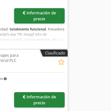
Información de
precio
lidad:
totalmente funcional
, Fresadora
edpfx Ajw Tfb Seqqjf Año de
nuevo control, accionamientos, etc. La
n un nuevo sistema de control y
Clasificado
najes para
ntrol PLC
 km
Información de
precio