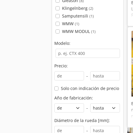
Gleason
(8)
Klingelnberg
(2)
Samputensili
(1)
WMW
(1)
WMW MODUL
(1)
Modelo:
Precio:
-
Solo con indicación de precio
Año de fabricación:
-
Diámetro de la rueda [mm]:
-