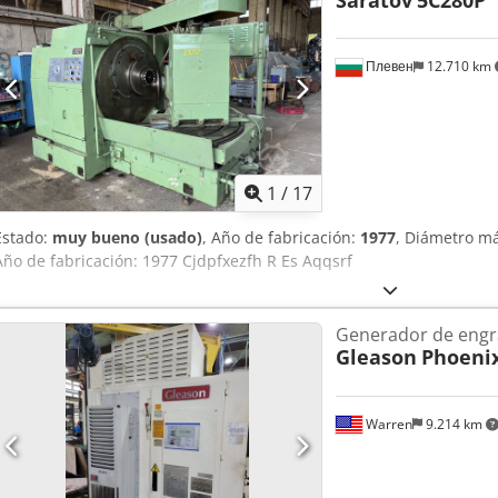
Saratov
5C280P
Ancho máximo de corona: 80 mm Ángulo mínimo del cono divisor (p
engranaje: 10 – 150 Distancia entre el husillo y el centro de la máq
mm; mín. (ángulo de pieza 90°): 75 mm Carrera: 100 mm Doble carr
Плевен
12.710 km
Potencia del motor: 4,0 kW Peso de la máquina: 8750 kg
1
/
17
Estado:
muy bueno (usado)
, Año de fabricación:
1977
, Diámetro m
Año de fabricación: 1977 Cjdpfxezfh R Es Aqqsrf
Generador de engr
Gleason
Phoeni
Warren
9.214 km