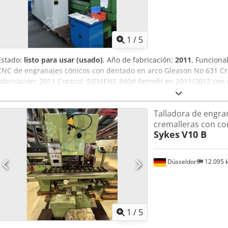
1
/
5
Estado:
listo para usar (usado)
, Año de fabricación:
2011
, Funciona
CNC de engranajes cónicos con dentado en arco Gleason No 631 Cr
fabricación: 2011 Control: SIEMENS 840d Retrofit en 2011/2012 con 
máquina fue reacondicionada completamente en 2011. Se instalaro
accionamientos.
Talladora de engra
cremalleras con co
Sykes
V10 B
Düsseldorf
12.095
1
/
5