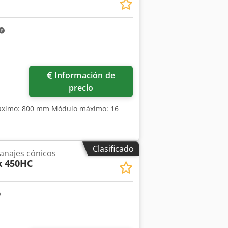
itch): 5 grados Número de dientes del
uina: máx. (ángulo de pieza 5°): 375
era del deslizador: 48 – 400 spm
Información de
precio
áximo: 800 mm Módulo máximo: 16
Clasificado
anajes cónicos
x 450HC