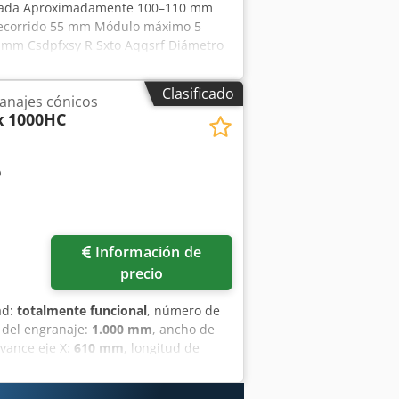
ntada Aproximadamente 100–110 mm
recorrido 55 mm Módulo máximo 5
0 mm Csdpfxsy R Sxto Aqqsrf Diámetro
herramienta, ø 44,45 mm)
Clasificado
anajes cónicos
x 1000HC
Información de
precio
ad:
totalmente funcional
, número de
 del engranaje:
1.000 mm
, ancho de
avance eje X:
610 mm
, longitud de
 giro:
95 °
, agujero del husillo:
203
miento:
ajuste continuo de la