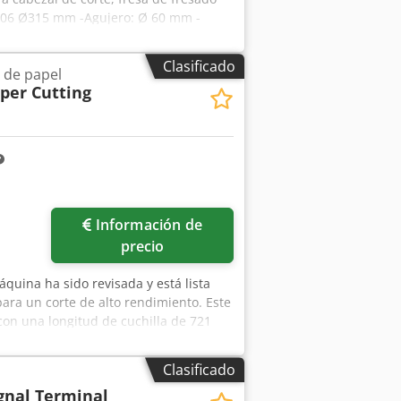
ER 06 Ø315 mm -Agujero: Ø 60 mm -
kg
Clasificado
 de papel
per Cutting
Información de
precio
áquina ha sido revisada y está lista
ara un corte de alto rendimiento. Este
 con una longitud de cuchilla de 721
itivo de presión hidráulico y
Acdeha El equipamiento de serie
Clasificado
rónico de posición de la escuadra con
ignal Terminal
ina es de acero inoxidable con