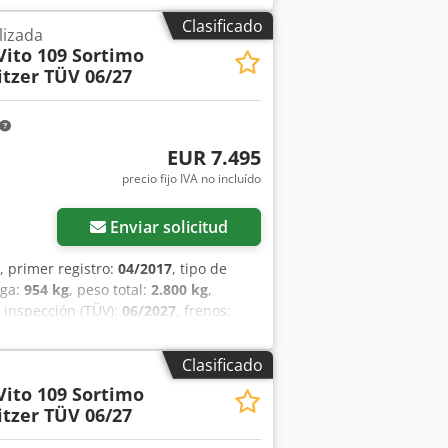
Clasificado
lizada
Vito 109 Sortimo
itzer TÜV 06/27
EUR 7.495
precio fijo IVA no incluído
Enviar solicitud
, primer registro:
04/2017
, tipo de
rga:
954 kg
, peso total:
2.800 kg
,
 inspección (TÜV):
06/2027
, frenos:
 de engranaje:
mecánico
, clase de
gitud del espacio de carga:
2.400 mm
,
Clasificado
ga:
1.250 mm
, Equipamiento:
ABS,
Vito 109 Sortimo
zado, dirección asistida, enganche de
itzer TÜV 06/27
* Estantería de taller Sortimo
azas * Caja de cambios manual de 6