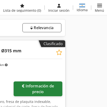
Idioma
Lista de seguimiento
(0)
Iniciar sesión
Menú
Relevancia
Clasificado
6 Ø315 mm
 km
Información de
precio
uro, fresa de plaquita indexable,
ra cabezal de corte, fresa de fresado