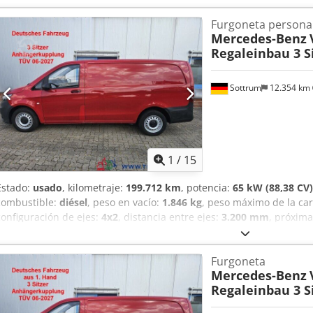
Furgoneta persona
Mercedes-Benz
Regaleinbau 3 S
Sottrum
12.354 km
1
/
15
Estado:
usado
, kilometraje:
199.712 km
, potencia:
65 kW (88,38 CV)
combustible:
diésel
, peso en vacío:
1.846 kg
, peso máximo de la ca
configuración de ejes:
4x2
, distancia entre ejes:
3.200 mm
, próxima
otro
, color:
rojo
, cabina del conductor:
cabina del conductor
, tipo
emisión:
Euro 6
, amortiguación:
acero
, número de asientos:
3
, lon
Furgoneta
anchura del espacio de carga:
1.600 mm
, altura del espacio de car
Mercedes-Benz
Programa electrónico de estabilidad (ESP), cabina, cierre centrali
Regaleinbau 3 S
remolque, puerta corredera
, * Vehículo alemán * Estado: ver fotos 
instalada * Inspección técnica (TÜV) válida hasta el 06-2027 * 3 pl