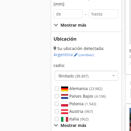
[mm]:
-
Mostrar más
Ubicación
Su ubicación detectada:
Argentina
(cambiar)
radio:
Ilimitado
(35.307)
Alemania
(23.982)
Portaherramientas
Sandvik
Sandvik Dx 780
Países Bajos
(4.106)
Polonia
(1.543)
Austria
(967)
Italia
(902)
Mostrar más