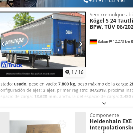
+34 911 433 456
Semirremolque abi
Kögel
S 24 Tautl
BPW, TÜV 06/20
Bakum
12.273 km
1
/
16
Estado:
usado
, peso en vacío:
7.800 kg
, peso máximo de la carga:
2
configuración de ejes:
3 ejes
, primer registro:
04/2018
, próxima ins
espacio de carga:
13.620 mm
, anchura del espacio de carga:
2.480
mm
, volumen del espacio de carga:
91 m³
, longitud total:
13.620 
neumático:
385/65 22,5
, estado del neumático:
60 %
, color:
azul
, A
Componente
neumático delantero:
385/65 22,5
, tamaño del neumático trasero:
3
Heidenhain
EXE 
cabina del conductor
, clase de emisión:
ninguno
, Equipamiento:
A
Interpolationsb
vehículo para consultas: 41417 Koegel, plataforma con lona enrolla