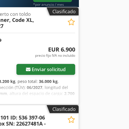
*por anuncio / mes
Clasificado
erto con toldo
iner, Code XL,
27
EUR 6.900
precio fijo IVA no incluído
Enviar solicitud
8.200 kg
, peso total:
36.000 kg
,
pección (TÜV):
06/2027
, longitud del
 mm
, altura del espacio de carga:
2.700
mm
, amortiguación:
aire
, tamaño del
ño de fabricación:
2018
, tamaño del
Clasificado
85/65 22,5
, cabina del conductor:
101 ID: 536 397-06
BS, registro de camiones
, Número de
ox SN: 22627481A -
ble * Año de fabricación: 2018 * ABS,