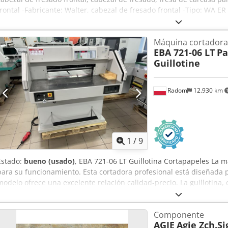
frontal -Fabricante: Walter, cabezal de fresado frontal -Tipo: WA 
Dimensiones: Ø 335 x 110 mm Chjdpfx Aswbn Ewecdoa -Peso: 33,7 
Máquina cortadora
EBA 721-06 LT
Pa
Guillotine
Radom
12.930 km
1
/
9
Estado:
bueno (usado)
, EBA 721-06 LT Guillotina Cortapapeles La m
para su funcionamiento. Esta cortadora profesional está diseñada p
modelo ofrece una excelente relación calidad-precio. La guillotina,
mm, está equipada con cortinas de seguridad por infrarrojos, dispos
accionamiento de barra cortadora electromecánica. Cjdpezrfdiofx 
Componente
también incluye un temporizador programable y un indicador elect
AGIE
Agie Zch.S
una precisión de 1/10 mm. La mesa principal de trabajo de la máqu