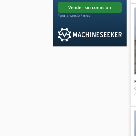
vender sin comisión
*por anuncio / mes