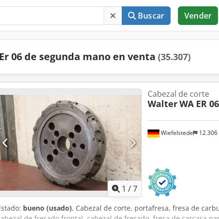
Buscar
Vender
Er 06 de segunda mano en venta
(35.307)
Cabezal de corte
Walter
WA ER 0
Wiefelstede
12.306
1
/
7
Estado:
bueno (usado)
, Cabezal de corte, portafresa, fresa de carb
cabezal de fresado frontal, cabezal de fresado, fresa de carcasa pa