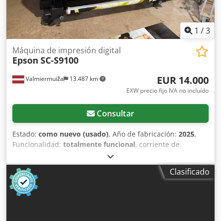
1
/
3
Máquina de impresión digital
Epson
SC-S9100
EUR 14.000
Valmiermuiža
13.487 km
EXW precio fijo IVA no incluído
Consultar
Estado:
como nuevo (usado)
, Año de fabricación:
2025
,
Funcionalidad:
totalmente funcional
, corriente de
entrada:
12 A
, tensión de entrada:
240 V
, Ofrecemos esta
impresora digital Epson SC-S9100, nueva, a un precio muy
Clasificado
competitivo. Año de fabricación: 2025. Se incluye un
programa adicional: Onyx. Codpfszqc Suex Ag Toha
Fabricante: Epson Modelo: SC-S9100 Código de modelo
interno: K471A Número de serie: XD3S000131 Voltaje de
entrada de energía n.º 1: 100-120/200-240 V Frecuencia de