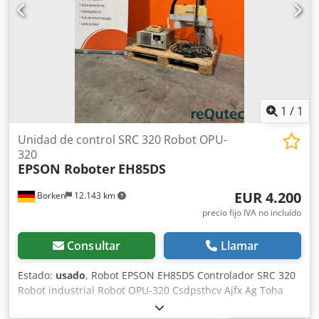
1
/
1
Unidad de control SRC 320 Robot OPU-
320
EPSON Roboter
EH85DS
EUR 4.200
Borken
12.143 km
precio fijo IVA no incluído
Consultar
Llamar
Estado:
usado
, Robot EPSON EH85DS Controlador SRC 320
Robot industrial Robot OPU-320 Csdpsthcv Ajfx Ag Toha