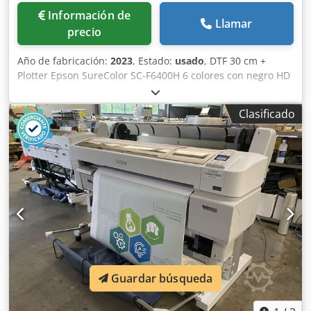
Información de
Llamar
precio
Año de fabricación:
2023
, Estado:
usado
, DTF 30 cm +
Plotter Epson SureColor SC-F6400H 6 colores con negro HD
Cjdpfx Agsy E Nclj Tjha
Clasificado
Guardar búsqueda