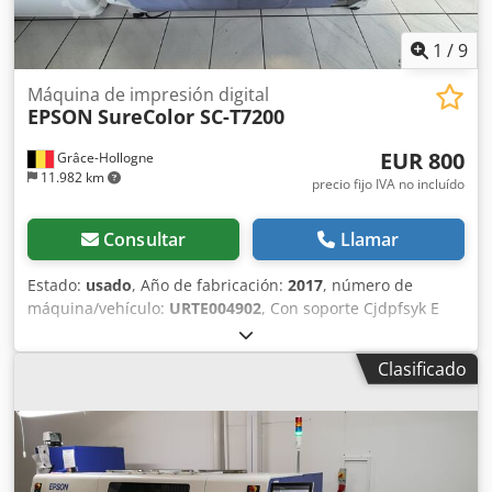
1
/
9
Máquina de impresión digital
EPSON
SureColor SC-T7200
EUR 800
Grâce-Hollogne
11.982 km
precio fijo IVA no incluído
Consultar
Llamar
Estado:
usado
, Año de fabricación:
2017
, número de
máquina/vehículo:
URTE004902
, Con soporte Cjdpfsyk E
Slex Ag Tsha
Clasificado