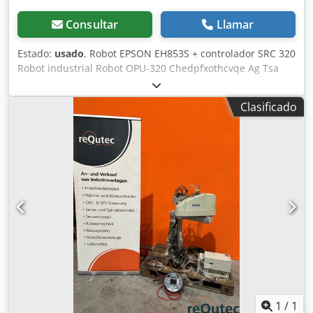
cantonal, atendida únicamente por personal profesional y
sometida a mantenimiento periódico, la última vez en julio
Consultar
Llamar
de 2026 (se proporciona el comprobante de servicio). El
estado de funcionamiento puede ser inspeccionado y
Estado:
usado
, Robot EPSON EH853S + controlador SRC 320
probado en el lugar, previa cita. Ubicación: Visp, SUIZA
Robot industrial Robot OPU-320 Chedpfxothcvqe Ag Tsa
Carga: Se puede ayudar con la carga, previa coordinación.
El transporte a nivel mundial es posible, pero debe ser
organizado por el vendedor. Se prefiere la recogida en el
Clasificado
lugar. Chjdpfxjznmils Ag Toa Venta privada. No se ofrece
garantía ni se aceptan devoluciones. Precio: 3.250 euros.
1
/
1