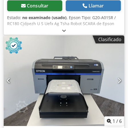
Consultar
Llamar
Estado:
no examinado (usado)
, Epson Tipo: G20-A01SR /
RC180 Cjdpezh U S Uefx Ag Tsha Robot SCARA de Epson
con controlador de robot Epson Epson SCARA G20 Brazo
largo con alta capacidad de carga Los manipuladores G20
Clasificado
están diseñados para soportar cargas muy elevadas, como
piezas pesadas o unidades de embalaje de gran peso
(hasta 20 kg). Epson G20 Capacidad de carga máxima: 20
kg. Alcance: 850 / 1.000 mm. Carrera en el eje Z: 180 / 420
mm. Controlador Epson RC180 Estado: no probado / pieza
de repuesto defectuosa. Estado: usado. Alcance del
suministro: (ver imagen) (Nos reservamos el derecho a
realizar modificaciones y correcciones en los datos
técnicos). Si tiene más preguntas, estaremos encantados
de responderlas por teléfono.
1
/
6