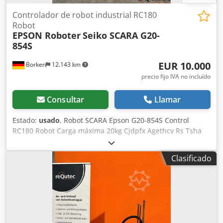
Controlador de robot industrial RC180
Robot
EPSON Roboter
Seiko SCARA G20-
854S
EUR 10.000
Borken
12.143 km
precio fijo IVA no incluído
Consultar
Llamar
Estado:
usado
, Robot SCARA Epson G20-854S Control
RC180 Robot Carga máxima 20kg Cjdpfx Agethcv Rs Tsha
eje 1 750 w eje 2 600 w eje 3 400 w eje 4 150 w
Clasificado