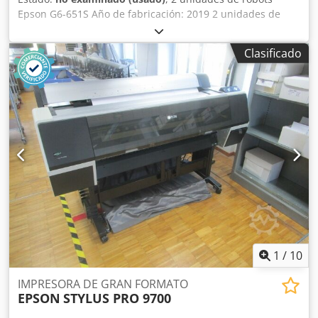
Epson G6-651S Año de fabricación: 2019 2 unidades de
controladores Epson RC 700-A Se venden como paquete,
incluyendo la carcasa, tal como se muestra en la imagen.
Clasificado
La oferta está dirigida exclusivamente a empresas
comerciales, según lo establecido en el artículo 14 del
Código Civil alemán (BGB). Cedpfx Asynt Hreg Toha
1
/
10
IMPRESORA DE GRAN FORMATO
EPSON
STYLUS PRO 9700