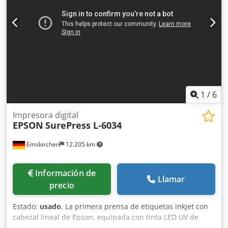
entrada de energía n.º 1: 50/60 Hz Corriente de entrada de
energía n.º 1: 12/10 A Voltaje de entrada de energía n.º 2:
100-120/200-240 V Frecuencia de entrada de energía n.º 2:
50/60 Hz Corriente de entrada de energía n.º 2: 12/10 A
Fecha de fabricación: 05-03-2025 País de fabricación:
China Si tiene alguna pregunta o necesita más
información, no dude en enviarnos un mensaje o
llamarnos.
1
/
6
Impresora digital
EPSON
SurePress L-6034
Emskirchen
12.205 km
Información de
Llamar
precio
Estado:
usado
, La primera prensa de etiquetas inkjet con
cabezal lineal de Epson, equipada con tinta LED UV de
curado, el modelo L-6034VW/L-6034V permite la impresión