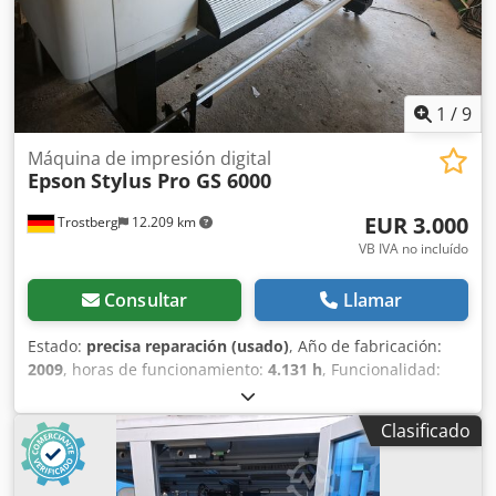
nivel mundial, bajo petición. Antes del envío o la recogida,
realizaremos una prueba de funcionamiento y la
grabaremos en vídeo para usted. Chsdezh Dcvspfx Ag Tsa
Para obtener más información, puede ponerse en contacto
con nosotros directamente.
1
/
9
Máquina de impresión digital
Epson
Stylus Pro GS 6000
EUR 3.000
Trostberg
12.209 km
VB IVA no incluído
Consultar
Llamar
Estado:
precisa reparación (usado)
, Año de fabricación:
2009
, horas de funcionamiento:
4.131 h
, Funcionalidad:
funcionamiento limitado
, número de cartuchos de tinta:
8
, canales de color:
8
, número de cabezales de impresión:
Clasificado
1
, Vendemos nuestra impresora Epson, ya que ya no la
necesitamos. Ha estado almacenada durante varios años y
la utilizábamos para imprimir fotos en el garaje. Es