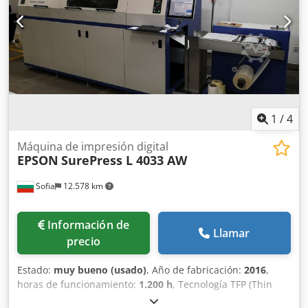
1
/
4
Máquina de impresión digital
EPSON
SurePress L 4033 AW
Sofia
12.578 km
Información de
Llamar
precio
Estado:
muy bueno (usado)
, Año de fabricación:
2016
,
horas de funcionamiento:
1.200 h
, Tecnología TFP (Thin
Film Piezo) avanzada de alta precisión Extrema precisión