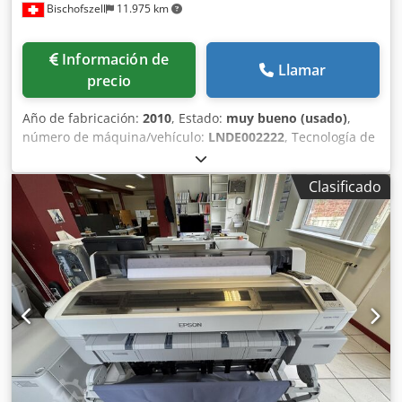
Bischofszell
11.975 km
Información de
Llamar
precio
Año de fabricación:
2010
, Estado:
muy bueno (usado)
,
número de máquina/vehículo:
LNDE002222
, Tecnología de
tinta Ultrachrome Colores Negro foto, Negro mate, Cian,
Magenta vivo, Amarillo Tamaño mínimo de gota 3,5 pl
Clasificado
Configuración de inyectores 360 inyectores negro, 360
inyectores por color Resolución de impresión 2.880 x 2.880
ppp Tamaños de papel A0, A1, A2 (42,0x59,4 cm), A3+, A3
(29,7x42,0 cm), A4 (21,0x29,7 cm), B1 (72,8x102,8 cm ), B2
(51,4x72,8 cm), DIN B3, DIN B4, 17 pulgadas, 24 pulgadas,
44 pulgadas Márgenes - modo hoja suelta 1: 3 mm (arriba),
3 mm (derecha), 14 mm (abajo), 3 mm (izquierda) Grosor
del papel 0,08 mm - 1,5 mm Dúplex: NO Equipamiento /
otras especificaciones: Con soporte de rodillos
Codpfepitkrjx Ag Tsha