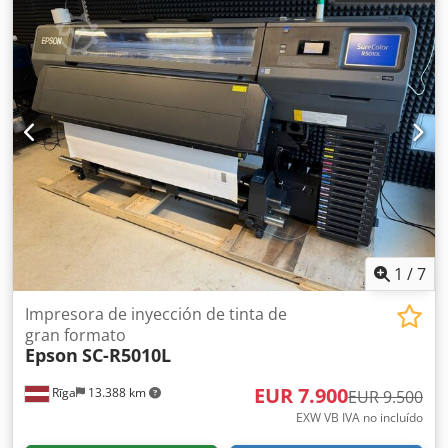
1
/
7
Impresora de inyección de tinta de
gran formato
Epson
SC-R5010L
EUR 7.900
Rīga
13.388 km
EUR 9.500
EXW VB IVA no incluído