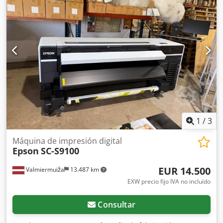
Csdpfxezmpz Ie Ag Toha Esta oferta corresponde a un
equipo usado, que puede presentar signos de uso
(pequeños arañazos o amarilleamientos). El equipo ha sido
probado y funciona correctamente. En la foto se puede ver
una impresión de prueba. Embalaje y envío: Puede venir a
ver el equipo durante nuestro horario de atención al
público. ¡Concertemos una cita! Ofrecemos embalaje
resistente al transporte marítimo y envío a nivel mundial,
bajo petición. Antes del envío o la recogida, realizaremos
una prueba de funcionamiento y la grabaremos en vídeo
para usted. Para obtener más información, puede ponerse
en contacto con nosotros personalmente.
1
/
3
Máquina de impresión digital
Epson
SC-S9100
EUR 14.500
Valmiermuiža
13.487 km
EXW precio fijo IVA no incluído
Consultar