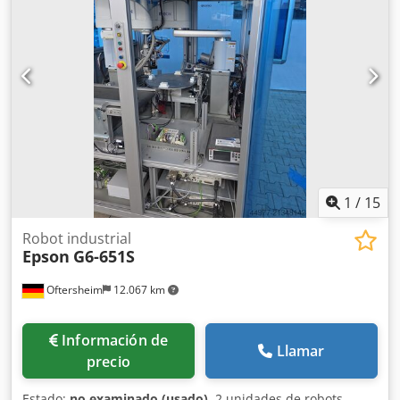
probable que el cabezal de impresión esté defectuoso y
que no reconozca los cartuchos del lado izquierdo,
indicando que están vacíos, aunque en realidad estén
llenos. Incluye el software y el sistema de enrollado
automático. Cedpozi Svmjfx Ag Teha No la he conectado a
la red, por lo que solo puedo indicar el número de páginas
impresas: 4131 páginas. Se vende como producto
defectuoso. No la hemos usado mucho porque la mayoría
de las impresiones las hacemos en una impresora de gran
formato. Es posible realizar una inspección.
1
/
15
Robot industrial
Epson
G6-651S
Oftersheim
12.067 km
Información de
Llamar
precio
Estado:
no examinado (usado)
, 2 unidades de robots