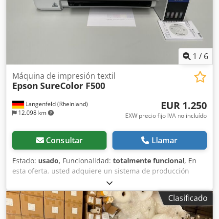
1
/
6
Máquina de impresión textil
Epson
SureColor F500
EUR 1.250
Langenfeld (Rheinland)
12.098 km
EXW precio fijo IVA no incluído
Consultar
Llamar
Estado:
usado
, Funcionalidad:
totalmente funcional
, En
esta oferta, usted adquiere un sistema de producción
usado, modelo "Epson SureColor F500". Objeto de la venta:
1 unidad de Epson SureColor F500 No hay problema en
Clasificado
configurar la máquina según sus preferencias. ¡No dude
en ponerse en contacto con nosotros! Estado: