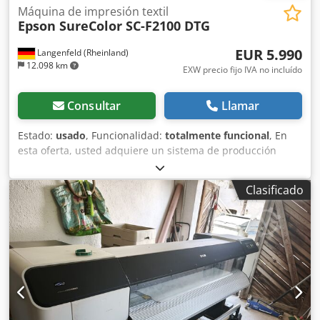
Máquina de impresión textil
Epson SureColor SC-F2100 DTG
EUR 5.990
Langenfeld (Rheinland)
12.098 km
EXW precio fijo IVA no incluído
Consultar
Llamar
Estado:
usado
, Funcionalidad:
totalmente funcional
, En
esta oferta, usted adquiere un sistema de producción
usado, el «Epson SureColor SC-F2100». Objeto de la venta:
1 unidad de Epson SureColor SC-F2100 No es ningún
Clasificado
problema configurar la máquina según sus deseos. ¡No
dude en ponerse en contacto con nosotros! Lecturas del
contador: Total: 0 páginas Estado: Esta oferta corresponde
a un equipo usado que, posiblemente, presenta signos de
uso (pequeños arañazos o decoloraciones). El equipo ha
sido probado y funciona correctamente. Embalaje y envío:
Puede venir a ver el equipo durante nuestro horario de
atención al público. ¡Concertemos una cita! Ofrecemos
embalaje resistente para el transporte marítimo y envío a