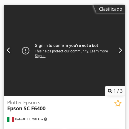
Clasificado
1
/
3
Plotter Epson s
Epson
SC F6400
Italia
11.798 km