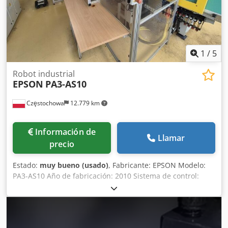
1
/
5
Robot industrial
EPSON
PA3-AS10
Częstochowa
12.779 km
Información de
Llamar
precio
Estado:
muy bueno (usado)
, Fabricante: EPSON Modelo:
PA3-AS10 Año de fabricación: 2010 Sistema de control:
Unidad de control Epson RC180 Panel de operador
Siemens Simatic Touch Panel Equipamiento /
configuración: Estación receptora con 2 cargadores de 16
posiciones (total 32 posiciones de descarga) Cjdpfx Aox Eit