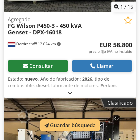
1
/
15
Agregado
FG Wilson
P450-3 - 450 kVA
Genset - DPX-16018
EUR 58.800
Dordrecht
12.024 km
precio fijo IVA no incluído
Consultar
Llamar
Estado:
nuevo
, Año de fabricación:
2026
, tipo de
combustible:
diésel
, fabricante de motores:
Perkins
2206A-E13TAG3
, Propósito de uso: Construcción Peso en
vacío: 4.667 kg Potencia del generador: 450 kVA
Clasificado
Dimensiones del compartimento de carga: 493 x 166 x 215
cm Marcado CE: sí Capacidad del depósito de agua: 888 l
País de fabricación: CN Póngase en contacto con el equipo
de DPX para más información. = Opciones adicionales y
Guardar búsqueda
accesorios = - Batería Csdsx Uv Rzopfx Aifsrf - Cuadro de
control - Techo de acero - Tanque