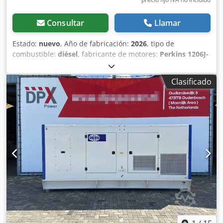
Consultar
Llamar
Estado:
nuevo
, Año de fabricación:
2026
, tipo de
combustible:
diésel
, fabricante de motores:
Perkins 1206J-
E70TTAG
, Propósito de uso: Construcción Peso en vacío:
3.651 kg Potencia del generador: 200 kVA Dimensiones del
Clasificado
compartimento de carga: 409 x 142 x 237 cm Cjdpsx S
Umvofx Aiforf Marcado CE: sí Nivel de emisiones: Stage V /
Tier IV final Capacidad del depósito de agua: 822 l País de
fabricación: CN Contacte al equipo de DPX para más
información. = Más opciones y accesorios = - Batería -
Panel de control - Techo de acero - Tanque