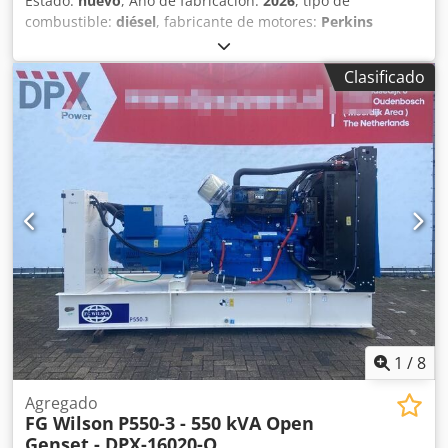
Estado:
nuevo
, Año de fabricación:
2026
, tipo de
combustible:
diésel
, fabricante de motores:
Perkins
2806A-E18TAG2
, Uso previsto: Construcción Peso en vacío:
4.522 kg Potencia del generador: 715 kVA Dimensiones del
Clasificado
espacio de carga: 391 x 147 x 216 cm Certificación CE: sí
Volumen del depósito de agua: 1.132 l Csdpfx Ajx S Ul
Ssiferf País de fabricación: CN Póngase en contacto con el
equipo de DPX para más información. = Más opciones y
accesorios = - Batería - Cuadro de control - Cisterna
1
/
8
Agregado
FG Wilson
P550-3 - 550 kVA Open
Genset - DPX-16020-O