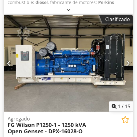
combustible:
diésel
, fabricante de motores:
Perkins
2506A-E15TAG2
, Propósito de uso: Construcción Codpex S
Umiofx Aifsrf Peso en vacío: 5.071 kg Potencia del
Clasificado
generador: 550 kVA Dimensiones del compartimento de
carga: 493 x 166 x 232 cm Marcado CE: sí Capacidad del
depósito de agua: 888 l País de fabricación: CN Póngase en
contacto con el equipo DPX para más información. = Otras
opciones y accesorios = - Batería - Panel de control - Techo
de acero - Cisterna
1
/
15
Agregado
FG Wilson
P1250-1 - 1250 kVA
Open Genset - DPX-16028-O