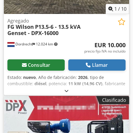
1
/
10
Agregado
FG Wilson
P13.5-6 - 13.5 kVA
Genset - DPX-16000
EUR 10.000
Dordrecht
12.024 km
precio fijo IVA no incluído
Consultar
Llamar
Estado:
nuevo
, Año de fabricación:
2026
, tipo de
combustible:
diésel
, potencia:
11 kW (14,96 CV)
, fabricante
de motores:
Perkins 403D-15G
, Uso previsto: Construcción
Crodpfewbyz Dox Aifef Peso en vacío: 308 kg Potencia del
Clasificado
generador: 13,5 kVA Dimensiones del compartimento de
carga: 155 x 62 x 102 cm País de fabricación: CN Contacte
con el equipo de DPX para más información. = Opciones y
accesorios adicionales = - Batería - Panel de control - Techo
de acero - Depósito