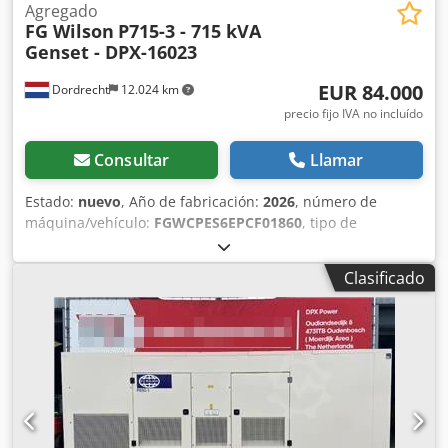
Agregado
FG Wilson
P715-3 - 715 kVA
Genset - DPX-16023
EUR 84.000
Dordrecht
12.024 km
precio fijo IVA no incluído
Consultar
Llamar
Estado:
nuevo
, Año de fabricación:
2026
, número de
máquina/vehículo:
FGWCPES6EPCF01860
, tipo de
combustible:
diésel
, potencia:
572 kW (777,70 CV)
,
fabricante de motores:
Perkins 2806A-E18TAG2
, Uso
Clasificado
previsto: Construcción Peso en vacío: 5.874 kg Potencia del
generador: 715 kVA Credpfx Asxqv Dqeifef Dimensiones
del compartimento de carga: 532 x 192 x 229 cm Marcado
CE: sí Capacidad del depósito de agua: 1.132 l Contacte
con el equipo de DPX para más información. = Otras
opciones y accesorios = - Batería - Panel de control - Techo
de acero - Depósito