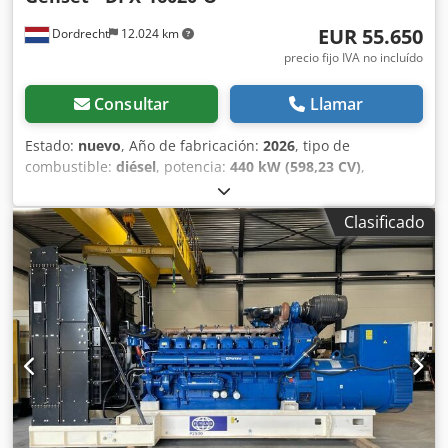
EUR 55.650
Dordrecht
12.024 km
precio fijo IVA no incluído
Consultar
Llamar
Estado:
nuevo
, Año de fabricación:
2026
, tipo de
combustible:
diésel
, potencia:
440 kW (598,23 CV)
,
fabricante de motores:
Perkins 2506A-E15TAG2
, Uso
previsto: Construcción Peso en vacío: 3.699 kg Potencia del
Clasificado
generador: 550 kVA Dimensiones del compartimento de
carga: 380 x 113 x 222 cm Marcado CE: sí Capacidad del
depósito de agua: 888 l País de fabricación: CN Póngase en
contacto con el equipo de DPX para obtener más
información. = Opciones y accesorios adicionales = -
Batería - Panel de control Codsxpg U Depfx Aiforf - Cisterna