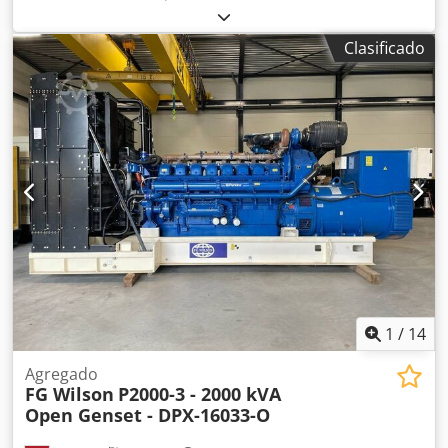
fabricante de motores:
Perkins 4016-61TRG2
, Uso previsto:
Construcción Peso en vacío: 12.528 kg Potencia del
Clasificado
generador: 2.250 kVA Dimensiones del compartimento de
carga: 584 x 218 x 261 cm Marcado CE: sí País de
fabricación: China Póngase en contacto con el equipo de
DPX para obtener más información. = Opciones y
accesorios adicionales = - Batería Crsdpfowbng Uox Aifef -
Panel de control
1
/
14
Agregado
FG Wilson
P2000-3 - 2000 kVA
Open Genset - DPX-16033-O