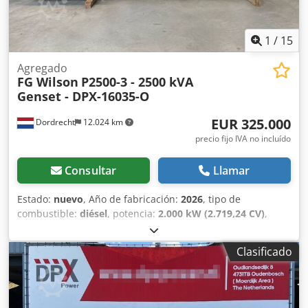
1
/
15
Agregado
FG Wilson
P2500-3 - 2500 kVA
Genset - DPX-16035-O
EUR 325.000
Dordrecht
12.024 km
precio fijo IVA no incluído
Consultar
Llamar
Estado:
nuevo
, Año de fabricación:
2026
, tipo de
combustible:
diésel
, potencia:
2.000 kW (2.719,24 CV)
,
fabricante de motores:
Perkins 4016-61TRG3
, Uso previsto:
Construcción Peso en vacío: 13.380 kg Potencia del
Clasificado
generador: 2.500 kVA Dimensiones del compartimento de
carga: 604 x 218 x 290 cm Marcado CE: sí País de
fabricación: China Contacte con el equipo de DPX para más
información. = Otras opciones y accesorios = Credpfx