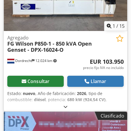
1
/
15
Agregado
FG Wilson
P850-1 - 850 kVA Open
Genset - DPX-16024-O
EUR 103.950
Dordrecht
12.024 km
precio fijo IVA no incluído
Consultar
Llamar
Estado:
nuevo
, Año de fabricación:
2026
, tipo de
combustible:
diésel
, potencia:
680 kW (924,54 CV)
,
fabricante de motores:
Perkins
, Uso previsto: Construcción
Peso en vacío: 5.040 kg Potencia del generador: 850 kVA
Clasificado
Dimensiones del compartimento de carga: 413 x 169 x 257
cm Marcado CE: sí Volumen del depósito de agua: 1.702 l
País de fabricación: China Contacte con el equipo de DPX