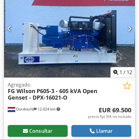
para más información. = Opciones y accesorios adicionales
= - Batería Crodowaqxdepfx Aifjf - Cuadro de control -
Cisterna
1
/
12
Agregado
FG Wilson
P605-3 - 605 kVA Open
Genset - DPX-16021-O
EUR 69.500
Dordrecht
12.024 km
precio fijo IVA no incluído
Consultar
Llamar