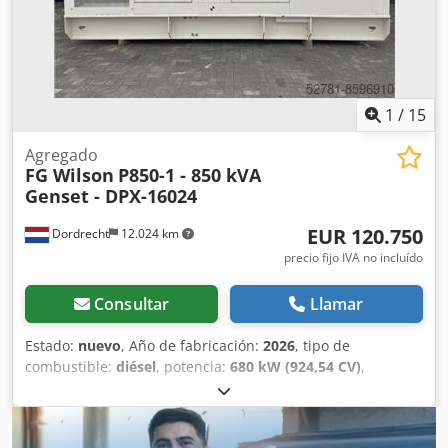
1
/
15
Agregado
FG Wilson
P850-1 - 850 kVA
Genset - DPX-16024
EUR 120.750
Dordrecht
12.024 km
precio fijo IVA no incluído
Consultar
Llamar
Estado:
nuevo
, Año de fabricación:
2026
, tipo de
combustible:
diésel
, potencia:
680 kW (924,54 CV)
,
fabricante de motores:
Perkins 2806-E18TTAG5
, Uso
previsto: construcción Peso en vacío: 6.629 kg Potencia del
generador: 850 kVA Dimensiones de la zona de carga: 557