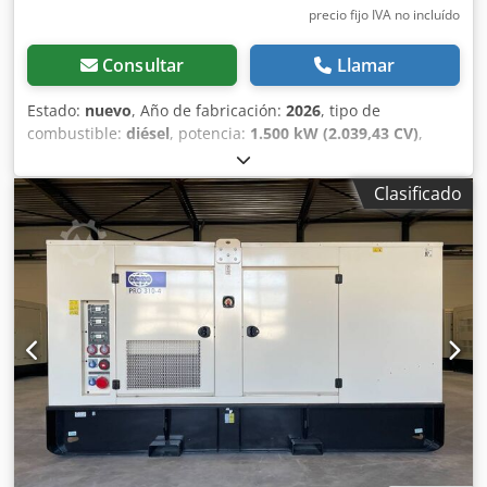
precio fijo IVA no incluído
Consultar
Llamar
Estado:
nuevo
, Año de fabricación:
2026
, tipo de
combustible:
diésel
, potencia:
1.500 kW (2.039,43 CV)
,
fabricante de motores:
Perkins 4012-46TAG3A
, Uso
previsto: construcción Peso en vacío: 11 207 kg Potencia
Clasificado
del generador: 1875 kVA Dimensiones de la zona de carga:
526 x 219 x 245 cm Marcado CE: sí País de fabricación: CN
Póngase en contacto con el equipo de DPX para obtener
más información. = Opciones y accesorios adicionales = -
Batería Credpfoiziuuox Aifef - Panel de control - Cisterna