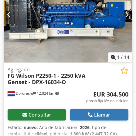
1
/
14
Agregado
FG Wilson
P2250-1 - 2250 kVA
Genset - DPX-16034-O
EUR 304.500
Dordrecht
12.024 km
precio fijo IVA no incluído
Consultar
Llamar
Estado:
nuevo
, Año de fabricación:
2026
, tipo de
combustible:
diésel
, potencia:
1.800 kW (2.447,32 CV)
,