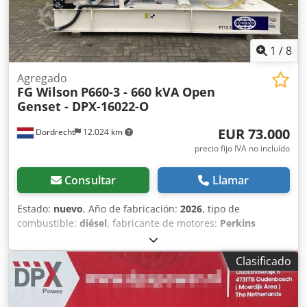
1
/
8
Agregado
FG Wilson
P660-3 - 660 kVA Open
Genset - DPX-16022-O
EUR 73.000
Dordrecht
12.024 km
precio fijo IVA no incluído
Consultar
Llamar
Estado:
nuevo
, Año de fabricación:
2026
, tipo de
combustible:
diésel
, fabricante de motores:
Perkins
2806A-E18TAG1A
, Finalidad: Construcción Peso en vacío:
4.342 kg Crsdpsyg U Nlofx Aifsf Potencia del generador:
Clasificado
660 kVA Dimensiones del compartimento de carga: 390 x
146 x 216 cm Marcado CE: sí Volumen del depósito de
agua: 1.132 l Póngase en contacto con el equipo de DPX