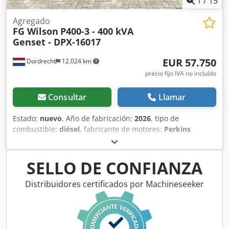
1
/
15
Agregado
FG Wilson
P400-3 - 400 kVA
Genset - DPX-16017
EUR 57.750
Dordrecht
12.024 km
precio fijo IVA no incluído
Consultar
Llamar
Estado:
nuevo
, Año de fabricación:
2026
, tipo de
combustible:
diésel
, fabricante de motores:
Perkins
2206A-E13TAG2
, Uso previsto: Construcción Peso en vacío:
4.575 kg Potencia del generador: 400 kVA Dimensiones del
compartimento de carga: 493 x 166 x 215 cm Marcado CE:
SELLO DE CONFIANZA
sí Volumen del depósito de agua: 888 l País de fabricación:
CN Póngase en contacto con el equipo de DPX para
Distribuidores certificados por Machineseeker
obtener más información. Cjdpfxeyz Sk Rj Aiferf = Más
opciones y accesorios = - Batería - Cuadro de control -
Techo de acero - Cisterna