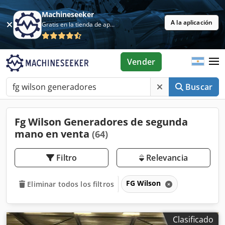
Machineseeker
A la aplicación
Gratis en la tienda de aplicaciones
Vender
Buscar
Fg Wilson Generadores de segunda
mano en venta
(64)
Filtro
Relevancia
FG Wilson
Eliminar todos los filtros
Clasificado