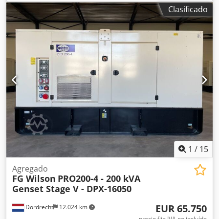
Potencia del generador: 20 kVA Dimensiones del
Clasificado
compartimento de carga: 172 x 92 x 130 cm Marcado CE: sí
Nivel de emisiones: Stage V / Tier IV final Capacidad del
depósito de agua: 56 l País de fabricación: CN Póngase en
contacto con el equipo de DPX para más información. =
Otras opciones y accesorios = Codpfxezc Dxbo Aifjrf -
Batería - Panel de control - Techo de acero - Cisterna
1
/
15
Agregado
FG Wilson
PRO200-4 - 200 kVA
Genset Stage V - DPX-16050
EUR 65.750
Dordrecht
12.024 km
precio fijo IVA no incluído