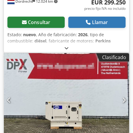
EUR 299.250
Dordrecht
12.024 km
precio fijo IVA no incluído
Consultar
Llamar
Estado:
nuevo
, Año de fabricación:
2026
, tipo de
combustible:
diésel
, fabricante de motores:
Perkins
4016TAG1A
, Propósito de uso: Construcción Peso en vacío:
5.847 kg Potencia del generador: 2.000 kVA Dimensiones
Clasificado
del compartimento de carga: 575 x 230 x 302 cm Marcado
CE: sí País de fabricación: CN Cjdpfx Aijyqmhnsferf
Contacte con el equipo de DPX para más información. =
Opciones y accesorios adicionales = - Panel de control