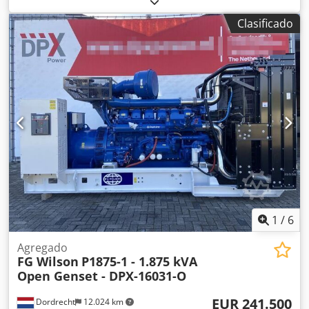
previsto: Construcción Peso en vacío: 9.119 kg Potencia del
Clasificado
generador: 1.375 kVA Dimensiones del compartimento de
carga: 479 x 190 x 244 cm Marcado CE: sí País de
fabricación: China Codoqc Sh Tepfx Aifsrf Contacte con el
equipo de DPX para más información. = Otras opciones y
accesorios = - Batería - Panel de control
1
/
6
Agregado
FG Wilson
P1875-1 - 1.875 kVA
Open Genset - DPX-16031-O
EUR 241.500
Dordrecht
12.024 km