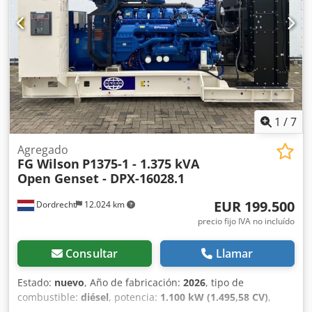
1
/
7
Agregado
FG Wilson
P1375-1 - 1.375 kVA
Open Genset - DPX-16028.1
EUR 199.500
Dordrecht
12.024 km
precio fijo IVA no incluído
Consultar
Llamar
Estado:
nuevo
, Año de fabricación:
2026
, tipo de
combustible:
diésel
, potencia:
1.100 kW (1.495,58 CV)
,
fabricante de motores:
Perkins 4012-46TWG2A
, Uso