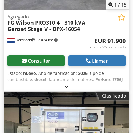
1
/
15
Agregado
FG Wilson
PRO310-4 - 310 kVA
Genset Stage V - DPX-16054
EUR 91.900
Dordrecht
12.024 km
precio fijo IVA no incluído
Consultar
Llamar
Estado:
nuevo
, Año de fabricación:
2026
, tipo de
combustible:
diésel
, fabricante de motores:
Perkins 1706J-
E93TAG2
, Uso previsto: Construcción Peso en vacío: 4.103
kg Potencia del generador: 310 kVA Dimensiones del
Clasificado
espacio de carga: 409 x 151 x 228 cm Nivel de emisiones:
Stage V / Tier IV final Capacidad del depósito de agua: 667 l
Para más información, contacte con el equipo de DPX. =
Opciones y accesorios adicionales = Crsdex S Um Njpfx
Aifjf - Batería - Panel de control - Techo de acero - Cisterna