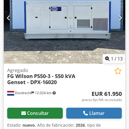
Aijwbnhlofjf - Batería - Cuadro de control
1
/
13
Agregado
FG Wilson
P550-3 - 550 kVA
Genset - DPX-16020
EUR 61.950
Dordrecht
12.024 km
precio fijo IVA no incluído
Consultar
Llamar
Estado:
nuevo
, Año de fabricación:
2026
, tipo de