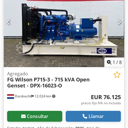
para obtener más información. = Otras opciones y
accesorios = - Batería - Cuadro de control - Depósito
1
/
8
Agregado
FG Wilson
P715-3 - 715 kVA Open
Genset - DPX-16023-O
EUR 76.125
Dordrecht
12.024 km
precio fijo IVA no incluído
Consultar
Llamar