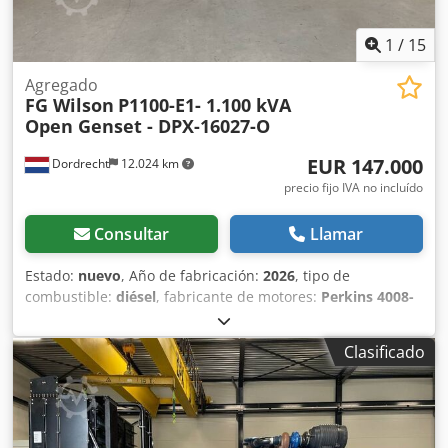
1
/
15
Agregado
FG Wilson
P1100-E1- 1.100 kVA
Open Genset - DPX-16027-O
EUR 147.000
Dordrecht
12.024 km
precio fijo IVA no incluído
Consultar
Llamar
Estado:
nuevo
, Año de fabricación:
2026
, tipo de
combustible:
diésel
, fabricante de motores:
Perkins 4008-
TAG2A
, Propósito de uso: Construcción Peso en vacío:
7.408 kg Potencia del generador: 1.100 kVA Dimensiones
Clasificado
del compartimento de carga: 498 x 205 x 216 cm Marcado
CE: sí País de fabricación: CN Contacte con el equipo de
DPX para obtener más información. = Opciones y
accesorios adicionales = Csdpfx Ajyqmhzoifsrf - Batería -
Panel de control