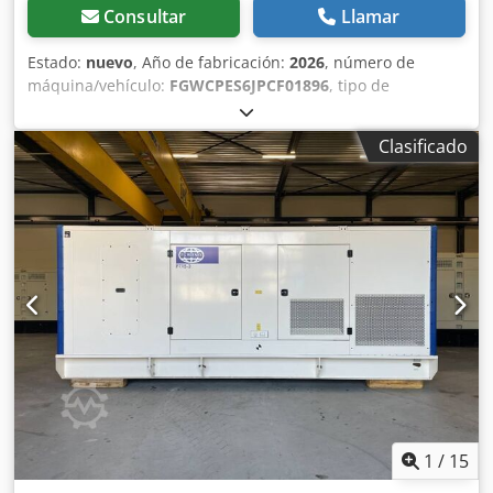
Consultar
Llamar
Estado:
nuevo
, Año de fabricación:
2026
, número de
máquina/vehículo:
FGWCPES6JPCF01896
, tipo de
combustible:
diésel
, fabricante de motores:
Perkins
2806A-E18TAG1A
, Uso previsto: Construcción Peso en
Clasificado
vacío: 5.694 kg Potencia del generador: 660 kVA
Dimensiones del compartimento de carga: 532 x 192 x 229
cm Marcado CE: sí Capacidad del depósito de agua: 1.132 l
País de fabricación: CN Póngase en contacto con el equipo
de DPX para obtener más información. = Otras opciones y
accesorios = - Batería Crodpfxjx I U Irj Aifsf - Panel de
control - Techo de acero - Cisterna
1
/
15