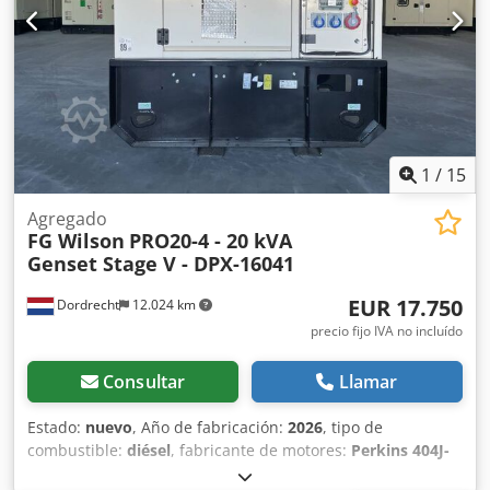
1
/
15
Agregado
FG Wilson
PRO20-4 - 20 kVA
Genset Stage V - DPX-16041
EUR 17.750
Dordrecht
12.024 km
precio fijo IVA no incluído
Consultar
Llamar
Estado:
nuevo
, Año de fabricación:
2026
, tipo de
combustible:
diésel
, fabricante de motores:
Perkins 404J-
22G
, Propósito: Construcción Peso en vacío: 735 kg