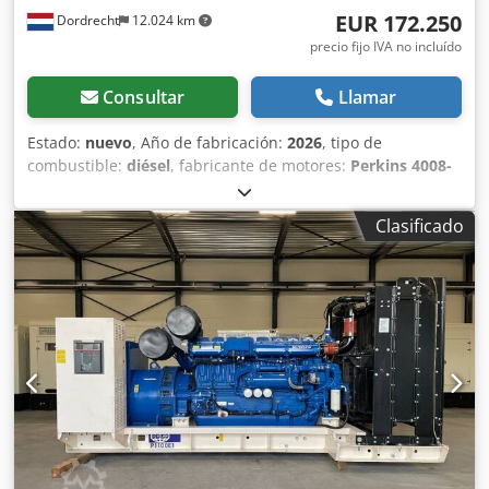
EUR 172.250
Dordrecht
12.024 km
precio fijo IVA no incluído
Consultar
Llamar
Estado:
nuevo
, Año de fabricación:
2026
, tipo de
combustible:
diésel
, fabricante de motores:
Perkins 4008-
30TAG3
, Uso previsto: Construcción Peso en vacío: 7.753 kg
Potencia del generador: 1.250 kVA Dimensiones del
Clasificado
compartimento de carga: 479 x 226 x 207 cm Marcado CE:
sí País de producción: CN Póngase en contacto con el
equipo de DPX para más información. Credpfx Aijyqmh
Usfjf = Opciones y equipamiento adicional = - Batería -
Panel de control