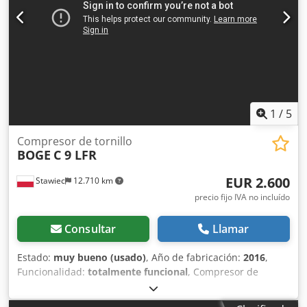
1
/
5
Compresor de tornillo
BOGE
C 9 LFR
EUR 2.600
Stawiec
12.710 km
precio fijo IVA no incluído
Consultar
Llamar
Estado:
muy bueno (usado)
, Año de fabricación:
2016
,
Funcionalidad:
totalmente funcional
, Compresor de
tornillo BOGE C9LFR con variador de frecuencia, revisado.
Datos técnicos: Caudal: 1,20 m³/min (1200 L/min); Motor de