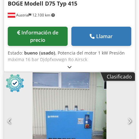
BOGE
Modell D75 Typ 415
comprobado. Se vende tal como se ve o según las fotos.
Ubicación: 65618 Selters (Taunus), Alemania.
Austria
12.100 km
Información de
Llamar
precio
Estado:
bueno (usado)
, Potencia del motor 1 kW Presión
máxima 16 bar Djdpfxovwgn Ro Airsck
Clasificado