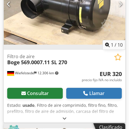
1
/
10
Filtro de aire
Boge
569.0007.11 SL 270
EUR 320
Wiefelstede
12.306 km
precio fijo IVA no incluído
Consultar
Llamar
Estado:
usado
, Filtro de aire comprimido, filtro fino, filtro,
prefiltro, filtro de aire de admisión, carcasa del filtro de
aire, carcasa del filtro de aire, filtro de aire del generador -
Fabricante: Boge, filtro de aspiración de compresor tipo SL
Clasificado