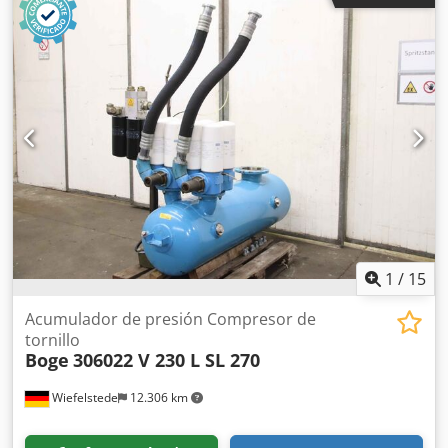
270 -Tipo: 569.0007.11 -Ansaugfilterpatrone: 569.0007.31
Dodoppdhgjpfx Airsck -Indicador de mantenimiento:
569000503 -Dimensiones: 530/440/H850 mm -Peso: 28 kg
1
/
15
Acumulador de presión Compresor de
tornillo
Boge
306022 V 230 L SL 270
Wiefelstede
12.306 km