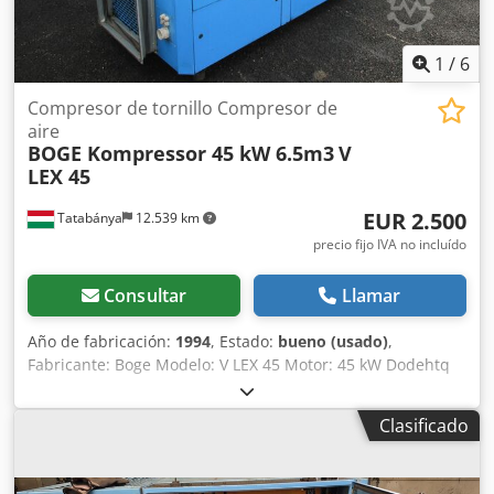
1
/
6
Compresor de tornillo Compresor de
aire
BOGE Kompressor 45 kW 6.5m3
V
LEX 45
EUR 2.500
Tatabánya
12.539 km
precio fijo IVA no incluído
Consultar
Llamar
Año de fabricación:
1994
, Estado:
bueno (usado)
,
Fabricante: Boge Modelo: V LEX 45 Motor: 45 kW Dodehtq
Dvopfx Airsck Capacidad: 6,5 m³/min
Clasificado