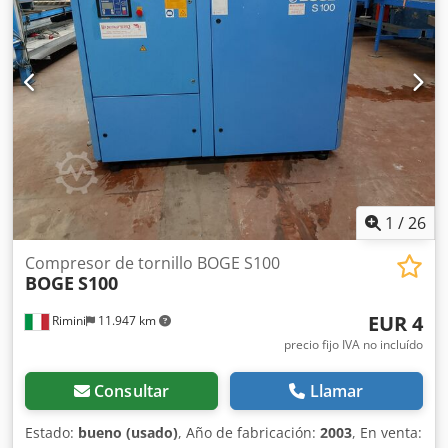
1
/
26
Compresor de tornillo BOGE S100
BOGE
S100
EUR 4
Rimini
11.947 km
precio fijo IVA no incluído
Consultar
Llamar
Estado:
bueno (usado)
, Año de fabricación:
2003
, En venta: