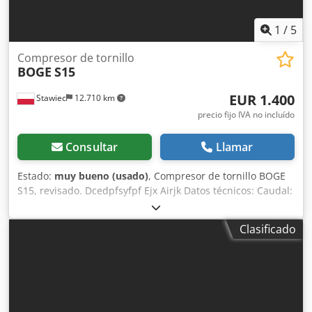
1
/
5
Compresor de tornillo
BOGE
S15
EUR 1.400
Stawiec
12.710 km
precio fijo IVA no incluído
Consultar
Llamar
Estado:
muy bueno (usado)
, Compresor de tornillo BOGE
S15, revisado. Dcedpfsyfpf Ejx Airjk Datos técnicos: Caudal:
1,45 m³/min (1450 L/min); motor de 11 kW; presión
máxima: 10 bares; año: 2003; horas de funcionamiento: 11
Clasificado
320 h; precio neto: 6200 PLN; precio bruto: 7626 PLN.