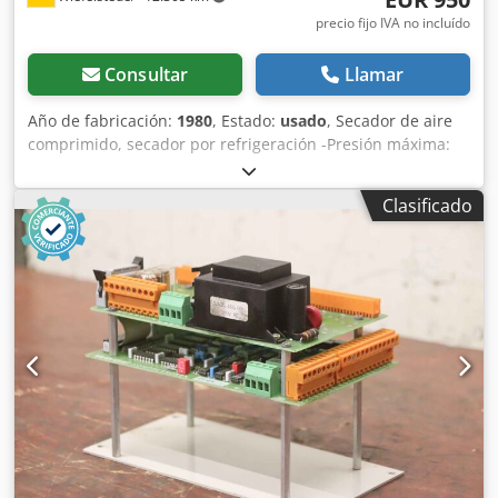
precio fijo IVA no incluído
Consultar
Llamar
Año de fabricación:
1980
, Estado:
usado
, Secador de aire
comprimido, secador por refrigeración -Presión máxima:
16 bares -Tensión de funcionamiento: 380 V -Dimensiones:
1050/950/A1770 mm Dcsdpfx Asckgivoirsk -Peso: 556 kg
Clasificado