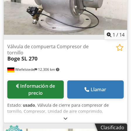
1
/
14
Válvula de compuerta Compresor de
tornillo
Boge
SL 270
Wiefelstede
12.306 km
Información de
Llamar
precio
Estado:
usado
, Válvula de cierre para compresor de
tornillo, Compresor, Unidad de aire comprimido,
Compresor de aire estacionario, Bloque de tornillo,
Compresor, Etapa del compresor -Fabricante: Boge, válvula
Clasificado
de compuerta de compresor tipo SL 270 -Válvula solenoide: