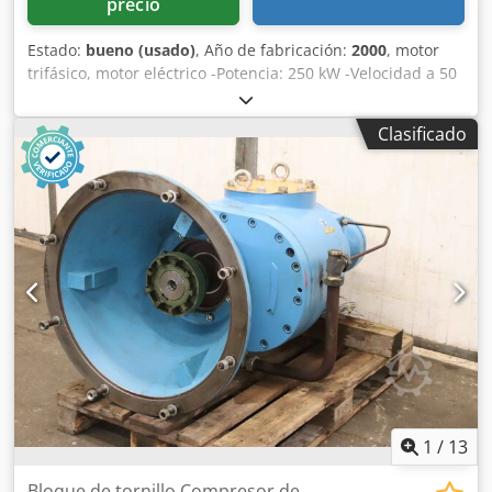
precio
Estado:
bueno (usado)
, Año de fabricación:
2000
, motor
trifásico, motor eléctrico -Potencia: 250 kW -Velocidad a 50
Hz: 2985 rpm -Velocidad a 60 Hz: 3580 rpm -Eje: Ø 65 mm
Dedpfx Aiepmdalorock -Altura del eje del eje: 350 mm -
Clasificado
Hueco: Ø 680 mm -Brida: Ø 800 mm -Clase de protección:
IP 55 -Tipo: B3B5 -Dimensiones: 1400/800/H1070 mm -Peso:
1500 kg
1
/
13
Bloque de tornillo Compresor de