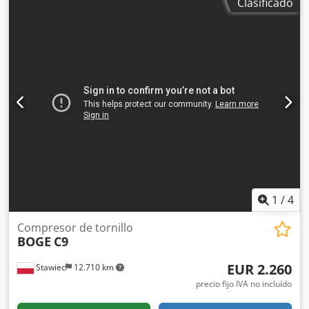
Clasificado
7,5 kW; Presión máxima: 10 bares; Año: 2016; Dcodpfx
Aijzm Iyierek Horas de funcionamiento: 3383 h; Precio
neto: 11.200 PLN Precio bruto: 13.776 PLN A continuación,
un vídeo.
1
/
4
Compresor de tornillo
BOGE
C9
EUR 2.260
Stawiec
12.710 km
precio fijo IVA no incluído