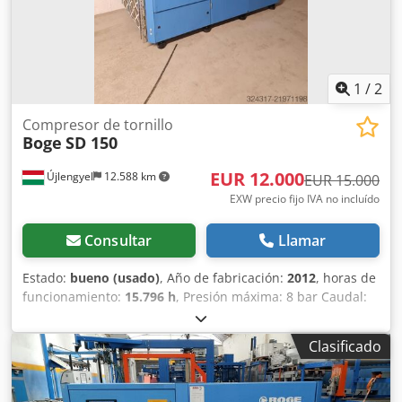
motor y la etapa del compresor). D: Secador (secador por
refrigeración integrado para aire comprimido seco). R:
Depósito (montado en un depósito de aire comprimido).
90: Volumen del depósito de 90 litros.
1
/
2
Compresor de tornillo
Boge
SD 150
EUR 12.000
Újlengyel
12.588 km
EUR 15.000
EXW precio fijo IVA no incluído
Consultar
Llamar
Estado:
bueno (usado)
, Año de fabricación:
2012
, horas de
funcionamiento:
15.796 h
, Presión máxima: 8 bar Caudal:
18,4 m3/h Potencia nominal: 110 kW Dedpfxsy Tui Te Airjck
Tensión de red del compresor: 400 V / 50 Hz Tensión de
Clasificado
red del secador: 400 V / 50 Hz El compresor ha sido
mantenido regularmente, fuera de servicio desde hace 2
años.