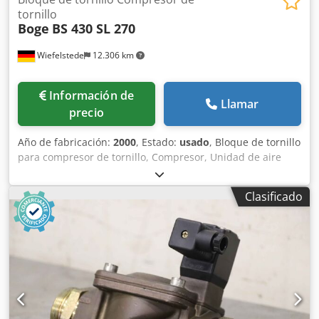
tornillo
Boge
BS 430 SL 270
Wiefelstede
12.306 km
Información de
Llamar
precio
Año de fabricación:
2000
, Estado:
usado
, Bloque de tornillo
para compresor de tornillo, Compresor, Unidad de aire
comprimido, Compresor de aire estacionario, Bloque de
tornillo, Compresor, Etapa del compresor -Fabricante:
Clasificado
Boge, etapa de compresor de tornillo del compresor tipo
SL 270 -Bloque de tornillo: Tipo BS 430 Dcodpfx Aspm
Thteirjk -Presión final: máx. 15,0 bar -Círculo de agujeros:
Ø 295 mm / M20 / Ø 740x22 mm -eje: Ø 100 x 200 mm -
Dimensiones: 1200/850/H790 mm -Peso: 917 kg