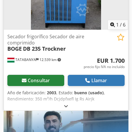
1
/
6
Secador frigorífico Secador de aire
comprimido
BOGE
DB 235 Trockner
EUR 1.700
TATABANYA
12.539 km
precio fijo IVA no incluído
Consultar
Llamar
Año de fabricación:
2003
, Estado:
bueno (usado)
,
Rendimiento: 350 m³/h Dcjdpfxefl Ig Rs Airjk