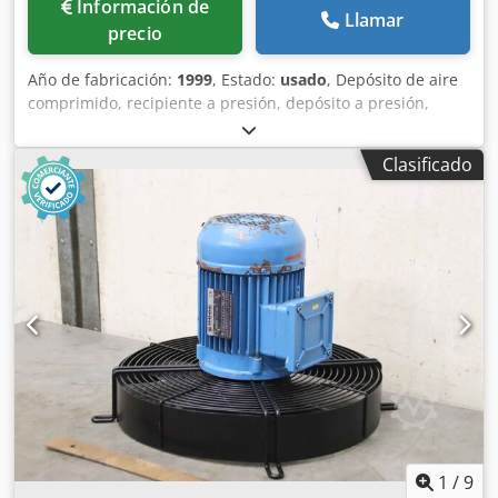
Información de
Llamar
precio
Año de fabricación:
1999
, Estado:
usado
, Depósito de aire
comprimido, recipiente a presión, depósito a presión,
recipiente de aire comprimido, depósito de compresor,
almacenamiento a presión para compresor de tornillo,
Clasificado
compresor, unidad de aire comprimido, compresor de aire
estacionario, bloque de tornillo, compresor, etapa de
compresor -Fabricante: Boge, acumulador de presión con
bloque de filtro de compresor tipo SL 270 Djdjpm Thzjpfx
Airsck -Acumulador de presión: Tipo 306022 V 230 L -
Presión final: máx. 15 bar -Círculo de agujeros: Ø 240 x 22
mm -Unidades de filtro: ver fotos Componentes
individuales -Dimensiones: 1600/980/H1270 mm -Peso: 289
kg
1
/
9