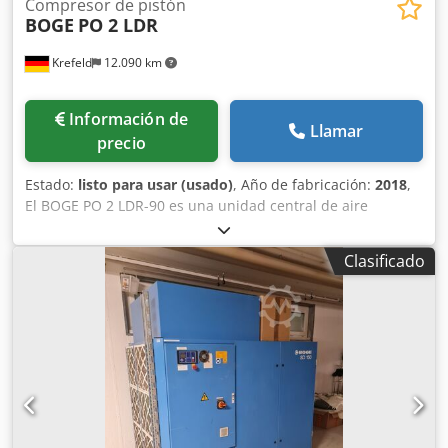
Compresor de pistón
BOGE
PO 2 LDR
Krefeld
12.090 km
Información de
Llamar
precio
Estado:
listo para usar (usado)
, Año de fabricación:
2018
,
El BOGE PO 2 LDR-90 es una unidad central de aire
comprimido industrial compacta y totalmente libre de
aceite, que integra un compresor de pistón, un depósito
Clasificado
de aire comprimido de 90 litros y un secador por
refrigeración integrado, todo ello en un espacio mínimo. La
serie PO (compresor de pistón sin aceite) de BOGE está
diseñada específicamente para aplicaciones sensibles,
como la industria médica, el procesamiento de alimentos o
las instalaciones de pintura. Dedpfx Aiozmpa Roreck PO:
Compresor de pistón sin aceite (compresión 100 % sin
aceite). 2: Clase de potencia/potencia del motor (aprox. 2
CV/1,5 kW). L: Disposición lineal (acoplamiento directo del