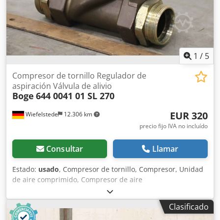
1
/
5
Compresor de tornillo Regulador de
aspiración Válvula de alivio
Boge
644 0041 01 SL 270
EUR 320
Wiefelstede
12.306 km
precio fijo IVA no incluído
Consultar
Llamar
Estado:
usado
, Compresor de tornillo, Compresor, Unidad
de aire comprimido, Compresor de aire
estacionario,Compresor de tornillo Regulador de
aspiración Válvula de alivio, Válvula de alivio -Fabricante:
Clasificado
Boge, compresor de tornillo regulador de aspiración