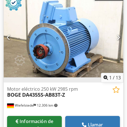
Tipo 644.0044.01 -Presión final: máx. 14 bar Dcjdpeppdh
Dsfx Airek -Círculo de agujeros: Ø 295 x 22 mm -
Dimensiones: 415/340/H440 mm -Peso: 25 kg
1
/
13
Motor eléctrico 250 kW 2985 rpm
BOGE
DA4355S-AB83T-Z
Wiefelstede
12.306 km
Información de
Llamar