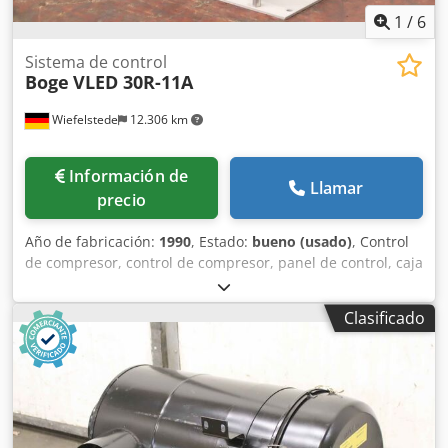
1
/
6
Sistema de control
Boge
VLED 30R-11A
Wiefelstede
12.306 km
Información de
Llamar
precio
Año de fabricación:
1990
, Estado:
bueno (usado)
, Control
de compresor, control de compresor, panel de control, caja
de control, unidad de control -Fabricante: Boge, control del
compresor desde compresor de tornillo tipo VLED 30R-11A
Clasificado
-Componentes individuales: ver fotos. Dodpfjvpfh Tsx
Airsck -Dimensiones: 200/110/H150 mm -Peso: 1,2 kg