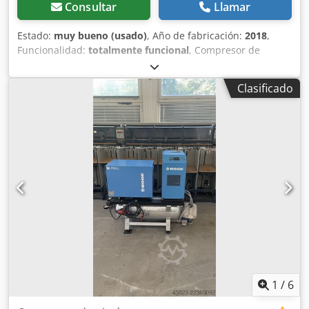
Consultar
Llamar
Estado:
muy bueno (usado)
, Año de fabricación:
2018
,
Funcionalidad:
totalmente funcional
, Compresor de
tornillo BOGE C9, máquina revisada y mantenida. Datos
técnicos: Caudal: 1,06 m³/min (1060 L/min); Motor de 7,5
Clasificado
kW; Presión máxima: 10 bar; Año: 2018; Horas de
funcionamiento: 12.222 h; Precio neto: 9.800 zł Dsdpfx
Aiszmtp Asrock Precio bruto: 12.054 zł A continuación, un
vídeo.
1
/
6