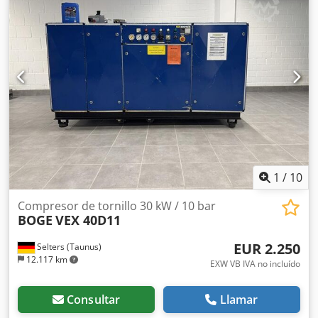
1
/
10
Compresor de tornillo 30 kW / 10 bar
BOGE
VEX 40D11
EUR 2.250
Selters (Taunus)
12.117 km
EXW VB IVA no incluído
Consultar
Llamar