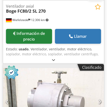
Ventilador axial
Boge
FC80/2 SL 270
Wiefelstede
12.306 km
Información de
Llamar
precio
Estado:
usado
, Ventilador, ventilador, motor eléctrico,
soplador, motor eléctrico, soplador, ventilador centrífugo,
ventilador de emergencia, ventilador de gases de
combustión, ventilador axial, ventilador axial, ventilador
Clasificado
axial, ventilador axial -Fabricante: Boge, ventilador de
compresor tipo SL 270 -Ventilador: Ø 420 mm -Motor: Tipo
FC80/2 -Potencia: 1,1 kW / 2815 rpm Dcodpfxsppdhvs Airsk
-Círculo de agujeros: Ø 295 x 22 mm -Dimensiones totales:
Ø 495 x 315 mm -Peso: 13 kg