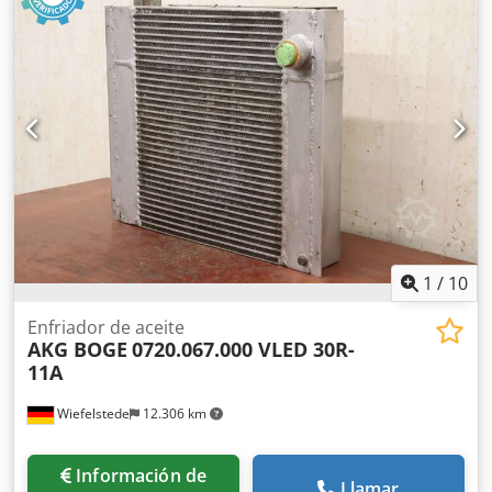
válvula de alivio del compresor tipo SL 270 -Tipo: 644 0041
01 -Presión: 0,5 - 10 bar bar Djdpfjppdhnjx Airjck -
Dimensiones: 195/100/H140 mm -Peso: 2,0 kg
1
/
10
Enfriador de aceite
AKG BOGE
0720.067.000 VLED 30R-
11A
Wiefelstede
12.306 km
Información de
Llamar