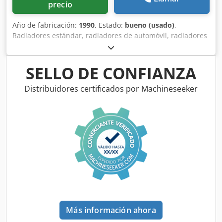
precio
Año de fabricación:
1990
, Estado:
bueno (usado)
,
Radiadores estándar, radiadores de automóvil, radiadores
de aceite, intercambiadores de calor -Fabricante: AKG,
enfriador de aceite/aire de metal ligero del compresor de
tornillo Boge VLED 30R-11A -Tipo: 0720.067.000
SELLO DE CONFIANZA
Dedpevcxzaofx Airsck -Presión: máx. 15 bar -Dimensiones:
650/360/H550 mm -Peso: 40 kg
Distribuidores certificados por Machineseeker
Más información ahora