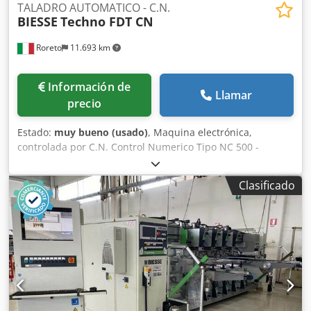
TALADRO AUTOMATICO - C.N.
BIESSE
Techno FDT CN
Roreto
11.693 km
Información de
Llamar
precio
Estado:
muy bueno (usado)
, Maquina electrónica,
controlada por C.N. Control Numerico Tipo NC 500 -
Software Tooling System N. 2 Cintas transportadoras
motorizadas - Velocidad de avance (m/min) 35 - 75 ca. N. 2
Clasificado
Grupos/Soportes horizontales Cabezales de taladro para
cada soporte horizontal (N°) 2 x HP 1,8 Anchura maxima de
trabajo (mm) 3200 - Anchura minima de trabajo (mm) 215
N. 7 Grupos/Soportes verticales inferiores Cabezales de
taladro para cada soporte vertical inferior (N°) 2 x HP 1,8 N.
3 Grupos/Soportes verticales superiores Cabezales de
taladro para cada soporte vertical superior (N°) 2 x HP 1,8
N. 5 Prensores verticales superior - N. 2 Tornillos
motorizados para evacuar los escombros/virutas El CNC