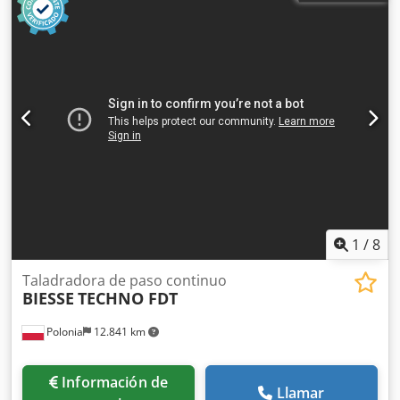
1
/
8
Taladradora de paso continuo
BIESSE
TECHNO FDT
Polonia
12.841 km
Información de
Llamar