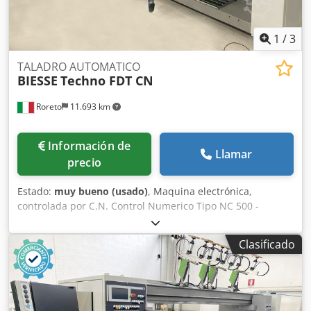
1
/
3
TALADRO AUTOMATICO
BIESSE
Techno FDT CN
Roreto
11.693 km
Información de
Llamar
precio
Estado:
muy bueno (usado)
, Maquina electrónica,
controlada por C.N. Control Numerico Tipo NC 500 -
Software Tooling System N. 2 Cintas transportadoras
motorizadas - Velocidad de avance (m/min) 35 - 75 ca.
Clasificado
Anchura maxima de trabajo (mm) 3200 - Anchura minima
de trabajo (mm) 215 N. 2 Grupos/Soportes horizontales N°
2 Cabezales de taladro para cada soporte horizontal (11
Brocas para cada cabezal de taladro) N. 5 Grupos/Soportes
verticales inferiores Cabezales de taladro para cada