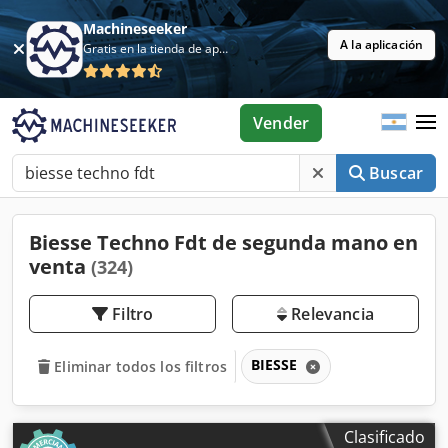
Machineseeker
A la aplicación
Gratis en la tienda de aplicaciones
Vender
Buscar
Biesse Techno Fdt de segunda mano en
venta
(324)
Filtro
Relevancia
BIESSE
Eliminar todos los filtros
Clasificado