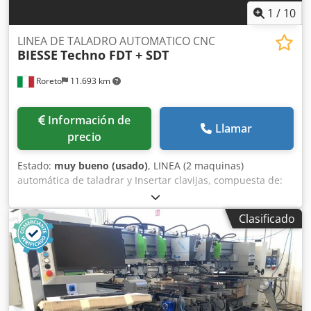
1
/
10
LINEA DE TALADRO AUTOMATICO CNC
BIESSE
Techno FDT + SDT
Roreto
11.693 km
Información de
Llamar
precio
Estado:
muy bueno (usado)
, LINEA (2 maquinas)
automática de taladrar y Insertar clavijas, compuesta de:
W12054A) TALADRO AUTOMÁTICO "BIESSE" Techno FDT -
N. 2 cintas motorizadas de alimentación, velocitad de
Clasificado
avance hasta 75 m/min - N. 2 grupos horizontales (cada
uno con N. 2 cabezales de taladro de 11 ejes, HP 1,8x2) - N.
5 grupos verticales inferiores (cadauno con 2 cabezales de
taladro de varios ejes, HP 2,3 x 2) - N. 1 grupo vertical
superior (con 2 cabezales de taladro de varios ejes, HP 2,3
x 2) Crsdpfxovnq Txe Agtjf - N. 5 presores superiores - N. 2