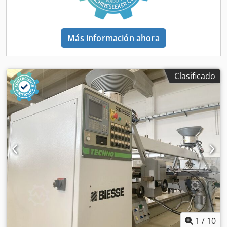
LÍNEA NC "BREMA (BIESSE)" Vektor de taladrado-fresado-
inserción, compuesto por: Alimentador (18 posiciones),
CNC Vektor GLR 30-13 + Vektor XL 40-30 + Idrak-3, varios
transfer KZ2090) Lijadora "COSTA LEVIGATRICE" SN TR TT
Más información ahora
TT TR 1350 KZ2045) CNC portal con grupo canteado
"MORBIDELLI" Planet HP6018 (2 mesass, 6 bobinas)
KZ2033) Chapadora de cantos "HOMAG" KAL 310 con
cargador y alimentador "ESSE2" KZ2075) Línea de montaje
Clasificado
"TERMOPAK" con prensa para muebles KZ2203) Línea de
corte "SALVADOR" (corte de barras + partidor/splitter) con
cargador "ESSE2" KZ2009) Departamento de CHAPAS
(cizalla doble cuchilla "MONGUZZI", cizalla "MONGUZZI";
juntadora "KUPER", cizalla "TAGLIABUE", etc.) KZ2201)
Línea de prensado (ciclo continuo) "WEMHONER"
1300x6200 mm KZ2215) Almacén automático de
almacenaje de paneles "ESSE2" Mod. MAGAZZINO N° 3
subestaciones (aspiracion) “MION” (1ra de Kw 132, 2da de
Kw 55, 3ra de Kw 22) Varios vehículos (camiones,
furgonetas, etc.) Además de otras máquinas diversas (CNC
Biesse Skipper 130, pequeños taladro ALBERTI,
MORBIDELLI, etc.) transportadores de rodillos, carretillas
1
/
10
elevadoras, transpaletas, camiones y furgonetas, etc.