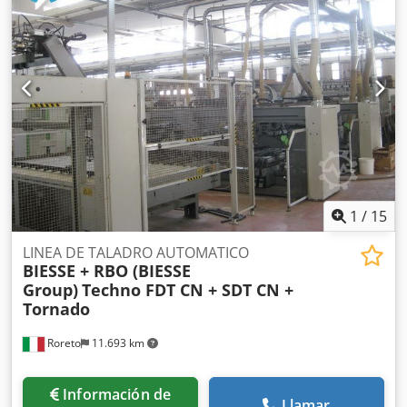
(ca.) Grupos/Soportes verticales inferiores (N°) 6 Cabezales
de taladro para cada soporte vertical inferior (N°) 2 N. 4
Grupos/Soportes verticales superiores Cabezales de
taladro para cada soporte vertical superior (N°) 2
Prensores verticales superior (N°) 5 Codpfx Agogk T Ttstjrf
Tornillos motorizados para evacuar los escombros/virutas
(N°) 2 Visualisación digitale del valor (ejes) Potencia total
instalada (Kw) 48 El CNC controla el desplazamiento (eje X)
del soporte horizontal móvil El CNC controla el
desplazamiento (eje Y) de las paradas/topes
1
/
15
LINEA DE TALADRO AUTOMATICO
BIESSE + RBO (BIESSE
Group)
Techno FDT CN + SDT CN +
Tornado
Roreto
11.693 km
Información de
Llamar