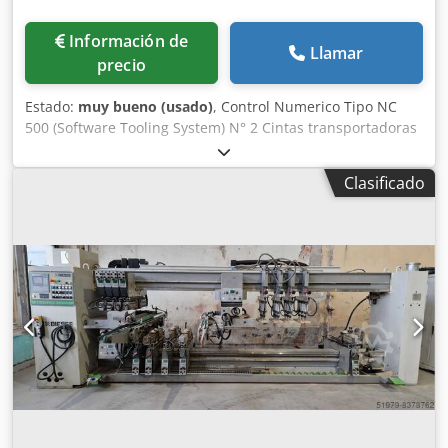
Información de
Llamar
precio
Estado:
muy bueno (usado)
, Control Numerico Tipo NC
500 (Software Tooling System) N° 2 Cintas transportadoras
motorizadas N° 2 Grupos/Soportes horizontales N° 2
Cabezales de taladro para cada soporte horizontal
Clasificado
Anchura maxima de trabajo (mm) 3200 - Anchura minima
de trabajo (mm) 205 (ca.) N° 8 Grupos/Soportes verticales
inferiores N° 2 Cabezales de taladro para cada soporte
vertical inferior N° 4 Grupos/Soportes verticales superiores
N° 2 Cabezales de taladro para cada soporte vertical
superior N° 5 Prensores verticales superior N° 2 Tornillos
motorizados para evacuar los escombros/virutas
Visualisación digitale del valor (ejes) Potencia total
instalada (Kw) 72,2 El CNC controla el desplazamiento (eje
X) del soporte horizontal móvil Crsdsyvrrqjpfx Agtsf El CNC
controla el desplazamiento (eje X) de las cintas de
transporte El CNC controla el desplazamiento (eje Y) de las
paradas/topes El CNC controla el desplazamiento (eje Z) de