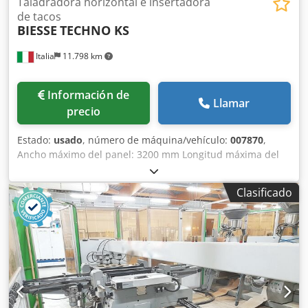
Taladradora horizontal e insertadora
de tacos
BIESSE
TECHNO KS
Italia
11.798 km
Información de
Llamar
precio
Estado:
usado
, número de máquina/vehículo:
007870
,
Ancho máximo del panel: 3200 mm Longitud máxima del
panel: 800 mm Número de unidades: 2 Número de
inyectores: 12 Codpfxewimz Hs Agtsrf
Clasificado