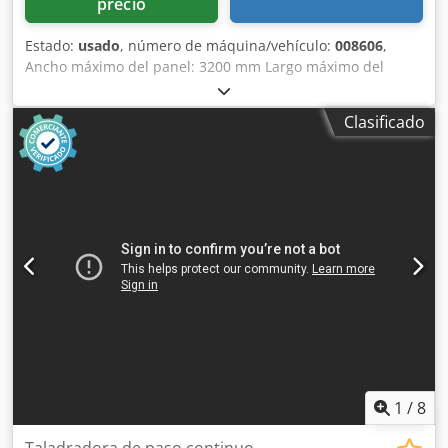
precio
Estado:
usado
, número de máquina/vehículo:
008606
,
Ancho máximo del panel: 3200 mm Largo máximo del
panel: 1000 mm Número de unidades: 5 Crodpfx Ajzqz
Rcegtsf Número de unidades: 2 Posicionamiento mediante
Clasificado
control NC: sí Grupos horizontales laterales: sí
1
/
8
Taladradora de paso continuo