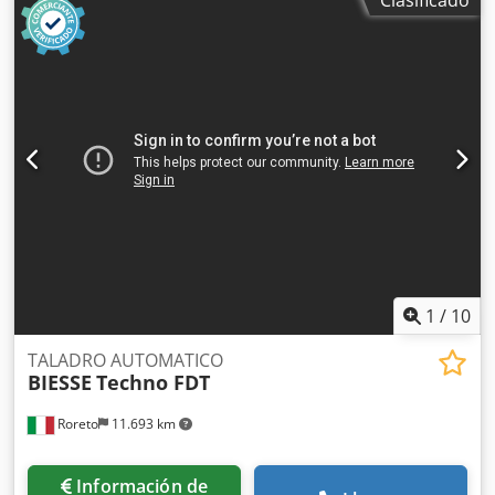
Clasificado
cabezal de taladro horizontal Anchura maxima de trabajo
(mm) 3200 Anchura minima de trabajo (mm) 205 (ca.) N° 6
Grupos/Soportes verticales inferiores N° 2 Cabezales de
taladro para cada soporte vertical inferior Crsdpfx Asidqf
Regtjf N° 3 Grupos/Soportes verticales superiores N° 2
Cabezales de taladro para cada soporte vertical superior
N° 5 Prensores verticales superior Cinta motorizada para
la evacuación de los escombros/virutas Visualisación
digitale del valor (ejes) Potencia total instalada (Kw) 59,1 El
CNC controla el desplazamiento (eje X) del soporte
horizontal móvil El CNC controla el desplazamiento (eje Y)
de las paradas/topes El CNC controla el desplazamiento
(eje X) de las cintas de transporte
1
/
10
TALADRO AUTOMATICO
BIESSE
Techno FDT
Roreto
11.693 km
Información de