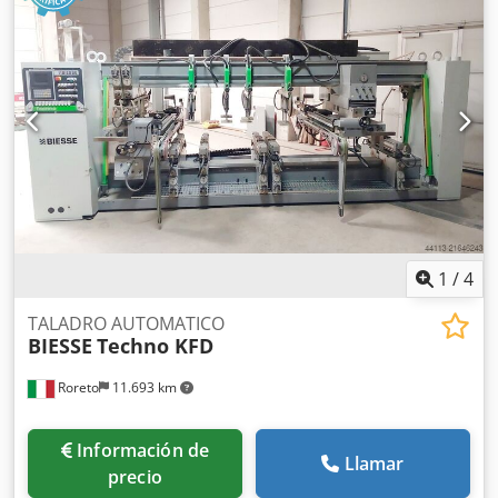
de trabajo (mm) 205 (ca.) Grupos/Soportes verticales
inferiores (N°) 4 Cabezales de taladro para cada soporte
vertical inferior (N°) 2 Prensores verticales superior (N°) 2
Visualisación digitale del valor (ejes) Potencia total
instalada (Kw) 23.7 El CNC controla el desplazamiento (eje
X) del soporte horizontal móvil El CNC controla el
desplazamiento (eje Y) de las paradas/topes
1
/
4
TALADRO AUTOMATICO
BIESSE
Techno KFD
Roreto
11.693 km
Información de
Llamar
precio