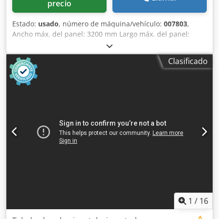
precio
Estado:
usado
, número de máquina/vehículo:
007803
,
Ancho máx. del panel: 3200 mm Largo máx. del panel:
1000 mm Crodpfxoyhbhwo Agtjf Número de unidades: 4
Posicionamiento mediante control NC: sí Grupos laterales
Clasificado
horizontales: sí
1
/
16