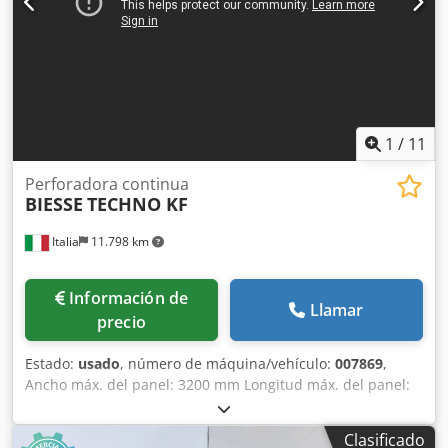
de material desde arriba En muy buen estado. Disponible
de inmediato. Otra BIESSE TECHNO FDT con diferentes
configuraciones disponible en línea. Precio a negociar.
1
/
11
Perforadora continua
BIESSE
TECHNO KF
Italia
11.798 km
Información de
Llamar
precio
Estado:
usado
, número de máquina/vehículo:
007869
,
Ancho máx. del panel: 3200 mm Longitud máx. del panel:
800 mm Número de unidades: 5 Crsdowimzyjpfx Agtef
Grupos horizontales laterales: sí
Clasificado