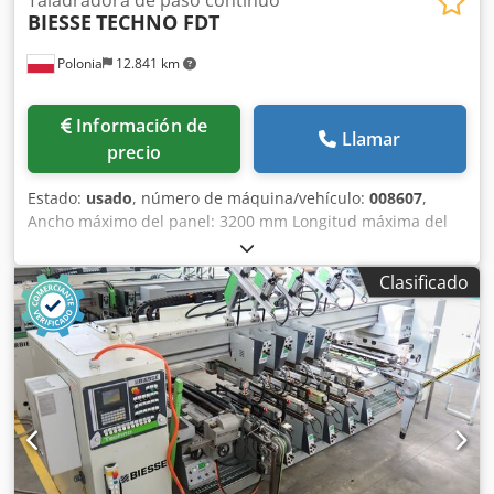
BIESSE
TECHNO FDT
Polonia
12.841 km
Información de
Llamar
precio
Estado:
usado
, número de máquina/vehículo:
008607
,
Ancho máximo del panel: 3200 mm Longitud máxima del
panel: 1000 mm Número de unidades: 6 Número de
unidades: 4 Crjdpfszqz N Esx Agtof Grupos horizontales
Clasificado
laterales: sí