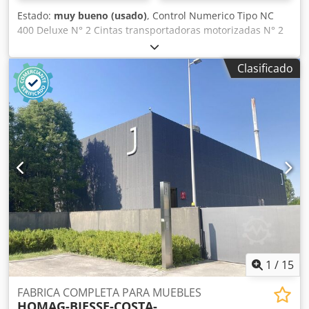
Estado:
muy bueno (usado)
, Control Numerico Tipo NC
400 Deluxe N° 2 Cintas transportadoras motorizadas N° 2
Grupos/Soportes horizontales N° 1 Cabezales de taladro
para cada soporte horizontal N° 20 Brocas para cada
Clasificado
cabezal de taladro horizontal Anchura maxima de trabajo
(mm) 3200 Anchura minima de trabajo (mm) 205 (ca.) N° 5
Grupos/Soportes verticales inferiores N° 2 Cabezales de
taladro para cada soporte vertical inferior N° 2
Grupos/Soportes verticales superiores N° 2 Cabezales de
taladro para cada soporte vertical superior N° 4 Prensores
verticales superior N° 2 Cinta motorizada para la
evacuación de los escombros/virutas El CNC controla el
desplazamiento (eje X) del soporte horizontal móvil Codpfx
Asyyw Sdegtjrf El CNC controla el desplazamiento (eje Y) de
las paradas/topes El CNC controla el desplazamiento (eje
X) de las cintas de transporte Potencia total instalada (Kw)
1
/
15
FABRICA COMPLETA PARA MUEBLES
HOMAG-BIESSE-COSTA-