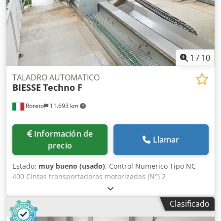
1
/
10
TALADRO AUTOMATICO
BIESSE
Techno F
Roreto
11.693 km
Información de
Llamar
precio
Estado:
muy bueno (usado)
, Control Numerico Tipo NC
400 Cintas transportadoras motorizadas (N°) 2
Grupos/Soportes horizontales (N°) 2 Cabezales de taladro
para cada soporte horizontal (N°) 2 Crsdpfxjzk Eulj Agtef
Clasificado
Brocas para cada cabezal de taladro horizontal (N°) 10
Anchura maxima de trabajo (mm) 3200 - Anchura minima