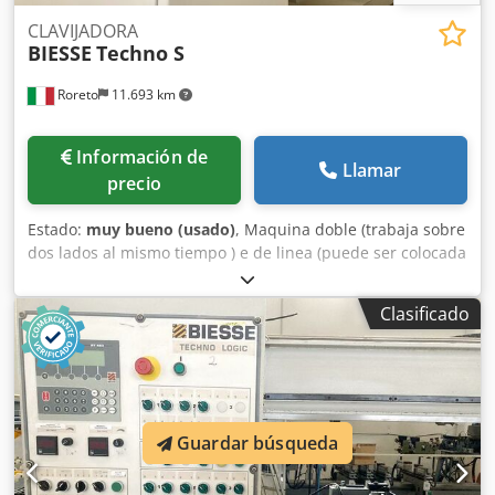
Cedpfxeh T Dvts Agtjrf Las máquinas siguen instaladas por
CLAVIJADORA
el usuario y se pueden ver con cita previa.
BIESSE
Techno S
Roreto
11.693 km
Información de
Llamar
precio
Estado:
muy bueno (usado)
, Maquina doble (trabaja sobre
dos lados al mismo tiempo ) e de linea (puede ser colocada
después de un taladro multiple pasador por cyclo
automático) Credpew Ug A Hsfx Agtof - Programmador
Clasificado
electronico "CNI" NC 400 - Cuadro de mandos y eléctrico
incorporado - N° 2 cintas de alimentación (HP 0,25 x 2
motores) - Anchura max de trabajo mm 3200 - Lado
derecho horizontal móvil, variable respecto a la anchura
de trabajo que se necesita - N° 1+1 depósitos-
alimentadores para almacenar mechónes - N° 6+6 grupos
Guardar búsqueda
insertadores (toberas inyectores de cola y insertion de
mechón-clavijas) - Sistema alimentaciòn cola a alta presiòn