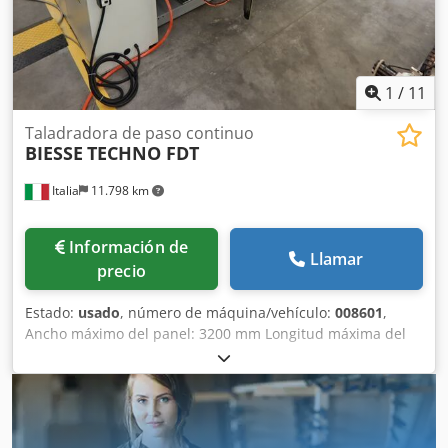
1
/
11
Taladradora de paso continuo
BIESSE
TECHNO FDT
Italia
11.798 km
Información de
Llamar
precio
Estado:
usado
, número de máquina/vehículo:
008601
,
Ancho máximo del panel: 3200 mm Longitud máxima del
panel: 1000 mm Número de unidades: 6 Número de
unidades: 4 Cedpfezbrnhsx Agtsrf Grupos horizontales
laterales: sí