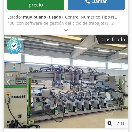
Llamar
precio
Estado:
muy bueno (usado)
, Control Numerico Tipo NC
400 (con software de gestión del ciclo de trabajo) N° 2
Cintas transportadoras motorizadas Anchura maxima de
trabajo (mm) 3200 - Anchura minima de trabajo (mm) 205
Clasificado
(ca.) N° 2 Grupos/Soportes horizontales N° 2 Cabezales de
taladro para cada soporte horizontal N° 11 Brocas para
cada cabezal de taladro horizontal N° 4 Grupos/Soportes
verticales inferiores N° 2 Cabezales de taladro para cada
soporte vertical inferior N° 2 Grupos/Soportes verticales
superiores N° 2 Cabezales de taladro para cada soporte
vertical superior N° 2 Prensores verticales superior N° 2
Tornillos motorizados para evacuar los escombros/virutas
Visualisación digitale del valor (ejes) Potencia total
instalada (Kw) 25 El CNC controla el desplazamiento (eje X)
del soporte horizontal móvil Crsdpfx Aei D D Tfsgtef El CNC
controla el desplazamiento (eje Y) de las paradas/topes
OPCIÓN: Cargador frontal (para piezas estrechas: mín. 60
mm - máx. 260 mm)
1
/
10