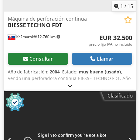
todos soportes verticals
1
/
15
Máquina de perforación continua
BIESSE
TECHNO FDT
EUR 32.500
Kežmarok
12.760 km
precio fijo IVA no incluído
Consultar
Llamar
Año de fabricación:
2004
, Estado:
muy bueno (usado)
,
Vendo una perforadora continua BIESSE TECHNO FDT. Año
de fabricación: 2004. Superficie de trabajo: X: 215 - 32.000
mm Y: máx. 672 mm (husillo horizontal, 24 unidades con
Clasificado
un desplazamiento de 32 mm) Csdpfx Aoi U Apmjgtorf Z:
Altura del elemento: 9 - 65 mm Distancia mínima entre
cabezales verticales: 96 mm Configuración: 4+4 motores
desde abajo 1 motor de fresado con movimiento de
avance/retroceso desde abajo 1+1 motores desde los
laterales, con 24 husillos / 32 mm 0 motores desde la parte
trasera 4+4 motores desde arriba 4 unidades de prensas