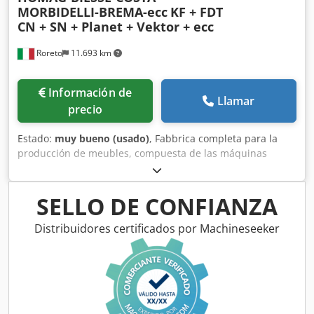
MORBIDELLI-BREMA-ecc
KF + FDT
CN + SN + Planet + Vektor + ecc
Roreto
11.693 km
Información de
Llamar
precio
Estado:
muy bueno (usado)
, Fabbrica completa para la
producción de meubles, compuesta de las máquinas
principales: KZ2207) LÍNEA NC "BIESSE" FDT CN para
taladrado-insertion de clavijas,, compuesta por: Cargador
"RBO"Tornado, 2 x Taladros NC "BIESSE" FDT CN , 1 x
SELLO DE CONFIANZA
Taladro-Clavijadora NC "BIESSE" SDT CN "BIESSE",
Descargador "RBO" Tornado KZ2205) LÍNEA de perfilado-
Distribuidores certificados por Machineseeker
canteado (4 caras) "HOMAG" compuesta por: Cargador
doble "ESSE2", 1ª combinada doble "HOMAG" PowerLine KF
20/20/QA/15, 1ª Girapiezas de 90° "HOMAG" TD 31/30/12,
2ª combinada doble "HOMAG" PowerLine KF 20/21/QA/35,
2° Girapiezas de 90°, Descargador doble "ESSE2" KZ2210)