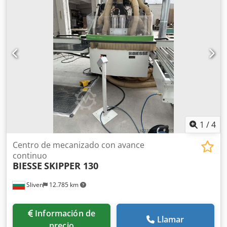
estado de funcionamiento. Las guías lineales y los husillos
de bolas están en excelente estado, sin holguras. Las
mesas de entrada y salida son completamente
funcionales. La pinza de transporte funciona de manera
sincronizada y potente. El sistema de taladrado dispone de
82 husillos. Las fresas superior e inferior trabajan con
portaherramientas ISO 30. Los rodamientos de los motores
están en buen estado y funcionan a 24,000 rpm. La
máquina utiliza la interfaz BiesseWorks para el control. La
electrónica dentro del armario está limpia y libre de polvo.
Cedjy Sfi Iepfx Ac Djrf
1
/
4
Centro de mecanizado con avance
continuo
BIESSE
SKIPPER 130
Sliven
12.785 km
Información de
Llamar
precio