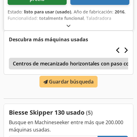
Estado:
listo para usar (usado)
, Año de fabricación:
2016
,
Funcionalidad:
totalmente funcional
, Taladradora
automática digital BIESSE SKIPPER 130 Estado de
funcionamiento. Libre para cargar. Csdpfxorkm R Ho Ac
Dsrf
Descubra más máquinas usadas
n
Centros de mecanizado horizontales con paso cont
Guardar búsqueda
Biesse Skipper 130 usado
(5)
Busque en Machineseeker entre más que 200.000
máquinas usadas.