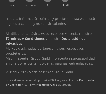
Blog
Facebook
X
LinkedIn
¡Toda la información, ofertas y precios en esta web están
sujetos a cambio y no son vinculantes!
Al utilizar esta página web, reconoce y acepta nuestros
Términos y Condiciones
y nuestra
Declaración de
privacidad
.
Marcas designadas pertenecen a sus respectivos
propietarios.
Machineseeker Group GmbH no acepta responsabilidad
alguna por el contenido de las páginas web enlazadas.
© 1999 - 2026 Machineseeker Group GmbH
Este sitio está protegido por reCAPTCHA y se aplican la
Política de
privacidad
y los
Términos de servicio
de Google.