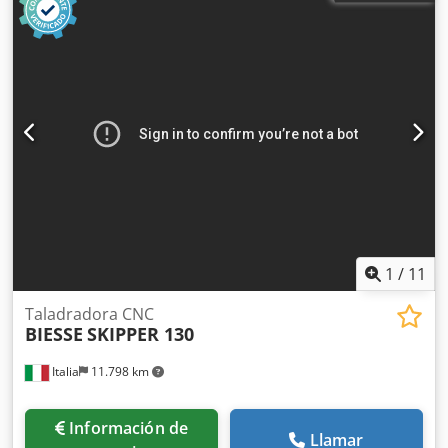
1
/
11
Taladradora CNC
BIESSE
SKIPPER 130
Italia
11.798 km
Información de
Llamar