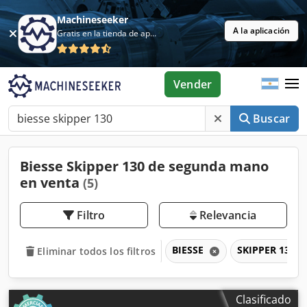
Machineseeker
A la aplicación
Gratis en la tienda de aplicaciones
Vender
Buscar
Biesse Skipper 130 de segunda mano
en venta
(5)
Filtro
Relevancia
BIESSE
SKIPPER 130
Eliminar todos los filtros
Clasificado