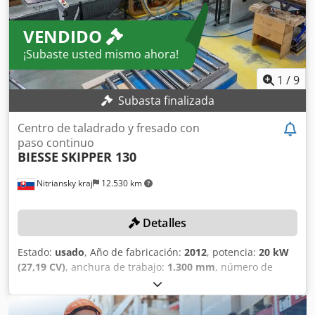
VENDIDO
¡Subaste usted mismo ahora!
1
/
9
Subasta finalizada
Centro de taladrado y fresado con
paso continuo
BIESSE
SKIPPER 130
Nitriansky kraj
12.530 km
Detalles
Estado:
usado
, Año de fabricación:
2012
, potencia:
20 kW
(27,19 CV)
, anchura de trabajo:
1.300 mm
, número de
husillos:
82
, altura de la placa:
90 mm
, longitud útil:
3.000
mm
, Se aplicarán los plazos de recogida establecidos en
las condiciones generales de la venta. ¡La fecha límite de