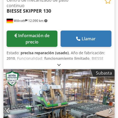
continuo
BIESSE
SKIPPER 130
Willroth
12.090 km
Información de
Llamar
precio
Estado:
precisa reparación (usado)
, Año de fabricación:
2010
, Funcionalidad:
funcionamiento limitado
, BIESSE
Skipper 130 - Año de fabricación: 2010 Cedezp Simspfx Ac
Djrf - Disponible a partir de septiembre de 2026 - El
Subasta
bloque de taladrado inferior presenta un problema y
requiere reparación. - La máquina está en funcionamiento
y se puede inspeccionar. - Si tiene alguna pregunta, no
dude en ponerse en contacto.