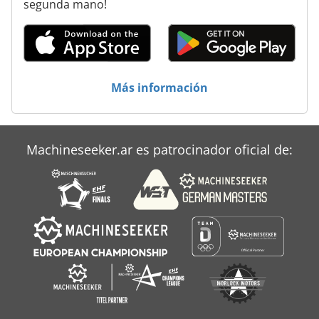
segunda mano!
Biesse Rover B Ft
Biesse Rover C
Biesse Sb
Más información
Biesse Skill 1536 G Ft
Biesse Skipper 100
Machineseeker.ar es patrocinador oficial de:
Biesse Skipper V31