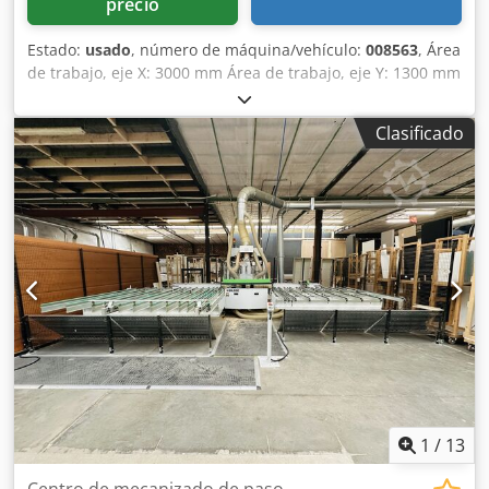
precio
Estado:
usado
, número de máquina/vehículo:
008563
, Área
de trabajo, eje X: 3000 mm Área de trabajo, eje Y: 1300 mm
Credpfx Acszruxvj Dsf Número de husillos de perforación:
82
Clasificado
1
/
13
Centro de mecanizado de paso