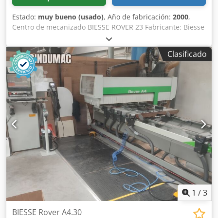
Nederland
Estado:
muy bueno (usado)
, Año de fabricación:
2000
,
Centro de mecanizado BIESSE ROVER 23 Fabricante: Biesse
Modelo: Rover 23 Descripción: Controlador CNI XNC
Crodszrg Uiopfx Adpjf Área de trabajo, eje X: 2900 mm
Clasificado
Área de trabajo, eje Y: 1300 mm Recorrido del eje Z: 140
mm Eje 4: Eje C Mesa con 6 soportes deslizantes y
sistemas de sujeción por vacío 1 husillo electrovertical (7,8
kW, 24.000 RPM) con cambiador automático de
herramientas, cono de herramienta ISO 30 Sistema
automático de cambio de herramientas con 8 posiciones,
montado en el cabezal de mecanizado Cabezal de
taladrado equipado con: - 10 husillos verticales (eje Z) - 4
husillos horizontales (eje X) - 2 husillos horizontales (eje Y)
Sistema de seguridad con alfombra de seguridad en la
parte frontal Bomba de vacío de 250 m³/h EN EXCELENTE
ESTADO – AÚN SE ENCUENTRA EN EL TALLER DEL
PROPIETARIO Año de fabricación: 2000 (con certificación
CE)
1
/
3
BIESSE Rover A4.30