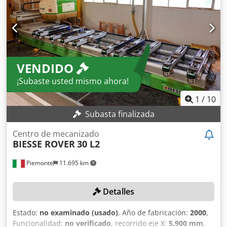
VENDIDO
¡Subaste usted mismo ahora!
1
/
10
Subasta finalizada
Centro de mecanizado
BIESSE ROVER
30 L2
Piemonte
11.695 km
Detalles
Estado:
no examinado (usado)
, Año de fabricación:
2000
,
Funcionalidad:
no verificado
, recorrido eje X:
5.900 mm
,