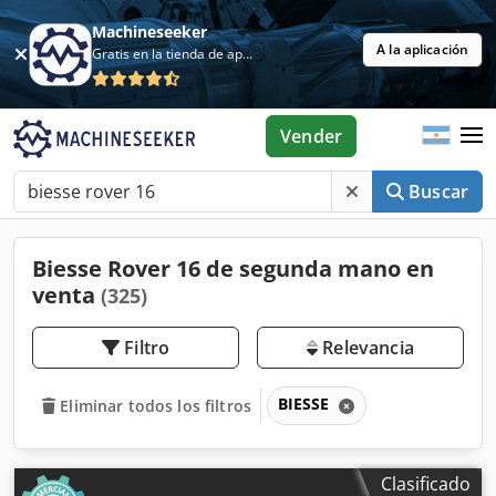
Machineseeker
A la aplicación
Gratis en la tienda de aplicaciones
Vender
Buscar
Biesse Rover 16 de segunda mano en
venta
(325)
Filtro
Relevancia
BIESSE
Eliminar todos los filtros
Clasificado