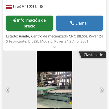
Strenči
13.503 km
Información de
Llamar
precio
Estado:
usado
, Centro de mecanizado CNC BIESSE Rover 24
S Fabricante: BIESSE Modelo: Rover 24 S Año: 2001
Crjdpfjzrv Hbsx Adpsf Número de serie: 16171
Alimentación eléctrica: 230 V Potencia: 20 kW Corriente
Clasificado
nominal: 59 A Frecuencia: 50 Hz Suministro de aire: 6,5–7,5
bares Caudal de aire requerido: 30 m/s Peso: 3450 kg La
máquina requiere revisión y mantenimiento.