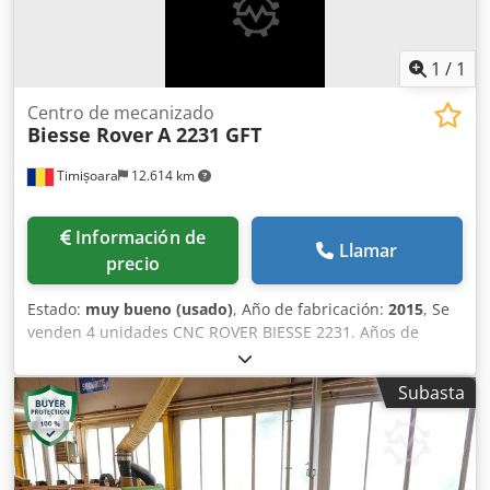
1
/
1
Centro de mecanizado
Biesse Rover
A 2231 GFT
Timișoara
12.614 km
Información de
Llamar
precio
Estado:
muy bueno (usado)
, Año de fabricación:
2015
, Se
venden 4 unidades CNC ROVER BIESSE 2231. Años de
fabricación: 2013, 2014, 2015, 2016. En muy buen estado.
Codjx Tbk Rjpfx Adpjrf
Subasta