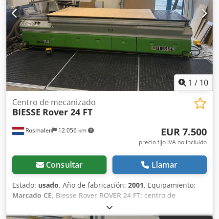
plazas 1 almacén de herramientas lateral con 10 plazas 1
bomba de vacío Esterillas de seguridad delanteras La
máquina se vende y se entrega en su estado actual y legal
(“tal cual y donde esté”), basándose en la documentación
fotográfica y en los documentos técnicos/comerciales de
carácter descriptivo. El comprador tiene derecho a
inspeccionar la mercancía antes de su recogida y asume la
responsabilidad de la instalación, la fijación y el uso de la
1
/
10
máquina en el lugar de destino. Referencia externa: 8359
Centro de mecanizado
BIESSE
Rover 24 FT
EUR 7.500
Rosmalen
12.056 km
precio fijo IVA no incluído
Consultar
Llamar
Estado:
usado
, Año de fabricación:
2001
, Equipamiento:
Marcado CE
, Biesse Rover ROVER 24 FT: centro de
mecanizado CNC Descripción La superficie de trabajo
consta de una mesa de rejilla compuesta por dos mesas