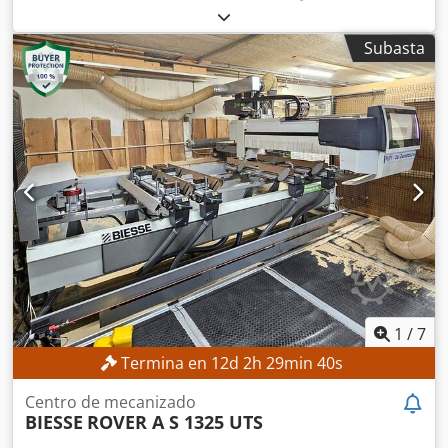
recorrido del eje Y:
1.560 mm
, avance eje X:
80 m/min
,
avance Eje Y:
60 m/min
, velocidad de giro (máx.):
20.000
Subasta
rpm
, Sin precio mínimo: ¡venta garantizada al mejor
postor! DETALLES TÉCNICOS Área de trabajo del eje X:
5.900 mm Área de trabajo del eje Y: 1.560 mm Velocidad
de desplazamiento eje X: 80 m/min Velocidad de
desplazamiento eje Y: 60 m/min Crodpeyxm Swofx Adpsf
Velocidad de desplazamiento eje Z: 25 m/min Husillos de
taladrado Husillos para taladrado vertical: 20 Husillos para
taladrado horizontal en dirección X: 6 Husillos para
taladrado horizontal en dirección Y: 2 Número total de
husillos verticales y horizontales: 28 Husillos de fresado
Número de ejes controlados: 4 Potencia del motor: 10 kW
Velocidad: 20.000 rpm Revólver portaherramientas
Número de posiciones: 10 Herramientas: posicionadas en
la cabeza DETALLES DE LA MÁQUINA Potencia total
1
/
7
instalada: 24 kW Sistema de control: WINDOWS Software
Termina en
12
d
2
h
29
min
38
s
de programación de máquina: WRT EQUIPAMIENTO Mesa
de trabajo con ventosas Número de barras con ventosa: 10
Centro de mecanizado
Ventosas para fijación de la pieza de trabajo Bomba de
BIESSE
ROVER A S 1325 UTS
vacío La máquina se vende y entrega en su estado actual