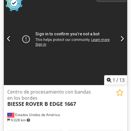
1
/
13
Centro de procesamiento con bandas
en los bordes
BIESSE
ROVER B EDGE 1667
Estados Unidos de América
9.028 km