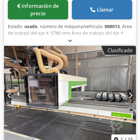
Información de
Llamar
precio
Estado:
usado
, número de máquina/vehículo:
008013
, Área
de trabajo del eje X: 5780 mm Área de trabajo del eje Y:
1650 mm Plano de trabajo: Con soportes de consola de
vacío Potencia del husillo principal: 13,2 kW Crodpswuz
Clasificado
Ekefx Adpef Número de ejes controlados: 4 ejes Altura
máxima del filo: 60 mm Número de husillos de taladrado:
16 Número de posiciones de herramienta: 16
1
/
15