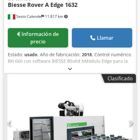
Biesse
Rover A Edge 1632
Sesto Calende
11.817 km
Información de
Llamar
precio
Estado:
usado
, Año de fabricación:
2018
, Control numérico
BH 660 con software BIESSE BSolid bMódulo Edge para la
gestión de cantos bDiseño de superficies sólidas Sophia -
Conexión IoT Control de oficina Crjdsugpwnjpfx Adpef Área
Clasificado
de trabajo en el eje X 3228 mm Área de trabajo en el eje Y
1580 mm Área de trabajo en el eje Z 200 mm con ventosas
H74 mm Área de trabajo en el eje Z 245 mm con ventosas
H29 mm Barras de soporte del panel ATS ajustables nº 8
Instalación de sujeción neumática dividida en dos zonas Y
Nº 6 barras neumáticas de baquelita para levantar el
panel Nº 3 ventosas regulables para la varilla Ayudante de
montaje para las ventosas No. 1 electromandril
(pantógrafo) con 4 ejes, cambio automático de
herramienta, motor de 13 KW (17,4 HP), refrigeración