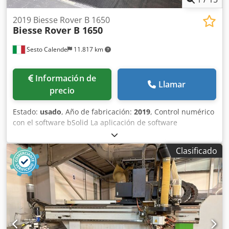
2019 Biesse Rover B 1650
Biesse
Rover B 1650
Sesto Calende
11.817 km
Información de
Llamar
precio
Estado:
usado
, Año de fabricación:
2019
, Control numérico
con el software bSolid La aplicación de software
multidocumento en entorno Windows permite la el diseño
del producto terminado, la definición de sus procesos, la
Clasificado
definición del plan de trabajo, la Simulación de las
operaciones de mecanizado de la pieza sobre el modelo
3D de la máquina y generación de los programas de
máquina necesarios. bSolid - Mecanizado de 3 ejes bSolid
- Módulo de mecanizado de 5 ejes para el mecanizado de
superficies con unidades de 5 ejes y movimientos de
interpolación en Los 5 ejes disponibles (X, Y, Z, C, B). El