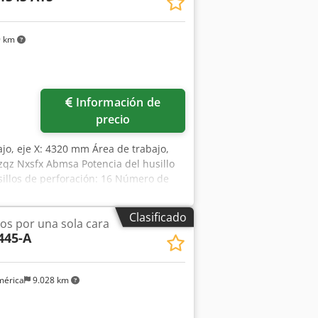
ades incluidos: rascador de radios +
Unidades de pulido / abrillantado •
nte delantera y trasera • Estado: Muy
9 km
claración del vendedor) • Contador de
lineales procesados (lectura del
 un solo turno
Información de
precio
ajo, eje X: 4320 mm Área de trabajo,
zqz Nxsfx Abmsa Potencia del husillo
sillos de perforación: 16 Número de
Clasificado
os por una sola cara
445-A
mérica
9.028 km