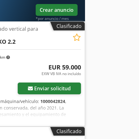
Crear anuncio
*por anuncio / mes
Clasificado
do vertical para
O 2.2
 km
EUR 59.000
EXW VB IVA no incluído
Enviar solicitud
 máquina/vehículo:
1000042824
,
 conservada, del año 2021. La
esamiento y el equipamiento de
 sido revisada por nuestro técnico,
le probar la máquina en nuestras
Clasificado
.