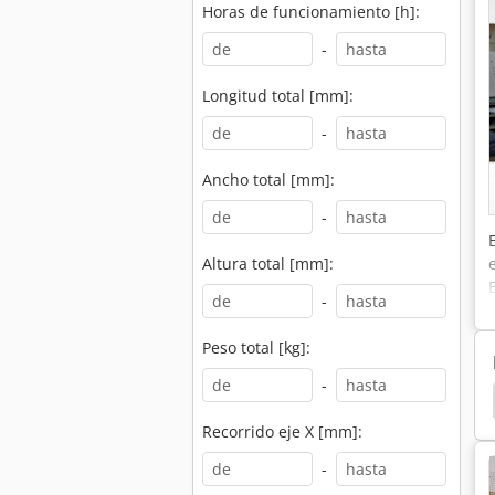
Horas de funcionamiento [h]:
-
Longitud total [mm]:
-
Ancho total [mm]:
-
Altura total [mm]:
-
Peso total [kg]:
-
Her Epicon 7235
Holz Her 1410
Holz Her 1402
Recorrido eje X [mm]:
-