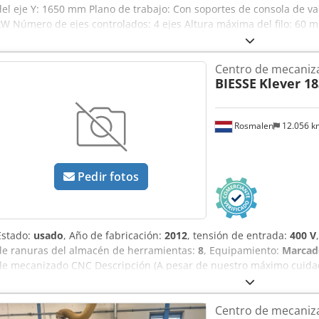
del eje Y: 1650 mm Plano de trabajo: Con soportes de consola de vací
kW Número de ejes controlados: 4 ejes Altura máxima del filo: 6
husillos de taladrado: 16 Número de posiciones de herramienta: 16
Centro de mecaniz
BIESSE
Klever 18
Rosmalen
12.056 
Pedir fotos
Estado:
usado
, Año de fabricación:
2012
, tensión de entrada:
400 V
de ranuras del almacén de herramientas:
8
, Equipamiento:
Marcad
de mecanizado CNC Descripción (A pesar de nuestro máximo cuidado
errores en los datos técnicos, los precios y toda la información está
No se garantiza la exactitud de los datos impresos. La disponibilidad
Centro de mecaniz
pesar de la máxima atención, nos reservamos el derecho a modificar