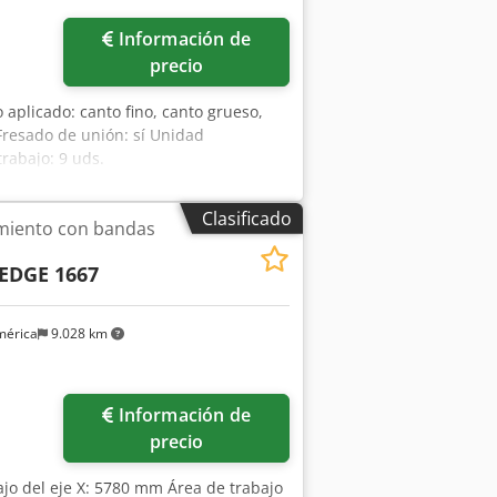
Pedir más fotos
Información de
precio
o aplicado: canto fino, canto grueso,
resado de unión: sí Unidad
rabajo: 9 uds.
Clasificado
miento con bandas
EDGE 1667
mérica
9.028 km
Información de
precio
ajo del eje X: 5780 mm Área de trabajo