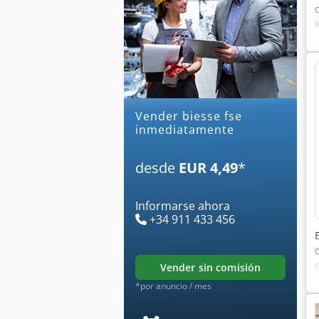
Vender biesse fse
inmediatamente
desde
EUR 4,49
*
Informarse ahora
+34 911 433 456
vender sin comisión
*por anuncio / mes