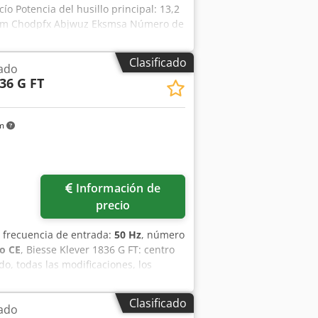
o Potencia del husillo principal: 13,2
0 mm Chodpfx Abjwuz Eksmsa Número de
Clasificado
ado
36 G FT
km
Información de
precio
, frecuencia de entrada:
50 Hz
, número
o CE
, Biesse Klever 1836 G FT: centro
, todas las modificaciones, los
n sujetos a errores de transcripción.
 está sujeta a ventas previas). (A
Clasificado
ado
, así como a corregir posibles errores