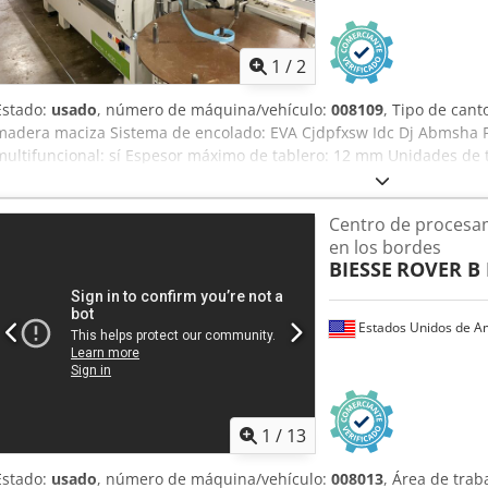
1
/
2
Estado:
usado
, número de máquina/vehículo:
008109
, Tipo de cant
madera maciza Sistema de encolado: EVA Cjdpfxsw Idc Dj Abmsha F
multifuncional: sí Espesor máximo de tablero: 12 mm Unidades de t
Centro de procesa
en los bordes
BIESSE
ROVER B 
Estados Unidos de A
1
/
13
Estado:
usado
, número de máquina/vehículo:
008013
, Área de trab