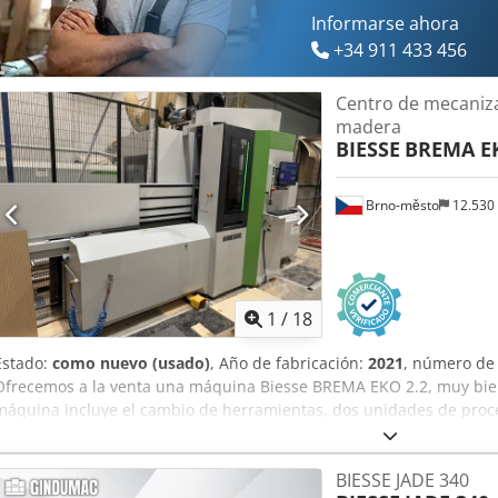
Informarse ahora
+34 911 433 456
Centro de mecaniza
madera
BIESSE
BREMA EK
Brno-město
12.530
1
/
18
Estado:
como nuevo (usado)
, Año de fabricación:
2021
, número de
Ofrecemos a la venta una máquina Biesse BREMA EKO 2.2, muy bien
máquina incluye el cambio de herramientas, dos unidades de proc
herramientas. Software bSolid. Cjdpfx Ajzcrfpsbmsha La máquina ha
por lo que conocemos a la perfección su estado y origen. Es posib
BIESSE JADE 340
instalaciones de Brno, en la sala de exposición de nuestra empresa