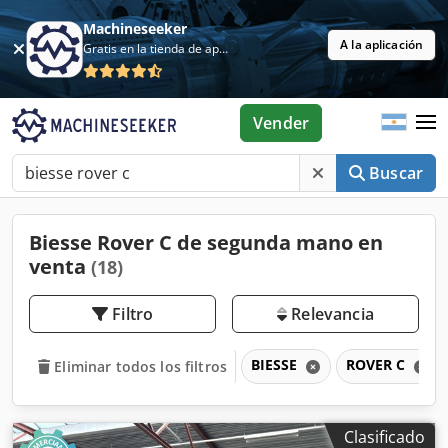
Machineseeker
A la aplicación
Gratis en la tienda de aplicaciones
Vender
Buscar
Biesse Rover C de segunda mano en
venta
(18)
Filtro
Relevancia
BIESSE
ROVER C
Eliminar todos los filtros
Clasificado