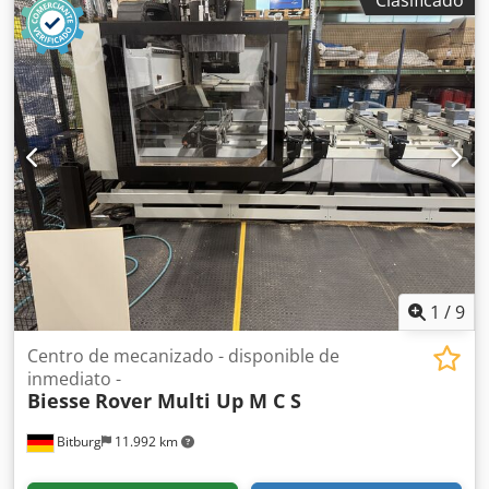
Clasificado
ejes controlados: 5 ejes Número de husillos de
perforación: 41 Número de posiciones para herramientas:
37
1
/
9
Centro de mecanizado - disponible de
inmediato -
Biesse
Rover Multi Up M C S
Bitburg
11.992 km