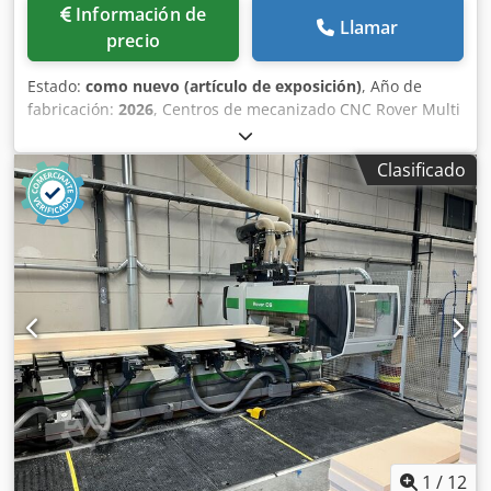
Información de
Llamar
precio
Estado:
como nuevo (artículo de exposición)
, Año de
fabricación:
2026
, Centros de mecanizado CNC Rover Multi
Up M C S Área de trabajo *: X = 3280 mm; Y = de 1580
hasta 1660 mm, según condiciones de trabajo Z = 200 mm
Clasificado
- Unidad de mecanizado de 5 ejes y cabezal de taladrado,
con módulos de vacío H=74 mm Z = 245 mm - Unidad de
mecanizado de 5 ejes y cabezal de taladrado, con módulos
de vacío H=29 mm Paso de pieza *: Y = 1900 mm
Recorridos de los ejes *: X = 3706 mm; Y = 2294 mm; Z1 =
515 mm; Z2 = 371 mm SISTEMA DE VACÍO División del
sistema de vacío en 2 zonas de trabajo y 2 zonas de
sujeción en X. SISTEMA DE VACÍO AUXILIAR - 2 zonas
Permite la sujeción de las piezas mediante plantillas de
vacío. Mando a distancia RM850 Rover Multi Up M C S
Panel - Multi Purpose Regular Configuración 2 Compatible
con el almacén portaherramientas tipo carrusel de 16
posiciones y el almacén lateral de 12 posiciones. Los
almacenes de herramientas también pueden ser
1
/
12