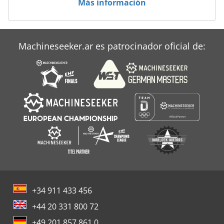
Más información
Biesse Rover B Edge
Biesse Rover B Ft
Machineseeker.ar es patrocinador oficial de:
Biesse Sb
+34 911 433 456
+44 20 331 800 72
+49 201 857 861 0