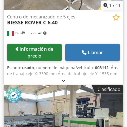
1
/
11
Centro de mecanizado de 5 ejes
BIESSE
ROVER C 6.40
Italia
11.798 km
Información de
Llamar
precio
Estado:
usado
, número de máquina/vehículo:
008112
, Área
de trabajo eje X: 3390 mm Área de trabajo eje Y: 1535 mm
Superficie de trabajo: con soportes de consola de vacío
Potencia del husillo principal: 15 kW Cjdpfew Idgvjx Akcjrf
Clasificado
Nº de ejes controlados: 5 ejes Número de husillos de
taladrado: 21 Número de posiciones de herramientas: 14