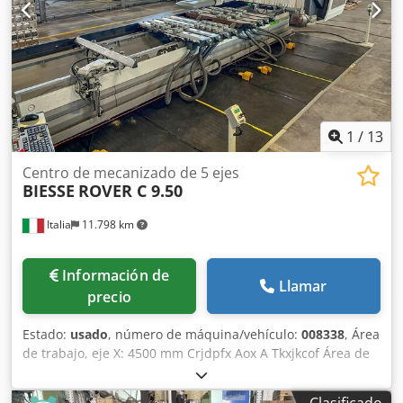
1
/
13
Centro de mecanizado de 5 ejes
BIESSE
ROVER C 9.50
Italia
11.798 km
Información de
Llamar
precio
Estado:
usado
, número de máquina/vehículo:
008338
, Área
de trabajo, eje X: 4500 mm Crjdpfx Aox A Tkxjkcof Área de
trabajo, eje Y: 1935 mm Superficie de trabajo: con soportes
de vacío Potencia del husillo principal: 15 kW Número de