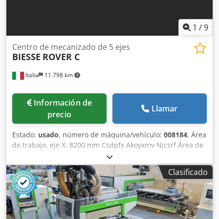
1
/
9
Centro de mecanizado de 5 ejes
BIESSE
ROVER C
Italia
11.798 km
Información de
Llamar
precio
Estado:
usado
, número de máquina/vehículo:
008184
, Área
de trabajo, eje X: 8200 mm Csdpfx Akoyxmv Njcsrf Área de
trabajo, eje Y: 1600 mm Mesa de trabajo: con soportes de
vacío Potencia del husillo principal: 13 kW Número de ejes
Clasificado
controlados: 5 ejes Número de posiciones para
herramientas: 22