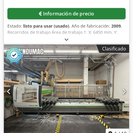
Información de precio
Estado:
listo para usar (usado)
, Año de fabricación:
2009
,
Recorridos de trabajo Área de trabajo 1: X: 6450 mm, Y:
1535 mm, Z: 250 mm, Área de trabajo 2: X: 6200 mm, Y:
1535 mm, Z: 250 mm, Área de trabajo 3: X: 6200 mm, Y:
Clasificado
1520 mm, Z: 275 mm. Recorridos de los ejes Configuración
1: X: 6820,5 mm, Y: 1963 mm, Z: 350 mm. Configuración 2:
X: 6820,5 mm, Y: 1963 mm, Z: 350 mm. Configuración 3: X:
6820,5 mm, Y: 1963 mm, Z: 663 mm (cabezal de 5 ejes), Z:
350 mm (unidades de mecanizado adicionales). Control:
Biesse XP600. Mantenimientos: el eje C completo fue
renovado en 2015, incluido accesorios; la bomba de vacío
fue completamente reemplazada en 2016, incluyendo
fuelles, mangueras y otros elementos; en 2021 la máquina
fue equipada con un nuevo PC de control de alto
rendimiento, con sistema operativo Windows 10
actualizado. Incluye documentación completa. Inspección
in situ posible. Codpfx Ajylziiokcsrf