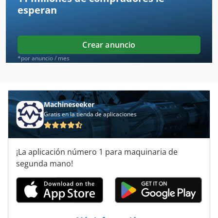
esperan
Biesse Rover 27
Biesse Rover 30
Crear anuncio
Biesse Rover 321
*por anuncio / mes
Biesse Rover 336
Biesse Rover 342
Machineseeker
Gratis en la tienda de aplicaciones
Biesse Rover 346
Biesse Rover 35
¡La aplicación número 1 para maquinaria de
Biesse Rover 464
segunda mano!
Biesse Rover A
Biesse Rover A Edge
Biesse Rover B