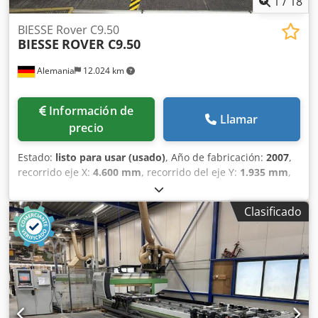
1
/
18
BIESSE Rover C9.50
BIESSE
ROVER C9.50
Alemania
12.024 km
Información de
Llamar
precio
Estado:
listo para usar (usado)
, Año de fabricación:
2007
,
recorrido eje X:
4.600 mm
, recorrido del eje Y:
1.935 mm
,
recorrido del eje Z:
275 mm
, número de ejes:
5
, Esta
Biesse Rover C9.50 de 5 ejes se fabricó en 2007. Cuenta
Clasificado
con una gran área de trabajo (X=4600 mm, Y=1935 mm,
Z=275 mm), un sistema de lubricación automática y una
unidad de control para la interpolación de 5 ejes. La
máquina incluye un sistema de vacío, una cinta
transportadora para la eliminación de virutas y una
unidad de refrigeración líquida. Si está buscando obtener
capacidades de mecanizado CNC de alta calidad,