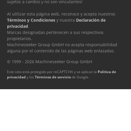
sujetos a cambio y no son vinculantes!
Al utilizar esta página web, reconoce y acepta nuestros
Términos y Condiciones
y nuestra
Declaración de
privacidad
.
Marcas designadas pertenecen a sus respectivos
propietarios.
Machineseeker Group GmbH no acepta responsabilidad
alguna por el contenido de las páginas web enlazadas.
© 1999 - 2026 Machineseeker Group GmbH
Este sitio está protegido por reCAPTCHA y se aplican la
Política de
privacidad
y los
Términos de servicio
de Google.