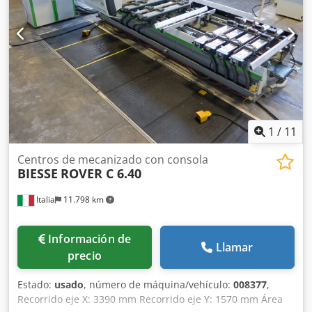
1
/
11
Centros de mecanizado con consola
BIESSE
ROVER C 6.40
Italia
11.798 km
Información de
Llamar
precio
Estado:
usado
, número de máquina/vehículo:
008377
,
Recorrido eje X: 3390 mm Recorrido eje Y: 1570 mm Área