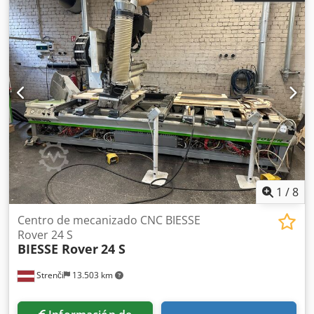
1
/
8
Centro de mecanizado CNC BIESSE
Rover 24 S
BIESSE Rover
24 S
Strenči
13.503 km