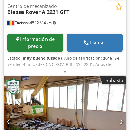
Centro de mecanizado
Biesse Rover
A 2231 GFT
Timișoara
12.614 km
Información de
Llamar
precio
Estado:
muy bueno (usado)
, Año de fabricación:
2015
, Se
venden 4 unidades CNC ROVER BIESSE 2231. Años de
fabricación: 2013, 2014, 2015, 2016. En muy buen estado.
Dcjdpfx Aox Tbk Reb Eok
Subasta