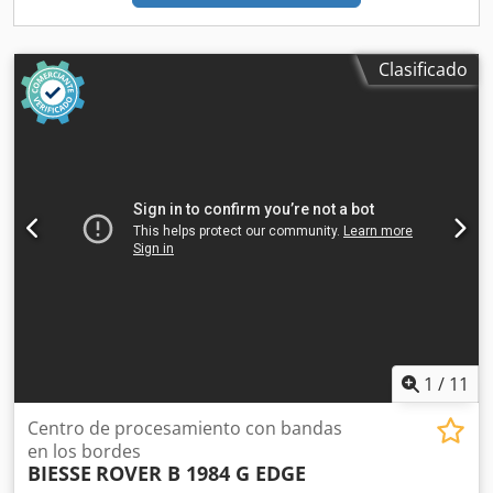
Clasificado
1
/
11
Centro de procesamiento con bandas
en los bordes
BIESSE
ROVER B 1984 G EDGE