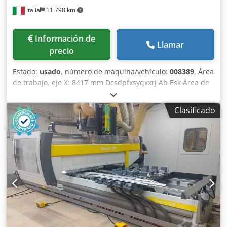
Italia
11.798 km
Información de
Llamar
precio
Estado:
usado
, número de máquina/vehículo:
008389
, Área
de trabajo, eje X: 8417 mm Dcsdpfxsyqxxrj Ab Esk Área de
trabajo, eje Y: 1930 mm Superficie de trabajo: con soportes
de consola con sistema de vacío Potencia del husillo
Clasificado
principal: 13,2 kW Número de ejes controlados: 4 ejes
Altura máxima del borde: 60 mm Número de husillos de
perforación: 39 Número de posiciones para herramientas:
22