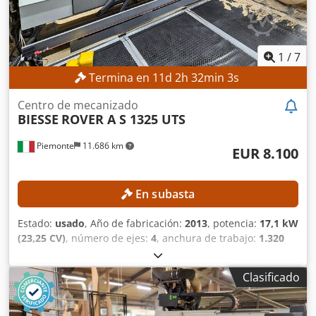
recogerla y asume la responsabilidad de la instalación,
fijación y utilización de la máquina en el lugar de destino.
Referencia externa: 8173
1
/
7
Termina en
11
d
2
h
31
min
59
s
Centro de mecanizado
BIESSE
ROVER A S 1325 UTS
Piemonte
11.686 km
EUR 8.100
En subasta
Estado:
usado
, Año de fabricación:
2013
, potencia:
17,1 kW
(23,25 CV)
, número de ejes:
4
, anchura de trabajo:
1.320
mm
, velocidad del husillo de fresado (máx.):
24.000 rpm
,
longitud útil:
2.500 mm
, DETALLES TÉCNICOS Área de
Clasificado
trabajo, eje X: 2.500 mm Área de trabajo, eje Y: 1.320 mm
Recorrido, eje Y: 1.900 mm Diámetro máximo de placa: 170
mm Mesa de trabajo: mesa con soportes y guías Número