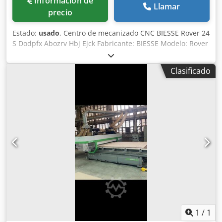
Información de
Llamar
precio
Estado:
usado
, Centro de mecanizado CNC BIESSE Rover 24
S Dodpfx Abozrv Hbj Ejck Fabricante: BIESSE Modelo: Rover
24 S Año: 2001 Número de serie: 16171 Alimentación
eléctrica: 230 V Potencia: 20 kW Corriente nominal: 59 A
Clasificado
Frecuencia: 50 Hz Suministro de aire: 6,5–7,5 bares Caudal
de aire requerido: 30 m/s Peso: 3450 kg La máquina
requiere revisión y mantenimiento.
1
/
1