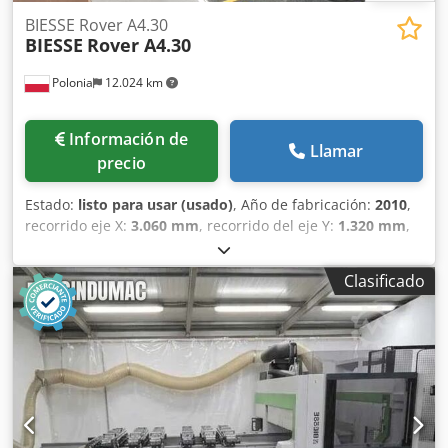
BIESSE Rover A4.30
BIESSE
Rover A4.30
Polonia
12.024 km
Información de
Llamar
precio
Estado:
listo para usar (usado)
, Año de fabricación:
2010
,
recorrido eje X:
3.060 mm
, recorrido del eje Y:
1.320 mm
,
recorrido del eje Z:
150 mm
, número de ejes:
5
, Esta
BIESSE Rover A4.30 de 5 ejes se fabricó en 2010. Cuenta
Clasificado
con un campo de trabajo de 3.060 mm en el eje X y 1.320
mm en el eje Y, además de un potente electrohusillo de 12
kW refrigerado por aire. La máquina incluye programación
avanzada con BIESSEWORKS y un cambiador de
herramientas giratorio con 10 posiciones. Si busca
capacidades de mecanizado de madera con CNC de alta
calidad, considere la máquina BIESSE Rover A4.30 que
tenemos a la venta. Póngase en contacto con nosotros para