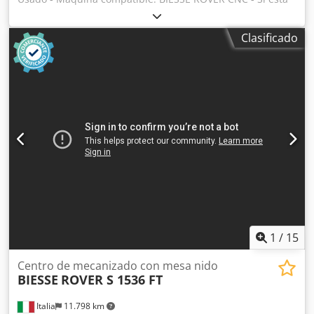
interesado, ofrecemos servicio de revisión, contáctenos.
Dcedpfjvazkfjx Ab Eek
Clasificado
1
/
15
Centro de mecanizado con mesa nido
BIESSE
ROVER S 1536 FT
Italia
11.798 km