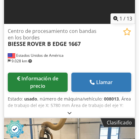
1
/
13
Centro de procesamiento con bandas
en los bordes
BIESSE
ROVER B EDGE 1667
Estados Unidos de América
9.028 km
Información de
Llamar
precio
Estado:
usado
, número de máquina/vehículo:
008013
, Área
de trabajo del eje X: 5780 mm Área de trabajo del eje Y:
1650 mm Plano de trabajo: Con soportes de consola de
vacío Dedpjwuz Ekefx Ab Ejck Potencia del husillo
Clasificado
principal: 13,2 kW Número de ejes controlados: 4 ejes
Altura máxima del filo: 60 mm Número de husillos de
taladrado: 16 Número de posiciones de herramienta: 16