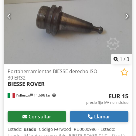
revólver con 16 posiciones Dedpfozguiwjx Ab Ejck Mesa de
trabajo con 6 mordazas 1 Bomba de vacío de 90 m³/h
Software: bSolid - bSuite3 Panel de control Alfombras de
seguridad Redes de protección Peso aproximado: 2400 kg.
Instalada en 2018 Solo 171 horas de programa ejecutado,
108 horas de funcionamiento del husillo electroportátil de
4 ejes, 26 horas de funcionamiento de la taladradora.
1
/
3
Portaherramientas BIESSE derecho ISO
30 ER32
BIESSE
ROVER
EUR 15
Pollenzo
11.698 km
precio fijo IVA no incluído
Consultar
Llamar
Estado:
usado
, Código Ferwood: RU0000986 - Estado:
Usado - Máquina compatible: BIESSE ROVER CNC - Si está