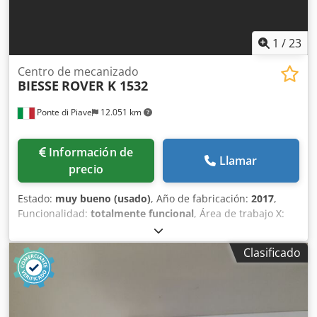
1
/
23
Centro de mecanizado
BIESSE
ROVER K 1532
Ponte di Piave
12.051 km
Información de
Llamar
precio
Estado:
muy bueno (usado)
, Año de fabricación:
2017
,
Funcionalidad:
totalmente funcional
, Área de trabajo X:
3200 mm Área de trabajo Y: 1560 mm Recorrido de la pieza
en Z: 165 mm Husillo electroportátil de 13,2 kW, con
Clasificado
conexión ISO 30 Taladros para perforaciones verticales: 10
Taladros para perforaciones horizontales X: 4 Taladros
para perforaciones horizontales Y: 2 Fresas para ranurado
en dirección X Sistema de cambio de herramientas tipo