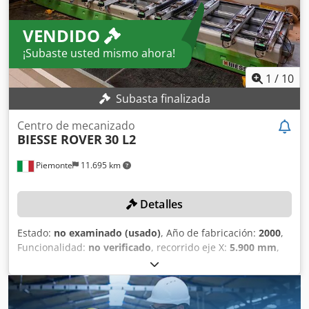
VENDIDO
¡Subaste usted mismo ahora!
1
/
10
Subasta finalizada
Centro de mecanizado
BIESSE ROVER
30 L2
Piemonte
11.695 km
Detalles
Estado:
no examinado (usado)
, Año de fabricación:
2000
,
Funcionalidad:
no verificado
, recorrido eje X:
5.900 mm
,
recorrido del eje Y:
1.560 mm
, avance eje X:
80 m/min
,
avance Eje Y:
60 m/min
, velocidad de giro (máx.):
20.000
rpm
, Sin precio mínimo: ¡venta garantizada al mejor
postor! DETALLES TÉCNICOS Área de trabajo del eje X: