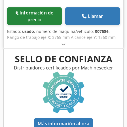
Información de
Llamar
precio
Estado:
usado
, número de máquina/vehículo:
007686
,
Rango de trabajo eje X: 3765 mm Alcance eje Y: 1560 mm
Plano de trabajo: Mesa nido Potencia husillo principal: 13,2
KW Djdju Tliyjpfx Ab Esck Nº de ejes controlados: 3 ejes
Número de husillos de taladrado: 18 Número de
SELLO DE CONFIANZA
posiciones de herramienta: 12
Distribuidores certificados por Machineseeker
Más información ahora