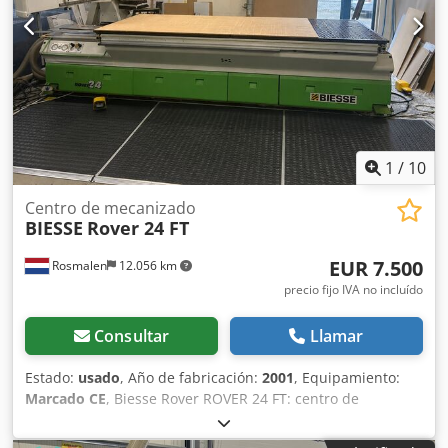
1
/
10
Centro de mecanizado
BIESSE
Rover 24 FT
EUR 7.500
Rosmalen
12.056 km
precio fijo IVA no incluído
Consultar
Llamar
Estado:
usado
, Año de fabricación:
2001
, Equipamiento:
Marcado CE
, Biesse Rover ROVER 24 FT: centro de
mecanizado CNC Descripción La superficie de trabajo
consta de una mesa de rejilla compuesta por dos mesas