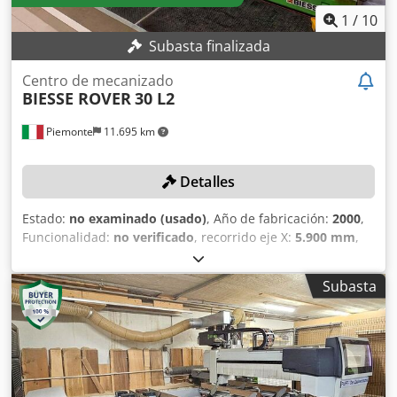
1
/
10
Subasta finalizada
Centro de mecanizado
BIESSE ROVER
30 L2
Piemonte
11.695 km
Detalles
Estado:
no examinado (usado)
, Año de fabricación:
2000
,
Funcionalidad:
no verificado
, recorrido eje X:
5.900 mm
,
recorrido del eje Y:
1.560 mm
, avance eje X:
80 m/min
,
avance Eje Y:
60 m/min
, velocidad de giro (máx.):
20.000
Subasta
rpm
, Sin precio mínimo: ¡venta garantizada al mejor
postor! DETALLES TÉCNICOS Área de trabajo del eje X:
5.900 mm Área de trabajo del eje Y: 1.560 mm Velocidad
de desplazamiento eje X: 80 m/min Velocidad de
desplazamiento eje Y: 60 m/min Velocidad de
desplazamiento eje Z: 25 m/min Husillos de taladrado