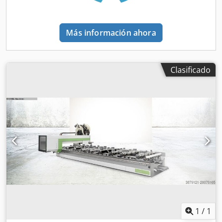
(equipamiento adicional instalado; para máquinas con
preparación) • Vacío, neumática, electricidad: • Bomba de
vacío de 90 m³/h • Sistema de vacío auxiliar • Soplador •
Más información ahora
Inversor • Aire acondicionado para armario eléctrico •
Control y software: • Control numérico basado en PC •
Monitor LCD de 19" • Teclado remoto avanzado • Sistema
Clasificado
de programación avanzado BIESSEWORKS • RVA SLOT 1
(equipo adicional) • Seguridad: • Dispositivos de seguridad
con 2 alfombrillas de seguridad delanteras y protección
trasera y lateral • Dispositivos de seguridad conformes con
el Reglamento 2006/42/CE (Rover A 4.30) (equipamiento
opcional) Equipamiento adicional • Lector manual de
códigos de barras láser (no apto para códigos 2D/QR)
1
/
1