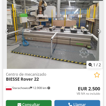
1
/
2
Centro de mecanizado
BIESSE
Rover 22
EUR 2.500
Starachowice
12.908 km
VB IVA no incluído
Consultar
Llamar