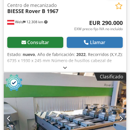
Centro de mecanizado
BIESSE
Rover B 1967
EUR 290.000
Wels
12.308 km
EXW precio fijo IVA no incluído
Consultar
Llamar
Estado:
nuevo
, Año de fabricación:
2022
, Recorridos (X,Y,Z):
6735 x 1930 x 245 mm Número de husillos cabezal de
taladrado vertical: 0 uds. Número de husillos cabezal de
taladrado horizontal: 0 uds. Número de herramientas: 39
Clasificado
uds. Diámetro de bocas de aspiración: 2x 250 mm Número
de unidades de fresado: 2 uds. Año de fabricación: 2022
Velocidad de rotación: 18.000 / 24.000 rpm Conexión de
aire comprimido: 7 bar Potencia del motor: 16,5 / 19,2 kW
Capacidad de la bomba: 250 m³/h Control: BH660 Centro
de mecanizado CNC BIESSE Rover B 1967 - MÁQUINA
NUEVA / EN STOCK, embalada de origen Área de trabajo: X
= 6735 mm Y = 1930 mm Z = 245 mm con módulos de H=74
mm Z = 290 mm con módulos de H=29 mm (trabajo de