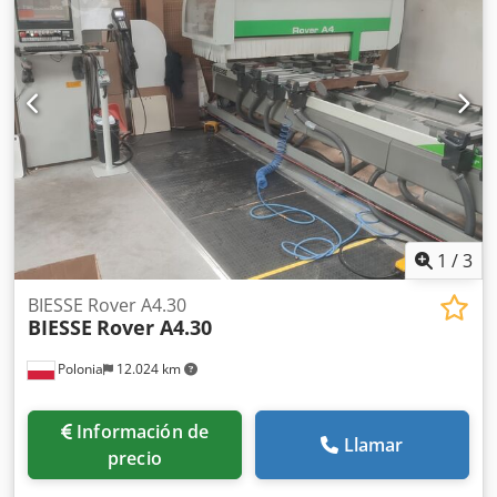
RPM) con cambiador automático de herramientas, cono de
herramienta ISO 30 Sistema automático de cambio de
herramientas con 8 posiciones, montado en el cabezal de
mecanizado Cabezal de taladrado equipado con: - 10
husillos verticales (eje Z) - 4 husillos horizontales (eje X) - 2
husillos horizontales (eje Y) Sistema de seguridad con
alfombra de seguridad en la parte frontal Bomba de vacío
de 250 m³/h EN EXCELENTE ESTADO – AÚN SE ENCUENTRA
EN EL TALLER DEL PROPIETARIO Año de fabricación: 2000
(con certificación CE)
1
/
3
BIESSE Rover A4.30
BIESSE
Rover A4.30
Polonia
12.024 km
Información de
Llamar
precio