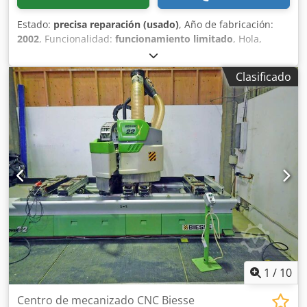
Estado:
precisa reparación (usado)
, Año de fabricación:
2002
, Funcionalidad:
funcionamiento limitado
, Hola,
Vendo fresadora CNC Rover 22. Cjdpfx Aozhl Iajkqerf
Necesita reparación. No introduce ni extrae todas las
Clasificado
herramientas del almacén. En el último período, ha
funcionado con una sola herramienta. El precio indicado
en el anuncio es el precio neto, al que se debe añadir el
IVA. La máquina se puede ver en Starachowice, en la calle
Kwiatkowskiego, número 13. Contacto telefónico de 7:00 a
15:00.
1
/
10
Centro de mecanizado CNC Biesse