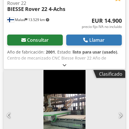
Rover 22
BIESSE
Rover 22 4-Achs
EUR 14.900
Malax
13.529 km
precio fijo IVA no incluído
Consultar
Llamar
Año de fabricación:
2001
, Estado:
listo para usar (usado)
,
Centro de mecanizado CNC Biesse Rover 22 Año de
fabricación: 2001 Número de serie: 07498 Área de trabajo
4 ejes Eje X: 3060 mm Eje Y: 1080 mm Eje Z: 155 mm 6
Clasificado
soportes con 18 portaventosas 4 barras de bakelita
neumáticas para levantar la pieza Husillo electrovertical de
7,5 kW con cambio automático de herramientas, cono ISO
30 Cambio automático de herramientas de 7 posiciones en
el cabezal de trabajo Cabezal de perforación con 20
husillos, dispuestos de la siguiente manera: 7 verticales en
el eje X 7 verticales en el eje Y 4 horizontales en el eje X 2
horizontales en el eje Y Sierra ranuradora de 120 mm
Alfombrillas de seguridad Bomba de vacío de 110 m3/h