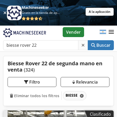
Machineseeker
A la aplicación
Gratis en la tienda de aplicaciones
Vender
Buscar
Biesse Rover 22 de segunda mano en
venta
(324)
Filtro
Relevancia
BIESSE
Eliminar todos los filtros
Clasificado