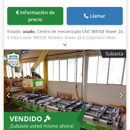
Información de
Llamar
precio
Estado:
usado
, Centro de mecanizado CNC BIESSE Rover 24
S Fabricante: BIESSE Modelo: Rover 24 S Cjdpfozrv Hbex
Akqerf Año: 2001 Número de serie: 16171 Alimentación
eléctrica: 230 V Potencia: 20 kW Corriente nominal: 59 A
Subasta
Frecuencia: 50 Hz Suministro de aire: 6,5–7,5 bares Caudal
de aire requerido: 30 m/s Peso: 3450 kg La máquina
requiere revisión y mantenimiento.
VENDIDO
¡Subaste usted mismo ahora!