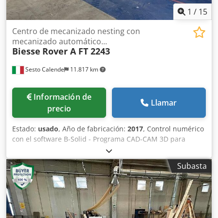
1
/
15
Centro de mecanizado nesting con
mecanizado automático...
Biesse
Rover A FT 2243
Sesto Calende
11.817 km
Información de
Llamar
precio
Estado:
usado
, Año de fabricación:
2017
, Control numérico
con el software B-Solid - Programa CAD-CAM 3D para
diseñar, simular y gestionar procesos Centros de
mecanizado y taladradoras de Biesse Software BNest -
Subasta
módulo de software para la elaboración en modo nesting
que permite crear proyectos contiene la lista de artículos
con las cantidades a producir y la lista de paneles a
utilizar con el objetivo de minimizar el uso de material y
los tiempos de procesamiento Rango de trabajo en el eje X