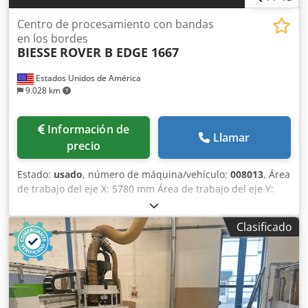
Centro de procesamiento con bandas
en los bordes
BIESSE
ROVER B EDGE 1667
Estados Unidos de América
9.028 km
Información de
Llamar
precio
Estado:
usado
, número de máquina/vehículo:
008013
, Área
de trabajo del eje X: 5780 mm Área de trabajo del eje Y:
1650 mm Plano de trabajo: Con soportes de consola de
vacío Potencia del husillo principal: 13,2 kW Número de
Clasificado
ejes controlados: 4 ejes Altura máxima del filo: 60 mm
Número de husillos de taladrado: 16 Número de
posiciones de herramienta: 16 Cjdjwuz Ekepfx Akqorf