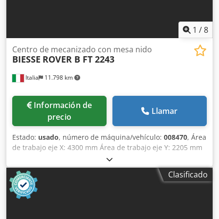
1
/
8
Centro de mecanizado con mesa nido
BIESSE
ROVER B FT 2243
Italia
11.798 km
Información de
Llamar
precio
Estado:
usado
, número de máquina/vehículo:
008470
, Área
de trabajo eje X: 4300 mm Área de trabajo eje Y: 2205 mm
Superficie de trabajo: Mesa de nesting Potencia del husillo
principal: 13 kW Número de ejes controlados: 5 ejes
Clasificado
Número de husillos de taladrado: 46 Credpfx Ajyzyrvekqef
Número de posiciones para herramientas: 22