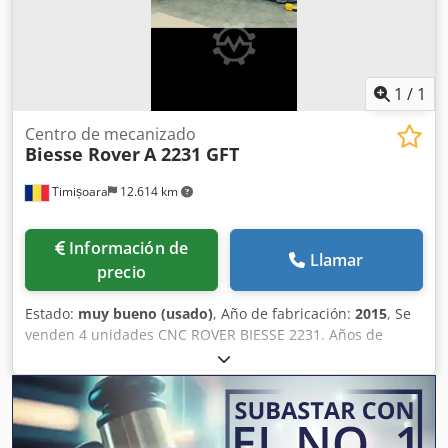
Marcado CE Peso: 3500 kg Especificaciones técnicas sujetas
a cambios. Cjdpfx Aksggxihjqsrf
1
/
1
Centro de mecanizado
Biesse Rover
A 2231 GFT
Timișoara
12.614 km
Información de
Llamar
precio
Estado:
muy bueno (usado)
, Año de fabricación:
2015
, Se
venden 4 unidades CNC ROVER BIESSE 2231. Años de
fabricación: 2013, 2014, 2015, 2016. En muy buen estado.
Cjdpfxox Tbk Rj Akqerf