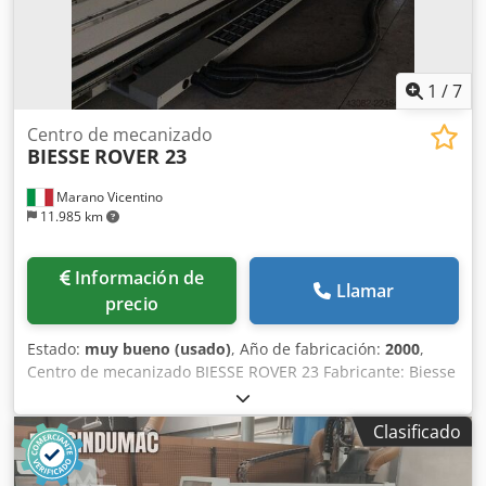
1
/
7
Centro de mecanizado
BIESSE
ROVER 23
Marano Vicentino
11.985 km
Información de
Llamar
precio
Estado:
muy bueno (usado)
, Año de fabricación:
2000
,
Centro de mecanizado BIESSE ROVER 23 Fabricante: Biesse
Codpszrg Uijfx Akqorf Modelo: Rover 23 Descripción:
Controlador CNI XNC Área de trabajo, eje X: 2900 mm Área
Clasificado
de trabajo, eje Y: 1300 mm Recorrido del eje Z: 140 mm Eje
4: Eje C Mesa con 6 soportes deslizantes y sistemas de
sujeción por vacío 1 husillo electrovertical (7,8 kW, 24.000