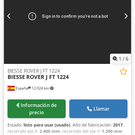
1
/
6
BIESSE ROVER J FT 1224
BIESSE
ROVER J FT 1224
España
12.024 km
Información de
Llamar
precio
Estado:
listo para usar (usado)
, Año de fabricación:
2017
,
recorrido eje X:
2.400 mm
, recorrido del eje Y:
1.200 mm
,