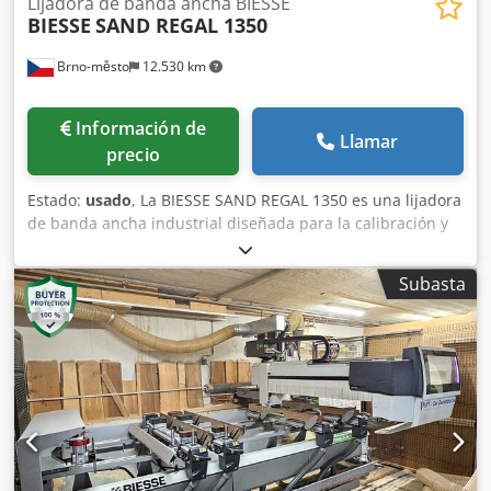
Lijadora de banda ancha BIESSE
BIESSE
SAND REGAL 1350
Brno-město
12.530 km
Información de
Llamar
precio
Estado:
usado
, La BIESSE SAND REGAL 1350 es una lijadora
de banda ancha industrial diseñada para la calibración y
el lijado fino de paneles en la fabricación de muebles y
tableros. La serie REGAL representa una solución de
Subasta
producción robusta, adecuada para volúmenes de
producción medios y altos. Dkodpfsynb Rfjx Abyor La
máquina tiene un diseño modular que permite combinar
operaciones de calibrado y acabado en una sola pasada, lo
que incrementa notablemente la productividad.