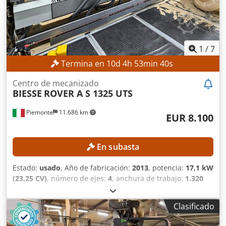
1
/
7
Termina en
10
d
4
h
53
min
37
s
Centro de mecanizado
BIESSE
ROVER A S 1325 UTS
Piemonte
11.686 km
EUR 8.100
En subasta
Estado:
usado
, Año de fabricación:
2013
, potencia:
17,1 kW
(23,25 CV)
, número de ejes:
4
, anchura de trabajo:
1.320
mm
, velocidad del husillo de fresado (máx.):
24.000 rpm
,
longitud útil:
2.500 mm
, DETALLES TÉCNICOS Área de
Clasificado
trabajo, eje X: 2.500 mm Área de trabajo, eje Y: 1.320 mm
Recorrido, eje Y: 1.900 mm Diámetro máximo de placa: 170