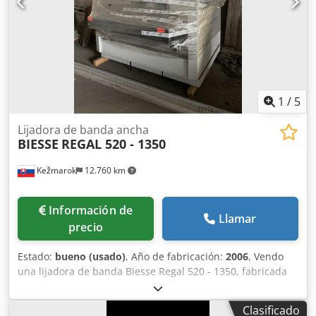
1
/
5
Lijadora de banda ancha
BIESSE
REGAL 520 - 1350
Kežmarok
12.760 km
Información de
Llamar
precio
Estado:
bueno (usado)
, Año de fabricación:
2006
, Vendo
una lijadora de banda Biesse Regal 520 - 1350, fabricada
en 2006. Configuración: 1 unidad de zapata segmentada
electrónica 1 unidad de zapata segmentada electrónica
Clasificado
Ancho de trabajo: 1350 mm. Rodillos de presión para