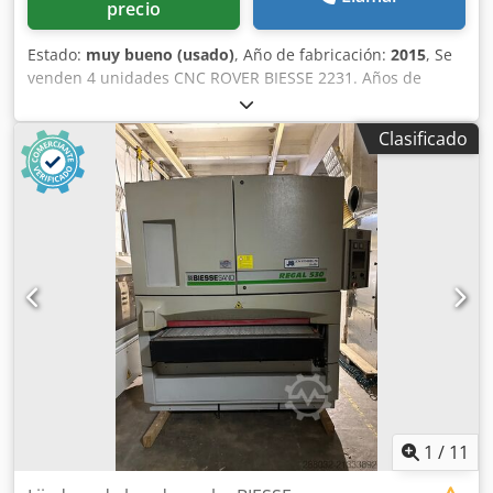
precio
Estado:
muy bueno (usado)
, Año de fabricación:
2015
, Se
venden 4 unidades CNC ROVER BIESSE 2231. Años de
fabricación: 2013, 2014, 2015, 2016. En muy buen estado.
Dedpfsx Tbk Rex Abyekr
Clasificado
1
/
11