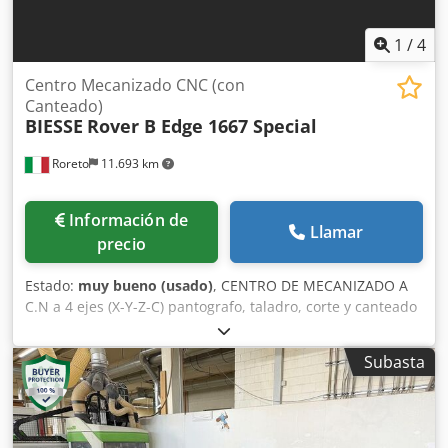
1
/
4
Centro Mecanizado CNC (con
Canteado)
BIESSE
Rover B Edge 1667 Special
Roreto
11.693 km
Información de
Llamar
precio
Estado:
muy bueno (usado)
, CENTRO DE MECANIZADO A
C.N a 4 ejes (X-Y-Z-C) pantografo, taladro, corte y canteado
Máquina a cigüeñal Control Numerico Tipo ?? / Software
Biesse Works N. 1 Mesa de trabajo con N. 10 consolas ATS
Subasta
(L = mm 1800) Sistema de cambio automático de
herramienta (Almacén / 14 puestos) Campo útil de trabajo
(X - Y - Z) mm 6735 x 1650 x 290 Campo útil de trabajo (X - Y
- Z) en canteado mm 5780 x 1650 x 60 N. 2 Campos de