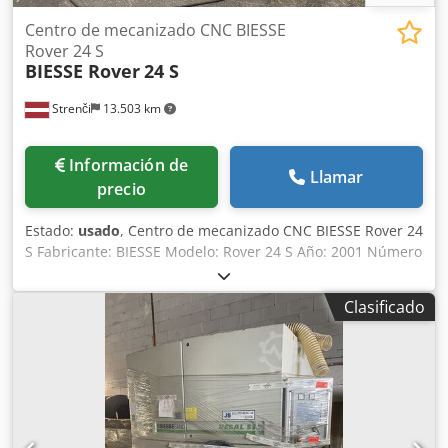
Centro de mecanizado CNC BIESSE
Rover 24 S
BIESSE Rover
24 S
Strenči
13.503 km
Información de
Llamar
precio
Estado:
usado
, Centro de mecanizado CNC BIESSE Rover 24
S Fabricante: BIESSE Modelo: Rover 24 S Año: 2001 Número
de serie: 16171 Alimentación eléctrica: 230 V Potencia: 20
kW Corriente nominal: 59 A Frecuencia: 50 Hz Suministro
Clasificado
de aire: 6,5–7,5 bares Dedpezrv Hbsfx Abyokr Caudal de
aire requerido: 30 m/s Peso: 3450 kg La máquina requiere
revisión y mantenimiento.