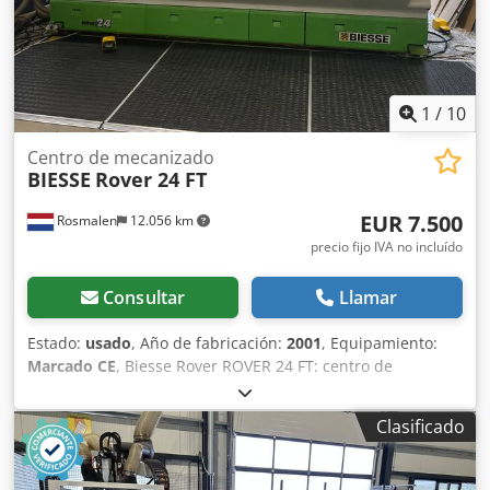
1
/
10
Centro de mecanizado
BIESSE
Rover 24 FT
EUR 7.500
Rosmalen
12.056 km
precio fijo IVA no incluído
Consultar
Llamar
Estado:
usado
, Año de fabricación:
2001
, Equipamiento:
Marcado CE
, Biesse Rover ROVER 24 FT: centro de
mecanizado CNC Descripción La superficie de trabajo
consta de una mesa de rejilla compuesta por dos mesas
Clasificado
de fenol con unas dimensiones de 1540 x 1250 mm, que
pueden conectarse entre sí. La mesa de rejilla tiene una
rejilla de 30 mm y aberturas de vacío de 9 mm, dispuestas