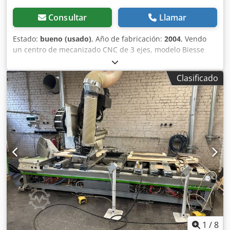
Consultar
Llamar
Estado:
bueno (usado)
, Año de fabricación:
2004
, Vendo
un centro de mecanizado CNC de 3 ejes, modelo Biesse
Rover 24L con mesa transversal, fabricado en 2004.
Configuración: Husillo principal de 3 ejes HSD,
Clasificado
recientemente reparado por completo y refrigerado por
agua, modelo RS1600. Almacén de herramientas con 7
posiciones ISO30 en el cabezal. 1 sierra ranuradora en la
dirección X. Cabezal de taladrado con 14 + 4 + 2 husillos de
taladrado. Área de trabajo útil de 4500 x 1330 mm. 2 áreas
de trabajo, 4 zonas de sujeción. Sistema automático de
lubricación central. Dkjdpfx Aboh Txlceysr Potencia total de
35 kW. Software XDNC 2.01 con manual de instrucciones.
Bomba Becker 250/300 m³/h, 5,5 kW. Sistema de vacío
adicional para trabajos con plantillas o dispositivos de
sujeción adicionales. En buen estado. Disponible
inmediatamente en almacén. Requiere reparaciones:
manijas en la mesa transversal, rotación del almacén
ISO30 en el cabezal.
1
/
8