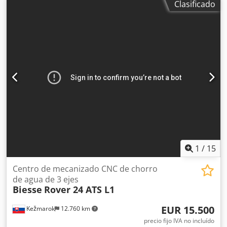
Clasificado
rpm Cabezales 4. Eje Eje C posiciones de cambio de
herramienta 10 cabezales de mandrinado vertical 20
Cabezales de mandrinar horizontales X 6 Brocas
horizontales Y 2 Estructura del brazo Mesa de trabajo
Mesa de consola Número de barras 10 Ayuda de
posicionamiento Djdpfjr E A U Iox Abyekr Capacidad de la
bomba de vacío 2 x 125m³/h Cinta transportadora de
virutas
1
/
15
Centro de mecanizado CNC de chorro
de agua de 3 ejes
Biesse
Rover 24 ATS L1
EUR 15.500
Kežmarok
12.760 km
precio fijo IVA no incluído