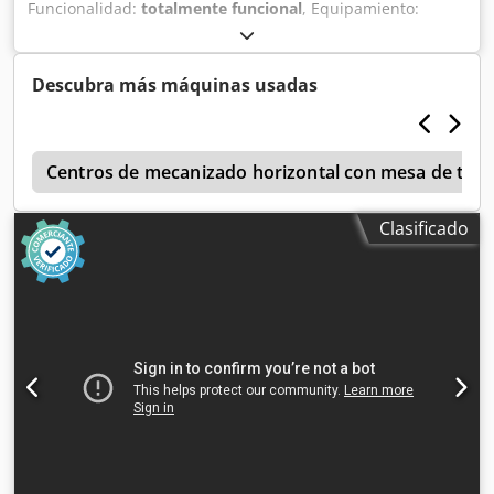
Funcionalidad:
totalmente funcional
, Equipamiento:
documentación / manual
, Dado de baja el 07.2026 por ser
innecesario. Dodjznk Rmjpfx Abyekr
Descubra más máquinas usadas
e
Centros de mecanizado horizontal con mesa de tran
Clasificado