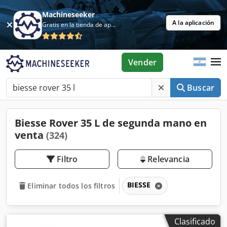
Machineseeker
A la aplicación
Gratis en la tienda de aplicaciones
Vender
Buscar
Biesse Rover 35 L de segunda mano en
venta
(324)
Filtro
Relevancia
BIESSE
Eliminar todos los filtros
Clasificado