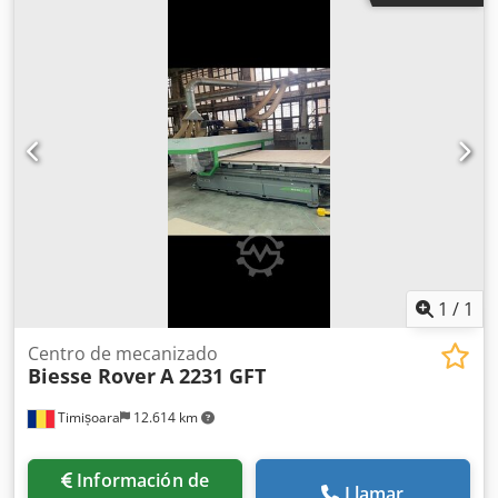
elementos cortos. Sistema de limpieza con aire
comprimido para ambas unidades. Peso total: 3050 kg.
Dkedezkmdhopfx Abyjr Estado: muy bueno. Disponible de
inmediato.
1
/
1
Centro de mecanizado
Biesse Rover
A 2231 GFT
Timișoara
12.614 km
Información de
Llamar