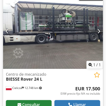
1
/
1
Centro de mecanizado
BIESSE
Rover 24 L
EUR 17.500
Cielcza
12.748 km
EXW precio fijo IVA no incluído
Consultar
Llamar