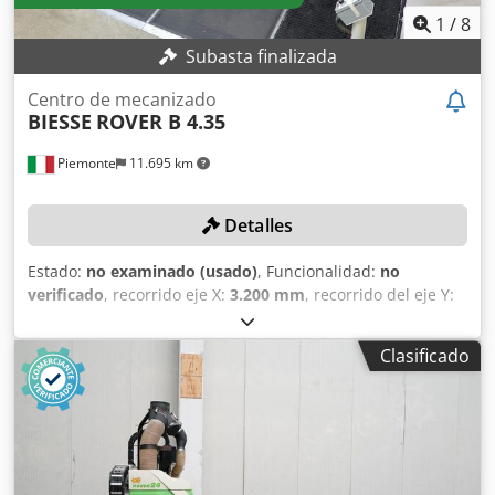
1
/
8
Subasta finalizada
Centro de mecanizado
BIESSE
ROVER B 4.35
Piemonte
11.695 km
Detalles
Estado:
no examinado (usado)
, Funcionalidad:
no
verificado
, recorrido eje X:
3.200 mm
, recorrido del eje Y:
1.300 mm
, número de husillos:
21
, avance rápido eje X:
80
m/min
, avance rápido eje Y:
60 m/min
, Sin precio mínimo:
Clasificado
¡venta garantizada al mejor postor! Dkedpfeytr Rysx Abysr
DETALLES TÉCNICOS Recorrido eje X: 3.200 mm Recorrido
eje Y: 1.300 mm Velocidad de desplazamiento eje X: 80
m/min Velocidad de desplazamiento eje Y: 60 m/min
Velocidad de desplazamiento eje Z: 25 m/min Número de
travesaños con aspiración: 6 Husillos Número de husillos