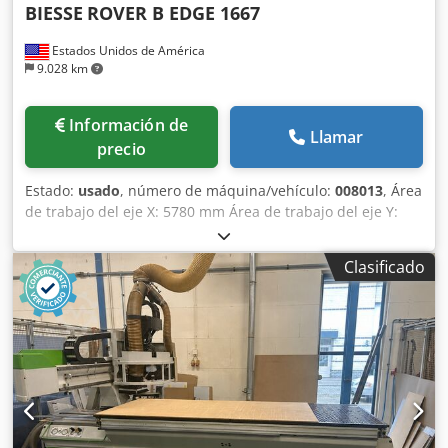
BIESSE
ROVER B EDGE 1667
Estados Unidos de América
9.028 km
Información de
Llamar
precio
Estado:
usado
, número de máquina/vehículo:
008013
, Área
de trabajo del eje X: 5780 mm Área de trabajo del eje Y:
1650 mm Plano de trabajo: Con soportes de consola de
vacío Potencia del husillo principal: 13,2 kW Número de
Clasificado
ejes controlados: 4 ejes Djdewuz Ekspfx Abyekr Altura
máxima del filo: 60 mm Número de husillos de taladrado:
16 Número de posiciones de herramienta: 16