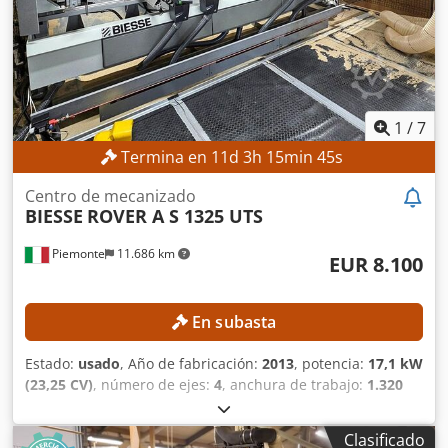
recogerla y asume la responsabilidad de la instalación,
fijación y utilización de la máquina en el lugar de destino.
Referencia externa: 8173
1
/
7
Termina en
11
d
3
h
15
min
43
s
Centro de mecanizado
BIESSE
ROVER A S 1325 UTS
Piemonte
11.686 km
EUR 8.100
En subasta
Estado:
usado
, Año de fabricación:
2013
, potencia:
17,1 kW
(23,25 CV)
, número de ejes:
4
, anchura de trabajo:
1.320
mm
, velocidad del husillo de fresado (máx.):
24.000 rpm
,
longitud útil:
2.500 mm
, DETALLES TÉCNICOS Área de
Clasificado
trabajo, eje X: 2.500 mm Área de trabajo, eje Y: 1.320 mm