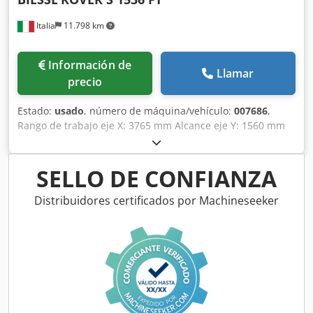
Italia
11.798 km
Información de
Llamar
precio
Estado:
usado
, número de máquina/vehículo:
007686
,
Rango de trabajo eje X: 3765 mm Alcance eje Y: 1560 mm
Dcedpfx Absu Tliys Ajk Plano de trabajo: Mesa nido
Potencia husillo principal: 13,2 KW Nº de ejes controlados:
3 ejes Número de husillos de taladrado: 18 Número de
SELLO DE CONFIANZA
posiciones de herramienta: 12
Distribuidores certificados por Machineseeker