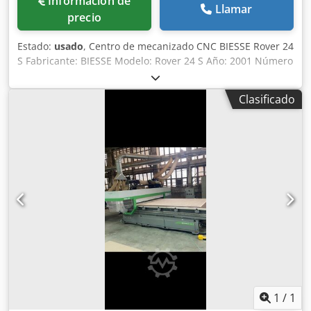
Información de
Llamar
precio
Estado:
usado
, Centro de mecanizado CNC BIESSE Rover 24
S Fabricante: BIESSE Modelo: Rover 24 S Año: 2001 Número
de serie: 16171 Alimentación eléctrica: 230 V Potencia: 20
kW Corriente nominal: 59 A Dcsdpfx Abjzrv Hbj Aok
Clasificado
Frecuencia: 50 Hz Suministro de aire: 6,5–7,5 bares Caudal
de aire requerido: 30 m/s Peso: 3450 kg La máquina
requiere revisión y mantenimiento.
1
/
1