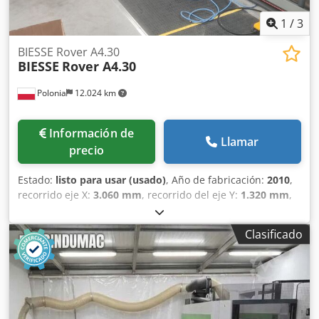
(con certificación CE)
1
/
3
BIESSE Rover A4.30
BIESSE
Rover A4.30
Polonia
12.024 km
Información de
Llamar
precio
Estado:
listo para usar (usado)
, Año de fabricación:
2010
,
recorrido eje X:
3.060 mm
, recorrido del eje Y:
1.320 mm
,
recorrido del eje Z:
150 mm
, número de ejes:
5
, Esta
BIESSE Rover A4.30 de 5 ejes se fabricó en 2010. Cuenta
Clasificado
con un campo de trabajo de 3.060 mm en el eje X y 1.320
mm en el eje Y, además de un potente electrohusillo de 12
kW refrigerado por aire. La máquina incluye programación
avanzada con BIESSEWORKS y un cambiador de
herramientas giratorio con 10 posiciones. Si busca
capacidades de mecanizado de madera con CNC de alta