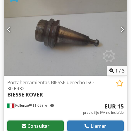
para perforaciones horizontales Y: 2 Dcsdpfx Abozguiwe
Ajk Fresas para ranurado en dirección X Sistema de
cambio de herramientas tipo revólver con 16 posiciones
Mesa de trabajo con 6 mordazas 1 Bomba de vacío de 90
m³/h Software: bSolid - bSuite3 Panel de control Alfombras
de seguridad Redes de protección Peso aproximado: 2400
kg. Instalada en 2018 Solo 171 horas de programa
ejecutado, 108 horas de funcionamiento del husillo
electroportátil de 4 ejes, 26 horas de funcionamiento de la
taladradora.
1
/
3
Portaherramientas BIESSE derecho ISO
30 ER32
BIESSE
ROVER
EUR 15
Pollenzo
11.698 km
precio fijo IVA no incluído
Consultar
Llamar