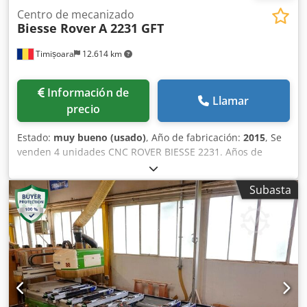
Centro de mecanizado
Biesse Rover
A 2231 GFT
Timișoara
12.614 km
Información de
Llamar
precio
Estado:
muy bueno (usado)
, Año de fabricación:
2015
, Se
venden 4 unidades CNC ROVER BIESSE 2231. Años de
fabricación: 2013, 2014, 2015, 2016. En muy buen estado.
Dedpsx Tbk Rjfx Ab Aock
Subasta