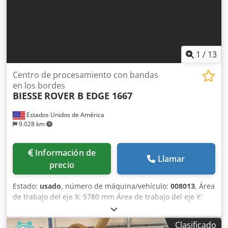
1
/
13
Centro de procesamiento con bandas
en los bordes
BIESSE
ROVER B EDGE 1667
Estados Unidos de América
9.028 km
Información de
Llamar
precio
Estado:
usado
, número de máquina/vehículo:
008013
, Área
de trabajo del eje X: 5780 mm Área de trabajo del eje Y:
1650 mm Plano de trabajo: Con soportes de consola de
vacío Potencia del husillo principal: 13,2 kW Número de
Clasificado