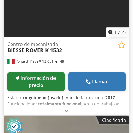
1
/
23
Centro de mecanizado
BIESSE
ROVER K 1532
Ponte di Piave
12.051 km
Información de
Llamar
precio
Estado:
muy bueno (usado)
, Año de fabricación:
2017
,
Funcionalidad:
totalmente funcional
, Área de trabajo X:
3200 mm Área de trabajo Y: 1560 mm Recorrido de la pieza
en Z: 165 mm Husillo electroportátil de 13,2 kW, con
Clasificado
conexión ISO 30 Taladros para perforaciones verticales: 10
Taladros para perforaciones horizontales X: 4 Taladros