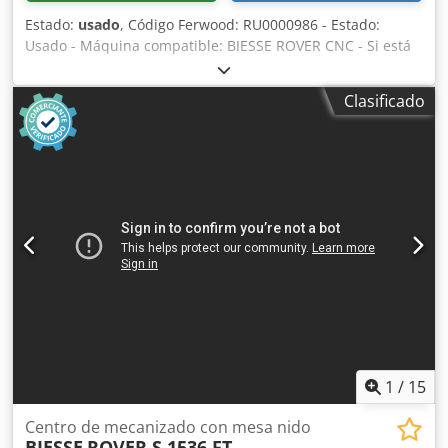
Estado:
usado
, Código Ferwood: RU0000986 - Estado:
Usado - Máquina compatible: BIESSE ROVER CNC - Si está
interesado, ofrecemos servicio de revisión, contáctenos.
Dedpfx Abjvazkfj Aock
Clasificado
1
/
15
Centro de mecanizado con mesa nido
BIESSE
ROVER S 1536 FT