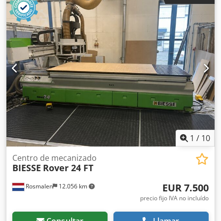
ejes controlados: 4 ejes Altura máxima del filo: 60 mm
Número de husillos de taladrado: 16 Número de
posiciones de herramienta: 16 Dcodpfxswuz Ekj Ab Ask
1
/
10
Centro de mecanizado
BIESSE
Rover 24 FT
EUR 7.500
Rosmalen
12.056 km
precio fijo IVA no incluído
Consultar
Llamar