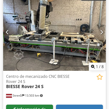
1
/
8
Centro de mecanizado CNC BIESSE
Rover 24 S
BIESSE Rover
24 S
Strenči
13.503 km