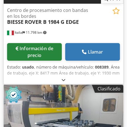
Centro de procesamiento con bandas
en los bordes
BIESSE
ROVER B 1984 G EDGE
Italia
11.798 km
Información de
Llamar
precio
Estado:
usado
, número de máquina/vehículo:
008389
, Área
de trabajo, eje X: 8417 mm Área de trabajo, eje Y: 1930 mm
Superficie de trabajo: con soportes de consola con sistema
de vacío Potencia del husillo principal: 13,2 kW Número de
Clasificado
ejes controlados: 4 ejes Djdpeyqxxrjfx Ab Aeck Altura
máxima del borde: 60 mm Número de husillos de
perforación: 39 Número de posiciones para herramientas:
22