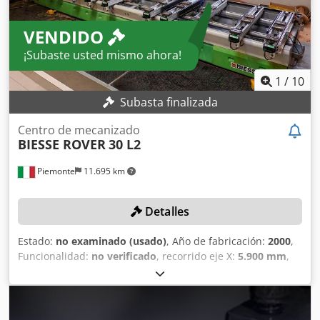
VENDIDO
¡Subaste usted mismo ahora!
1
/
10
Subasta finalizada
Centro de mecanizado
BIESSE ROVER
30 L2
Piemonte
11.695 km
Detalles
Estado:
no examinado (usado)
, Año de fabricación:
2000
,
Funcionalidad:
no verificado
, recorrido eje X:
5.900 mm
,
recorrido del eje Y:
1.560 mm
, avance eje X:
80 m/min
,
avance Eje Y:
60 m/min
, velocidad de giro (máx.):
20.000
rpm
, Sin precio mínimo: ¡venta garantizada al mejor
postor! DETALLES TÉCNICOS Área de trabajo del eje X: