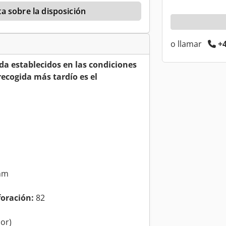
a sobre la disposición
o llamar
+4
ida establecidos en las condiciones
recogida más tardío es el
mm
foración:
82
or)