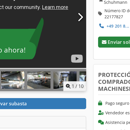
Schuhmann
Número ID d
22177827
+49 201 8..
Enviar sol
o ahora!
PROTECCI
COMPRADO
1
/
10
MACHINES
Pago seguro 
var subasta
Vendedor es
Asistencia p