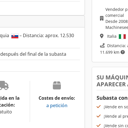
Vendedor p
comercial
Desde 2008
Machinesee
aquia
– Distancia: aprox. 12.530
Italia
Distancia: 
11.699 km
espués del final de la subasta
SU MÁQUI
APARECER
Subasta con
ida en la
Costes de envío:
cación:
a petición
¡Vende en s
atuito
¡Vende al pr
¡Vende sin co