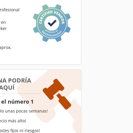
rofesional
 en
ker
aprox.
NA PODRÍA
 AQUÍ
 el número 1
olo unas pocas semanas!
ecio más alto!
stes fijos ni riesgos!