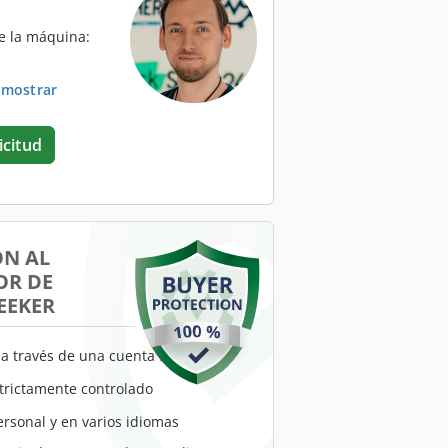
e la máquina:
. mostrar
icitud
ÓN AL
R DE
EEKER
a través de una cuenta fiduciaria
trictamente controlado
ersonal y en varios idiomas