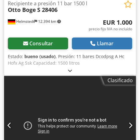
Recipiente a presión 11 bar 1500 l
Otto Boge
S 28406
EUR 1.000
Helmstedt
12.394 km
precio fijo IVA no incluído
Consultar
Llamar
Estado:
bueno (usado)
, Presión: 11 bares Dcodpsg A Hc
Hofx Ag Ssk Capacidad: 1500 litros
Clasificado