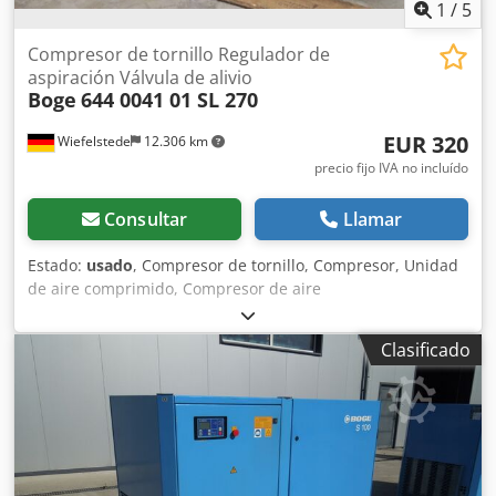
1
/
5
Compresor de tornillo Regulador de
aspiración Válvula de alivio
Boge
644 0041 01 SL 270
EUR 320
Wiefelstede
12.306 km
precio fijo IVA no incluído
Consultar
Llamar
Estado:
usado
, Compresor de tornillo, Compresor, Unidad
de aire comprimido, Compresor de aire
estacionario,Compresor de tornillo Regulador de
aspiración Válvula de alivio, Válvula de alivio -Fabricante:
Clasificado
Boge, compresor de tornillo regulador de aspiración
válvula de alivio del compresor tipo SL 270 -Tipo: 644 0041
01 -Presión: 0,5 - 10 bar bar -Dimensiones: 195/100/H140
mm Djdpfsppdhnjx Ag Sock -Peso: 2,0 kg