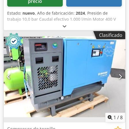
precio
Estado:
nuevo
, Año de fabricación:
2024
, Presión de
trabajo 10,0 bar Caudal efectivo 1.000 l/min Motor 400 V
Capacidad del depósito 250 litros Peso de la máquina
aprox. 410 kg Necesidad total de potencia 7,5 kW
Clasificado
Dimensiones L-A-H 1915 x 650 x 1640 mm Máquina de
exposición / Sin uso previo Dedpfx Asxaby Nsg Sock Nueva
gama de modelos BOGE SOLID ~ Precio de lista: 9.450
euros / Precio especial a consultar Fabricado en Alemania
Equipamiento: - Con depósito y secador / Listo para usar
inmediatamente - Control por microprocesador SOLID base
control - Sensor de presión de red - Sistema de
accionamiento por correa - Baja temperatura del aire
comprimido gracias al post-enfriador eficiente - Depósito
de aire comprimido submontado en horizontal - Incluye
secador frigorífico de aire comprimido * Funcionamiento
automático con prefiltro y postfiltro (instalados) (disponible
también con 7,5 bar)
1
/
8
Compresor de tornillo