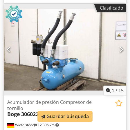
Dodpfsppdhgjx Ag Seck -Fabricante: Boge, filtro de
Clasificado
aspiración de compresor tipo SL 270 -Tipo: 569.0007.11 -
Ansaugfilterpatrone: 569.0007.31 -Indicador de
mantenimiento: 569000503 -Dimensiones: 530/440/H850
mm -Peso: 28 kg
1
/
15
Acumulador de presión Compresor de
tornillo
Boge
306022 V 230 L SL 270
Guardar búsqueda
Wiefelstede
12.306 km