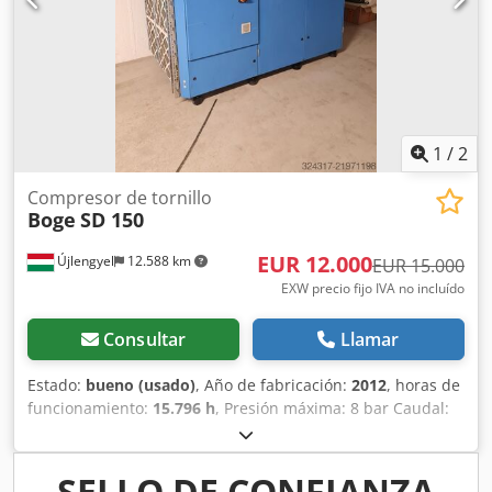
1
/
2
Compresor de tornillo
Boge
SD 150
EUR 12.000
Újlengyel
12.588 km
EUR 15.000
EXW precio fijo IVA no incluído
Consultar
Llamar
Estado:
bueno (usado)
, Año de fabricación:
2012
, horas de
funcionamiento:
15.796 h
, Presión máxima: 8 bar Caudal:
18,4 m3/h Potencia nominal: 110 kW Tensión de red del
compresor: 400 V / 50 Hz Dodpfsy Tui Tex Ag Sjck Tensión
de red del secador: 400 V / 50 Hz El compresor ha sido
SELLO DE CONFIANZA