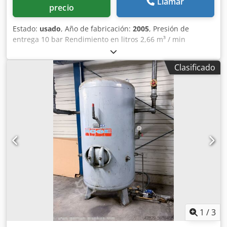
Llamar
precio
Estado:
usado
, Año de fabricación:
2005
, Presión de
entrega 10 bar Rendimiento en litros 2,66 m³ / min
Requisito de potencia total 18,5 kW Velocidades del motor:
3000 rpm Dimensiones 1200 x 900 x 1200 mm Peso de la
Clasificado
máquina aprox. 150 kg Horas de funcionamiento: 4930
horas. Dsdsvuz Rhopfx Ag Sjck Mantenimiento en: 2962
horas
1
/
3