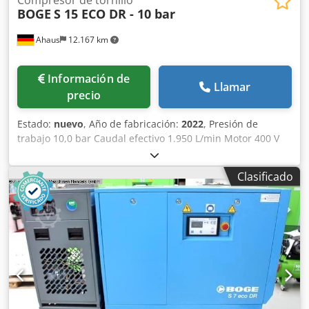
BOGE
S 15 ECO DR - 10 bar
Ahaus
12.167 km
Información de
Llamar
precio
Estado:
nuevo
, Año de fabricación:
2022
, Presión de
trabajo 10,0 bar Caudal efectivo 1.950 L/min Motor 400 V
Capacidad del depósito 250 litros Peso de la máquina
aprox. 467 kg Potencia total requerida 15,0 kW
Clasificado
Dimensiones L-A-H 1915 x 650 x 1640 mm Máquina de
exposición / nunca ha estado en uso Nueva serie de
modelos BOGE SOLID Precio de lista: 13.576 euros / precio
especial bajo consulta Fabricado en Alemania
Equipamiento: - con depósito y secador / lista para su uso
inmediato - Controlador por microprocesador SOLID base
control - Sensor de presión de red Dedpfx Agew U U Scj
Sjck - Sistema de transmisión por correa - Baja
temperatura del aire comprimido gracias al eficiente