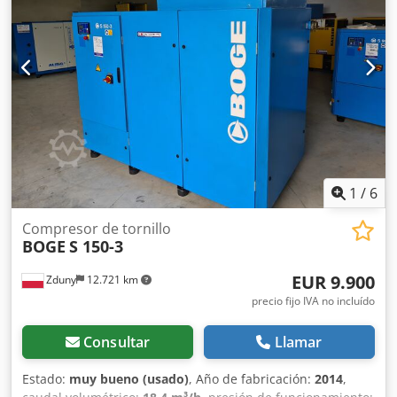
1
/
6
Compresor de tornillo
BOGE
S 150-3
EUR 9.900
Zduny
12.721 km
precio fijo IVA no incluído
Consultar
Llamar
Estado:
muy bueno (usado)
, Año de fabricación:
2014
,