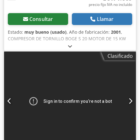
precio fijo IVA no incluído
Consultar
Llamar
Estado:
muy bueno (usado)
, Año de fabricación:
2001
,
COMPRESOR DE TORNILLO BOGE S 20 MOTOR DE 15 KW
CAUDAL DE 2,06 m³/min PRESIÓN DE 10 BAR Dcedpfjgzv
Epjx Ag Ssk AÑO DE FABRICACIÓN 2001 COMPRESOR EN
Clasificado
PERFECTO ESTADO DE FUNCIONAMIENTO. PRECIO NETO:
8500,- PRECIO BRUTO: 10455,- OFERECEMOS GARANTÍA,
SERVICIO TÉCNICO Y REPARACIONES.