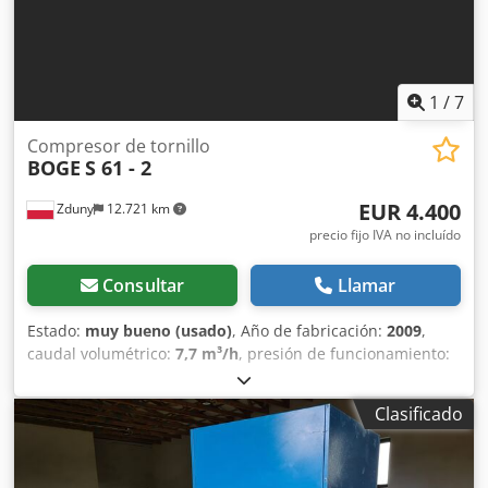
1
/
7
Compresor de tornillo
BOGE
S 61 - 2
EUR 4.400
Zduny
12.721 km
precio fijo IVA no incluído
Consultar
Llamar
Estado:
muy bueno (usado)
, Año de fabricación:
2009
,
caudal volumétrico:
7,7 m³/h
, presión de funcionamiento:
8 bar
, Compresor de tornillo BOGE S 61 -2 Con
intercambiador de calor Motor de 45 kW Capacidad 7,70
Clasificado
m3/min Dcodpfx Asxkz Tqsg Sjk Presión 8 BAR Año de
fabricación 2009 COMPRESOR TOTALMENTE OPERATIVO.