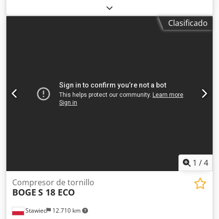
máquina/vehículo:
5001328
, potencia:
45 kW (61,18 CV)
,
presión de funcionamiento:
10 bar
, El compresor está
Clasificado
reacondicionado y revisado. El elemento compresor
(airend) tiene 10 horas de funcionamiento tras la revisión
general. Dedpfx Agjy R Sywj Seck
1
/
4
Compresor de tornillo
BOGE
S 18 ECO
Stawiec
12.710 km