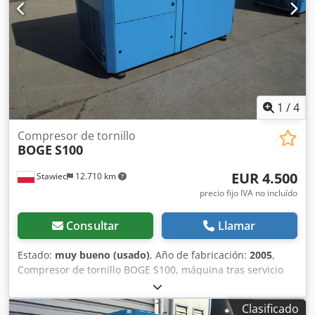
1
/
4
Compresor de tornillo
BOGE
S100
EUR 4.500
Stawiec
12.710 km
precio fijo IVA no incluído
Consultar
Llamar
Estado:
muy bueno (usado)
, Año de fabricación:
2005
,
Compresor de tornillo BOGE S100, máquina tras servicio
Datos técnicos: capacidad: 10,50 m3/min (10.500 L/min);
motor de 75 kW; presión máxima: 10 bar; Dsdpfx
Clasificado
Ageyfpnme Ssck horas de trabajo: 12.564 h; año: 2005