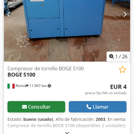
1
/
26
Compresor de tornillo BOGE S100
BOGE
S100
EUR 4
Rimini
11.947 km
precio fijo IVA no incluído
Consultar
Llamar
Estado:
bueno (usado)
, Año de fabricación:
2003
, En venta:
Compresor de tornillo BOGE S100 (disponibles 2 unidades)
Nº1. Año de fabricación: 2003 Horas totales de