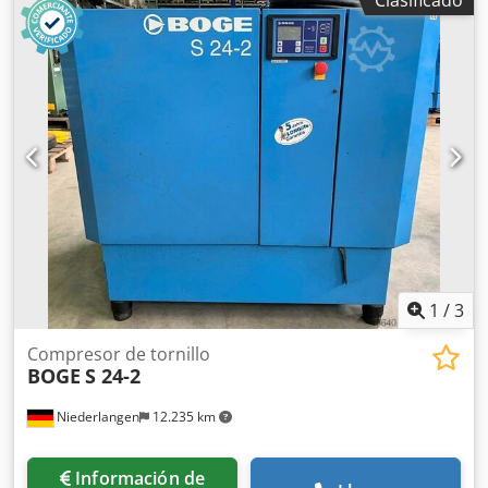
funcionamiento: 300 h (probablemente se ha renovado el
sistema de control)
1
/
3
Compresor de tornillo
BOGE
S 24-2
Niederlangen
12.235 km
Información de