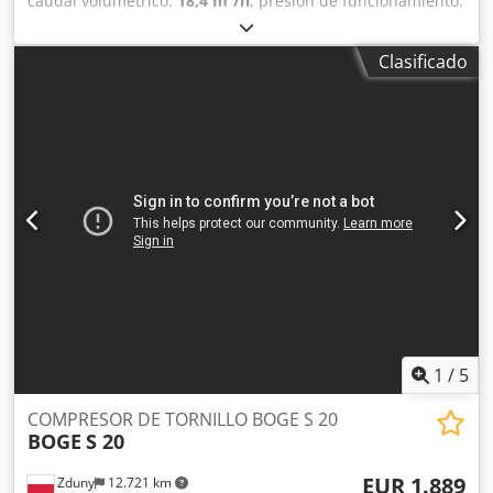
caudal volumétrico:
18,4 m³/h
, presión de funcionamiento:
8 bar
, Compresor de tornillo BOGE S 150 Motor 110 KW
Capacidad 18,40 m3/min Presión 8 bar Año de fabricación
Clasificado
2014 Dcodot Au Tbopfx Ag Sek Kilometraje 18000 Mtg
COMPRESOR EN PLENO FUNCIONAMIENTO.
1
/
5
COMPRESOR DE TORNILLO BOGE S 20
BOGE
S 20
EUR 1.889
Zduny
12.721 km