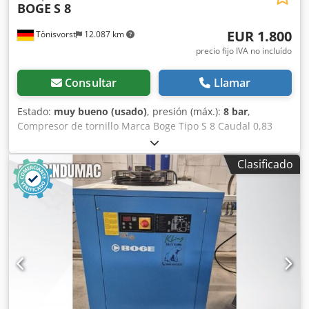
BOGE
S 8
EUR 1.800
Tönisvorst
12.087 km
precio fijo IVA no incluído
Consultar
Llamar
Estado:
muy bueno (usado)
, presión (máx.):
8 bar
,
Compresor de tornillo Marca Boge Tipo S 8 Caudal 0,83
m3/min. Presión 8 bar Potencia del motor 5,5 kW
Capacidad del depósito 250 litros Secador frigorífico Tipo
Clasificado
DP 9/352 Dimensiones de transporte: Longitud 1750 mm
Ancho 750 mm Altura 1550 mm con palet Dsdpfx Aey Slf
Nsg Ssck