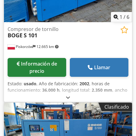
1
/
6
Compresor de tornillo
BOGE
S 101
Piskorzów
12.665 km
Información de
Llamar
precio
Estado:
usado
, Año de fabricación:
2002
, horas de
funcionamiento:
36.000 h
, longitud total:
2.350 mm
, ancho
total:
1.320 mm
, Boge S 101 Compresor de tornillo Año de
fabricación: 2002 Caudal volumétrico: 13,1 m3/min Presión
Clasificado
de trabajo: 8 bar Dcedpfx Aexfwrxjg Sok Velocidad del
motor: 3000/min Potencia del motor: 75 + 2,2 kW Horas de
funcionamiento: aprox. 36.000 h