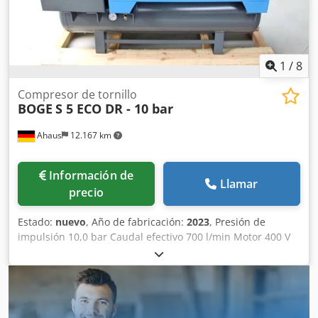
posenfriador - Depósito de aire comprimido dispuesto
horizontalmente en la base - Incluye secador frigorífico de
aire comprimido * Funcionamiento automático con
prefiltro y posfiltro (instalados) (También disponible con
7,5 bar)
1
/
8
Compresor de tornillo
BOGE
S 5 ECO DR - 10 bar
Ahaus
12.167 km
Información de
Llamar
precio
Estado:
nuevo
, Año de fabricación:
2023
, Presión de
impulsión 10,0 bar Caudal efectivo 700 l/min Motor 400 V
Capacidad del depósito 250 litros Peso de la máquina
aprox. 397 kg Requisito total de potencia 5,5 kW
Dimensiones L-A-H: 1915 x 650 x 1640 mm Máquina de
exposición / nunca ha estado en uso Nueva serie de
modelos BOGE SOLID ~ Precio de catálogo: 8.848 euros /