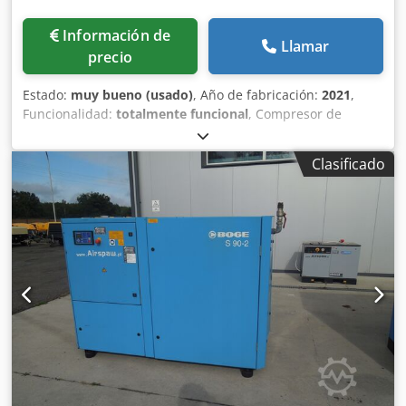
Información de
Llamar
precio
Estado:
muy bueno (usado)
, Año de fabricación:
2021
,
Funcionalidad:
totalmente funcional
, Compresor de
tornillo BOGE S18 ECO con inversor, revisado Datos
técnicos Rendimiento: 2,60 m³/min (2600 L/min); Dsdpsw
Clasificado
Awrcsfx Ag Sock motor de 18,5 kW; presión máxima: 10
bar; horas de trabajo: 12.106 h año: 2021 precio neto:
17.500 PLN precio bruto: 21.525 PLN Abajo el enlace al
vídeo.