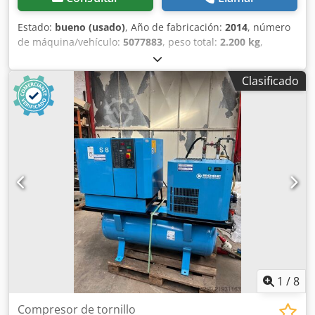
Estado:
bueno (usado)
, Año de fabricación:
2014
, número
de máquina/vehículo:
5077883
, peso total:
2.200 kg
,
presión (máx.):
10 bar
, Equipamiento:
placa de
características disponible
, Compresor BOGE SLF101-3 Nº
Clasificado
5077883 FABRICANTE: BOGE TIPO: SLF101-1 Nº de serie:
5077883 Dedpfx Agow R A Ane Sock Año: 2014 Potencia
(kW): 90 Caudal (m3/min): 4,94-12,25 Presión (bar): 10
Horas de funcionamiento (doc./total): Convertidor de
frecuencia: sí Secador incorporado: no Intercambiador: no
Refrigeración (aire/agua): aire Sobre depósito: no
Documentación: no Estado: usado
1
/
8
Compresor de tornillo