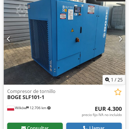
precio neto: 18.900 PLN precio bruto: 23.247 PLN El
compresor está totalmente operativo; Ofrecemos servicio
técnico.
1
/
25
Compresor de tornillo
BOGE
SLF101-1
EUR 4.300
Wilków
12.706 km
precio fijo IVA no incluído
Consultar
Llamar