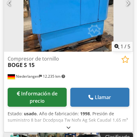
1
/
5
Compresor de tornillo
BOGE
S 15
Niederlangen
12.235 km
Información de
Llamar
precio
Estado:
usado
, Año de fabricación:
1998
, Presión de
suministro 8 bar Dcodpsqa Tw Nofx Ag Sek Caudal 1,65 m³
/ min Dimensiones 1000 x 750 x 950 mm Requisito total de
potencia 11 kW Peso de la máquina aprox. 175 kg Horas de
Clasificado