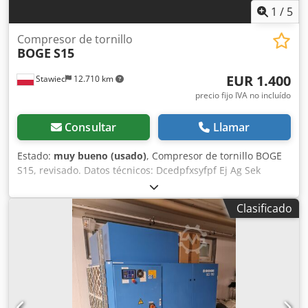
1
/
5
Compresor de tornillo
BOGE
S15
EUR 1.400
Stawiec
12.710 km
precio fijo IVA no incluído
Consultar
Llamar
Estado:
muy bueno (usado)
, Compresor de tornillo BOGE
S15, revisado. Datos técnicos: Dcedpfxsyfpf Ej Ag Sek
Caudal: 1,45 m³/min (1450 L/min); motor de 11 kW; presión
máxima: 10 bares; año: 2003; horas de funcionamiento: 11
Clasificado
320 h; precio neto: 6200 PLN; precio bruto: 7626 PLN.