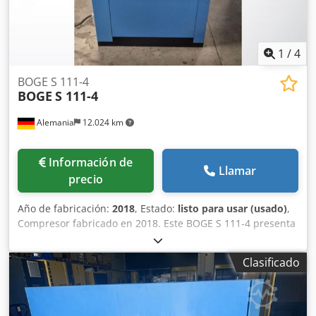
1
/
4
BOGE S 111-4
BOGE
S 111-4
Alemania
12.024 km
Información de
Llamar
precio
Año de fabricación:
2018
, Estado:
listo para usar (usado)
,
Compresor fabricado en 2018. Este BOGE S 111-4 presenta
un caudal de aire de 17,10 m³/min y una presión de
descarga final de 10 bar. Está equipado con un secador
Clasificado
refrigerado modelo DS220, fabricado en 2017. Si está
buscando obtener capacidades de aire comprimido de alta
calidad, considere el compresor BOGE S 111-4 que
tenemos a la venta. Póngase en contacto con nosotros para