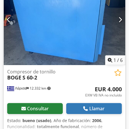
más detalles. Dcsdpfx Ajy Dggxjg Sjk • Estado: Usado, no
reconstruido - sin garantía • Datos técnicos: • Caudal de
aire: 17,10 m³/min • Presión final de descarga: 10 bar •
Velocidad del motor: 1490 rpm • Potencia nominal:
Accionamiento principal - 110 KW Motor del ventilador - 3
KW Equipamiento adicional • Secador frigorífico: •
Fabricante: Boge • Modelo: DS220 • Año de fabricación:
2017
1
/
6
Compresor de tornillo
BOGE
S 60-2
EUR 4.000
Λάρισα
12.332 km
EXW VB IVA no incluído
Consultar
Llamar
Estado:
bueno (usado)
, Año de fabricación:
2006
,
Funcionalidad:
totalmente funcional
, número de