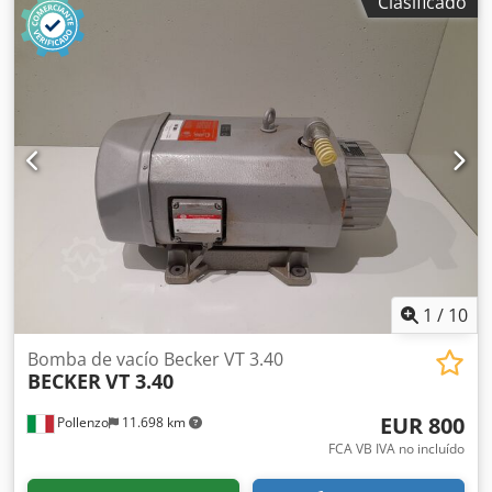
Clasificado
servicio de reacondicionamiento, contáctenos. 235KG
120X80X70 Dedpfx Aeyrphtsgysck
1
/
10
Bomba de vacío Becker VT 3.40
BECKER
VT 3.40
EUR 800
Pollenzo
11.698 km
FCA VB IVA no incluído