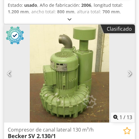
Estado:
usado
, Año de fabricación:
2006
, longitud total:
1.200 mm
, ancho total:
800 mm
, altura total:
700 mm
,
Color: Gris Precio: Bajo solicitud - Año de fabricación: 2006
- Documentación disponible: No - Certificado CE
Clasificado
disponible: No - Número de serie: D2097712 - Dimensiones
de transporte: 1200mm x 800mm x 700mm (largo x ancho x
alto) - Paquetes de transporte [uds.]: 1 Información
financiera IVA: El precio indicado es más IVA IVA/Impuesto
sobre la diferencia: IVA deducible para empresarios
Dcsdpoywxpxofx Agyok Entrega y recompra posibles en
cualquier momento para todo lo relacionado con el sector
industrial Yorick Diebels
1
/
13
Compresor de canal lateral 130 m³/h
Becker
SV 2.130/1