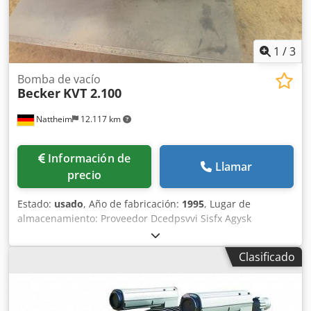
1
/
3
Bomba de vacío
Becker
KVT 2.100
Nattheim
12.117 km
Información de
Llamar
precio
Estado:
usado
, Año de fabricación:
1995
, Lugar de
almacenamiento: Proveedor Dcedpsvvi Sisfx Agysk
Clasificado