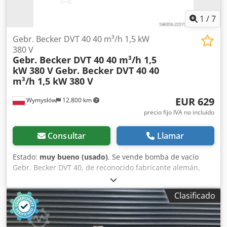
1
/
7
Gebr. Becker DVT 40 40 m³/h 1,5 kW
380 V
Gebr. Becker DVT 40 40 m³/h 1,5
kW 380 V
Gebr. Becker DVT 40 40
m³/h 1,5 kW 380 V
EUR 629
Wymysłów
12.800 km
precio fijo IVA no incluído
Consultar
Llamar
Estado:
muy bueno (usado)
, Se vende bomba de vacío
Gebr. Becker DVT 40, de reconocido fabricante alemán,
Becker. Este dispositivo está diseñado para aplicaciones
industriales, como máquinas CNC, máquinas para el
Clasificado
procesamiento de madera, máquinas de embalaje,
sistemas de ventosas de vacío y otras instalaciones que
requieren la generación de vacío. La bomba se entrega