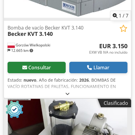
motor
1
/
7
Bomba de vacío Becker KVT 3.140
Becker
KVT 3.140
EUR 3.150
Gorzów Wielkopolski
12.665 km
EXW VB IVA no incluído
Consultar
Llamar
Estado:
nuevo
, Año de fabricación:
2026
, BOMBAS DE
VACÍO ROTATIVAS DE PALETAS, FUNCIONAMIENTO EN
SECO La KVT 3.140 es una bomba de desplazamiento
positivo de funcionamiento en seco para vacío grueso
Clasificado
diseñada para funcionamiento continuo. Utiliza paletas
autolubricantes hechas de un material compuesto de
grafito y sólo requiere un mantenimiento mínimo y sin
cambios de aceite. Funcionamiento 100% en seco (sin
aceite) Larga vida útil de los álabes Diseñada para un