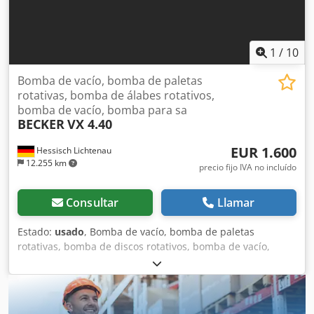
1
/
10
Bomba de vacío, bomba de paletas
rotativas, bomba de álabes rotativos,
bomba de vacío, bomba para sa
BECKER
VX 4.40
EUR 1.600
Hessisch Lichtenau
12.255 km
precio fijo IVA no incluído
Consultar
Llamar
Estado:
usado
, Bomba de vacío, bomba de paletas
rotativas, bomba de discos rotativos, bomba de vacío,
bomba para sala limpia BECKER, modelo VX 4.40. Bomba
de alto vacío. Número de serie: 2583674. Año de
fabricación: 2011. Caudal: 40 m³/h. Vacío: -0,8 bar
(determinado durante la prueba de funcionamiento).