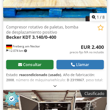
puede probar
1
/
8
Compresor rotativo de paletas, bomba
de desplazamiento positivo
Becker
KDT 3.140/0-400
EUR 2.400
Freiberg am Neckar
12.074 km
precio fijo IVA no incluído
Consultar
Llamar
Estado:
reacondicionado (usado)
, Año de fabricación:
2008
, número de máquina/vehículo:
D 2319867
, peso total:
176 kg
, longitud total:
930 mm
, ancho total:
550 mm
,
altura total:
450 mm
, caudal volumétrico:
129 m³/h
,
Clasificado
potencia:
6,7 kW (9,11 CV)
, frecuencia de entrada:
50 Hz
,
velocidad de giro (máx.):
1.740 rpm
, Becker KDT 3.140/0-
400, compresor rotatorio de paletas de funcionamiento en