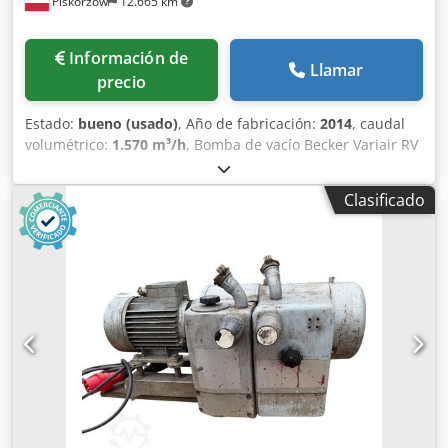
Piskorzów
12.665 km
Información de
Llamar
precio
Estado:
bueno (usado)
, Año de fabricación:
2014
, caudal
volumétrico:
1.570 m³/h
, Bomba de vacío Becker Variair RV
2.1944/10 Presión relativa: +410 mbar Caudal volumétrico:
1570 m3/h Djdpev Anv Tofx Agyock Peso: 60 Kg + 21 kg
Clasificado
inversor