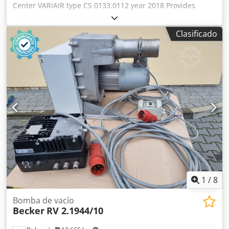
Center VARIAIR type CS 0133.0112 year 2018 Provides
compressed air, vacuum and air blast supply for a
gathering machine. Configuration: - for up to 16 stations
Clasificado
gathering machine Dsdpfjzi Sc Tex Agysck - with control for
automatic switching on and off Technical specifications:
compatible with: KOLBUS ZU 822, ZU 832, ZU 842 gathering
machine
1
/
8
Bomba de vacío
Becker
RV 2.1944/10