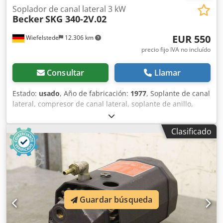
Soplador de canal lateral 3 kW
Becker
SKG 340-2V.02
EUR 550
Wiefelstede
12.306 km
precio fijo IVA no incluído
Consultar
Llamar
Estado:
usado
, Año de fabricación:
1977
, Soplante de canal
lateral, compresor de canal lateral, soplante de anillo,
bomba de vacío, soplante -Fabricante: Becker, Side
channel vacuum pump Side channel blower -Tipo: SKG
Clasificado
340-2V.02 -Accionamiento: Dietz 3,0 kW 2870 rpm -
Velocidad: 2850 rpm -Caudal: 250 m³/h -Presión de
compresión: 240 mbar -Dimensiones: Ø 480 x 560 mm -
Peso: 67 kg/unidad Dsdpfx Agsun Dwmjyjck
Guardar búsqueda