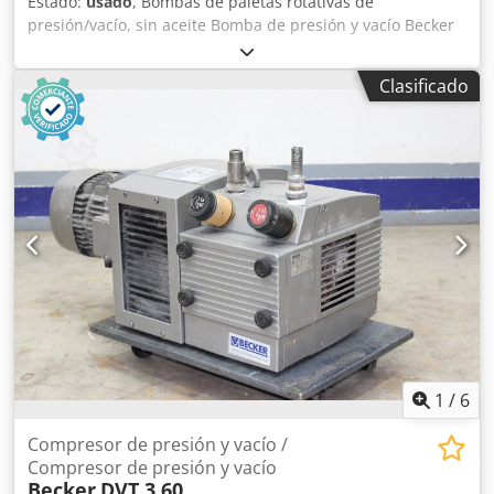
Estado:
usado
, Bombas de paletas rotativas de
presión/vacío, sin aceite Bomba de presión y vacío Becker
DVT 3.100 Año 2013 - Nº de serie D 2760035 Caudal a 50
Hz: 103 m³/h Potencia a 50 Hz: 5,5 kW Nivel sonoro a 50 Hz:
Clasificado
76…77 dB(A) Peso: +/- 95 kg Dcsdeyx H I Eepfx Agyjk
Inspección por vídeo online vía WhatsApp - MS Zoom -
Telegram En stock en Emskirchen/Núremberg – Disponible
de inmediato – Se puede probar
1
/
6
Compresor de presión y vacío /
Compresor de presión y vacío
Becker
DVT 3.60