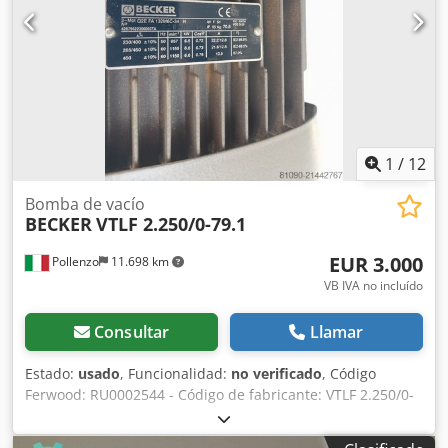
1
/
12
Bomba de vacío
BECKER
VTLF 2.250/0-79.1
EUR 3.000
Pollenzo
11.698 km
VB IVA no incluído
Consultar
Llamar
Estado:
usado
, Funcionalidad:
no verificado
, Código
Ferwood: RU0002544 - Código de fabricante: VTLF 2.250/0-
79.1 - Condición: Usado - Funcionalidad: No probada -
Máquina compatible: - Si está interesado, ofrecemos