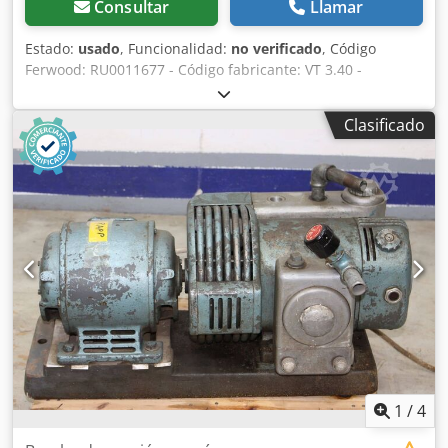
Consultar
Llamar
Estado:
usado
, Funcionalidad:
no verificado
, Código
Ferwood: RU0011677 - Código fabricante: VT 3.40 -
Condición: Usada - Funcionalidad: No probada - Máquina
compatible: - Si está interesado, ofrecemos servicio de
Clasificado
revisión; contáctenos. 38KG - 70X46X34 Dedsyb R Tvspfx
Agysck
1
/
4