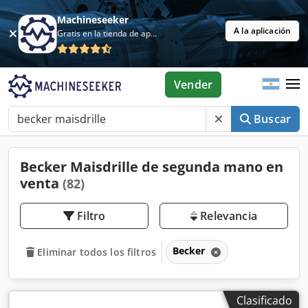
Machineseeker
A la aplicación
Gratis en la tienda de aplicaciones
Vender
Buscar
Becker Maisdrille de segunda mano en
venta
(82)
Filtro
Relevancia
Becker
Eliminar todos los filtros
Clasificado