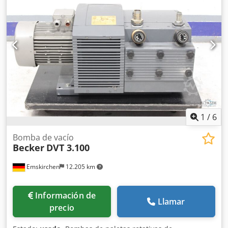
máquinas en stock. Dodpeiwu Epjfx Agyock Disponible de
inmediato. Se puede inspeccionar. En stock en Emskirchen
/ Núremberg. Se puede probar.
1
/
6
Bomba de vacío
Becker
DVT 3.100
Emskirchen
12.205 km
Información de
Llamar
precio