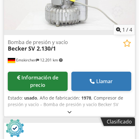
1
/
4
Bomba de presión y vacío
Becker
SV 2.130/1
Emskirchen
12.201 km
Información de
Llamar
precio
Estado:
usado
, Año de fabricación:
1978
, Compresor de
presión y vacío – Bomba de presión y vacío Becker SV
2.130/1 Año de fabricación / Year: 1978 – N.º de serie / SN:
B676219 Frecuencia: 50 Hz Velocidad: 2900 rpm Potencia
Clasificado
requerida: 3 kW Caudal de entrada: 130 m³/h Vacío
máximo: 195 m/bar Inspección en vídeo en línea mediante
Skype Nos encantaría recibir su visita; tenemos más