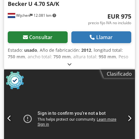
Becker
U 4.70 SA/K
EUR 975
Wijchen
12.081 km
precio fijo IVA no incluído
Consultar
Llamar
Estado:
usado
, Año de fabricación:
2012
, longitud total:
750 mm
, ancho total:
750 mm
, altura total:
950 mm
, Peso
en vacío: 100 kg - Año de fabricación: 2012 -
Documentación disponible: No - Marcado CE presente: Sí -
Clasificado
Certificado CE disponible: No - Número de serie: H2634320
- Dimensiones de transporte: 750mm x 750mm x 950mm (l
x an x al) - Peso en transporte [kg]: 100kg - Unidades de
embalaje para transporte [uds.]: 1 Información financiera
IVA: El precio indicado es más IVA IVA/régimen de margen:
IVA deducible para empresas Dsdpfx Agswgafmoysck
Entrega y recompra posibles en cualquier momento para
todo tipo de equipamiento industrial Peter Stroomberg