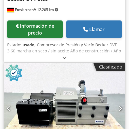
Emskirchen
12.205 km
Información de
Llamar
precio
Estado:
usado
, Compresor de Presión y Vacío Becker DVT
3.60 marcha en seco / sin aceite Año de construcción / Año
2015 - SN. D2953819 60m3/h Caudal volumétrico 50 Hz /
Caudal volumétrico 50 Hz - 58 m³/h Presión/Vacío relativo
Clasificado
50 Hz / Presión/Vacío relativo 50 Hz - ±0,6 bar Salida 50
Hz / Potencia 50 Hz - 3,0 kW Nivel de sonido 50 Hz / Nivel
de ruido 50 Hz - 74…75 dB(A) Caudal volumétrico 60 Hz /
Caudal volumétrico 60 Hz - 69 m³/h Presión/Vacío relativo
60 Hz / Presión/Vacío relativo 60 Hz - ±0,6 bar Salida 60
Hz / Potencia 60 Hz - 3,6 kW Djdpfsvk R I Uex Agyock Nivel
de sonido 60 Hz / Nivel de ruido 60 Hz - 75…76 dB(A) Peso /
Peso - 47 kg sin motor (sin motor) Inspección de video en
línea por WhatsApp - MS Zoom - Telegram En stock
Emskirchen/Nuremberg - Disponible inmediatamente - Se