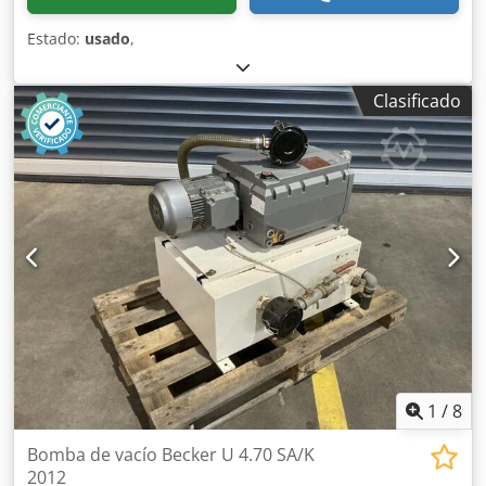
Estado:
usado
,
Clasificado
1
/
8
Bomba de vacío Becker U 4.70 SA/K
2012