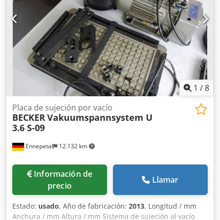
funcionamiento continuo ESPECIFICACIONES Caudal 50 Hz
129 m³/h Dcsdpfxott Ixde Agyjk Vacío absoluto 50 Hz 100
mbar Potencia 50 Hz 4,0 kW Nivel sonoro 50 Hz 76,0 dB(A)
Caudal 60 Hz 154 m³/h Vacío absoluto 60 Hz 200 mbar
Potencia 60 Hz 4,8 kW Nivel sonoro 60 Hz 79,0 dB(A) Peso
78 kg sin motor
1
/
8
Placa de sujeción por vacío
BECKER
Vakuumspannsystem U
3.6 S-09
Ennepetal
12.132 km
Información de
Llamar
precio
Estado:
usado
, Año de fabricación:
2013
, Longitud / mm
Anchura / mm Altura / mm Sistema de sujeción al vacío