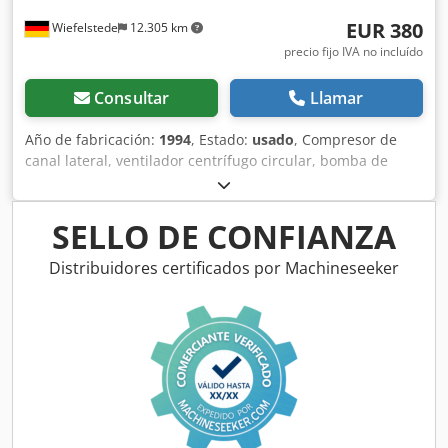
EUR 380
Wiefelstede
12.305 km
precio fijo IVA no incluído
Consultar
Llamar
Año de fabricación:
1994
, Estado:
usado
, Compresor de
canal lateral, ventilador centrífugo circular, bomba de
vacío -Potencia: 0,75 kW -Caudal: 130 m³/h -Presión de
compresión máx.: 195 mbar -Velocidad: 2800 rpm -
Cantidad: 2 bombas disponibles -Precio: por unidad -
SELLO DE CONFIANZA
Dimensiones: 320/280/A420 mm -Peso: 16 kg/unidad
Dsdeb R Ubbspfx Agyjck
Distribuidores certificados por Machineseeker