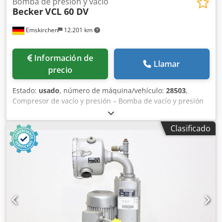
Bomba de presión y vacío
Becker
VCL 60 DV
Emskirchen
12.201 km
Información de
Llamar
precio
Estado:
usado
, número de máquina/vehículo:
28503
,
Compresor de vacío y presión – Bomba de vacío y presión
Becker VCL 60 DV, número de serie 28503 Frecuencia: 50
Hz Velocidad: 1400 rpm Dcsdpsiwu Ehjfx Agysk Potencia
Clasificado
necesaria: 3 CV Caudal de entrada: 60 m³/h Inspección en
vídeo en línea a través de Skype Estaríamos encantados de
recibir su visita; tenemos más máquinas en stock.
Disponible inmediatamente; se puede inspeccionar. En
stock en Emskirchen/Núremberg; se puede probar.