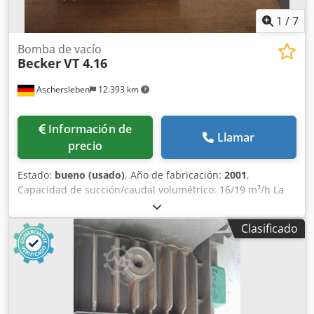
1
/
7
Bomba de vacío
Becker
VT 4.16
Aschersleben
12.393 km
Información de
Llamar
precio
Estado:
bueno (usado)
, Año de fabricación:
2001
,
Capacidad de succión/caudal volumétrico: 16/19 m³/h La
bomba proviene de una Lisec A2RL (instalación de llenado
molecular). Ancho: 570 mm Profundidad: 250 mm
Clasificado
Dcodszqd Evopfx Agysk Altura: 510 mm Estado: bueno,
usado.