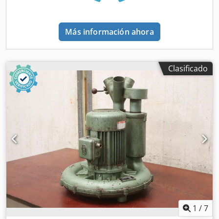
Más información ahora
Clasificado
1
/
7