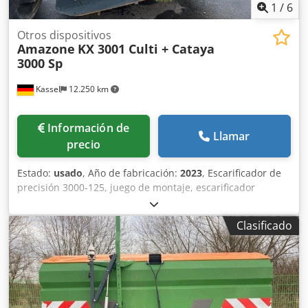
1
/
6
Otros dispositivos
Amazone
KX 3001 Culti + Cataya
3000 Sp
Kassel
12.250 km
Información de
Llamar
precio
Estado:
usado
, Año de fabricación:
2023
, Escarificador de
precisión 3000-125, juego de montaje, escarificador
ajustable. Marcador de surcos adicional / electrónico 3000
AmaDrill 2 para Cataya. Sensor de radar / internacional.
Clasificado
Sensor analógico de posición de trabajo. Conmutación
electrónica de rodadas / válvula de control y rodado
hidráulico. Dcodjtgpggopfx Aigjk