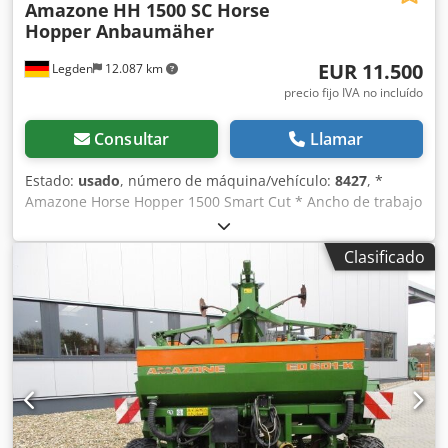
Amazone
HH 1500 SC Horse
Hopper Anbaumäher
EUR 11.500
Legden
12.087 km
precio fijo IVA no incluído
Consultar
Llamar
Estado:
usado
, número de máquina/vehículo:
8427
, *
Amazone Horse Hopper 1500 Smart Cut * Ancho de trabajo
1,50 m * Capacidad de tolva de recogida 1.500 l *
Enganche de 3 puntos para tractor * Cuchillas de ala H60 *
Clasificado
Rodillos de apoyo * Dispositivo de triturado (mulching)
Djdpfsrhy H Rjx Aigeck * Toma de fuerza con rueda libre *
Tolva de recogida con vaciado hidráulico del suelo *
Velocidad de rotación 2.650 rpm * Indicador de nivel de
llenado -----Número interno de vehículo: 8427 ¡Soporte por
WhatsApp disponible! Si tiene preguntas sobre la máquina
o necesita más información, no dude en escribirnos
cómodamente por WhatsApp. Whatsapp Whatsapp ----
Sujeto a errores y venta previa.