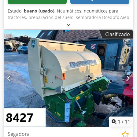
Estado:
bueno (usado)
, Neumáticos, neumáticos para
tractores, preparación del suelo, sembradora Dcedpfx Aieb
A E Ufjgsk -Cantidad: 3 neumáticos de una sembradora
Amazone -Tamaño del neumático -Buje: Ø 40 mm -
Clasificado
Dimensión: Ø 750 -Precio total: por los 3 neumáticos -Peso:
51 kg/unidad
1
/
11
Segadora