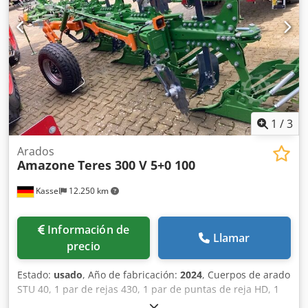
1
/
3
Arados
Amazone
Teres 300 V 5+0 100
Kassel
12.250 km
Información de
Llamar
precio
Estado:
usado
, Año de fabricación:
2024
, Cuerpos de arado
STU 40, 1 par de rejas 430, 1 par de puntas de reja HD, 1
par / vástago de abridor previo para altura de bastidor 80