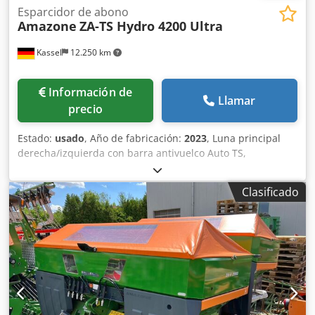
Esparcidor de abono
Amazone
ZA-TS Hydro 4200 Ultra
Kassel
12.250 km
Información de
Llamar
precio
Estado:
usado
, Año de fabricación:
2023
, Luna principal
derecha/izquierda con barra antivuelco Auto TS,
dispositivo parcial / abatible, montado de fábrica. Sensor
de inclinación para sistema de pesaje electrónico / ajuste
Clasificado
del sistema de guía. Componentes de instalación para
sistema de pesaje profesional para dispositivos base ZA
LED / iluminación trasera manual. Dsdpfet A Udgjx Aigock