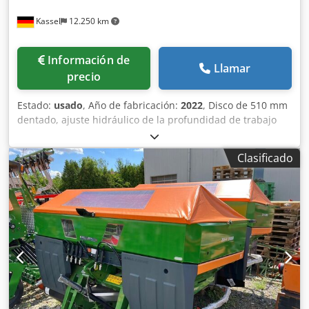
Kassel
12.250 km
Información de
Llamar
precio
Estado:
usado
, Año de fabricación:
2022
, Disco de 510 mm
dentado, ajuste hidráulico de la profundidad de trabajo
del grupo de discos / ajuste hidráulico de la profundidad
de trabajo de la unidad de nivelación, púas C-Mix-Ultra
Clasificado
para Ceus 50 / ajuste hidráulico de la profundidad de
trabajo del campo de púas con lanza hidráulica HD
CUCHILLA 80 mm / (14/K1) Dcsdpfx Aotz Tplsigok