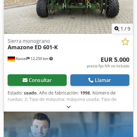
1
/
9
Sierra monograno
Amazone
ED 601-K
EUR 5.000
Kassel
12.250 km
precio fijo IVA no incluído
Consultar
Llamar
Estado:
usado
, Año de fabricación:
1998
, Número de
ruedas: 2; Tipo de máquina: máquina usada; Tipo de
bastidor: montaje; Sistema de fertilización / sinfín de
fertilizante / Dcsdpfer Ncfqox Aigek