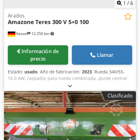
1
/
6
Arados
Amazone
Teres 300 V 5+0 100
Kassel
12.250 km
Información de
Llamar
precio
Estado:
usado
, Año de fabricación:
2023
, Rueda 340/55-
16.0 AW, raspador para rueda combinada, ajuste central
de presión de liberación / cuerpo de arado STU 40, reja
430, punta de reja HD, disco de corte Ø 500 dentado, 1
Clasificado
unidad / dentado, preparación para iluminación / Djdpfxot
Eay Ej Aigeck