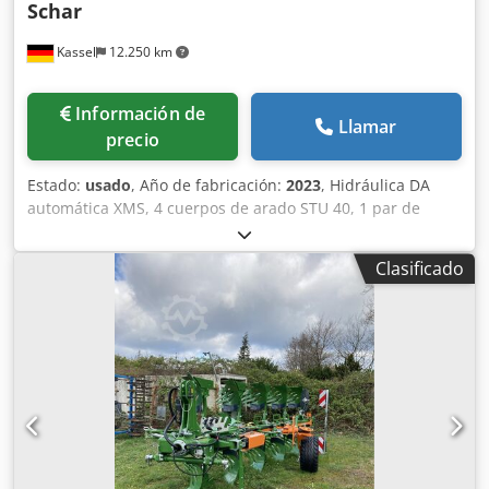
Schar
Kassel
12.250 km
Información de
Llamar
precio
Estado:
usado
, Año de fabricación:
2023
, Hidráulica DA
automática XMS, 4 cuerpos de arado STU 40, 1 par de
cuchillas 4x 430 HD, 1 par de protectores de desgaste, 1
par de 4 rejas delanteras M0 RH65-85, cuchilla de disco
Clasificado
DM 500 para desbloqueo hidráulico de piedras reforzado,
rueda de soporte oscilante DM680. Djdpfotvf Rwex Aigsck