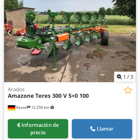
1
/
3
Arados
Amazone
Teres 300 V 5+0 100
Kassel
12.250 km
Información de
Llamar
precio