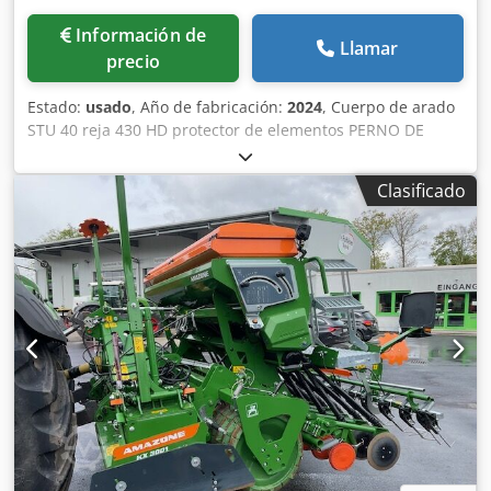
Información de
Llamar
precio
Estado:
usado
, Año de fabricación:
2024
, Cuerpo de arado
STU 40 reja 430 HD protector de elementos PERNO DE
SEGURIDAD / Dcodpfxsuhnlme Aigok
Clasificado