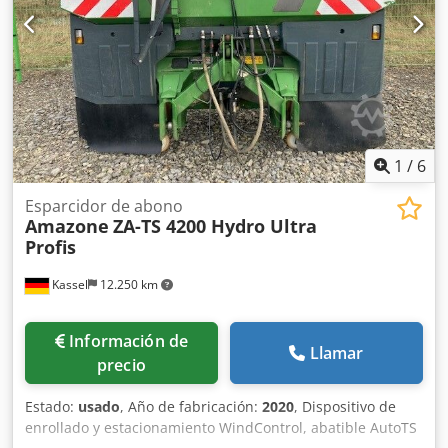
1
/
6
Esparcidor de abono
Amazone
ZA-TS 4200 Hydro Ultra
Profis
Kassel
12.250 km
Información de
Llamar
precio
Estado:
usado
, Año de fabricación:
2020
, Dispositivo de
enrollado y estacionamiento WindControl, abatible AutoTS