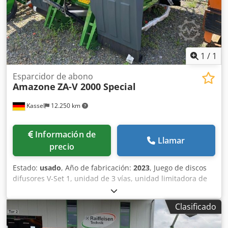
1
/
1
Esparcidor de abono
Amazone
ZA-V 2000 Special
Kassel
12.250 km
Información de
Llamar
precio
Estado:
usado
, Año de fabricación:
2023
, Juego de discos
difusores V-Set 1, unidad de 3 vías, unidad limitadora de
esparcido Limiter V / barra de protección tubular S,
dispositivo de rodillos enchufable, mecanismo de
Clasificado
esparcido ZA-V, sobreestructura de tolva S / 2000 eje de
transmisión con acoplamiento de fricción, componentes de