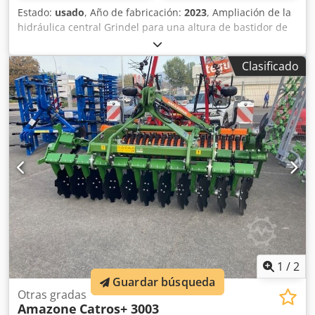
Estado:
usado
, Año de fabricación:
2023
, Ampliación de la
hidráulica central Grindel para una altura de bastidor de
80, 1 cuerpo de arado STW / 35, 1 par de rejas de 430, 1
par de puntas de reja HD, 1 par de chapas insertables
Clasificado
para STW / 35, 1 par de soportes para disco cuchilla para
disco cuchilla Variopf D 500 dentado y / con suspensión, 1
Dcjdpfx Asr Ucigsigsk
1
/
2
Guardar búsqueda
Otras gradas
Amazone
Catros+ 3003