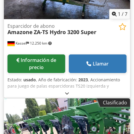
1
/
7
Esparcidor de abono
Amazone
ZA-TS Hydro 3200 Super
Kassel
12.250 km
Información de
Llamar
precio
Estado:
usado
, Año de fabricación:
2023
, Accionamiento
para juego de palas esparcidoras TS20 izquierda y
derecha, accionamiento hidráulico izquierda y derecha
con Auto TS y FlowControl, disco principal izquierda y
Clasificado
derecha con AutoTS, barra de protección tubular,
dispositivo de rodillo y estacionamiento abatible,
iluminación de trabajo, sensor de inclinación para sistema
de pesaje, 16 unidades EasyCheck. Dcodpfx Aet A Tzwoigjk