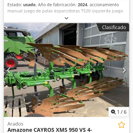
Estado:
usado
, Año de fabricación:
2024
, accionamiento
manual juego de palas esparcidoras TS20 izquierda juego
de palas esparcidoras TS20 / derecha accionamiento
hidráulico izquierdo con AutoTS y FlowControl ProfiSPro
Clasificado
accionamiento hidráulico derecho con AutoTS y
FlowControl ProfiSPro disco principal izquierdo con AutoTS
/ disco principal derecho Dcsdpfx Aijtrdzwjgek
1
/
6
Arados
Amazone
CAYROS XMS 950 VS 4-