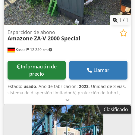
1
/
1
Esparcidor de abono
Amazone
ZA-V 2000 Special
Kassel
12.250 km
Información de
Llamar
precio
Estado:
usado
, Año de fabricación:
2023
, Unidad de 3 vías,
sistema de dispersión limitador V, protección de tubo L,
indicador mecánico/posición del mecanismo de dispersión
ZA-V, superestructura de tolva S 2000, componentes de
Clasificado
montaje para unidades básicas ZA, toma de fuerza con
acoplamiento de fricción, guardabarros L y escaleras,
iluminación LED trasera. Dsdpfxst Dwibo Aigjck