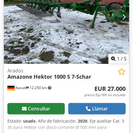
1
/
5
Arados
Amazone
Hektor 1000 S 7-Schar
EUR 27.000
Kassel
12.250 km
precio fijo IVA no incluído
Consultar
Llamar
Estado:
usado
, Año de fabricación:
2020
, Eje auxiliar Cat. 3
36 para Hektor con disco cortante Ø 500 mm para