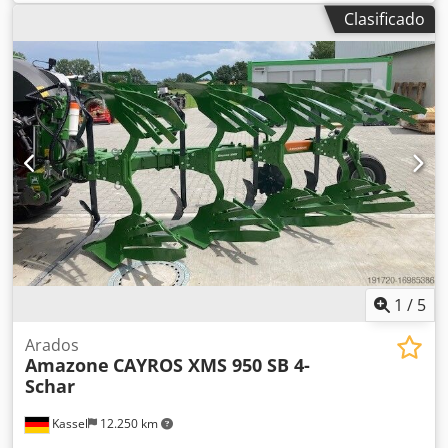
Clasificado
1
/
5
Arados
Amazone
CAYROS XMS 950 SB 4-
Schar
Kassel
12.250 km