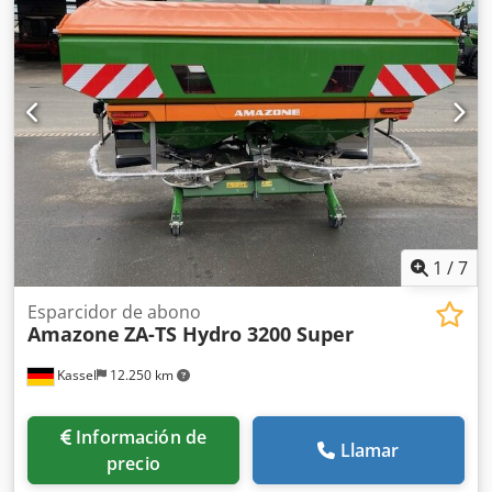
instalación para dispositivos base ZA, recogedor de
suciedad S / iluminación LED Dcjdpfx Ajt Dwh Rjigsk
1
/
7
Esparcidor de abono
Amazone
ZA-TS Hydro 3200 Super
Kassel
12.250 km
Información de
Llamar
precio