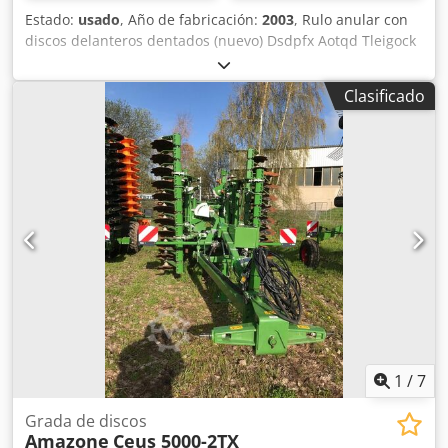
Estado:
usado
, Año de fabricación:
2003
, Rulo anular con
discos delanteros dentados (nuevo) Dsdpfx Aotqd Tleigock
Clasificado
1
/
7
Grada de discos
Amazone
Ceus 5000-2TX