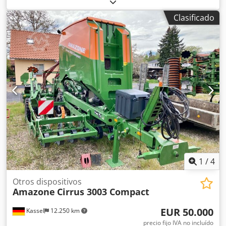
en ambos lados / Barrera de protección de tubos en L
Sensor de inclinación para sistema de pesaje FlowCheck
Clasificado
Alfombrillas EasyCheck, 16 unidades / pieza Guardabarros
en L y escaleras Iluminación LED Lona enrollable de
cobertura L / Juego de palas esparcidoras TS Dedpferxr
Uyox Aigock
1
/
4
Otros dispositivos
Amazone
Cirrus 3003 Compact
EUR 50.000
Kassel
12.250 km
precio fijo IVA no incluído