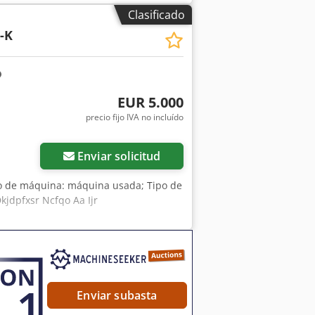
tsApp disponible! Si tiene preguntas
Clasificado
irnos cómodamente por WhatsApp.
-K
venta previa.
EUR 5.000
precio fijo IVA no incluído
Enviar solicitud
po de máquina: máquina usada; Tipo de
Dkjdpfxsr Ncfqo Aa Ijr
Enviar subasta