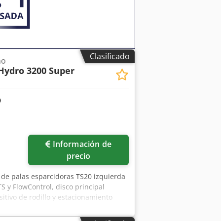
Clasificado
no
Hydro 3200 Super
Información de
precio
 de palas esparcidoras TS20 izquierda
S y FlowControl, disco principal
itivo de rodillo y estacionamiento
ma de pesaje, 16 unidades EasyCheck.