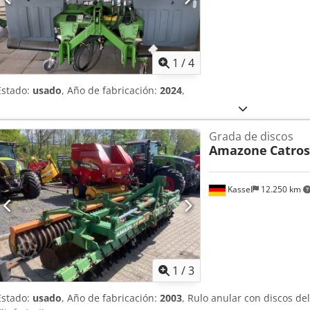
1
/
4
Estado:
usado
, Año de fabricación:
2024
,
Grada de discos
Amazone
Catros
Kassel
12.250 km
1
/
3
Estado:
usado
, Año de fabricación:
2003
, Rulo anular con discos d