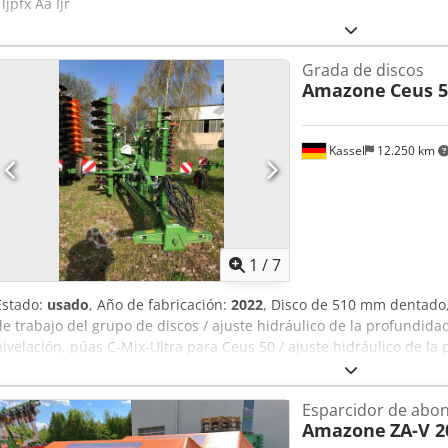
ljpfx Aa Ijr
Grada de discos
Amazone
Ceus 5
Kassel
12.250 km
1
/
7
Estado:
usado
, Año de fabricación:
2022
, Disco de 510 mm dentado,
de trabajo del grupo de discos / ajuste hidráulico de la profundida
nivelación, púas C-Mix-Ultra para Ceus 50 / ajuste hidráulico de l
púas con lanza hidráulica HD CUCHILLA 80 mm / (14/K1) Dkedpetz Tp
Esparcidor de abo
Amazone
ZA-V 2