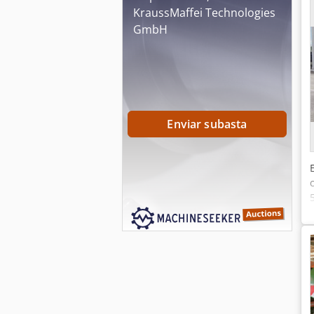
KraussMaffei Technologies
GmbH
Enviar subasta