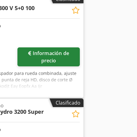
300 V 5+0 100
Información de
precio
aspador para rueda combinada, ajuste
, punta de reja HD, disco de corte Ø
odjt Eay Eopfx Aa Ijr
Clasificado
no
ydro 3200 Super