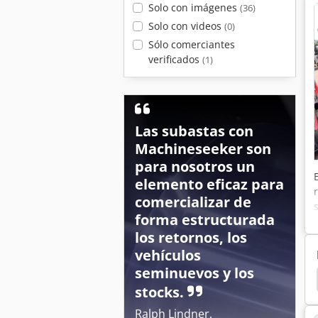
Solo con imágenes
(36)
Solo con videos
(0)
Sólo comerciantes
verificados
(1)
Las subastas con
Machineseeker son
para nosotros un
elemento eficaz para
comercializar de
forma estructurada
los retornos, los
vehículos
seminuevos y los
 Uf 901
Amazone Uf 1501
Amazone Uf 1201
stocks.
Ralph Lindner,