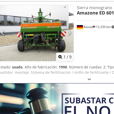
de llenado -----Número interno de vehículo: 8427 ¡Soporte por Wha
Sierra monograno
sobre la máquina o necesita más información, no dude en escrib
Amazone
ED 601
Dodpfsrhy H Rex Aa Iekr Whatsapp Whatsapp ----Sujeto a errores y 
Kassel
12.250 km
1
/
9
Estado:
usado
, Año de fabricación:
1998
, Número de ruedas: 2; Ti
bastidor: montaje; Sistema de fertilización / sinfín de fertilizante / 