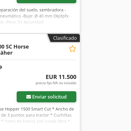
eparación del suelo, sembradora -
neumático -Buje: Ø 40 mm Dkjdpfx
cos -Peso: 51 kg/unidad
Clasificado
00 SC Horse
äher
EUR 11.500
precio fijo IVA no incluído
Enviar solicitud
se Hopper 1500 Smart Cut * Ancho de
 de 3 puntos para tractor * Cuchillas
) * Toma de fuerza con rueda libre *
otación 2.650 rpm * Indicador de nivel