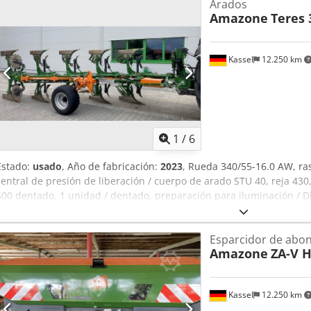
Arados
Amazone
Teres 
Kassel
12.250 km
1
/
6
Estado:
usado
, Año de fabricación:
2023
, Rueda 340/55-16.0 AW, r
central de presión de liberación / cuerpo de arado STU 40, reja 430
500 dentado, 1 unidad / dentado, preparación para iluminación / Dk
Esparcidor de abo
Amazone
ZA-V H
Kassel
12.250 km