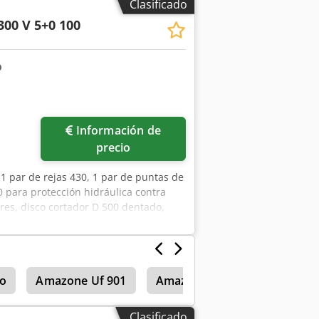
Clasificado
300 V 5+0 100
Información de
precio
1 par de rejas 430, 1 par de puntas de
0 para protección hidráulica contra
ores, disco cortador D 500 dentado,
fx Aa Ior
o
Amazone Uf 901
Amazone Uf 1501
Amazo
Clasificado