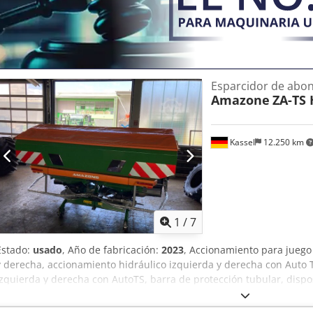
Esparcidor de abo
Amazone
ZA-TS 
Kassel
12.250 km
1
/
7
Estado:
usado
, Año de fabricación:
2023
, Accionamiento para juego
y derecha, accionamiento hidráulico izquierda y derecha con Auto T
izquierda y derecha con AutoTS, barra de protección tubular, dispos
abatible, iluminación de trabajo, sensor de inclinación para siste
Dkjdjt A Tzwjpfx Aa Isr