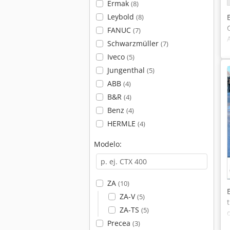
Ermak
(8)
Leybold
(8)
FANUC
(7)
Schwarzmüller
(7)
Iveco
(5)
Jungenthal
(5)
ABB
(4)
B&R
(4)
Benz
(4)
HERMLE
(4)
Modelo:
ZA
(10)
ZA-V
(5)
ZA-TS
(5)
Precea
(3)