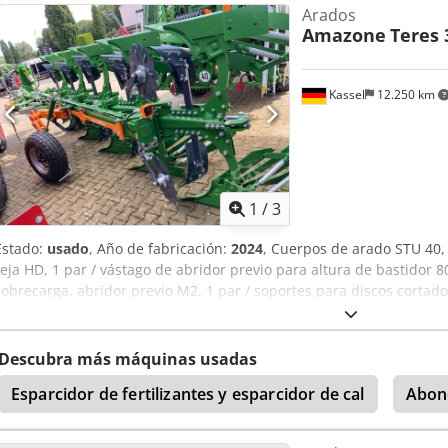
Arados
Amazone
Teres 
Kassel
12.250 km
1
/
3
Estado:
usado
, Año de fabricación:
2024
, Cuerpos de arado STU 40, 
reja HD, 1 par / vástago de abridor previo para altura de bastidor 8
sobrecarga, abridor previo M2, 1 par / soportes para discos cortad
protectores de apoyo, 1 par / montaje de cuerpo con Dkedjt A Udysp
Descubra más máquinas usadas
Esparcidor de fertilizantes y esparcidor de cal
Abon