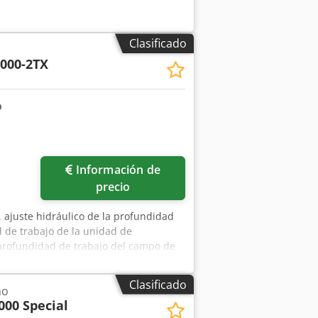
Clasificado
000-2TX
Información de
precio
 ajuste hidráulico de la profundidad
d de trabajo de la unidad de
a profundidad de trabajo del campo de
lefx Aa Ior
Clasificado
no
000 Special