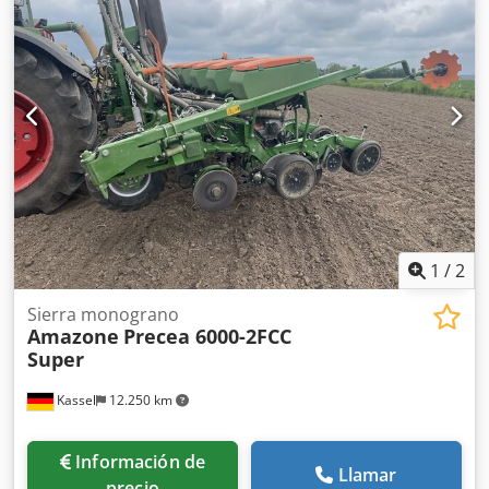
1
/
2
Sierra monograno
Amazone
Precea 6000-2FCC
Super
Kassel
12.250 km
Información de
Llamar
precio