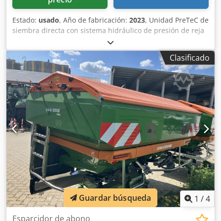
Estado:
usado
, Año de fabricación:
2023
, Unidad PreTeC de
siembra directa con sistema hidráulico de presión de reja
SmartForce, cabezal distribuidor para / depósito frontal,
control de máquina ISOBUS, depósito frontal acoplable
Clasificado
FTender 2200 / tapa de depósito, sinfín de llenado
FTender, recorrido de transporte simple autónomo /
control de máquina ISOBUS. Credpfxotp Hmrj Aqvsf
Guardar búsqueda
1
/
4
Esparcidor de abono