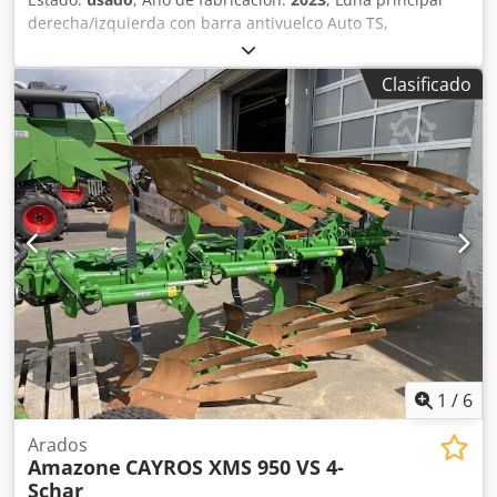
derecha/izquierda con barra antivuelco Auto TS,
dispositivo parcial / abatible, montado de fábrica. Sensor
de inclinación para sistema de pesaje electrónico / ajuste
Clasificado
del sistema de guía. Componentes de instalación para
sistema de pesaje profesional para dispositivos base ZA
LED / iluminación trasera manual. Credpfx Aqet A Udgsvof
1
/
6
Arados
Amazone
CAYROS XMS 950 VS 4-
Schar