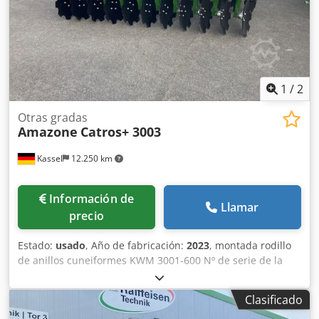
1
/
2
Otras gradas
Amazone
Catros+ 3003
Kassel
12.250 km
Información de
Llamar
precio
Estado:
usado
, Año de fabricación:
2023
, montada rodillo
de anillos cuneiformes KWM 3001-600 Nº de serie de la
máquina KW00059843 Juego de cojinetes para / Rodillo -
Grada de discos compacta de acoplamiento - Portadiscos
Clasificado
para Catros / Ajuste hidráulico de profundidad de trabajo