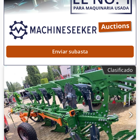
de pesaje, 16 unidades EasyCheck. Cjdjt A Tzwspfx Aqverf
Enviar subasta
Clasificado