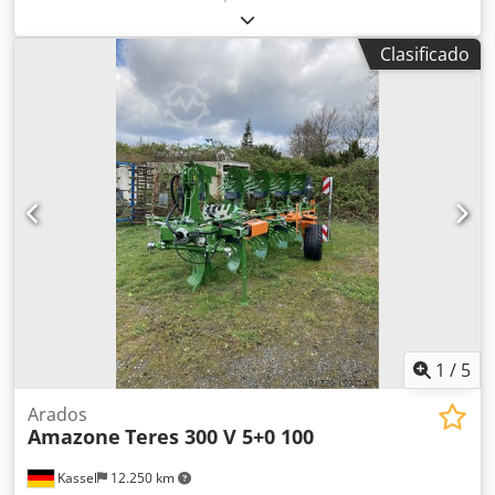
80, 1 cuerpo de arado STW / 35, 1 par de rejas de 430, 1
par de puntas de reja HD, 1 par de chapas insertables
Clasificado
para STW / 35, 1 par de soportes para disco cuchilla para
disco cuchilla Variopf D 500 dentado y / con suspensión, 1
Csdor Ucigjpfx Aqverf
1
/
5
Arados
Amazone
Teres 300 V 5+0 100
Kassel
12.250 km