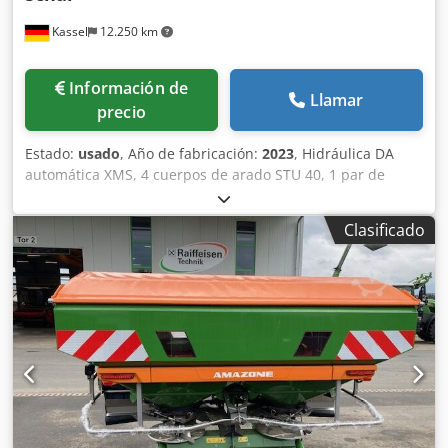
Kassel
12.250 km
Información de
Llamar
precio
Estado:
usado
, Año de fabricación:
2023
, Hidráulica DA
automática XMS, 4 cuerpos de arado STU 40, 1 par de
cuchillas 4x 430 HD, 1 par de protectores de desgaste, 1
par de 4 rejas delanteras M0 RH65-85, cuchilla de disco
Clasificado
DM 500 para desbloqueo hidráulico de piedras reforzado,
rueda de soporte oscilante DM680. Crjdpfx Astvf Rweqvsf