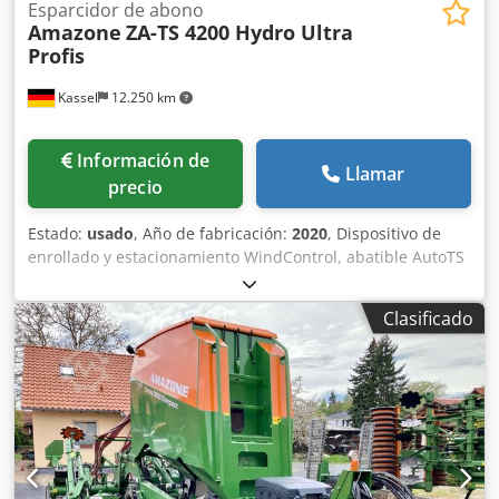
Esparcidor de abono
Amazone
ZA-TS 4200 Hydro Ultra
Profis
Kassel
12.250 km
Información de
Llamar
precio
Estado:
usado
, Año de fabricación:
2020
, Dispositivo de
enrollado y estacionamiento WindControl, abatible AutoTS
en ambos lados / Barrera de protección de tubos en L
Sensor de inclinación para sistema de pesaje FlowCheck
Clasificado
Alfombrillas EasyCheck, 16 unidades / pieza Guardabarros
en L y escaleras Iluminación LED Lona enrollable de
cobertura L / Juego de palas esparcidoras TS Csdpfx Ajrxr
Uysqvsrf