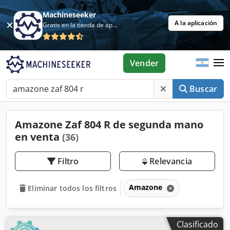
Machineseeker
A la aplicación
Gratis en la tienda de aplicaciones
Vender
Buscar
Amazone Zaf 804 R de segunda mano
en venta
(36)
Filtro
Relevancia
Amazone
Eliminar todos los filtros
Clasificado