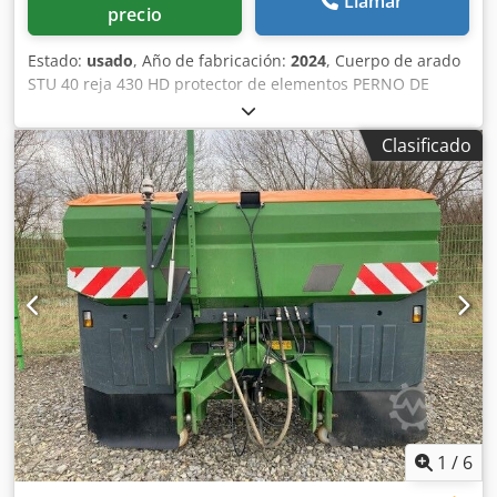
Llamar
precio
Estado:
usado
, Año de fabricación:
2024
, Cuerpo de arado
STU 40 reja 430 HD protector de elementos PERNO DE
SEGURIDAD / Credsuhnlmopfx Aqvof
Clasificado
1
/
6