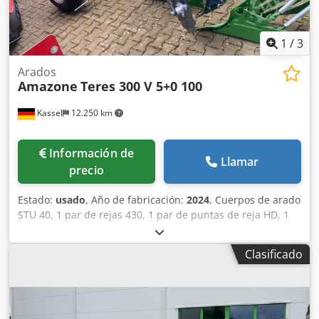
1
/
3
Arados
Amazone
Teres 300 V 5+0 100
Kassel
12.250 km
Información de
Llamar
precio
Estado:
usado
, Año de fabricación:
2024
, Cuerpos de arado
STU 40, 1 par de rejas 430, 1 par de puntas de reja HD, 1
par / vástago de abridor previo para altura de bastidor 80
para protección hidráulica contra sobrecarga, abridor
Clasificado
previo M2, 1 par / soportes para discos cortadores, disco
cortador D 500 dentado, protectores de apoyo, 1 par /
montaje de cuerpo con Cedpfxjt A Udye Aqverf