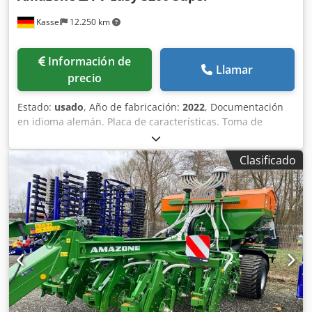
Kassel
12.250 km
Información de
Llamar
precio
Estado:
usado
, Año de fabricación:
2022
, Documentación
en idioma alemán. Placa de características. Toma de
fuerza articulada de 910 mm con embrague de fricción.
Superestructura de depósito L 3200 plegada, montada de
Clasificado
fábrica. Guardabarros L y escaleras. Iluminación LED
trasera para circulación vial. Lona enrollable de cobertura
con accionamiento manual. Crodporxr R Sofx Aqvjf