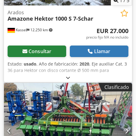
1
/
5
Arados
Amazone
Hektor 1000 S 7-Schar
EUR 27.000
Kassel
12.250 km
precio fijo IVA no incluído
Consultar
Llamar
Estado:
usado
, Año de fabricación:
2020
, Eje auxiliar Cat. 3
36 para Hektor con disco cortante Ø 500 mm para
liberación hidráulica de piedras / delantero con pre-arado
pesado G1 ajustable, iluminación trasera LED, señalización
Clasificado
frontal / sistema antirrobo, homologación de tipo UE 40
km/h - arado reversible de arrastre completo - RH 82 /
ampliable Crodpfxjthk U Tj Aqvjf