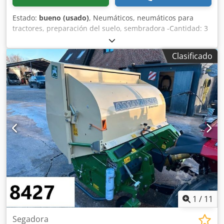
Estado:
bueno (usado)
, Neumáticos, neumáticos para
tractores, preparación del suelo, sembradora -Cantidad: 3
neumáticos de una sembradora Amazone -Tamaño del
neumático -Buje: Ø 40 mm Cjdpfeb A E Ufjx Aqvjrf -
Clasificado
Dimensión: Ø 750 -Precio total: por los 3 neumáticos -Peso:
51 kg/unidad
1
/
11
Segadora