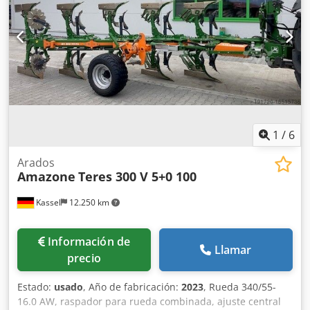
1
/
6
Arados
Amazone
Teres 300 V 5+0 100
Kassel
12.250 km
Información de
Llamar
precio
Estado:
usado
, Año de fabricación:
2023
, Rueda 340/55-
16.0 AW, raspador para rueda combinada, ajuste central