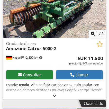
1
/
3
Grada de discos
Amazone
Catros 5000-2
EUR 11.500
Kassel
12.250 km
precio fijo IVA no incluído
Consultar
Llamar
Estado:
usado
, Año de fabricación:
2003
, Rulo anular con
discos delanteros dentados (nuevo) Codpfx Aqetqd Tlovorf
Clasificado