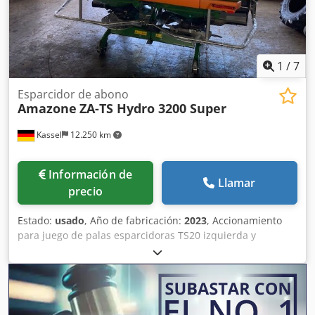
1
/
7
Esparcidor de abono
Amazone
ZA-TS Hydro 3200 Super
Kassel
12.250 km
Información de
Llamar
precio
Estado:
usado
, Año de fabricación:
2023
, Accionamiento
para juego de palas esparcidoras TS20 izquierda y
derecha, accionamiento hidráulico izquierda y derecha
con Auto TS y FlowControl, disco principal izquierda y
derecha con AutoTS, barra de protección tubular,
dispositivo de rodillo y estacionamiento abatible,
iluminación de trabajo, sensor de inclinación para sistema