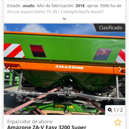
Estado:
usado
, Año de fabricación:
2018
, aprox. 5000 ha de
discos esparcidores TS 30 / Codotphckopfx Aqvorf
Clasificado
1
/
2
Esparcidor de abono
Amazone
ZA-V Easy 3200 Super