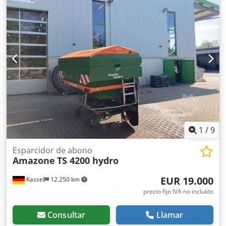
Iluminación LED para carretera para máquinas rígidas /
Disco Cedpfx Aor Ty N Esqverf
1
/
9
Esparcidor de abono
Amazone
TS 4200 hydro
EUR 19.000
Kassel
12.250 km
precio fijo IVA no incluído
Consultar
Llamar