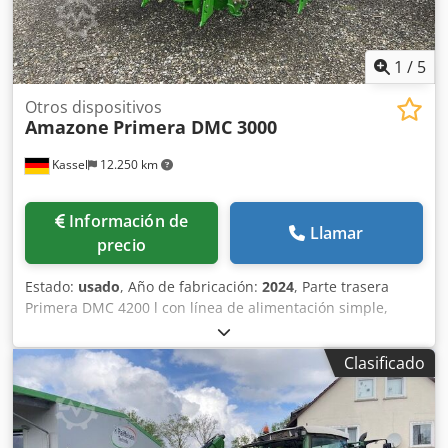
1
/
5
Otros dispositivos
Amazone
Primera DMC 3000
Kassel
12.250 km
Información de
Llamar
precio
Estado:
usado
, Año de fabricación:
2024
, Parte trasera
Primera DMC 4200 l con línea de alimentación simple,
distribuidores Single-Shoot para 16 filas, plataforma de
carga larga para parte trasera, lanza con pie de apoyo
Clasificado
abatible, enganche de brazo inferior categoría 3, eje con
freno y freno de estacionamiento, sistema de frenos
neumáticos de doble línea. Codpfx Ajuhnwvjqverf