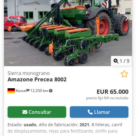
1
/
9
Sierra monograno
Amazone
Precea 8002
EUR 65.000
Kassel
12.250 km
precio fijo IVA no incluído
Consultar
Llamar
Estado:
usado
, Año de fabricación:
2021
, 8 hileras, carril
de desplazamiento, rejas para fertilizante, sinfín para