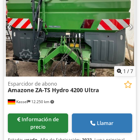
1
/
7
Esparcidor de abono
Amazone
ZA-TS Hydro 4200 Ultra
Kassel
12.250 km
Información de
Llamar
precio
Estado:
usado
, Año de fabricación:
2023
, Luna principal