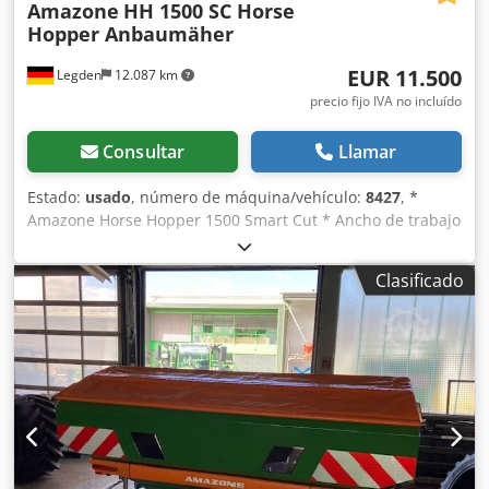
Amazone
HH 1500 SC Horse
Hopper Anbaumäher
EUR 11.500
Legden
12.087 km
precio fijo IVA no incluído
Consultar
Llamar
Estado:
usado
, número de máquina/vehículo:
8427
, *
Amazone Horse Hopper 1500 Smart Cut * Ancho de trabajo
1,50 m * Capacidad de tolva de recogida 1.500 l Codpfx
Asrhy H Rsqvorf * Enganche de 3 puntos para tractor *
Clasificado
Cuchillas de ala H60 * Rodillos de apoyo * Dispositivo de
triturado (mulching) * Toma de fuerza con rueda libre *
Tolva de recogida con vaciado hidráulico del suelo *
Velocidad de rotación 2.650 rpm * Indicador de nivel de
llenado -----Número interno de vehículo: 8427 ¡Soporte por
WhatsApp disponible! Si tiene preguntas sobre la máquina
o necesita más información, no dude en escribirnos
cómodamente por WhatsApp. Whatsapp Whatsapp ----
Sujeto a errores y venta previa.