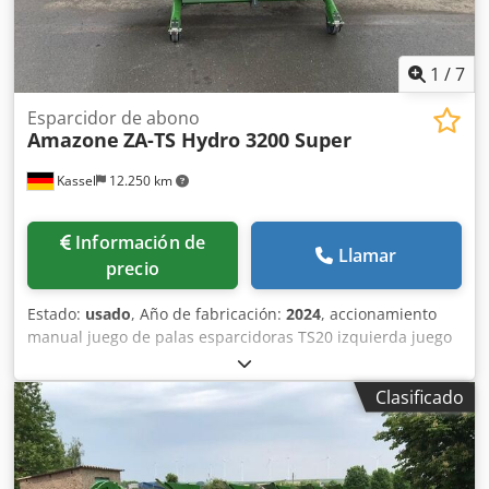
1
/
7
Esparcidor de abono
Amazone
ZA-TS Hydro 3200 Super
Kassel
12.250 km
Información de
Llamar
precio
Estado:
usado
, Año de fabricación:
2024
, accionamiento
manual juego de palas esparcidoras TS20 izquierda juego
de palas esparcidoras TS20 / derecha accionamiento
hidráulico izquierdo con AutoTS y FlowControl ProfiSPro
Clasificado
accionamiento hidráulico derecho con AutoTS y
FlowControl ProfiSPro disco principal izquierdo con AutoTS
/ disco principal derecho Credpfjtrdzwsx Aqvof