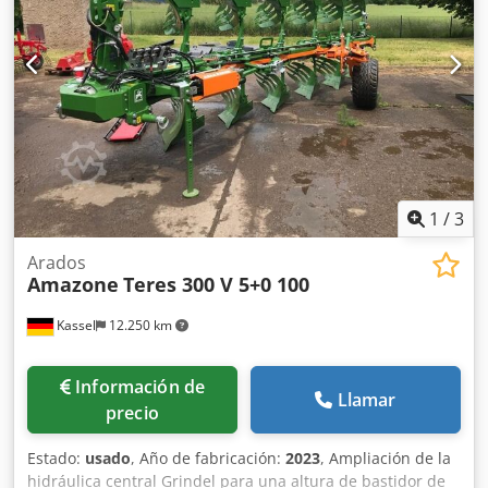
1
/
3
Arados
Amazone
Teres 300 V 5+0 100
Kassel
12.250 km
Información de
Llamar
precio
Estado:
usado
, Año de fabricación:
2023
, Ampliación de la
hidráulica central Grindel para una altura de bastidor de