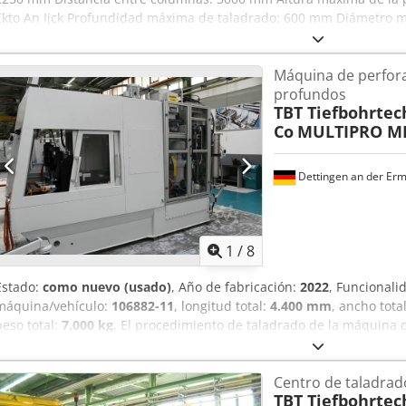
Ekto An Ijck Profundidad máxima de taladrado: 600 mm Diámetro m
profundos: 35 mm Velocidad del husillo: 3500 RPM Potencia del hus
Máquina de perfora
profundos
TBT Tiefbohrte
Co
MULTIPRO ML
Dettingen an der Er
1
/
8
Estado:
como nuevo (usado)
, Año de fabricación:
2022
, Funcionali
máquina/vehículo:
106882-11
, longitud total:
4.400 mm
, ancho tota
peso total:
7.000 kg
, El procedimiento de taladrado de la máquina 
procedimiento de taladrado de un solo labio (Einlippenbohrverfahr
taladrado: - Profundidad de taladrado: 200 mm - Diámetro de tala
Centro de taladrad
60 - Número de husillos: 2 - Distancia entre husillos: 200 mm - Acci
TBT Tiefbohrte
Velocidad del husillo, variable continua: 1000 - 20000 rpm - Avanc