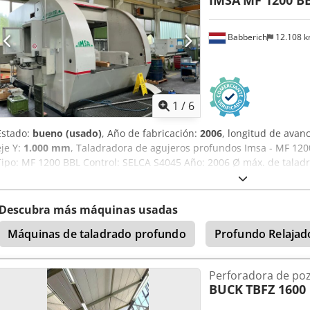
IMSA
MF 1200 B
Potencia total instalada: 25 kW
Babberich
12.108 
1
/
6
Estado:
bueno (usado)
, Año de fabricación:
2006
, longitud de avanc
eje Y:
1.000 mm
, Taladradora de agujeros profundos Imsa - MF 12
Tipo: MF 1200 BBL Control: SELCA S4045 Año: 2006 Ø máx. de taladr
Djdpfswyup Tex An Ijck Eje Y: 1000 mm Eje W: 500 mm Dimensiones d
mm Cono del husillo: SK40Mk Velocidad: 4200 rpm Longitud: 650
Peso: 6500 kg
Descubra más máquinas usadas
Máquinas de taladrado profundo
Profundo Relajad
Perforadora de po
BUCK
TBFZ 1600