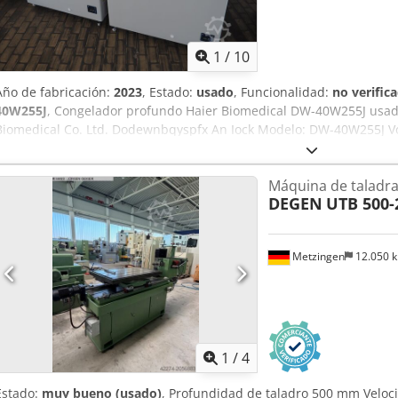
1
/
10
Año de fabricación:
2023
, Estado:
usado
, Funcionalidad:
no verific
40W255J
, Congelador profundo Haier Biomedical DW-40W255J usad
Biomedical Co. Ltd. Dodewnbqyspfx An Iock Modelo: DW-40W255J Vol
-20°C ~ -40°C Dimensiones externas: 1210 x 770 x 950 (largo x anch
Máquina de taladr
DEGEN
UTB 500-
Metzingen
12.050 
1
/
4
Estado:
muy bueno (usado)
, Profundidad de taladro 500 mm Veloci