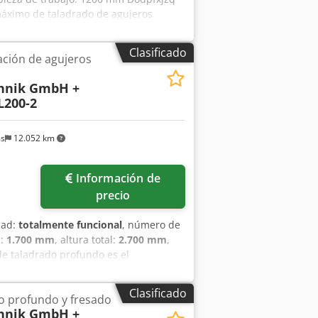
áximo de taladrado de agujeros
illo: 15 kW
Clasificado
ción de agujeros
chnik GmbH +
200-2
ms
12.052 km
Información de
precio
dad:
totalmente funcional
, número de
l:
1.700 mm
, altura total:
2.700 mm
,
de taladrado profundo es el
en). Información de la unidad de
drado mín./máx.: 1-12 mm basado en ST
Clasificado
o profundo y fresado
onamiento de husillo: 2 x 2,4/4,2 kW -
chnik GmbH +
e continuo: 10 - 25000 mm/min - Avance