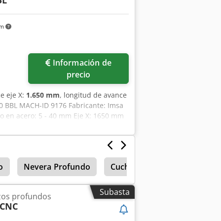
BL
km
Información de
precio
e eje X:
1.650 mm
, longitud de avance
00 BBL MACH-ID 9176 Fabricante: Imsa
o en acero: 5 - 40 mm Eje X: 1650 mm
e la mesa / L x A o ø: 1200 x 1500
0 mm Ancho: 3800 mm Altura: 3400 mm
o
Nevera Profundo
Cuchara Profunda
Aguj
Subasta
zos profundos
 CNC