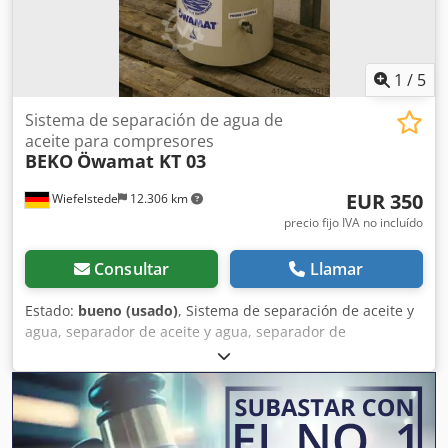
1
/
5
Sistema de separación de agua de
aceite para compresores
BEKO
Öwamat KT 03
EUR 350
Wiefelstede
12.306 km
precio fijo IVA no incluído
Consultar
Llamar
Estado:
bueno (usado)
, Sistema de separación de aceite y
agua, separador de aceite y agua, separador de
condensados Dwjdpfxoctla Hs Aldea -La solución más
económica y duradera para este problema suele ser la
separación de aceite y agua para condensados dispersos.
El agua purificada cumple con las normativas legales para
su vertido en el sistema de alcantarillado. -Cantidad: 1