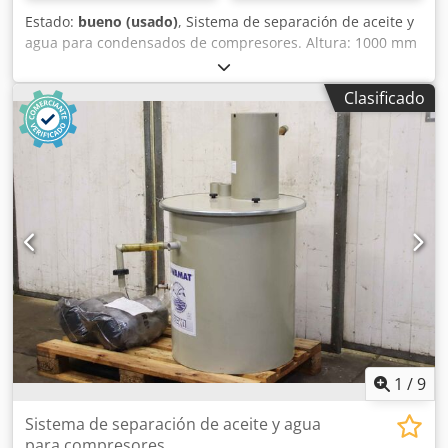
Estado:
bueno (usado)
, Sistema de separación de aceite y
agua para condensados de compresores. Altura: 1000 mm
Ancho: 500 mm Profundidad: 500 mm Peso propio:
aproximadamente 20 kg Dedpezqc Uvefx Aldswa Estado:
Clasificado
bueno, usado.
1
/
9
Sistema de separación de aceite y agua
para compresores