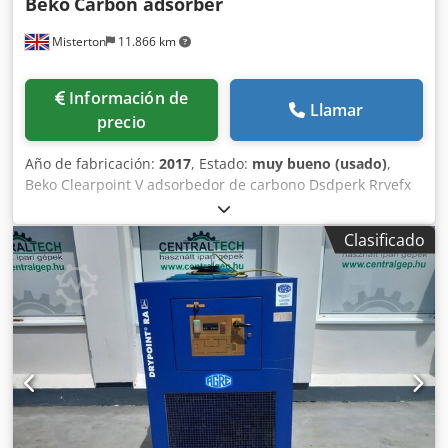
Beko
Carbon adsorber
Misterton
11.866 km
Información de
Llamar
precio
Año de fabricación:
2017
, Estado:
muy bueno (usado)
,
Beko Clearpoint V adsorbedor de carbono Dsdperk Rrvefx
Aldswa 2017, Tipo - L225VWM, temp -10'C to 60'C, presión
de entrada 0/16Bar, presión de trabajo 7Bar, caudal máx
Clasificado
380Nm3/h