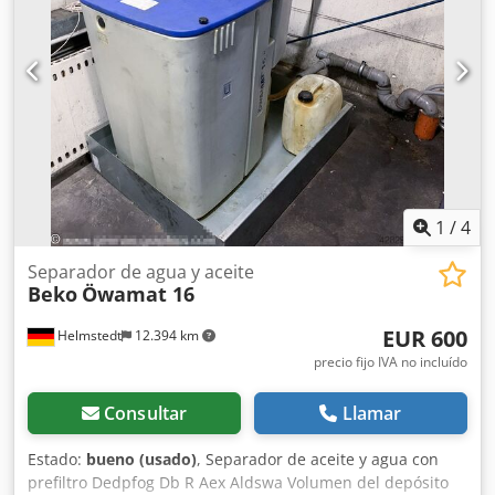
1
/
4
Separador de agua y aceite
Beko
Öwamat 16
EUR 600
Helmstedt
12.394 km
precio fijo IVA no incluído
Consultar
Llamar
Estado:
bueno (usado)
, Separador de aceite y agua con
prefiltro Dedpfog Db R Aex Aldswa Volumen del depósito