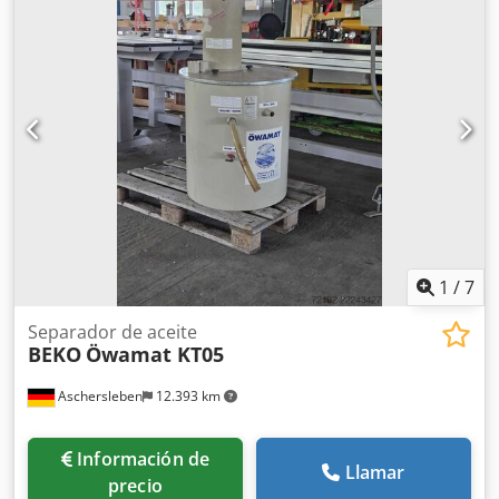
1
/
7
Separador de aceite
BEKO
Öwamat KT05
Aschersleben
12.393 km
Información de
Llamar
precio