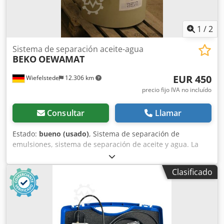
1
/
2
Sistema de separación aceite-agua
BEKO
OEWAMAT
EUR 450
Wiefelstede
12.306 km
precio fijo IVA no incluído
Consultar
Llamar
Estado:
bueno (usado)
, Sistema de separación de
emulsiones, sistema de separación de aceite y agua. La
solución más económica y duradera para este problema
suele ser la separación de aceite y agua para los
Clasificado
condensados dispersos. El agua purificada cumple con las
normativas legales para su vertido en el sistema de
alcantarillado. Dsdjb A Iy Hjpfx Aldswa -Peso: 70 kg