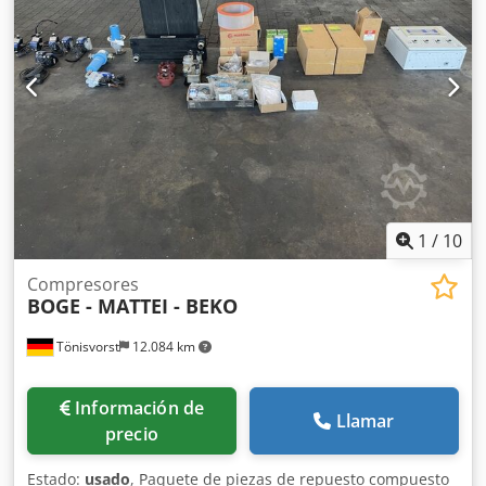
Caudal de aire: 1800 m3/h, +3°C controlado por nivel
BEKOMAT purgador de condensados Presión de
funcionamiento: 4-14 bar Tamaño de la carcasa:
800x1000x1410 mm Peso: 275 kg
1
/
10
Compresores
BOGE - MATTEI - BEKO
Tönisvorst
12.084 km
Información de
Llamar
precio
Estado:
usado
, Paquete de piezas de repuesto compuesto