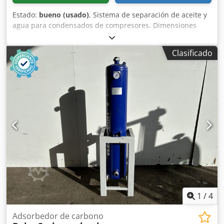
Estado:
bueno (usado)
, Sistema de separación de aceite y
agua para condensados de compresores. Dimensiones
exteriores: Diámetro: 600 mm Altura: 1180 mm Peso:
aproximadamente 50 kg Dodpfxjzh Iddj Aldewa Estado:
Clasificado
bueno, usado.
1
/
4
Adsorbedor de carbono