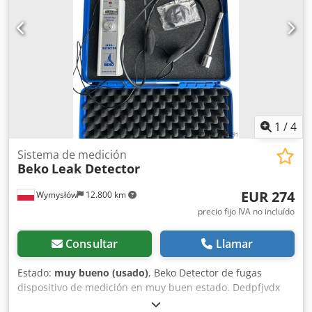
1
/
4
Sistema de medición
Beko
Leak Detector
EUR 274
Wymysłów
12.800 km
precio fijo IVA no incluído
Consultar
Llamar
Estado:
muy bueno (usado)
, Beko Detector de fugas
dispositivo de medición en muy buen estado. Dedpfjvdx
Snjx Aldowa