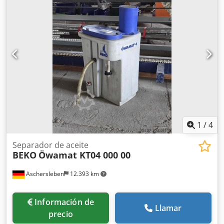
1
/
4
Separador de aceite
BEKO
Öwamat KT04 000 00
Aschersleben
12.393 km
Información de
Llamar
precio