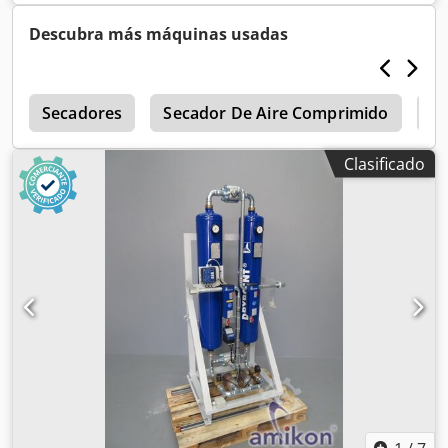
Descubra más máquinas usadas
r
Secadores
Secador De Aire Comprimido
Se
Clasificado