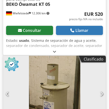
BEKO
Öwamat KT 05
EUR 520
Wiefelstede
12.306 km
precio fijo IVA no incluído
Consultar
Llamar
Estado:
usado
, Sistema de separación de agua y aceite,
separador de condensado, separador de aceite, separador
de aceite -Fabricante: BEKO, sistema de separación de
agua y aceite Öser separador tipo Öwamat KT 05 -
Clasificado
Accesorios: incl. filtro de recambio Oekosorb, ver fotos
Dwjdpfx Aetxkvroldja -Dimensiones: Ø 680 x 1130 mm -
Peso: 73 kg con palet