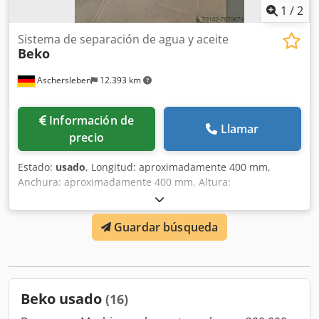
1
/
2
Sistema de separación de agua y aceite
Beko
Aschersleben
12.393 km
Información de
Llamar
precio
Estado:
usado
, Longitud: aproximadamente 400 mm,
Anchura: aproximadamente 400 mm, Altura:
aproximadamente 750 mm, Peso: 15 kg, Dwedpfjh D E T
Djx Aldsa Aplicación en sistemas de aire comprimido.
Guardar búsqueda
Beko usado
(16)