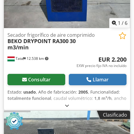
1
/
6
Secador frigorífico de aire comprimido
BEKO DRYPOINT RA300
30
m3/min
EUR 2.200
Tata
12.538 km
EXW precio fijo IVA no incluído
Consultar
Llamar
Estado:
usado
, Año de fabricación:
2005
, Funcionalidad:
totalmente funcional
, caudal volumétrico:
1,8 m³/h
, ancho
total:
800 mm
, longitud total:
1.000 mm
, altura total:
1.450
mm
, presión:
16 bar
, peso total:
300 kg
, BEKO Drypoint
Clasificado
RA300 Secador frigorífico 30m3/min +3°C /ct1933/
Fabricante: BEKO DRYPOINT Dwodpfx Alet A Uwtedea Tipo:
RA300 Año de construcción: 2005 Conexión: dn80 pn16