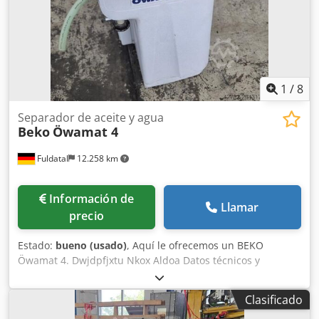
1
/
8
Separador de aceite y agua
Beko
Öwamat 4
Fuldatal
12.258 km
Información de
Llamar
precio
Estado:
bueno (usado)
, Aquí le ofrecemos un BEKO
Öwamat 4. Dwjdpfjxtu Nkox Aldoa Datos técnicos y
especificaciones: salvedad por errores. Para solicitar un
presupuesto, no dude en contactarnos.
Clasificado