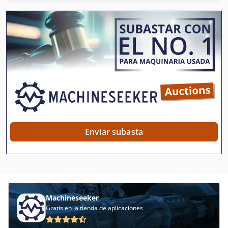
Alup Compresor
Alup Hl
Atlas Copco Compresores
Bauer Compresores
Beko Öwamat 16
Bitzer
Boge Compresores
Enviar subasta
Compresor
Compresor Dorin
Compresor Fma Pokorny
Machineseeker
Compresor Gkw
Gratis en la tienda de aplicaciones