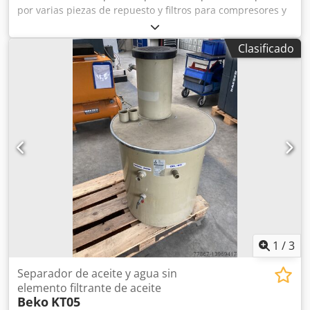
por varias piezas de repuesto y filtros para compresores y
secadores frigoríficos de los fabricantes BOGE, MATTEI y
BEKO. Las piezas de repuesto individuales del paquete
Clasificado
también se pueden ofrecer bajo petición. Dodpfxsqapixs
Aldjwa Se pueden facilitar fotos detalladas.
1
/
3
Separador de aceite y agua sin
elemento filtrante de aceite
Beko
KT05