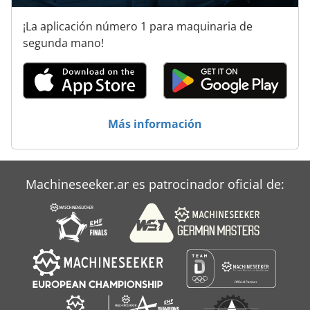
Compresor Hydrovane
¡La aplicación número 1 para maquinaria de
Compresor Mycom
segunda mano!
Compresor Portatil
Compresor Rotativo
Compresores
Más información
Gastronomía
Restaurante
Machineseeker.ar es patrocinador oficial de:
Restaurantes