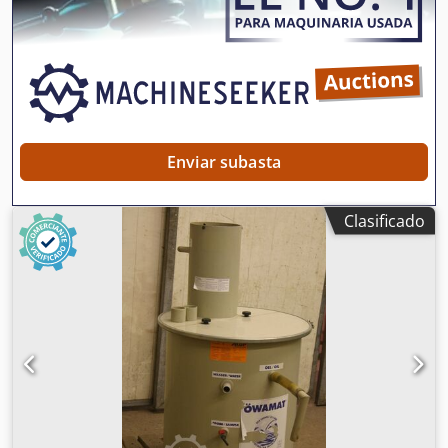
filtro disponible -Precio: por unidad -Dimensiones:
460/500/H950 mm -Peso: 32 kg
Enviar subasta
Clasificado