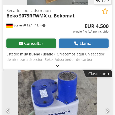
1
/
7
Secador por adsorción
Beko
S075RFWMX u. Bekomat
EUR 4.500
Borken
12.144 km
precio fijo IVA no incluído
Consultar
Llamar
Estado:
muy bueno (usado)
, Ofrecemos aquí un secador
de aire por adsorción Beko. Adsorbedor de carbón
activado BEKO CLEARPOINT 2X, filtro de polvo DRYPOINT
S075RFWMX Condensador Bekomat 20 FM KA20K1ZAR
Clasificado
Adsorbedor de carbón activado BEKO CLEARPOINT 2X Tipo:
Secador por adsorción Beko Djdpfx Aljzd Uuuedewa
Estado: usado Contenido del suministro: (ver imagen) (Se
reservan modificaciones y errores en los datos técnicos y
especificaciones). Si tiene alguna pregunta, estaremos
encantados de responderla por teléfono.