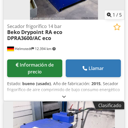
1
/
5
Secador frigorífico 14 bar
Beko
Drypoint RA eco
DPRA3600/AC eco
Helmstedt
12.394 km
Información de
Llamar
precio
Estado:
bueno (usado)
, Año de fabricación:
2015
, Secador
frigorífico de aire comprimido de bajo consumo energético
Dsdpfxog A Hcxo Aldewa Año de fabricación: 2015 Presión:
14 bares
Clasificado