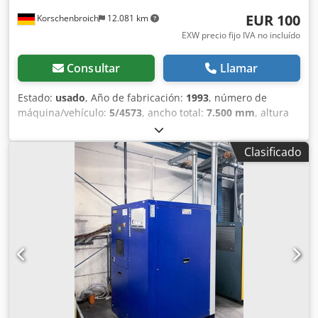
EUR 100
Korschenbroich
12.081 km
EXW precio fijo IVA no incluído
Consultar
Llamar
Estado:
usado
, Año de fabricación:
1993
, número de
máquina/vehículo:
5/4573
, ancho total:
7.500 mm
, altura
total:
11.400 mm
, peso total:
45 kg
, El purgador de
condensados rentable para su compresor. El aceite se
Clasificado
separa del agua con un juego de filtros (ATENCIÓN: el
juego de filtros no está incluido en el volumen de
suministro.) volumen de suministro) El agua depurada
(sólo en combinación con el juego de filtros) cumple la
homologación para el vertido al alcantarillado. La garantía
no está incluida en este anuncio. Dedpfxsqmmals Aldowa
Precio a petición.