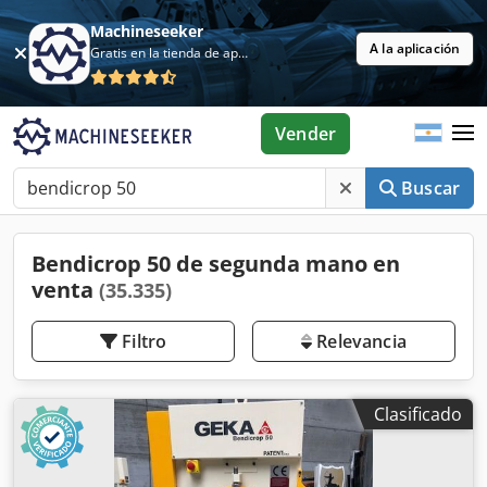
Machineseeker
A la aplicación
Gratis en la tienda de aplicaciones
Vender
Buscar
Bendicrop 50 de segunda mano en
venta
(35.335)
Filtro
Relevancia
Clasificado