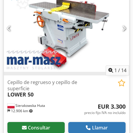
eléctrica 230 V + aire comprimido.
1
/
14
Cepillo de regrueso y cepillo de
superficie
LOWER 50
EUR 3.300
Sierakowska Huta
12.906 km
precio fijo IVA no incluído
Consultar
Llamar