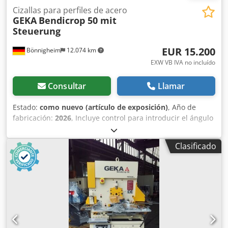
Cizallas para perfiles de acero
GEKA
Bendicrop 50 mit
Steuerung
EUR 15.200
Bönnigheim
12.074 km
EXW VB IVA no incluído
Consultar
Llamar
Estado:
como nuevo (artículo de exposición)
, Año de
fabricación:
2026
, Incluye control para introducir el ángulo
de flexión. Dksdpfx Aey T N T Hjkvjr Golpes por minuto con
carrera de 15 mm 34 /min. Fuerza de punzonado 500 kN
Clasificado
Diámetro y grosor del agujero hasta máx. 27x13 ó 20x18
mm Acero plano (2 inclinaciones) hasta máx. 350x10 mm
Acero plano (5 inclinaciones) hasta máx. 350x15 mm
Ángulo de acero de 90 grados hasta máx. 80x80x8 mm
Acero en barra hasta máx. 35 mm Acero cuadrado hasta
máx. 30 mm Muescas hasta máx. 10 mm Capacidad de
plegado: Fijación hasta máx. 100x10 mm Potencia del
motor 3,0 kW Peso neto 950 kg Peso bruto 1150 kg