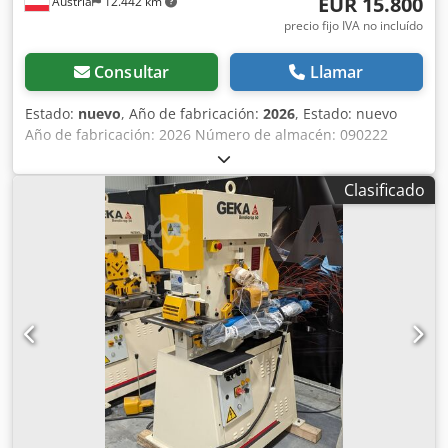
EUR 15.800
Austria
12.442 km
precio fijo IVA no incluído
Consultar
Llamar
Estado:
nuevo
, Año de fabricación:
2026
, Estado: nuevo
Año de fabricación: 2026 Número de almacén: 090222
Plazo de entrega: septiembre de 2026, sujeto a
disponibilidad País de origen: España Precio: 15.800 €
Clasificado
Cuota de arrendamiento: 303,36 € Producto más vendido:
1 Fuerza de punzonado: 50 toneladas Alcance: 177 mm
Número de estaciones: 5 Cilindro: 1 Diámetro máximo en
chapa (acero de construcción): 31 x 12 mm Dkjdpfowirahex
Akvjr Número de carreras: 34 1/min Chapa plana: 350 x 15
mm Ángulo de acero: 80 x 8 mm Acero redondo/cuadrado:
35 / 30 mm Punzón: 10 mm Dispositivo de doblado: 100 x
10 mm Motor: 3 kW Longitud: 1300 mm Anchura: 1100 mm
Altura: 1850 mm Peso: 950 kg Estación de doblado Fuerza
de presión: 50 toneladas 5 estaciones de trabajo Cizalla
para chapa con dispositivo para reducir la deformación
350 x 10 mm con ajuste de sujeción de 2° 350 x 15 mm con