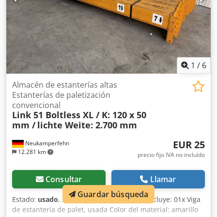
1
/
6
Almacén de estanterías altas
Estanterías de paletización
convencional
Link 51 Boltless XL / K: 120 x 50
mm /
lichte Weite: 2.700 mm
EUR 25
Neukamperfehn
12.281 km
precio fijo IVA no incluído
Consultar
Llamar
Guardar búsqueda
Estado:
usado
, El volumen de suministro incluye: 01x Viga
de estantería de palet, usada Color del material: amarillo