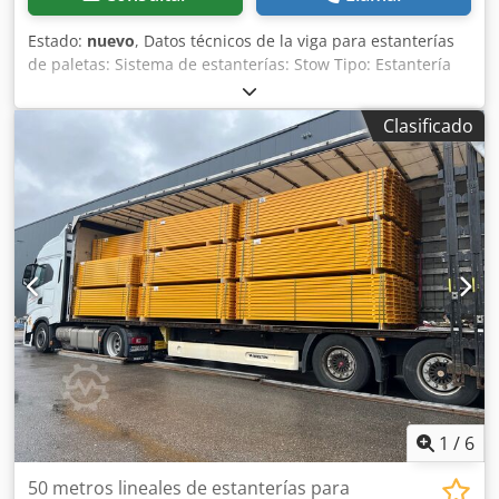
el estado exacto en que se muestra en las fotografías.
Estado:
nuevo
, Datos técnicos de la viga para estanterías
de paletas: Sistema de estanterías: Stow Tipo: Estantería
para paletas NS El suministro incluye: 01 viga para
estanterías de paletas, nueva Color del material: naranja
Clasificado
RAL 2004 Dkjdpfx Akozlhr Aover Perfil de la viga: 160 x 50
mm Tipo de viga: PNB0436 Gancho: 4 HK (ganchos) Luz
libre: aproximadamente 3.300 mm Carga máxima por par
de vigas: 4.500 kg con carga distribuida uniformemente 02
pasadores de seguridad, usados Acabado: totalmente
galvanizado Para asegurar los largueros contra la
extracción accidental Sus contactos en nuestra empresa:
Sr.: Andre Evering Sr.: Mario Klöver Sr.: Falk Deutsch
Información general sobre el artículo: Este artículo se
ofrece solo para recogida. Cualquier transporte adicional o
envío de este artículo conlleva costes adicionales, que se
pueden consultar por separado según el lugar de entrega
o el alcance del suministro.
1
/
6
50 metros lineales de estanterías para