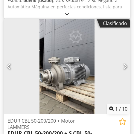
Estado:
bueno (usado)
, GUK K50/4/1/FL 2-50 Plegadora
Automática Máquina en perfectas condiciones, lista para
producción. Dodpfx Ajzmu Hcjkvskr Formato: 500x700mm.
Velocidad de plegado: 30-160m/min Equipamiento: 4
Clasificado
cassettes paralelos ajustables electrónicamente por
ordenador 1 cuchilla de corte transversal Primer cassette
extendido Control de velocidad continuo mediante panel
de control con inversor Contador con función de
agrupación e indicador de velocidad de plegado
Compresor Rietschle Capota insonorizada elevada Rodillo
portaherramientas para montar herramientas de
perforado, hendido y corte Alimentador FL2-50 con unidad
de vacío Cassette de ventana con unidad de control
Entrega móvil con control de velocidad continuo.
1
/
10
EDUR CBL 50-200/200 + Motor
LAMMERS
EDUR CBL 50-200/200 + S
CBL 50-