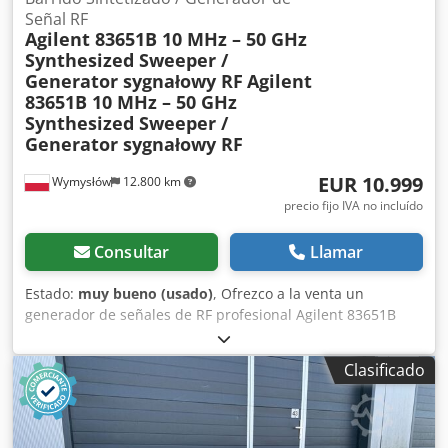
Señal RF
Agilent 83651B 10 MHz – 50 GHz
Synthesized Sweeper /
Generator sygnałowy RF
Agilent
83651B 10 MHz – 50 GHz
Synthesized Sweeper /
Generator sygnałowy RF
EUR 10.999
Wymysłów
12.800 km
precio fijo IVA no incluído
Consultar
Llamar
Estado:
muy bueno (usado)
, Ofrezco a la venta un
generador de señales de RF profesional Agilent 83651B
Synthesized Sweeper, diseñado para aplicaciones de
laboratorio, investigación y desarrollo, y servicio técnico.
Clasificado
Este dispositivo se utiliza para probar circuitos de
microondas y telecomunicaciones, así como para realizar
mediciones de alta frecuencia. Djdpozl H Ddefx Akvokr El
modelo 83651B ofrece un amplio rango de frecuencias,