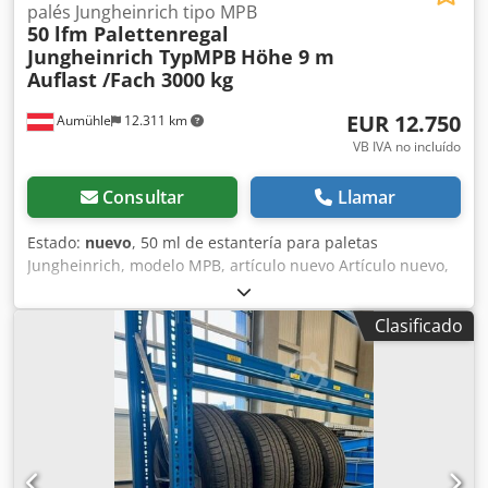
palés Jungheinrich tipo MPB
50 lfm Palettenregal
Jungheinrich TypMPB
Höhe 9 m
Auflast /Fach 3000 kg
EUR 12.750
Aumühle
12.311 km
VB IVA no incluído
Consultar
Llamar
Estado:
nuevo
, 50 ml de estantería para paletas
Jungheinrich, modelo MPB, artículo nuevo Artículo nuevo,
ver imágenes Altura: 9 m Profundidad: 110 cm, azul
Longitud del travesaño: 2,7 m, amarillo Travesaño con
Clasificado
capacidad de carga por nivel: 3000 kg Precio negociable:
12.750 €, neto, recogida en almacén La oferta incluye: + 19
unidades de marcos preensamblados, profundidad 110
cm, altura 9 m + 144 unidades de travesaños, longitud 2,7
m, 3000 kg de capacidad de carga por nivel + 288 unidades
de dispositivos de seguridad + 78 unidades de anclajes de
hormigón Por supuesto, se incluyen las placas de carga, la