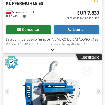
KUPFERMUHLE 50
EUR 7.830
Sierakowska Huta
12.906 km
precio fijo IVA no incluído
Consultar
Llamar
Estado:
muy bueno (usado)
, NÚMERO DE CATÁLOGO 7186
DATOS TÉCNICOS - Ancho máximo de cepillado: 510 mm -
Altura máxima de cepillado a doble cara: 170 mm - Altura
máxima de cepillado a cuatro caras: 100 mm *Desde
Clasificado
arriba: - Rodillo de entrada tractor dentado - Trinquetes -
Rodillo tractor dentado - Prensa Dkedpeztalqofx Akver - Eje
cepillador de 510 mm, 4 cuchillas (equipado con 2
cuchillas) 4 kW - Rodillo tractor liso de salida *Desde abajo:
- Guía de deslizamiento - Rodillo de deslizamiento – mesa
regulable con rodillo arriba/abajo - Eje cepillador de 510
mm, 2 cuchillas 4 kW - 2 rodillos lisos de deslizamiento
regulables *Desde atrás: - 2 husillos laterales + prensa - 1)
Vertical derecho 100 mm 2,35 kW - 2) Vertical izquierdo 100
mm 2,35 kW - Diámetro de los husillos: 35 mm - Husillos