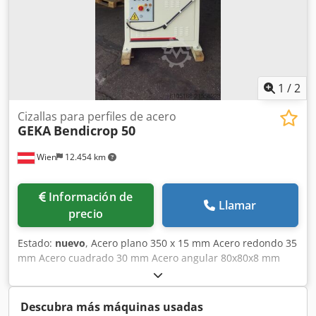
1
/
2
Cizallas para perfiles de acero
GEKA
Bendicrop 50
Wien
12.454 km
Información de
Llamar
precio
Estado:
nuevo
, Acero plano 350 x 15 mm Acero redondo 35
mm Acero cuadrado 30 mm Acero angular 80x80x8 mm
Diámetro del orificio en espesor de chapa Ø 27 en 13 / Ø
20 en 18 mm Longitud de la cuchilla 356 mm Potencia del
motor 3,0 kW Número de golpes/min 34 Fuerza de
Descubra más máquinas usadas