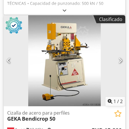
TÉCNICAS • Capacidad de punzonado: 500 kN / 50
toneladas • Punzonado: Ø31 x 12 mm • Ciclos por minuto
(carrera de 15 mm): 34 • Profundidad de la garganta: 177
Clasificado
mm Djdpfjdx Rd Uex Akvokr • Carrera: 50 mm • Ángulo en L
a 90°: 80 x 80 x 8 mm • Barras planas: 350 x 10 mm • Barras
redondas: Ø35 mm • Barras cuadradas: 30 mm • Ranurado
triangular: 90 x 42 x 10 mm • Estación de doblado: 100 x 10
mm • Motor: 3 kW • Peso neto: 950 kg
1
/
2
Cizalla de acero para perfiles
GEKA
Bendicrop 50