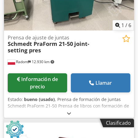
1
/
6
Prensa de ajuste de juntas
Schmedt PraForm 21-50
joint-
setting pres
Radom
12.930 km
Información de
Llamar
precio
Estado:
bueno (usado)
, Prensa de formación de juntas
Schmedt PraForm 21-50 Prensa de libros con formación de
juntas. Fabricada por Schmedt, Alemania. La máquina se
encuentra en muy buenas condiciones, lista para la
Clasificado
producción. Dksdpjzmnikefx Akver Datos técnicos: Formato
máximo: 450 x 520 x 100 mm Peso 264 kg Alimentación