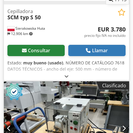
Cepilladora
SCM typ S 50
EUR 3.780
Sierakowska Huta
12.906 km
precio fijo IVA no incluído
Consultar
Llamar
Estado:
muy bueno (usado)
, NÚMERO DE CATÁLOGO 7618
DATOS TÉCNICOS - ancho del eje: 500 mm - número de
cuchillas: 4 uds - grosor máximo de la pieza: 230 mm Parte
superior: - garras de retención - eje de alimentación
Clasificado
dentado, tractor, giratorio, secuencial - rodillos de presión
- eje cepillador - rodillo de presión - eje de salida de
alimentación liso Parte inferior: - 2 rodillos deslizantes en
la mesa Dodpfx Aszkg T Nskvekr - motor: 5,5 kW - elevación
manual de la mesa - 2 velocidades de avance: 7,5; 13
m/min - diámetro de la boca de aspiración: 160 mm -
dimensiones (largo/ancho/alto): 1100x1000x1200 mm -
peso: 600 kg VENTAJAS – fabricación italiana – sin repintar