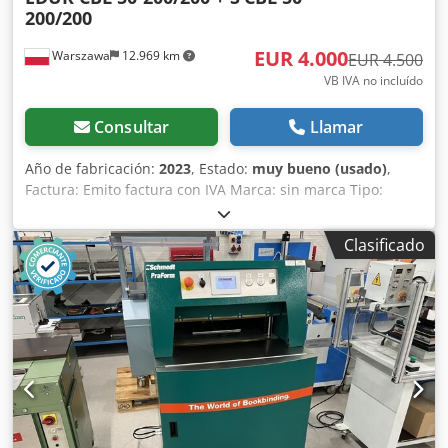
200/200
EUR 4.000
Warszawa
12.969 km
EUR 4.500
VB IVA no incluído
Consultar
Llamar
Año de fabricación:
2023
, Estado:
muy bueno (usado)
,
Factura: Emito factura con IVA Marca: sin marca Tipo:
bomba hidráulica Modelo: Tipo- CBL 50-200/200 Djdpoy
Amumjfx Akvekr Código del fabricante: 2 Estado del
Clasificado
embalaje: sin embalaje