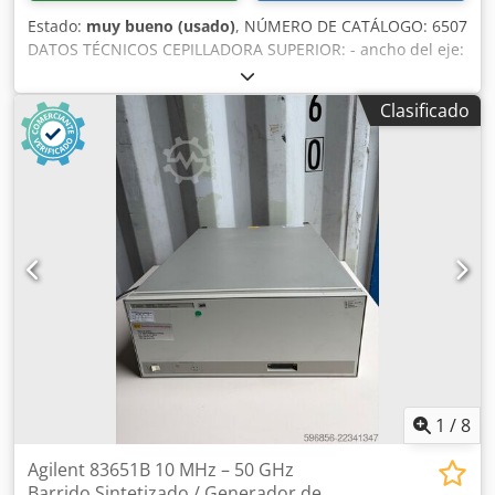
Estado:
muy bueno (usado)
, NÚMERO DE CATÁLOGO: 6507
DATOS TÉCNICOS CEPILLADORA SUPERIOR: - ancho del eje:
510mm - rodillos en la mesa inferior - guía original de
fundición inclinable - longitud de las mesas: 1810mm -
Clasificado
ambas mesas ajustables CEPILLADORA DE ESPESOR: -
espesor máximo de la pieza de trabajo en la cepilladora de
espesor: 200mm - protector para el eje de la cepilladora de
espesor por arriba: - trinquetes de seguridad - rodillo de
alimentación dentado - barra de presión - eje cepillador -
barra de presión - rodillo de salida liso Dkodpjzmg N Nefx
Akvor por abajo: - 2 rodillos ajustables en la mesa inferior -
2 velocidades de avance - motor principal: 2,95 kW -
dimensiones (LxAnxAl): 1940x1200x1120mm - peso: 970kg
Precio neto: 13.900 PLN Precio neto: 3.300 EUR Precio neto
calculado al cambio de 4,2 PLN/EUR (en caso de
fluctuaciones importantes del tipo de cambio, el precio
puede variar)
1
/
8
Agilent 83651B 10 MHz – 50 GHz
Barrido Sintetizado / Generador de