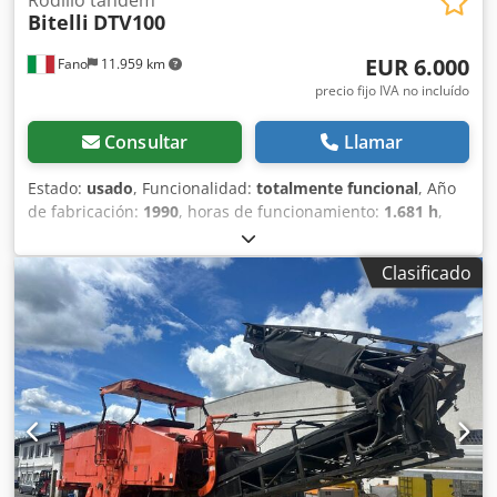
Bitelli
DTV100
EUR 6.000
Fano
11.959 km
precio fijo IVA no incluído
Consultar
Llamar
Estado:
usado
, Funcionalidad:
totalmente funcional
, Año
de fabricación:
1990
, horas de funcionamiento:
1.681 h
,
Rulo tándem Bitelli DTV100 Grifone Peso operativo: 10.000
kg Tipo de motor: Deutz BF4L 913 Turbo Doble tracción
Clasificado
Vibración hidrostática en ambos rodillos Ancho de
compactación: 1.680 mm Horas de trabajo: 1.901 Dsdezr E
Afspfx Ah Dekr Buen estado general ACEPTAMOS
VEHÍCULOS EN PARTE DE PAGO DE TODAS LAS MARCAS:
MAN, MERCEDES, DAF, RENAULT, VOLVO, SCANIA, CON
EQUIPAMIENTO CIFA, SERMAC, PUTZMEISTER; O
MAQUINARIA DE MOVIMIENTO DE TIERRAS CATERPILLAR,
FIAT HITACHI, KOMATSU.