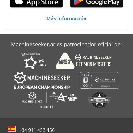
Tablón De
Takeuchi Tb 070
Más información
Takeuchi Tb 285
Takeuchi Tl 230
Machineseeker.ar es patrocinador oficial de:
Titular De Bigbag
+34 911 433 456