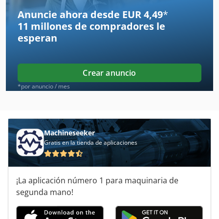
Byjet Smart 3015
Anuncie ahora desde EUR 4,49
*
11 millones de compradores
le
Equipo De Taller
esperan
Hbs 470
International 433
Crear anuncio
International 633
*por anuncio / mes
International 733
Kobelco Sk 007
Machineseeker
Gratis en la tienda de aplicaciones
Kobelco Sk 330 Lc
Maquina De Herramienta
¡La aplicación número 1 para maquinaria de
Mb 322
segunda mano!
Máquina De La Construcción