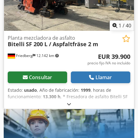
1
/
40
Planta mezcladora de asfalto
Bitelli
SF 200 L / Aspfaltfräse 2 m
EUR 39.900
Friedberg
12.142 km
precio fijo IVA no incluído
Consultar
Llamar
Estado:
usado
, Año de fabricación:
1999
, horas de
funcionamiento:
13.300 h
, * Fresadora de asfalto Bitelli SF
200 * Año de fabricación: 1999 Dksdpozm Epbofx Ah Djr *
Horas de funcionamiento: 13.000 h * Motor MB * Ancho de
fresado: 2 m * Cinta transportadora plegable, accionada
hidráulicamente * Peso: 29.000 kg * Más imágenes y
vídeos disponibles a través de WhatsApp * La información
se ofrece sin garantía y está sujeta a posibles ventas