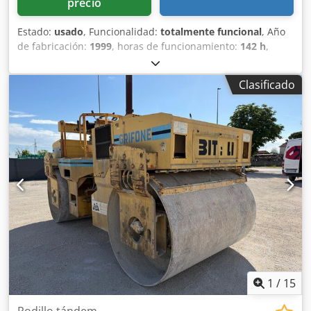
precio
Estado:
usado
, Funcionalidad:
totalmente funcional
, Año
de fabricación:
1999
, horas de funcionamiento:
142 h
,
Extendedora de asfalto sobre orugas Bitelli CAT BB 651 C
Año 1999 Peso operativo máximo: 14.500 kg Tipo de motor:
Clasificado
Deutz F5L 912 Horas de trabajo: 142 Dodpfezr Ezzsx Ah
Djkr Buenas condiciones generales EVALUAMOS
PERMUTAS DE VEHÍCULOS DE TODAS LAS MARCAS, MAN,
MERCEDES, DAF, RENAULT, VOLVO, SCANIA, CON EQUIPO
CIFA, SERMAC, PUTZMEISTER; O MAQUINARIA DE
MOVIMIENTO DE TIERRAS CATERPILLAR, FIAT HITACHI,
KOMATSU
1
/
15
Rodillo tándem