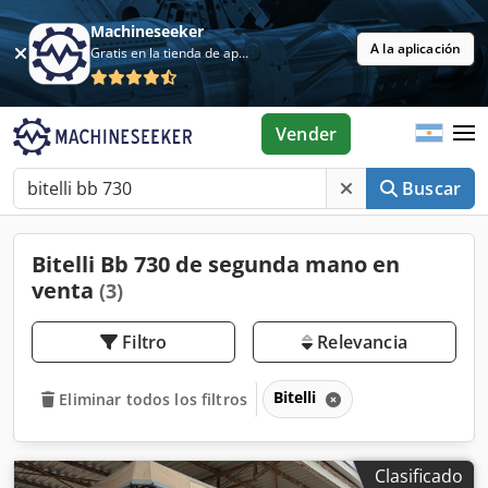
Machineseeker
A la aplicación
Gratis en la tienda de aplicaciones
Vender
Buscar
Bitelli Bb 730 de segunda mano en
venta
(3)
Filtro
Relevancia
Bitelli
Eliminar todos los filtros
Clasificado