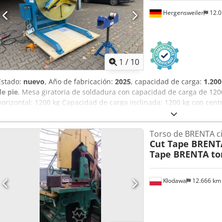
Hergensweiler
12.
1
/
10
Estado:
nuevo
, Año de fabricación:
2025
, capacidad de carga:
1.200
de pie
, Mesa giratoria de soldadura con capacidad de carga de 120
horizontal: 1200 kg Capacidad de carga inclinada: 1200 kg con cen
Muy robusto Velocidad regulable sin escalonamientos de 0,05 a 0,7
con coste adicional de modificación) Diámetro de la mesa giratoria
Torso de BRENTA ci
en posición horizontal: 1050 mm, inclinada hasta el centro: 880 m
Cut Tape BRENTA
pedal Cedpfexq S Niex Aggjrf Dimensiones: 1,35 m de largo x 1,2 m
Tape BRENTA to
cambio rápido disponible por un costo adicional según el tamaño
precio 2900 € (precio especial, venta solo en combinación con la me
Contrapunto con escalonamientos: 480 €, contrapunto con ajuste de
Kłodawa
12.666 k
4000 kg