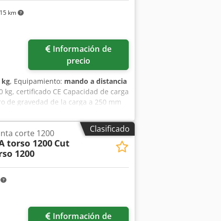
015 km
Información de
precio
 kg
, Equipamiento:
mando a distancia
0 kg, certificado CE Capacidad de carga
tro de gravedad de la carga a 250 mm
 rpm (posibilidad de mayor velocidad
: 1200 mm Inclinación hasta 120° Altura
Clasificado
nta corte 1200
m Mando a distancia manual y por
 torso 1200
Cut
 de ancho Portapiezas o portapiezas de
rso 1200
 Como se muestra, diámetro 1000 mm,
sa giratoria de soldadura)
 rosca: 880 €. Capacidad de carga
m
Información de