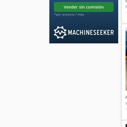
vender sin comisión
*por anuncio / mes