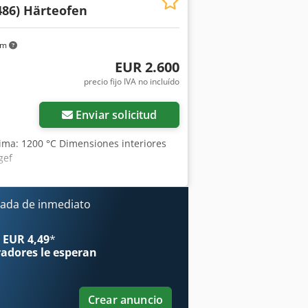
486) Härteofen
emos en video. Para obtener más
 Agsyrcx Sogjf
km
EUR 2.600
precio fijo IVA no incluído
Enviar solicitud
ma: 1200 °C Dimensiones interiores
gef
ada de inmediato
 EUR 4,49
*
radores
le esperan
Crear anuncio