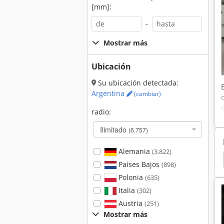
[mm]:
-
Mostrar más
Ubicación
Su ubicación detectada:
Argentina
(cambiar)
radio:
Ilimitado
(6.757)
Alemania
(3.822)
Engel
Arburg
Arburg 305
Battenfeld
Países Bajos
(898)
Polonia
(635)
Italia
(302)
Austria
(251)
Mostrar más