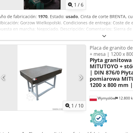
1
/
6
Año de fabricación:
1970
, Estado:
usado
, Cinta de corte BRENTA, c
Ubicación: Gorzow Wielkopolski. Condiciones de entrega: Coste de en
puesta en marcha: Negociado. Descripción: Comentarios: Sierra de c
estilizada, diámetro de la rueda de 1200 mm, avance mecánico ajus
continua sobre la cinta y las ruedas planas, fabricada en hierro fun
Placa de granito 
importante máquina tiene la capacidad de cortar diámetros de h
+ mesa | 1200 x 80
eléctricos nuevos, lista para funcionar, ancho de la correa de 200 
Płyta granitow
caucho a las ruedas, no es necesario regenerarlas.
MITUTOYO + stół
| DIN 876/0
Płyt
pomiarowa MITU
1200 x 800 mm |
Wymysłów
12.800 
1
/
10