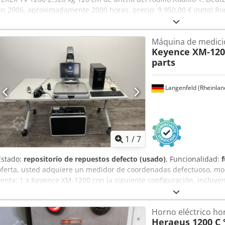
en 2006, aproximadamente 2000 horas, precio: 9.950,00 € (neto) Rodi
aproximadamente fabricado en 2006, aproximadamente 2000 horas, pr
Kubota, 24,5 kW, fabricado en 2010, 1.213 horas, precio: 11.900,00 €
Máquina de medici
aproximadamente fabricado en 2007, 1.727 horas, precio: 10.900,00
Keyence XM-120
También es posible un transporte económico.
parts
Langenfeld (Rheinlan
1
/
7
Estado:
repositorio de repuestos defecto (usado)
, Funcionalidad:
oferta, usted adquiere un medidor de coordenadas defectuoso, mo
venta: 1 x Keyence XM-1200 con la siguiente configuración, incluy
las fotos. Estado: Esta oferta corresponde a un equipo usado que 
(pequeños arañazos o decoloraciones). El equipo no funciona. Embal
Horno eléctrico hor
equipo durante nuestro horario de atención al público. ¡Concerte
Heraeus 1200 C 
resistente para el transporte marítimo y envío a nivel mundial, bajo 