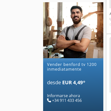
Vender benford tv 1200
inmediatamente
desde
EUR 4,49
*
Informarse ahora
+34 911 433 456