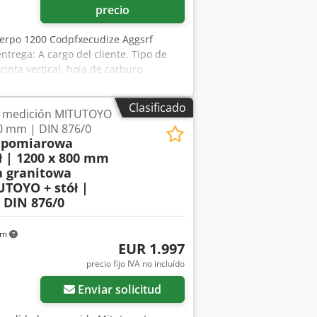
precio
uerpo 1200 Codpfxecudize Aggsrf
trega: A cargo del cliente. Tipo de
inta vertical, hoja de carburo
table, regulación del avance de forma
dido, no requiere anclaje. Esta
Clasificado
de medición MITUTOYO
asta 330 mm, con componentes
0 mm | DIN 876/0
mm, estilizada; después de aplicar
a pomiarowa
 | 1200 x 800 mm
a granitowa
TOYO + stół |
 DIN 876/0
km
EUR 1.997
precio fijo IVA no incluído
Enviar solicitud