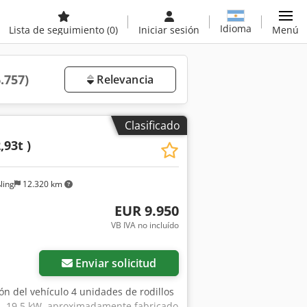
Idioma
Lista de seguimiento
(0)
Iniciar sesión
Menú
6.757)
Relevancia
Clasificado
,93t )
ling
12.320 km
EUR 9.950
VB IVA no incluído
Enviar solicitud
ión del vehículo 4 unidades de rodillos
tz, 19,5 kW, aproximadamente fabricado