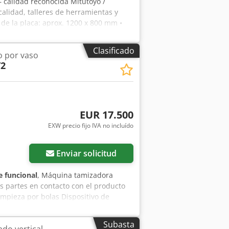
– calidad reconocida Mitutoyo /
calidad, talleres de herramientas y
e la placa: aprox. 1200 x 800 mm •
 876/0 (alta precisión) • Tolerancia
anolith GmbH / Mitutoyo • País de
Clasificado
o por vaso
 Precisión de medida muy alta
/2
Ideal para mediciones, trazado y
tículo usado – presenta signos
almente funcional y mantiene sus
EUR 17.500
EXW precio fijo IVA no incluído
Pedir más fotos
Enviar solicitud
 funcional
, Máquina tamizadora
s partes en contacto con el producto
impieza por bolas Dispositivo de
Subasta
do vertical