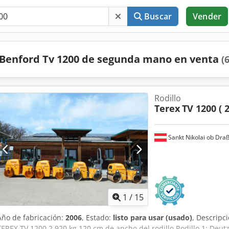
Buscar
Vender
Benford Tv 1200 de segunda mano en venta
(
Rodillo
Terex
TV 1200 ( 2
Sankt Nikolai ob Draß
1
/
15
Año de fabricación:
2006
, Estado:
listo para usar (usado)
, Descripc
TEREX TV 1200 2.920 kg 120 cm de ancho del rodillo Rodillo 1: Deu