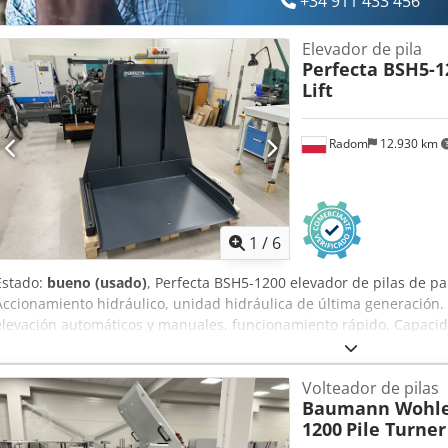
+34 911 433 456
Elevador de pila
Perfecta BSH5-1
Lift
Radom
12.930 km
1
/
6
Estado:
bueno (usado)
, Perfecta BSH5-1200 elevador de pilas de pa
Accionamiento hidráulico, unidad hidráulica de última generación. 
elevación automáticos y manuales, funcionamiento rápido. Capacid
palet/hoja: 990 x 1350 mm. Documentación incluida. Crjdpfx Aozmu
Volteador de pilas
Baumann Wohle
1200
Pile Turner