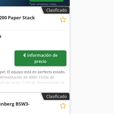
*por anuncio / mes
Clasificado
200
Paper Stack
Información de
precio
pel. El equipo está en perfecto estado.
Alimentación de 400V. Ciclos de
ad de carga: 1200 kg. Dimensiones de
 Dhjggjf
Clasificado
nberg BSW3-