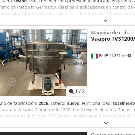
Estado:
usado
, Placa de medición profesional fabricada en granito 
Planolith (Made in Germany). Ideal para aplicaciones en control de 
metrología. Cjdpfxoyw Ubqs Aggsrf —— Parámetros: • Dimensiones d
Grosor: aprox. 170 mm • Peso: aprox. 460 kg • Clase de precisión: DIN
admisible: 0,009 mm • Tolerancia real: 0,00273 mm • Fabricante: Pl
Máquina de cribad
fabricación: Alemania • Incluye: sólida base de acero —— Ventajas:
Vaapro
TVS1200
Construcción estable: el granito pesado amortigua las vibraciones 
control de piezas Equipo profesional Listo para usar —— Estado: Ar
normales de uso (arañazos visibles en la superficie), pero está tot
Rho
11.827 km
parámetros operativos.
1
/
2
Año de fabricación:
2025
, Estado:
nuevo
, Funcionalidad:
totalmente
vibratoria Vaapro Diámetro de 1200 mm 2 niveles de tamiz Todas la
de acero inoxidable V.A. 304 Crodoyr Adzjpfx Aggof 2 x sistema de l
elevación neumático
Centro de mecaniza