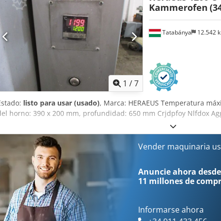
Kammerofen
(3
recogida, realizaremos una prueba de funcionamiento y la grabar
información, no dude en ponerse en contacto con nosotros. Crsdpfx
Tatabánya
12.542 
1
/
7
Estado:
listo para usar (usado)
, Marca: HERAEUS Temperatura máxi
del horno: 390 x 200 mm, profundidad: 650 mm Crjdpfoy Nlfdox Ag
Vender maquinaria us
Anuncie ahora desde
11 millones de comp
Informarse ahora