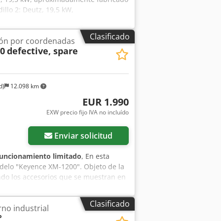
llo 2: Deutz, 19,5 kW,
ecio: 9.950,00 € (neto) Rodillo 3:
 (neto) Rodillo 4: Kubota, 24,5 kW,
Clasificado
ón por coordenadas
 € (neto) Cjdpfx Agshz Ebmogerf
0
defective, spare
d)
12.098 km
EUR 1.990
EXW precio fijo IVA no incluído
Enviar solicitud
funcionamiento limitado
, En esta
delo "Keyence XM-1200". Objeto de la
endo los accesorios que se muestran en
puede presentar signos de uso
aje y envío: Puede venir a ver el
Clasificado
no industrial
mos una cita! Ofrecemos embalaje
°
petición. Antes del envío o la