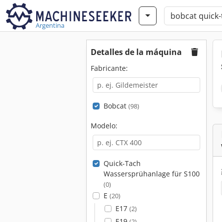
Argentina
Detalles de la máquina
Fabricante:
Bobcat
(98)
Modelo:
Quick-Tach
Wassersprühanlage für S100
(0)
E
(20)
E17
(2)
E19
(2)