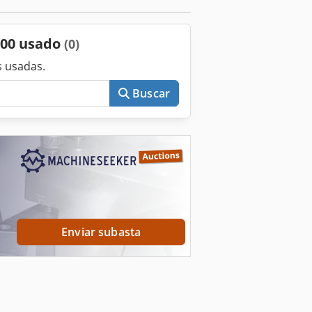
100 usado
(0)
 usadas.
Buscar
Enviar subasta