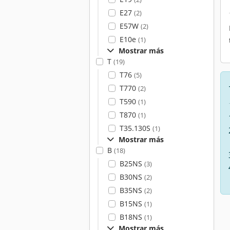
E27
(2)
E57W
(2)
E10e
(1)
Mostrar más
T
(19)
T76
(5)
T770
(2)
T590
(1)
T870
(1)
T35.130S
(1)
Mostrar más
B
(18)
B25NS
(3)
B30NS
(2)
B35NS
(2)
B15NS
(1)
B18NS
(1)
Mostrar más