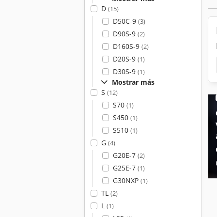
D
(15)
D50C-9
(3)
D90S-9
(2)
D160S-9
(2)
D20S-9
(1)
D30S-9
(1)
Mostrar más
S
(12)
S70
(1)
S450
(1)
S510
(1)
G
(4)
G20E-7
(2)
G25E-7
(1)
G30NXP
(1)
TL
(2)
L
(1)