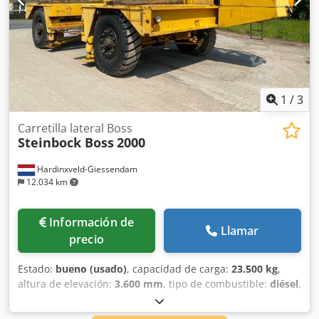
posible con cita previa. Póngase en contacto con nosotros,
nuestro equipo estará encantado de ayudarle. Posibilidad
de cambio o permuta. Máquinas compra / venta COMPRA /
VENTA DE MÁQUINAS DE PRODUCCIÓN Y METALURGIA Y
MUCHO MÁS. ¿Necesita una máquina metalúrgica de alta
calidad pero barata para su producción? ¿O quiere vender
la suya?
1
/
3
Carretilla lateral Boss
Steinbock Boss
2000
Hardinxveld-Giessendam
12.034 km
Información de
Llamar
precio
Estado:
bueno (usado)
, capacidad de carga:
23.500 kg
,
altura de elevación:
3.600 mm
, tipo de combustible:
diésel
,
tipo de mástil:
dúplex
, altura de construcción:
4.200 mm
,
Carretilla lateral, Boss 2000 Codpfexgd Aaox Ac Hjha