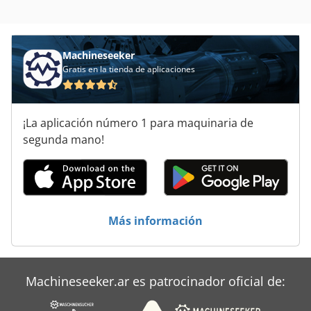
Iemca Boss 552 Hd
Koenig
Machineseeker
Gratis en la tienda de aplicaciones
Maestro
Maquina
¡La aplicación número 1 para maquinaria de
Maquina Pintabandas
segunda mano!
Patrón
Producción
Steinbock Boss Le 16
Más información
Steinbock Le 13
Tablero Principal
Machineseeker.ar es patrocinador oficial de:
Tarea Operativa