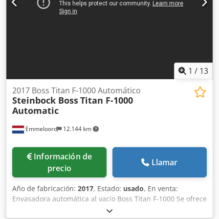
1
/
13
2017 Boss Titan F-1000 Automático
Steinbock Boss
Titan F-1000
Automatic
Emmeloord
12.144 km
Información de
Llamar
precio
Año de fabricación:
2017
, Estado:
usado
, En venta:
Envasadora automática al vacío Boss Titan F-1000 Se ofrece
en venta una envasadora automática al vacío Boss Titan F-