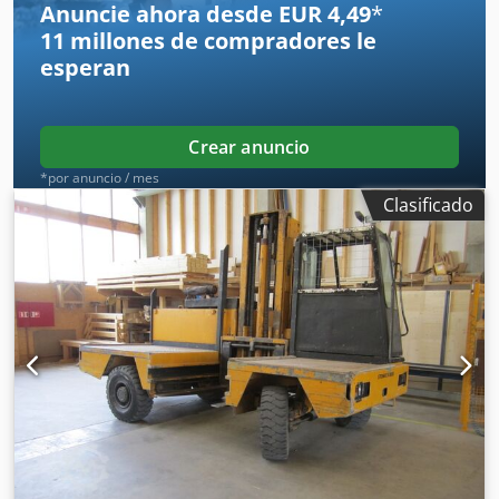
Anuncie ahora desde EUR 4,49
*
1200 x 900 x 850 mm Peso total aprox.: 130 kg
11 millones de compradores
le
esperan
Crear anuncio
*por anuncio / mes
Clasificado