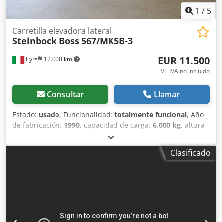
1
/
5
Carretilla elevadora lateral
Steinbock Boss
567/MK5B-3
EUR 11.500
Eyrs
12.000 km
VB IVA no incluído
Consultar
Llamar
Estado:
usado
, Funcionalidad:
totalmente funcional
, Año
de fabricación:
1990
, capacidad de carga:
6.000 kg
, altura
de elevación:
4.000 mm
, tipo de combustible:
diésel
,
fabricante de motores:
Perkins
, Equipamiento:
cabina
,
Clasificado
Cargador lateral Cedpfx Acey Eqb Ho Hoha