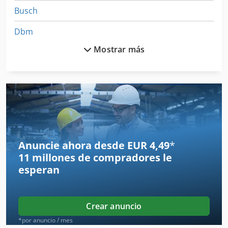
Busch
Dbm
Mostrar más
Elite
Erba
Erba Titan
Hbp
Hbs
Anuncie ahora desde EUR 4,49
*
11 millones de compradores
le
Hebilla
esperan
Hhs
Hojas
Crear anuncio
Ideal Bss
*por anuncio / mes