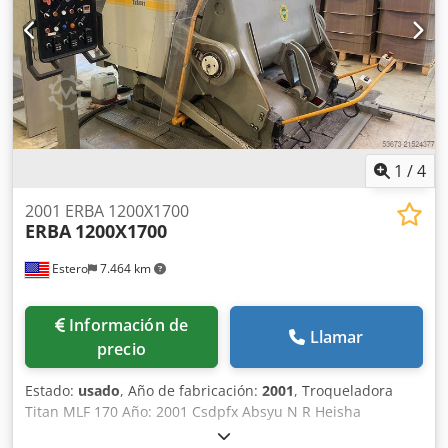
1
/
4
2001 ERBA 1200X1700
ERBA
1200X1700
Estero
7.464 km
Información de
Llamar
precio
Estado:
usado
, Año de fabricación:
2001
, Troqueladora
Titan MLF 170 Año: 2001 Csdpfx Absyu N R Heisha
Construcción robusta con mesa de corte cromada y