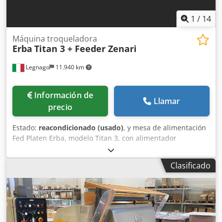
1
/
14
Máquina troqueladora
Erba
Titan 3 + Feeder Zenari
Legnago
11.940 km
Información de
Llamar
precio
Estado:
reacondicionado (usado)
, y mesa de alimentación
Fed Platen Erba, modelo Titan 3, con alimentador
automático ZENARI: tamaño 80/120, placa Picard, contador,
lubricación automática, Chodpjzc Ek Sofx Abisa 3 modos de
Clasificado
funcionamiento (continuo, individual y programado),
alimentador automático ZENARI. Todas las medidas de
seguridad. Completamente reacondicionado, como nuevo.