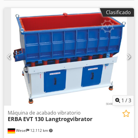
eficientes para lograr los mejores resultados en sus
procesos. Los precios son netos, más el IVA legal vigente y
Clasificado
los gastos de transporte. Las imágenes pueden mostrar la
máquina con accesorios opcionales, los cuales están
disponibles por un costo adicional. Si está interesado,
estaremos encantados de recibir su consulta. Le
asesoramos con gusto y sin compromiso. La Comisión
Europea ofrece una plataforma para la resolución
extrajudicial de litigios en línea (plataforma OS). Esta
oferta sirve exclusivamente como presentación en Internet
de nuestros productos. La negociación contractual se
realiza a través de telecomunicaciones (correo electrónico,
teléfono, mensajería). En una primera etapa, le
proporcionaremos una oferta no vinculante, con la que
también le informaremos sobre nuestras condiciones
1
/
3
generales, el aviso legal y el derecho de desistimiento,
antes de formalizar la compra o el contrato.
Máquina de acabado vibratorio
ERBA
EVT 130 Langtrogvibrator
Wesel
12.112 km