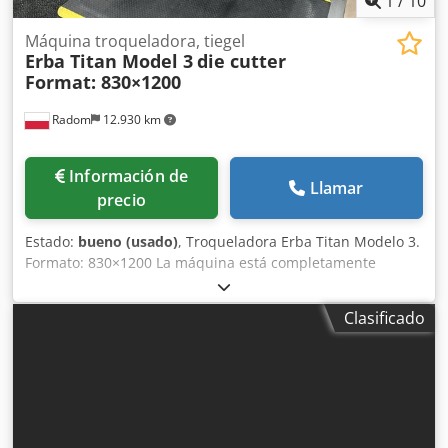
1
/
10
Máquina troqueladora, tiegel
Erba Titan Model 3
die cutter
Format: 830×1200
Radom
12.930 km
Información de
Llamar
precio
Estado:
bueno (usado)
, Troqueladora Erba Titan Modelo 3.
Formato: 830×1200 La máquina está completamente
operativa y lista para la producción. Titan es sinónimo de
potencia; es la máquina más resistente de su clase.
Clasificado
Producción en Italia. Formato en bastidor: 830×1200 mm.
Formato de la prensa: 855×1230 mm. Peso: 6900 kg.
Alimentación: 380 V. Número de ciclos: 900-1400/h.
Potencia instalada: 5,5 kW. Equipamiento: – Embrague y
freno electromagnéticos. – Panel de control. – 3 modos de
funcionamiento: simple, continuo y con retardo de