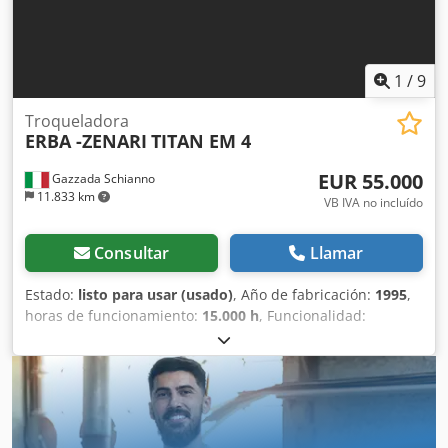
1
/
9
Troqueladora
ERBA -ZENARI
TITAN EM 4
EUR 55.000
Gazzada Schianno
11.833 km
VB IVA no incluído
Consultar
Llamar
Estado:
listo para usar (usado)
, Año de fabricación:
1995
,
horas de funcionamiento:
15.000 h
, Funcionalidad:
totalmente funcional
, anchura de trabajo:
1.430 mm
, tipo
de corriente de entrada:
trifásico
, ancho total:
5.000 mm
,
longitud total:
5.500 mm
, altura total:
2.100 mm
, peso
total:
4.000 kg
, tensión de entrada:
380 V
, Troqueladora
plana automática con alimentador de hojas, adecuada
para cartulina y cartón ondulado. La máquina está en