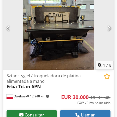
1
/
9
Sztanctygiel / troqueladora de platina
alimentada a mano
Erba
Titan 6PN
EUR 30.000
Otrębusy
12.948 km
EUR 37.500
EXW VB IVA no incluído
Consultar
Llamar