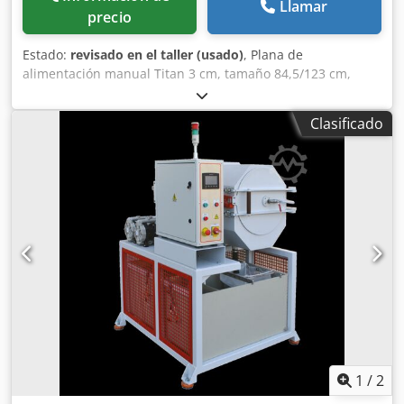
Llamar
precio
Estado:
revisado en el taller (usado)
, Plana de
alimentación manual Titan 3 cm, tamaño 84,5/123 cm,
marco autocentrante, embrague de activación neumático,
placa Picard de 5 mm, contador, 3 modos de trabajo:
Clasificado
simple, continuo, temporizado, todas las medidas de
seguridad, conforme a CE. Máquina revisada. Chsdpfx
Asyfn Tuebija
1
/
2