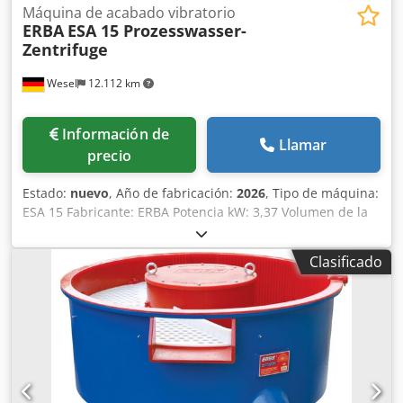
Máquina de acabado vibratorio
ERBA
ESA 15 Prozesswasser-
Zentrifuge
Wesel
12.112 km
Información de
Llamar
precio
Estado:
nuevo
, Año de fabricación:
2026
, Tipo de máquina:
ESA 15 Fabricante: ERBA Potencia kW: 3,37 Volumen de la
cesta de lodos: 15 l Cjdpfeyq Rd Tsx Abijha Descripción: La
centrífuga de recirculación ESA 15 de ERBA (Nº de patente:
Clasificado
201606464) es una unidad profesional de tratamiento de
aguas de proceso para instalaciones de acabado
vibratorio. Dispone de un depósito de aguas residuales
con agitador, así como un depósito de agua limpia, y
puede producir hasta 600 L de agua fresca por hora. Las
partículas de suciedad se separan del agua de proceso
con una fuerza de 1500 g y se eliminan en forma de torta
de sólidos. El control programable por PLC (pantalla táctil)