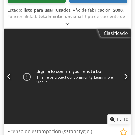
Estado:
listo para usar (usado)
, Año de fabricación:
2000
,
Funcionalidad:
totalmente funcional
, tipo de corriente de
entrada:
trifásico
, Equipamiento:
Marcado CE
, Máquina de
corte Erba Titan 6PN Chsdpfjxb A Nhsx Abiea Año de
Clasificado
fabricación: 2000 Especificaciones técnicas: • Tamaño
máximo de la lámina: 1210 x 1700 mm • Embrague y freno
neumáticos • Placa de corte endurecida • Montaje del
troquel: atornillado al cuerpo de la máquina • Tres modos
de funcionamiento • Bomba de lubricación central •
Sistema de seguridad láser Máquina en buenas
condiciones técnicas, totalmente funcional y lista para su
uso. Ideal para empresas con volúmenes de producción
medios a altos. PRECIO EX FABRICA POLONIA: 30.000 EUR
1
/
10
Prensa de estampación (sztanctygiel)