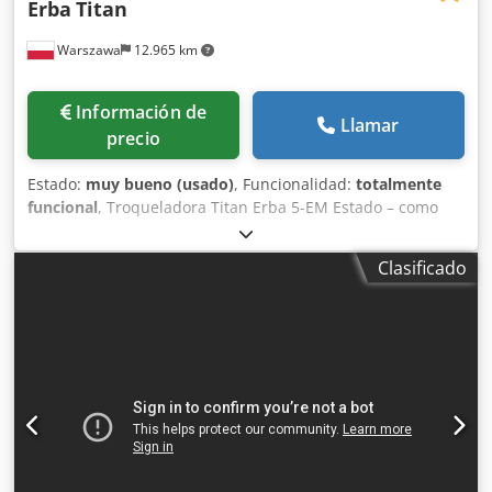
Erba
Titan
Warszawa
12.965 km
Información de
Llamar
precio
Estado:
muy bueno (usado)
, Funcionalidad:
totalmente
funcional
, Troqueladora Titan Erba 5-EM Estado – como
nueva La máquina fue fabricada en 1977. Revisión general
completa realizada en 2007 en Alemania por la empresa
Clasificado
Broth. * Formato máximo de hoja: 1600 × 1000 mm *
Sistema de seguridad * Modos de trabajo: temporizador /
ciclo único / funcionamiento continuo Bastidor de sujeción
rápida Embrague electromagnético Cedozazvlopfx Abijha