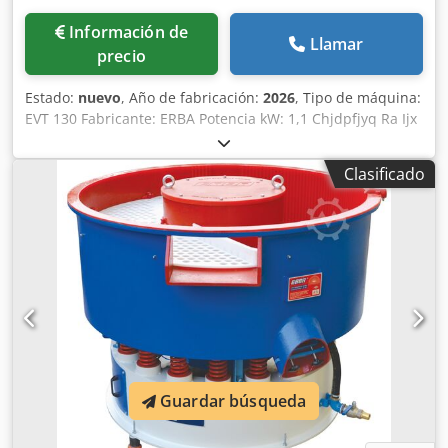
Información de
Llamar
precio
Estado:
nuevo
, Año de fabricación:
2026
, Tipo de máquina:
EVT 130 Fabricante: ERBA Potencia kW: 1,1 Chjdpfjyq Ra Ijx
Abija Volumen total: 130 l. Descripción: La máquina de
acabado vibratorio tipo canal largo EVT 130 de ERBA está
Clasificado
equipada con un revestimiento de poliuretano fundido en
caliente, de larga duración. El vaciado y la separación se
realizan mediante descarga inferior (manual/neumática).
Mediante tabiques divisores insertables, el recipiente de
trabajo puede subdividirse en compartimentos para el
procesamiento individual de piezas. La máquina dispone
de un armario eléctrico de control y puede equiparse
opcionalmente con un sistema de control de procesos
totalmente automático mediante PLC. A solicitud, se puede
instalar una suspensión reforzada y un motor potenciado
para cargas mayores. La velocidad del motor puede
Guardar búsqueda
ajustarse de manera continua mediante un convertidor de
frecuencia (opcional). Como socio experimentado, le