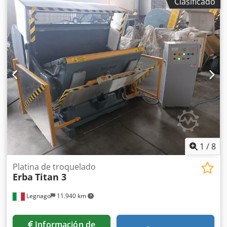
Clasificado
continuo, temporizado), carenado total, placa de contra-
troquelado, máquina completamente revisada. Chjdpsxd T
Dbofx Abiea
1
/
8
Platina de troquelado
Erba
Titan 3
Legnago
11.940 km
Información de