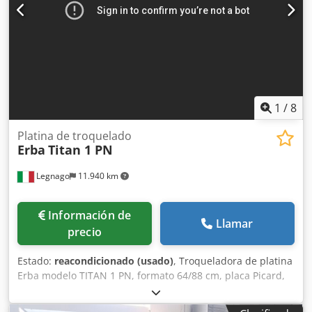
apertura. – Lubricación central. – Protecciones de
seguridad adicionales y dos tapetes de seguridad. –
Herramientas de servicio. Chjdpfx Ajw D E Rvjbioa – Chapa
dura para la prensa.
1
/
8
Platina de troquelado
Erba
Titan 1 PN
Legnago
11.940 km
Información de
Llamar
precio
Estado:
reacondicionado (usado)
, Troqueladora de platina
Erba modelo TITAN 1 PN, formato 64/88 cm, placa Picard,
ajuste milimétrico de presión, lubricación centralizada,
bastidor autocentrante, 3 modos de trabajo (simple,