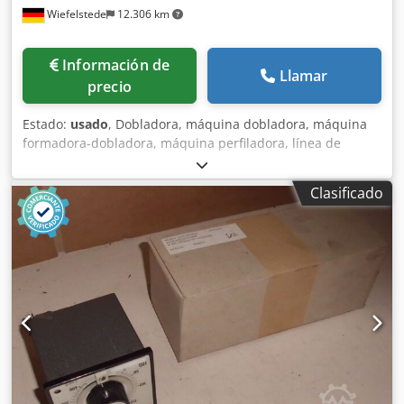
Wiefelstede
12.306 km
Información de
Llamar
precio
Estado:
usado
, Dobladora, máquina dobladora, máquina
formadora-dobladora, máquina perfiladora, línea de
perfilado, fabricación de lamelas, fabricación de persianas,
secador, secador infrarrojo. -Secador infrarrojo: utilizado
Clasificado
para el recubrimiento en polvo en la fabricación de
lamelas/persianas. -Fabricante: Himmel, modelo HA 5-2-
9/500 -Motor con reductor: WEG 0,37 kW -Dimensiones:
880/1050/A2200 mm Cedpfxogal A Io Alnerf -Peso: 308 kg