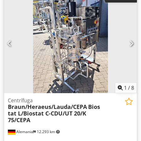
hidráulica, año 1989 Transportador transversal de troncos
de 4 cadenas, aprox. 7 m de largo, año 1980
Individualizador de troncos de 5 cadenas, aprox. 1,40 m de
largo, año 1980 Carro de tensión Mayerhofer tipo VH con
carro auxiliar, año 2002 Transportador de rodillos de sierra
motorizado, 4 m de largo, 1,60 m de ancho, año 1980
Transportador de rodillos de sierra motorizado, 1,60 m de
ancho, aprox. 15 m de largo con expulsor integrado de 5
cadenas Transportador transversal de 5 cadenas, aprox. 6
m de largo, para tablas laterales, año 1980 Equipo de
afilado compuesto por: Máquina tensora de sierras de
sierra Meinert PH4D, año 1967 Codpfx Alev I D Ezonorf
Automatizador tensor de sierras Vollmer AT
1
/
8
Centrífuga
Braun/Heraeus/Lauda/CEPA
Bios
tat L/Biostat C-CDU/UT 20/K
75/CEPA
Alemania
12.293 km