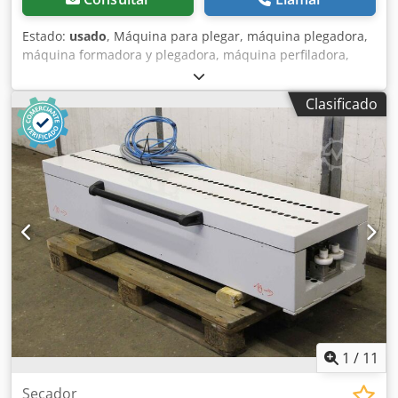
Estado:
usado
, Máquina para plegar, máquina plegadora,
máquina formadora y plegadora, máquina perfiladora,
línea de perfilado, fabricación de lamelas, fabricación de
persianas -Medidor de longitud: utilizado para la
Clasificado
fabricación de lamelas/persianas -Codificador rotatorio:
Heidenhain ROD 426.003 - 1000 -Componentes
neumáticos: fabricante Festo -Dimensiones: 350/400/A1130
mm Crjdpegal A Defx Alnjf -Peso: 80 kg
1
/
11
Secador