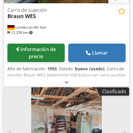
Carro de sujeción
Braun
WES
Landau an der Isar
12.258 km
Información de
Llamar
precio
Año de fabricación:
1993
, Estado:
bueno (usado)
, Carro de
tensión Braun WES totalmente hidráulico con carro auxiliar
con rieles ancho de vía: 79 cm Codjfuh Dyepfx Alnorf en
buen estado, disponible de inmediato Consulte también
Clasificado
mis otros anuncios. Estaré encantado de atender su
consulta.