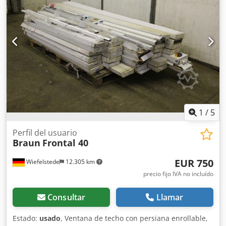
presión: 400 mm y superior Ancho de corte: 250 mm a la
izquierda de la hoja de sierra y 250 mm a la derecha de la
hoja de sierra Crodpjdfcv Iefx Alnjf con dispositivo de corte
central documentación técnica completa se adjuntarán
fotos originales.
1
/
5
Perfil del usuario
Braun
Frontal 40
EUR 750
Wiefelstede
12.305 km
precio fijo IVA no incluído
Consultar
Llamar
Estado:
usado
, Ventana de techo con persiana enrollable,