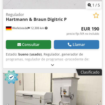
1
/
5
Regulador
Hartmann & Braun
Digitric P
EUR 190
Wiefelstede
12.306 km
precio fijo IVA no incluído
Consultar
Llamar
Estado:
bueno (usado)
, Regulador, generador de
programas, regulador de programas -procedente de:
liquidación de almacén -Digitric P -Modelo: 61411BA-
Número de serie: E11 S42 522 -Tensión: 220 V Crodpfxjd
Clasificado
Hacko Alnsf -Dimensiones: 100/205/A100 mm -Peso: 680 g