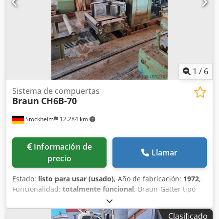
1
/
6
Sistema de compuertas
Braun
CH6B-70
Stockheim
12.284 km
Información de
Llamar
precio
Estado:
listo para usar (usado)
, Año de fabricación:
1972
,
Funcionalidad:
totalmente funcional
, Braun-Gatter tipo
CH6B-70, año 1972 Bastidor oscilante sin ajuste de ancho
con cuña divisora tensor de sierra - presión lateral
Clasificado