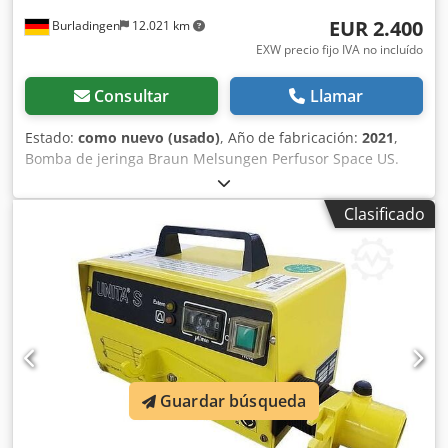
EUR 2.400
Burladingen
12.021 km
EXW precio fijo IVA no incluído
Consultar
Llamar
Estado:
como nuevo (usado)
, Año de fabricación:
2021
,
Bomba de jeringa Braun Melsungen Perfusor Space US.
Fuente de alimentación SP US III (REF 8713112D). Space
Pole Clamp (Speed Clamp) (REF 8713131). Sin usar en su
Clasificado
embalaje original. Incluye garantía de funcionamiento.
Crodpfx Aewutvzolnef
Guardar búsqueda