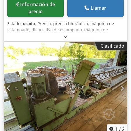
Información de
Llamar
precio
Estado:
usado
, Prensa, prensa hidráulica, máquina de
estampado, dispositivo de estampado, máquina de
perforación, prensa de línea, unidad de estampado,
prensa de múltiples cabezales, sistema de estampado
Clasificado
para máquina formadora de dobleces, máquina
perfiladora, línea de perfilado, fabricación de lamelas,
fabricación de persianas -Entrega: en el estado actual, tal
como se inspeccionó -La prensa se entrega sin unidad
hidráulica, pero se puede suministrar con un recargo -
Incluye herramientas Csdpegfwgisfx Alnsrf -2 prensas -
Ambas son desplazables: 500 mm -Para trabajos de
estampado pequeños -Dimensiones: 1230/2020/A1100 mm
-Peso: 986 kg
1
/
2