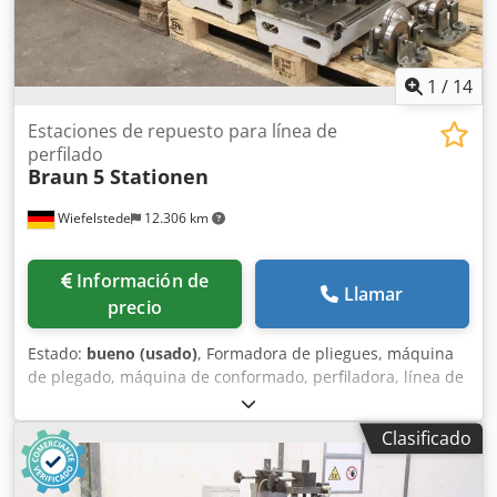
1
/
14
Estaciones de repuesto para línea de
perfilado
Braun
5 Stationen
Wiefelstede
12.306 km
Información de
Llamar
precio
Estado:
bueno (usado)
, Formadora de pliegues, máquina
de plegado, máquina de conformado, perfiladora, línea de
perfilado, fabricación de lamas, fabricación de persianas -
Línea de perfilado: estaciones de recambio para ID26309 -
Clasificado
Perfiladora: construcción maciza, utilizada para la
fabricación de lamas / persianas -Estaciones de perfilado
inferiores: 5 unidades -Eje motriz: Ø 35 mm -Dimensiones: