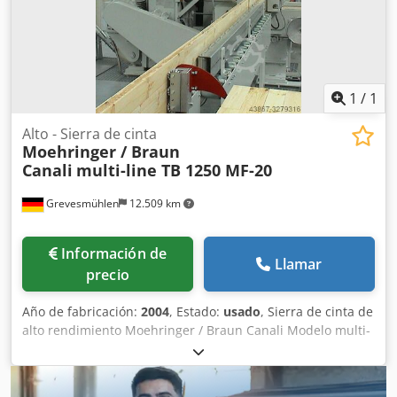
1
/
1
Alto - Sierra de cinta
Moehringer / Braun
Canali
multi-line TB 1250 MF-20
Grevesmühlen
12.509 km
Información de
Llamar
precio
Año de fabricación:
2004
, Estado:
usado
, Sierra de cinta de
alto rendimiento Moehringer / Braun Canali Modelo multi-
línea TB 1250 MF-20 Diámetro de los rodillos: 1250 mm
Ancho de los rodillos: 150 mm Velocidad de la hoja de
sierra: 28-50 m/s Potencia de conexión: aproximadamente