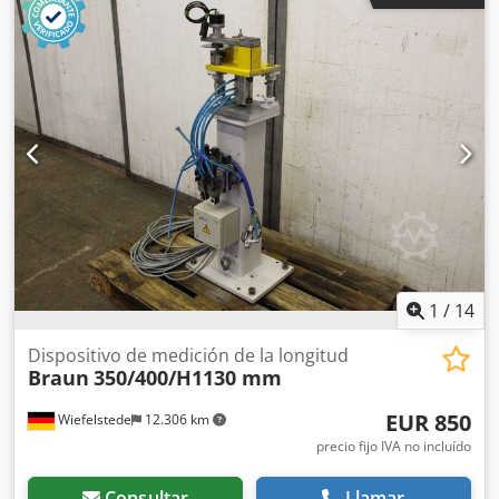
fabricación de lamas/persianas. -Dimensiones:
2950/800/1920 mm (alto) -Peso: 484 kg
1
/
14
Dispositivo de medición de la longitud
Braun
350/400/H1130 mm
EUR 850
Wiefelstede
12.306 km
precio fijo IVA no incluído
Consultar
Llamar