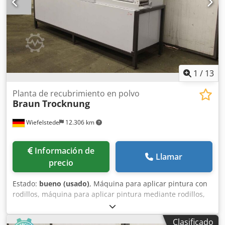
1
/
13
Planta de recubrimiento en polvo
Braun
Trocknung
Wiefelstede
12.306 km
Información de
Llamar
precio
Estado:
bueno (usado)
, Máquina para aplicar pintura con
rodillos, máquina para aplicar pintura mediante rodillos,
instalación para recubrimiento en polvo. Cjdpfxjgal Ago
Alnjrf -Secado y extracción de aire: utilizada para la
Clasificado