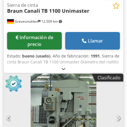
Sierra de cinta
Braun Canali
TB 1100 Unimaster
Grevesmühlen
12.509 km
Información de
Llamar
precio
Estado:
bueno (usado)
, Año de fabricación:
1991
, Sierra de
cinta Braun Canali TB 1100 Unimaster Diámetro del rodillo
1100mm Csdpsucnt Hsfx Alnsrf Con mesa giratoria para
corte diagonal desmontada de nuestro almacén en 23936
Clasificado
Grevesmühlen