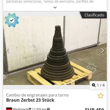
persianas venecianas, lamas de persiana, perfiles de
persiana -Diversos perfiles -Frontal 40: kit de manija alta
Csdpfsd Tgavex Alnerf -Dimensiones, consultar: fotos/lista
Clasificado
de piezas -Venta: completo -Dimensiones: 2800/1150/A550
mm -Peso: 188 kg
1
/
4
Cambio de engranajes para torno
Braun Zerbst
23 Stück
EUR 450
Wiefelstede
12.305 km