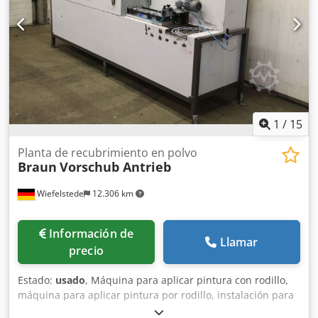
1
/
15
Planta de recubrimiento en polvo
Braun
Vorschub Antrieb
Wiefelstede
12.306 km
Información de
Llamar
precio
Estado:
usado
, Máquina para aplicar pintura con rodillo,
máquina para aplicar pintura por rodillo, instalación para
recubrimiento en polvo. -Instalación para recubrimiento