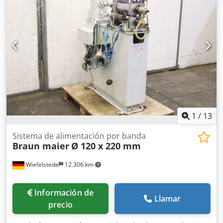
4x 700/390/Alt.400 mm 2x 300/200/Alt.160 mm -Peso: 702
kg Cjdopvqy Djpfx Alnorf
1
/
13
Sistema de alimentación por banda
Braun maier
Ø 120 x 220 mm
Wiefelstede
12.306 km
Información de
Llamar
precio