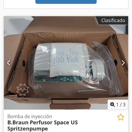
Clasificado
1
/
3
Bomba de inyección
B.Braun
Perfusor Space US
Spritzenpumpe