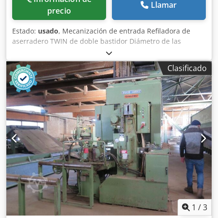
Llamar
precio
Estado:
usado
, Mecanización de entrada Refiladora de
aserradero TWIN de doble bastidor Diámetro de las
sierras: 120 mm Crodpfx Aeyxywtslnef
Clasificado
1
/
3