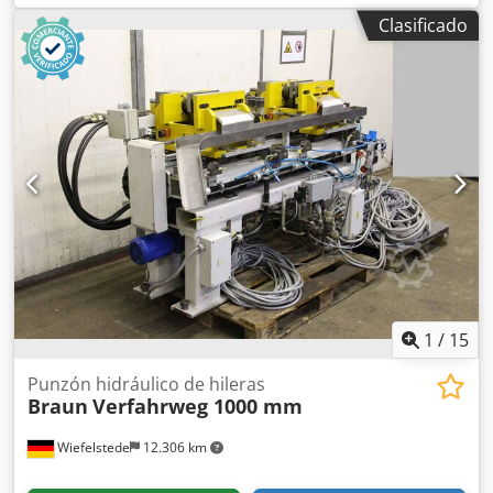
en polvo: utilizada para la fabricación de lamas/persianas.
Clasificado
-Componentes neumáticos: fabricante Festo. Credpfx Aljgal
Anonsf -Motorreductor: WEG, 0,25 kW. -Dimensiones:
3400/850/A1935 mm. -Peso: 746 kg.
1
/
15
Punzón hidráulico de hileras
Braun
Verfahrweg 1000 mm
Wiefelstede
12.306 km