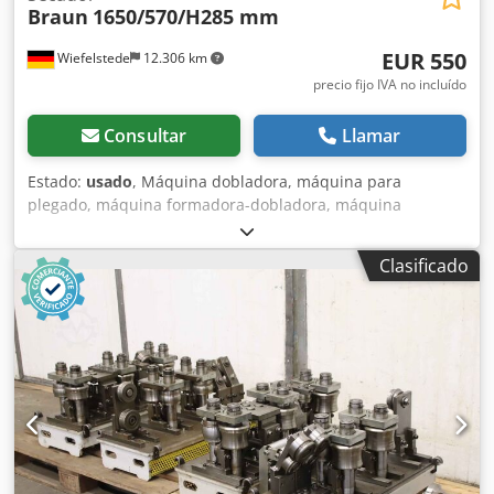
Braun
1650/570/H285 mm
EUR 550
Wiefelstede
12.306 km
precio fijo IVA no incluído
Consultar
Llamar
Estado:
usado
, Máquina dobladora, máquina para
plegado, máquina formadora-dobladora, máquina
perfiladora, línea de perfilado, fabricación de lamelas,
fabricación de persianas, secadora, secadora infrarroja,
Clasificado
recubrimiento en polvo. -Entrega: en el estado actual, tal
como se ha inspeccionado. -Conector dañado: ver las fotos.
Crodsgbaaropfx Alnjf -Secadora: utilizada para el
recubrimiento en polvo en la fabricación de
lamelas/persianas. -Dimensiones: 1650/570/A285 mm. -
Peso: 124 kg.