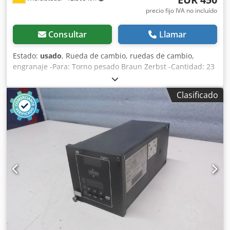
precio fijo IVA no incluído
Consultar
Llamar
Estado:
usado
, Rueda de cambio, ruedas de cambio,
engranaje -Para: Torno pesado Braun Zerbst -Cantidad: 23
ruedas de cambio -Módulo: mm Csdpfxod Sikms Alnerf -
Dimensiones: 530/530/H735 mm -Peso: 144 kg
Clasificado