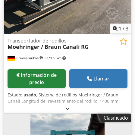
1
/
3
Transportador de rodillos
Moehringer / Braun Canali
RG
Grevesmühlen
12.509 km
Información de
Llamar
precio
Estado:
usado
, Sistema de rodillos Moehringer / Braun
Canali Longitud del revestimiento del rodillo: 1400 mm
Distancia entre rodillos: 700 mm Longitud total:
aproximadamente 11000 mm Csdpfjdffnhex Alnorf
Clasificado