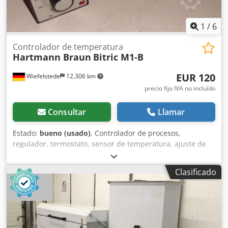
1
/
6
Controlador de temperatura
Hartmann Braun
Bitric M1-B
EUR 120
Wiefelstede
12.306 km
precio fijo IVA no incluído
Consultar
Llamar
Estado:
bueno (usado)
, Controlador de procesos,
regulador, termostato, sensor de temperatura, ajuste de
temperatura -Tipo: Bitric M1-B -Valor de ajuste: de 0 a 400
°C -Energía auxiliar: 220 V 50/60 Hz 5 VA -Salida: 1 contacto
Clasificado
conmutador, máx. 220 VCA, 4 A, 900 W -Precio: por unidad
-Cantidad: 3 unidades disponibles Cjdpfxeb A Nfyj Alnsrf -
Peso: 1,1 kg