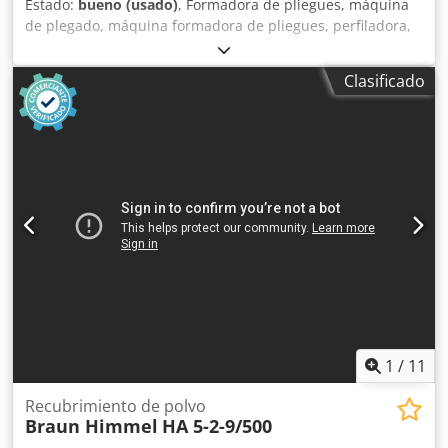
Estado:
bueno (usado)
, Formadora de pliegues, máquina
de plegado, máquina formadora de pliegues, perfiladora,
línea de perfilado, producción de lamas, fabricación de
persianas, inserción de rodillos, desenrollador,
Clasificado
desenrollador motorizado para procesamiento de chapa,
desenrollador motorizado, desenrollador de bobinas,
desenrollador de chapa, alimentador de cinta, línea de
cinta para prensa excéntrica, prensa hidráulica -Línea de
perfilado: inserción de rodillos con sistema de agua de
refrigeración / agua caliente, procedente de fabricación de
lamas / persianas -Cabezas de sellado: maier tipo DX 215 L
/ DX 215 R -Rodillos: Ø 120 x 220 mm Credpfx Aspwnf
Nslnef -Accionamiento: 1,1 kW -Componentes individuales:
ver fotos -Eje de transmisión: Ø 35 mm -Dimensiones:
1120/405/1310 mm -Peso: 312 kg
1
/
11
Recubrimiento de polvo
Braun Himmel
HA 5-2-9/500