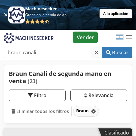
Machineseeker
A la aplicación
Gratis en la tienda de aplicaciones
Vender
Buscar
Braun Canali de segunda mano en
venta
(23)
Filtro
Relevancia
Braun
Eliminar todos los filtros
Clasificado