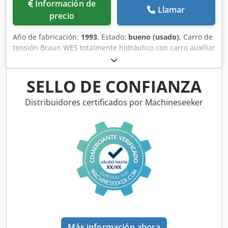
Información de
Llamar
precio
Año de fabricación:
1993
, Estado:
bueno (usado)
, Carro de
tensión Braun WES totalmente hidráulico con carro auxiliar
con rieles ancho de vía: 79 cm Cedpfxsfuh Dyo Ag Eeha en
buen estado, disponible de inmediato Consulte también
mis otros anuncios. Estaré encantado de atender su
SELLO DE CONFIANZA
consulta.
Distribuidores certificados por Machineseeker
Más información ahora