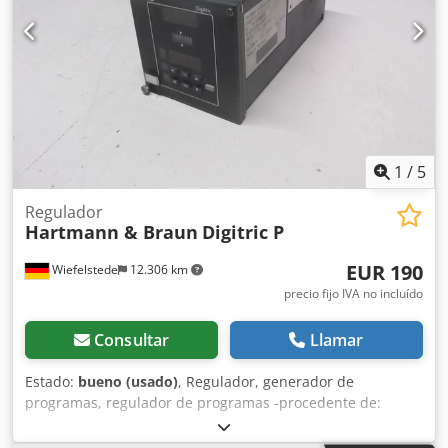
1
/
5
Regulador
Hartmann & Braun
Digitric P
EUR 190
Wiefelstede
12.306 km
precio fijo IVA no incluído
Consultar
Llamar
Estado:
bueno (usado)
, Regulador, generador de
programas, regulador de programas -procedente de:
liquidación de almacén -Digitric P -Modelo: 61411BA-
Número de serie: E11 S42 522 Csdpfxed Hacko Ag Esha -