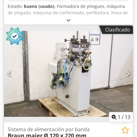
Estado:
bueno (usado)
, Formadora de pliegues, máquina
de plegado, máquina de conformado, perfiladora, línea de
perfilado, fabricación de lamas, fabricación de persianas -
Línea de perfilado: estaciones de recambio para ID26309 -
Clasificado
Perfiladora: construcción maciza, utilizada para la
fabricación de lamas / persianas -Estaciones de perfilado
inferiores: 5 unidades Chedopvqy Dspfx Ag Esa -Eje motriz:
Ø 35 mm -Dimensiones: 4x 700/390/Alt.400 mm 2x
300/200/Alt.160 mm -Peso: 702 kg
1
/
13
Sistema de alimentación por banda
Braun maier
Ø 120 x 220 mm