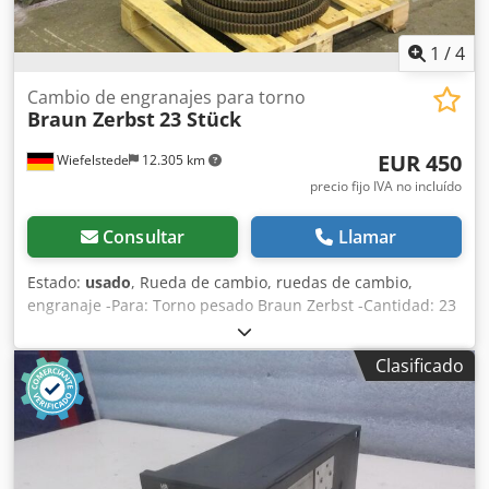
1
/
4
Cambio de engranajes para torno
Braun Zerbst
23 Stück
EUR 450
Wiefelstede
12.305 km
precio fijo IVA no incluído
Consultar
Llamar
Estado:
usado
, Rueda de cambio, ruedas de cambio,
engranaje -Para: Torno pesado Braun Zerbst -Cantidad: 23
ruedas de cambio -Módulo: mm -Dimensiones:
530/530/H735 mm -Peso: 144 kg Csdped Sikmofx Ag Ejha
Clasificado