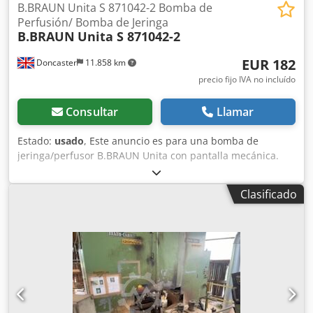
B.BRAUN Unita S 871042-2 Bomba de
Perfusión/ Bomba de Jeringa
B.BRAUN
Unita S 871042-2
EUR 182
Doncaster
11.858 km
precio fijo IVA no incluído
Consultar
Llamar
Estado:
usado
, Este anuncio es para una bomba de
jeringa/perfusor B.BRAUN Unita con pantalla mecánica.
AVISO DEL VENDEDOR: Si dispone de una oferta rival para
este artículo, siempre intentaremos superarla. Los
Clasificado
artículos se venden "tal como están". El Perfusor es una
bomba de infusión de jeringa médica diseñada para la
administración precisa y controlada de medicamentos y
líquidos a los pacientes. Estos dispositivos se utilizan
habitualmente en cuidados críticos, anestesia,
emergencias, quirófanos, unidades neonatales,
pediátricas y de cuidados intensivos para adultos, para
administrar infusiones de bajo volumen (como sedantes,