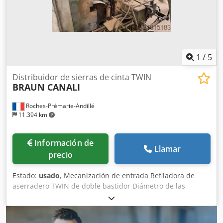
analgésicos, vasopresores), donde la precisión es esencial.
Nombre del anuncio: B.BRAUN Unita S 871042-2 Perfusor/
Bomba de jeringa Chjdsxzibwspfx Ag Eea
1
/
5
Distribuidor de sierras de cinta TWIN
BRAUN CANALI
Roches-Prémarie-Andillé
11.394 km
Información de
Llamar
precio
Estado:
usado
, Mecanización de entrada Refiladora de
aserradero TWIN de doble bastidor Diámetro de las
sierras: 120 mm Codpeyxywtsfx Ag Esha