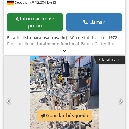
Stockheim
12.284 km
Información de
Llamar
precio
Estado:
listo para usar (usado)
, Año de fabricación:
1972
,
Funcionalidad:
totalmente funcional
, Braun-Gatter tipo
CH6B-70, año 1972 Bastidor oscilante sin ajuste de ancho
con cuña divisora tensor de sierra - presión lateral
Clasificado
hidráulica, año 1989 Transportador transversal de troncos
de 4 cadenas, aprox. 7 m de largo, año 1980
Individualizador de troncos de 5 cadenas, aprox. 1,40 m de
largo, año 1980 Carro de tensión Mayerhofer tipo VH con
carro auxiliar, año 2002 Transportador de rodillos de sierra
motorizado, 4 m de largo, 1,60 m de ancho, año 1980
Transportador de rodillos de sierra motorizado, 1,60 m de
ancho, aprox. 15 m de largo Chedpfjv I D Ezox Ag Esa con
expulsor integrado de 5 cadenas Transportador
Guardar búsqueda
transversal de 5 cadenas, aprox. 6 m de largo, para tablas
laterales, año 1980 Equipo de afilado compuesto por:
Máquina tensora de sierras de sierra Meinert PH4D, año