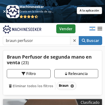
Machineseeker
A la aplicación
Gratis en la tienda de aplicaciones
Vender
Buscar
Braun Perfusor de segunda mano en
venta
(23)
Filtro
Relevancia
Braun
Eliminar todos los filtros
Clasificado