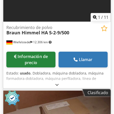
Chedopwnf Njpfx Ag Eea -Peso: 312 kg
1
/
11
Recubrimiento de polvo
Braun Himmel
HA 5-2-9/500
Wiefelstede
12.306 km
Información de
Llamar
precio
Estado:
usado
, Dobladora, máquina dobladora, máquina
formadora-dobladora, máquina perfiladora, línea de
perfilado, fabricación de lamelas, fabricación de persianas,
secador, secador infrarrojo. -Secador infrarrojo: utilizado
Clasificado
para el recubrimiento en polvo en la fabricación de
lamelas/persianas. -Fabricante: Himmel, modelo HA 5-2-
9/500 Chedpfogal A Ijx Ag Eoa -Motor con reductor: WEG
0,37 kW -Dimensiones: 880/1050/A2200 mm -Peso: 308 kg