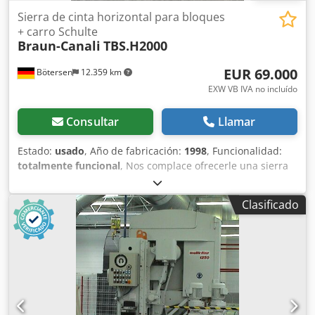
Sierra de cinta horizontal para bloques
+ carro Schulte
Braun-Canali
TBS.H2000
EUR 69.000
Bötersen
12.359 km
EXW VB IVA no incluído
Consultar
Llamar
Estado:
usado
, Año de fabricación:
1998
, Funcionalidad:
totalmente funcional
, Nos complace ofrecerle una sierra
horizontal Braun-Canali, un modelo poco común, con un
ancho de corte de aproximadamente 200 cm.
Clasificado
Teóricamente, la máquina puede cortar troncos de hasta
250 cm de diámetro, ya que el cabezal de la sierra puede
elevarse considerablemente. Chjdpfx Agoykrdze Eoa
Diámetro de la rueda: aproximadamente 140 cm; anchuras
de la hoja de sierra: 130–160 cm. El sistema de ajuste de
grosor/altura ha sido reconstruido, con una nueva
transmisión y nuevos componentes electrónicos para el
cálculo del grosor (véase las imágenes). Disponemos de