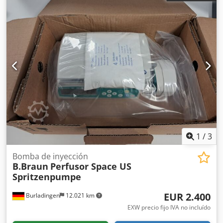
1
/
3
Bomba de inyección
B.Braun
Perfusor Space US
Spritzenpumpe
EUR 2.400
Burladingen
12.021 km
EXW precio fijo IVA no incluído