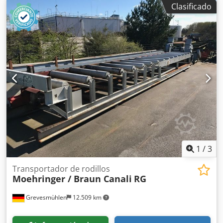
Clasificado
sierra: 28-50 m/s Potencia de conexión: aproximadamente
45 kW Rodillos de avance: 2 x 4 Altura de los rodillos: 200
mm Altura de corte hasta el borde inferior de la guía de
presión: 400 mm o más Ancho de corte: 250 mm a la
izquierda de la hoja de sierra y 250 mm a la derecha de la
hoja de sierra con dispositivo de corte central
documentación técnica completa se adjuntarán fotografías
originales Csdpfxjdfcryo Ag Esha
1
/
3
Transportador de rodillos
Moehringer / Braun Canali
RG
Grevesmühlen
12.509 km