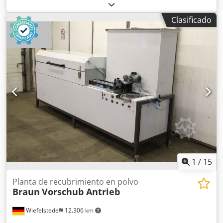
temperatura -Tipo: Bitric M1-B -Valor de ajuste: de 0 a 400
°C -Energía auxiliar: 220 V 50/60 Hz 5 VA -Salida: 1 contacto
Clasificado
conmutador, máx. 220 VCA, 4 A, 900 W -Precio: por unidad
-Cantidad: 3 unidades disponibles Chsdpfxsb A Nfye Ag
Eea -Peso: 1,1 kg
1
/
15
Planta de recubrimiento en polvo
Braun
Vorschub Antrieb
Wiefelstede
12.306 km