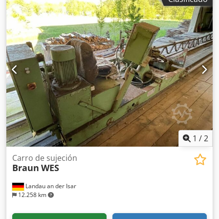
Velocidad de la hoja de sierra: 28-50 m/s Potencia de
conexión: aprox. 45 kW Rodillos de avance: 2 x 4 Altura de
los rodillos: 200 mm Altura de corte hasta el borde inferior
de la guía de presión: 400 mm y superior Ancho de corte:
250 mm a la izquierda de la hoja de sierra y 250 mm a la
derecha de la hoja de sierra con dispositivo de corte
central documentación técnica completa se adjuntarán
fotos originales.
1
/
2
Carro de sujeción
Braun
WES
Landau an der Isar
12.258 km