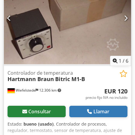
1
/
6
Controlador de temperatura
Hartmann Braun
Bitric M1-B
EUR 120
Wiefelstede
12.306 km
precio fijo IVA no incluído
Consultar
Llamar
Estado:
bueno (usado)
, Controlador de procesos,
regulador, termostato, sensor de temperatura, ajuste de