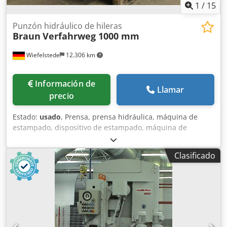
1
/
15
Punzón hidráulico de hileras
Braun
Verfahrweg 1000 mm
Wiefelstede
12.306 km
Información de
Llamar
precio
Estado:
usado
, Prensa, prensa hidráulica, máquina de
estampado, dispositivo de estampado, máquina de
perforación, prensa de línea, unidad de estampado,
prensa de múltiples cabezales, sistema de estampado
Clasificado
para máquina formadora de dobleces, máquina
perfiladora, línea de perfilado, fabricación de lamelas,
fabricación de persianas -Entrega: en el estado actual, tal
como se inspeccionó -La prensa se entrega sin unidad
hidráulica, pero se puede suministrar con un recargo -
Incluye herramientas Chsdpjgfwgijfx Ag Eoa -2 prensas -
Ambas son desplazables: 500 mm -Para trabajos de