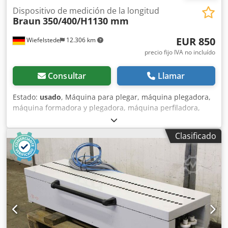
Dispositivo de medición de la longitud
Braun
350/400/H1130 mm
EUR 850
Wiefelstede
12.306 km
precio fijo IVA no incluído
Consultar
Llamar
Estado:
usado
, Máquina para plegar, máquina plegadora,
máquina formadora y plegadora, máquina perfiladora,
línea de perfilado, fabricación de lamelas, fabricación de
persianas -Medidor de longitud: utilizado para la
Clasificado
fabricación de lamelas/persianas -Codificador rotatorio:
Heidenhain ROD 426.003 - 1000 Cjdegal A Dopfx Ag Ejha -
Componentes neumáticos: fabricante Festo -Dimensiones:
350/400/A1130 mm -Peso: 80 kg