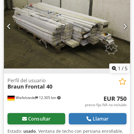
1
/
5
Perfil del usuario
Braun
Frontal 40
EUR 750
Wiefelstede
12.305 km
precio fijo IVA no incluído
Consultar
Llamar
Estado:
usado
, Ventana de techo con persiana enrollable,