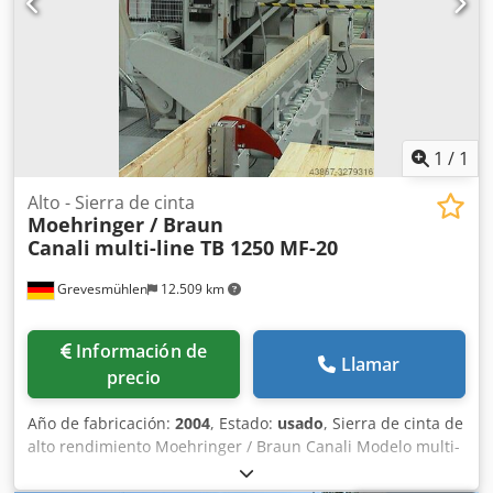
estampado pequeños -Dimensiones: 1230/2020/A1100 mm
-Peso: 986 kg
1
/
1
Alto - Sierra de cinta
Moehringer / Braun
Canali
multi-line TB 1250 MF-20
Grevesmühlen
12.509 km
Información de
Llamar
precio
Año de fabricación:
2004
, Estado:
usado
, Sierra de cinta de
alto rendimiento Moehringer / Braun Canali Modelo multi-
línea TB 1250 MF-20 Diámetro de los rodillos: 1250 mm
Ancho de los rodillos: 150 mm Velocidad de la hoja de