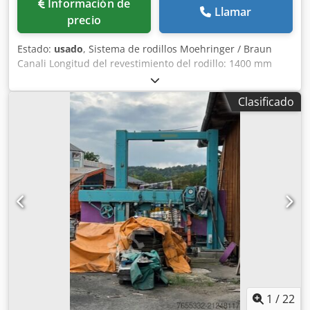
Información de
Llamar
precio
Estado:
usado
, Sistema de rodillos Moehringer / Braun
Canali Longitud del revestimiento del rodillo: 1400 mm
Chsdpfjdffnhex Ag Eja Distancia entre rodillos: 700 mm
Longitud total: aproximadamente 11000 mm
Clasificado
1
/
22