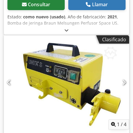
Consultar
Llamar
Estado:
como nuevo (usado)
, Año de fabricación:
2021
,
Bomba de jeringa Braun Melsungen Perfusor Space US.
Fuente de alimentación SP US III (REF 8713112D). Space
Pole Clamp (Speed Clamp) (REF 8713131). Sin usar en su
Clasificado
embalaje original. Incluye garantía de funcionamiento.
Csdpfswutvzox Ag Esha
1
/
4