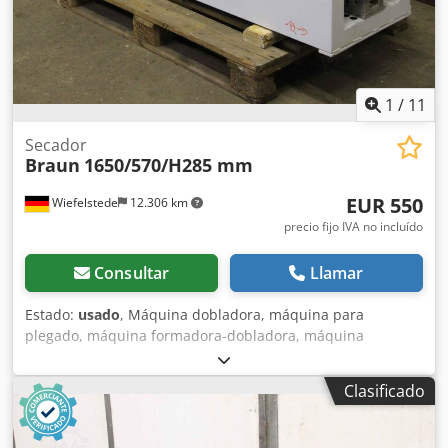
1
/
11
Secador
Braun
1650/570/H285 mm
EUR 550
Wiefelstede
12.306 km
precio fijo IVA no incluído
Consultar
Llamar
Estado:
usado
, Máquina dobladora, máquina para
plegado, máquina formadora-dobladora, máquina
perfiladora, línea de perfilado, fabricación de lamelas,
fabricación de persianas, secadora, secadora infrarroja,
Clasificado
recubrimiento en polvo. -Entrega: en el estado actual, tal
como se ha inspeccionado. Chedpfx Ajgbaarsg Eja -
Conector dañado: ver las fotos. -Secadora: utilizada para el