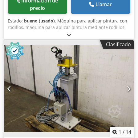
Información de
Llamar
precio
Estado:
bueno (usado)
, Máquina para aplicar pintura con
rodillos, máquina para aplicar pintura mediante rodillos,
instalación para recubrimiento en polvo. Cjdpsgal Agjfx Ag
Eeha -Secado y extracción de aire: utilizada para la
Clasificado
fabricación de lamas/persianas. -Dimensiones:
2950/800/1920 mm (alto) -Peso: 484 kg
1
/
14