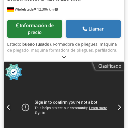
Wiefelstede
12.306 km
Información de
Llamar
precio
Estado:
bueno (usado)
, Formadora de pliegues, máquina
de plegado, máquina formadora de pliegues, perfiladora,
línea de perfilado, producción de lamas, fabricación de
persianas, inserción de rodillos, desenrollador,
Clasificado
desenrollador motorizado para procesamiento de chapa,
desenrollador motorizado, desenrollador de bobinas,
desenrollador de chapa, alimentador de cinta, línea de
cinta para prensa excéntrica, prensa hidráulica -Línea de
perfilado: inserción de rodillos con sistema de agua de
refrigeración / agua caliente, procedente de fabricación de
lamas / persianas -Cabezas de sellado: maier tipo DX 215 L
/ DX 215 R -Rodillos: Ø 120 x 220 mm -Accionamiento: 1,1
kW -Componentes individuales: ver fotos -Eje de
transmisión: Ø 35 mm -Dimensiones: 1120/405/1310 mm