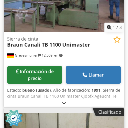
1
/
3
Sierra de cinta
Braun Canali
TB 1100 Unimaster
Grevesmühlen
12.509 km
Información de
Llamar
precio
Estado:
bueno (usado)
, Año de fabricación:
1991
, Sierra de
cinta Braun Canali TB 1100 Unimaster Cjdpfx Ageucnt He
Eoha Diámetro del rodillo 1100mm Con mesa giratoria
para corte diagonal desmontada de nuestro almacén en
Clasificado
23936 Grevesmühlen