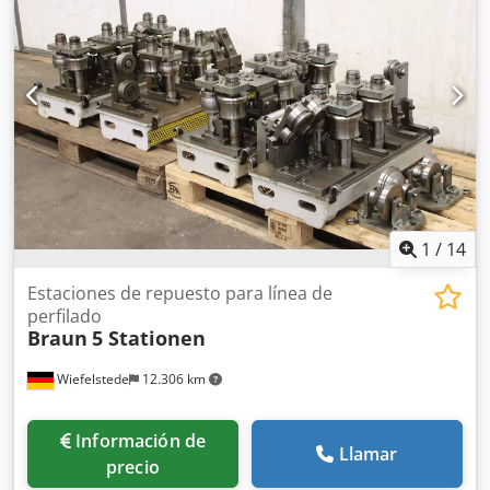
recubrimiento en polvo en la fabricación de
lamelas/persianas. -Dimensiones: 1650/570/A285 mm. -
Peso: 124 kg.
1
/
14
Estaciones de repuesto para línea de
perfilado
Braun
5 Stationen
Wiefelstede
12.306 km
Información de
Llamar
precio