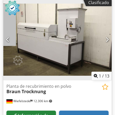
Clasificado
Tensión: 220 V -Dimensiones: 100/205/A100 mm -Peso: 680
g
1
/
13
Planta de recubrimiento en polvo
Braun
Trocknung
Wiefelstede
12.306 km