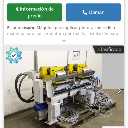
Información de
Llamar
precio
Estado:
usado
, Máquina para aplicar pintura con rodillo,
máquina para aplicar pintura por rodillo, instalación para
recubrimiento en polvo. Codpjgal Anefx Ag Eeha -
Instalación para recubrimiento en polvo: utilizada para la
Clasificado
fabricación de lamas/persianas. -Componentes
neumáticos: fabricante Festo. -Motorreductor: WEG, 0,25
kW. -Dimensiones: 3400/850/A1935 mm. -Peso: 746 kg.